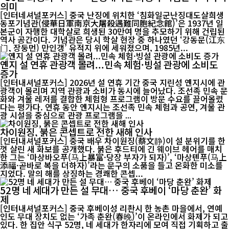
의미
[인터네셔널포커스] 중국 난징에 위치한 ‘침화일군난징대도살희생
동포기념관(侵華日軍南京大屠殺遇難同胞紀念館)’은 1937년 일
본군이 자행한 대학살로 희생된 30만여 명을 추모하기 위해 건립된
역사 공간이다. 기념관은 당시 학살 현장 중 하나였던 ‘강동문(江东
门, 장둥먼) 만인갱’ 유적지 위에 세워졌으며, 1985년...
옌지 설 연휴 관광객 몰려...민속 체험·빙설 관광에 소비도
증가
[인터내셔널포커스] 2026년 설 연휴 기간 중국 지린성 옌지시에 관
광객이 몰리며 지역 관광과 소비가 동시에 늘어났다. 조선족 민속 문
화와 겨울 레저를 결합한 체험형 프로그램이 방문 수요를 끌어올렸
다는 평가다. 연휴 동안 옌지시는 조선족 민속 체험과 공연, 겨울 관
광 시설을 중심으로 관광 프로그램을 ...
차이원징, 붉은 콘셉트로 전한 새해 인사
[인터내셔널포커스] 중국 배우 차이원징(蔡文静)이 설 분위기를 한
껏 살린 새 화보를 공개했다. 붉은 후드티에 긴 웨이브 헤어를 매치
한 그는 ‘마상바오푸(马上暴富·당장 부자가 되자)’, ‘마상톈푸(马上
添福·곧바로 복을 더하자)’라는 문구의 소품을 들고 온화한 미소를
지었다. 말의 해를 상징하는 경쾌한 콘셉...
52명 네 세대가 만든 설 무대… 중국 후베이 ‘마당 춘완’ 화
제
[인터내셔널포커스] 중국 후베이성 리촨시 한 농촌 마을에서, 연예
인도 무대 장치도 없는 ‘가족 춘완(春晚)’이 온라인에서 화제가 되고
있다. 한 집안 식구 52명, 네 세대가 한자리에 모여 직접 기획하고 출