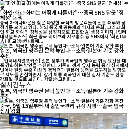
"화인·화교·화예는 어떻게 다를까?"…중국 SNS 달군 '정
체성' 논쟁
중국 차이나타운을 찾은 다양한 국적의 방문객들이 전통 패루와 상
점가를 오가고 있다. 해외 중국계 공동체의 역사와 문화, 그리고 화
인·화교·화예의 정체성을 상징적으로 표현한 AI 생성 이미지. [인터
내셔널포커스] 최근 중국 웨이보와 샤오훙수 등 SNS에서 '화인(华
人)·화교(华侨)·화예...
일본, 외국인 영주권 문턱 높인다…소득·일본어 기준 강화
추진
[인터내셔널포커스] 일본 정부가 외국인의 영주권 취득 요건을 대
폭 강화하는 방안을 추진한다. 기존의 생계 유지 능력 중심 심사에서
벗어나 일정 수준 이상의 경제력과 일본어 능력을 요구하는 방향으
로 제도를 손질하면서, 장기 체류 외국인에 대한 심사 기준도 한층
강화될 것으로 보인다. 저출산·고령화...
실시간뉴스
일본, 외국인 영주권 문턱 높인다…소득·일본어 기준 강화
추진
중국, 9월 15일부터 새 출입국관리 규정 시행…출국·입국
심사 강화