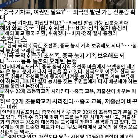
“중국 기차표, 여권만 필요?”…외국인 발권 가능 신분증 확
대
해외 화교 중국 귀환, 쉬워졌나…비자·정착 절차 총정리
추천뉴스
"한국 국적 취득한 조선족, 중국 농지 계속 보유해도 되
나"……동북 농촌의 오래된 논쟁
[인터내셔널포커스] 중국 동북지역 조선족 마을에서 오랫동안 제기
돼 온 농지 문제가 다시 관심을 끌고 있다. 한국으로 이주해 한국 국
적을 취득한 조선족들이 중국에 남겨둔 농지와 주택을 계속 보유해
야 하는지, 아니면 실제 농사를 짓는 주민들에게 다시 배분해야 하는
지를 둘러싼 논쟁이다....
하루 22개 초등학교가 사라진다…중국 교육, 저출산이 바꾸
는 미래
[인터내셔널포커스] 중국에서 하루 평균 22개의 초등학교가 문을 닫
고 있다. 학생 수 증가에 맞춰 학교를 늘리던 시대가 끝나고, 저출산
과 학령인구 감소에 대응하는 교육체계 재편이 본격화되고 있다. 교
육계는 이를 단순한 폐교가 아닌 '규모 확대에서 교육의 질 향상으로
전환되는 역사...