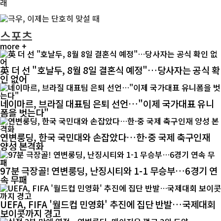
스포츠
more +
英 더 선 "호날두, 8월 8일 결혼식 예정"…당사자는 공식 확
인 없어
네이마르, 브라질 대표팀 은퇴 선언…"이제 국가대표 유니
폼을 벗는다"
연변룽딩, 한국 국민대와 손잡았다…한·중 국제 축구인재
양성 본격화
97분 극장골! 연변룽딩, 난징시티와 1-1 무승부…6경기 연
속 무패
UEFA, FIFA '월드컵 민영화' 추진에 집단 반발…국제대회
보이콧까지 경고