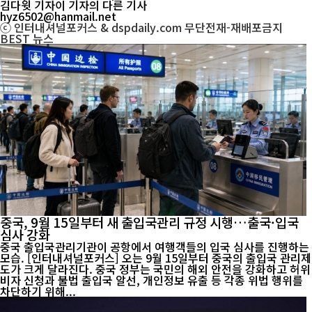
김다윗 기자
이 기자의 다른 기사
hyz6502@hanmail.net
ⓒ 인터내셔널포커스 & dspdaily.com 무단전재-재배포금지
BEST
뉴스
중국, 9월 15일부터 새 출입국관리 규정 시행…출국·입국
심사 강화
중국 출입국관리기관이 공항에서 여행객들의 입국 심사를 진행하는
모습. [인터내셔널포커스] 오는 9월 15일부터 중국의 출입국 관리제
도가 크게 달라진다. 중국 정부는 국민의 해외 안전을 강화하고 허위
비자 신청과 불법 출입국 알선, 개인정보 유출 등 각종 위법 행위를
차단하기 위해...