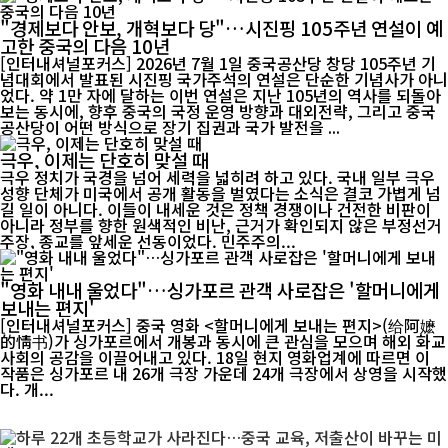
"경제보다 안보, 개혁보다 당"…시진핑 105주년 연설이 예
고한 중국의 다음 10년
[인터내셔널포커스] 2026년 7월 1일 중국공산당 창당 105주년 기
념대회에서 발표된 시진핑 국가주석의 연설은 단순한 기념사가 아니
었다. 약 1만 자에 달하는 이번 연설은 지난 105년의 역사를 되돌아
보는 동시에, 향후 중국의 국정 운영 방향과 대외전략, 그리고 중국
공산당이 어떤 방식으로 장기 집권과 국가 발전을 ...
극우, 이제는 단호히 맞설 때
극우 정치가 국경을 넘어 세력을 넓히려 하고 있다. 국내 일부 극우
성향 단체가 미국에서 공개 활동을 벌였다는 소식은 결코 가볍게 넘
길 일이 아니다. 이들이 내세운 것은 정책 경쟁이나 건전한 비판이
아니라 정부를 향한 원색적인 비난, 근거가 확인되지 않은 부정선거
주장, 종교를 앞세운 선동이었다. 민주주의...
"영화 내내 울었다"…싱가포르 관객 사로잡은 '할머니에게
보내는 편지'
[인터내셔널포커스] 중국 영화 <할머니에게 보내는 편지>(给阿嬷
的情书)가 싱가포르에서 개봉과 동시에 큰 관심을 모으며 해외 화교
사회의 공감을 이끌어내고 있다. 18일 현지 영화업계에 따르면 이
작품은 싱가포르 내 26개 극장 가운데 24개 극장에서 상영을 시작했
다. 개...