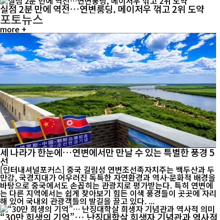
실점 2분 만에 역전…연변룽딩, 메이저우 꺾고 2위 도약
포토뉴스
more +
세 나라가 한눈에…연변에서만 만날 수 있는 특별한 풍경 5
선
[인터내셔널포커스] 중국 길림성 연변조선족자치주는 백두산과 두
만강, 국경지대가 어우러진 독특한 자연환경과 역사·문화적 배경을
바탕으로 중국에서도 손꼽히는 관광지로 평가받는다. 특히 연변에
는 다른 지역에서는 쉽게 찾아보기 힘든 이색 풍경들이 곳곳에 자리
해 있어 국내외 관광객들의 발길을 끌고 있다. ...
“30만 희생의 기억”… 난징대학살 희생자 기념관과 역사적