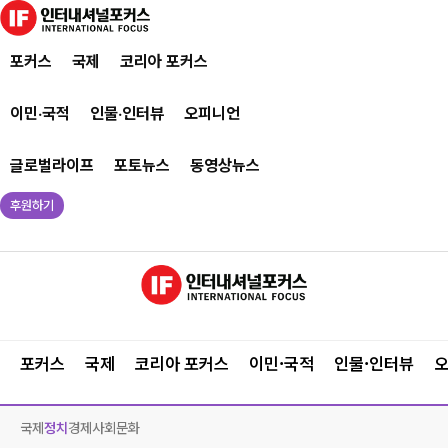
포커스
국제
코리아 포커스
이민·국적
인물·인터뷰
오피니언
글로벌라이프
포토뉴스
동영상뉴스
후원하기
포커스
국제
코리아 포커스
이민·국적
인물·인터뷰
국제
정치
경제
사회
문화