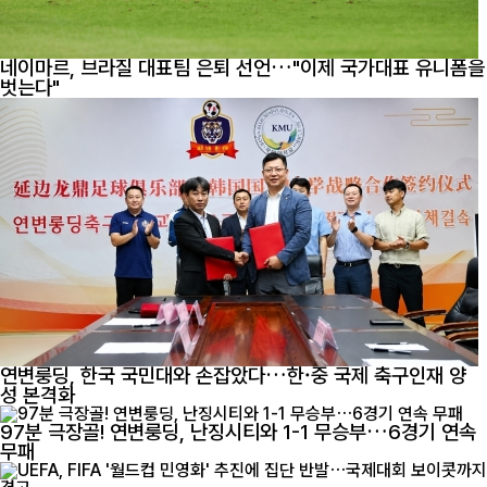
네이마르, 브라질 대표팀 은퇴 선언…"이제 국가대표 유니폼을
벗는다"
연변룽딩, 한국 국민대와 손잡았다…한·중 국제 축구인재 양
성 본격화
97분 극장골! 연변룽딩, 난징시티와 1-1 무승부…6경기 연속
무패