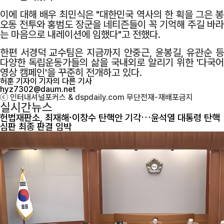
이에 대해 배우 최민식은 "대한민국 역사의 한 획을 그은 봉
오동 전투와 홍범도 장군을 네티즌들이 꼭 기억해 주길 바라
는 마음으로 내레이션에 임했다"고 전했다.
한편 서경덕 교수팀은 지금까지 안중근, 윤봉길, 유관순 등
다양한 독립운동가들의 삶을 국내외로 알리기 위한 '다국어
영상 캠페인'을 꾸준히 전개하고 있다.
허훈 기자
이 기자의 다른 기사
hyz7302@daum.net
ⓒ 인터내셔널포커스 & dspdaily.com 무단전재-재배포금지
실시간뉴스
헌법재판소, 최재해·이창수 탄핵안 기각…윤석열 대통령 탄핵
심판 최종 판결 임박