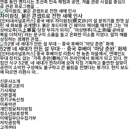
연휴 동안 옌지시는 조선족 민속 체험과 공연, 겨울 관광 시설을 중심으
로 관광 프로그램을 ...
차이원징, 붉은 콘셉트로 전한 새해 인사
[인터내셔널포커스] 중국 배우 차이원징(蔡文静)이 설 분위기를 한껏 살
린 새 화보를 공개했다. 붉은 후드티에 긴 웨이브 헤어를 매치한 그는 ‘마
상바오푸(马上暴富·당장 부자가 되자)’, ‘마상톈푸(马上添福·곧바로
복을 더하자)’라는 문구의 소품을 들고 온화한 미소를 지었다. 말의 해를
상징하는 경쾌한 콘셉...
52명 네 세대가 만든 설 무대… 중국 후베이 ‘마당 춘완’ 화제
[인터내셔널포커스] 중국 후베이성 리촨시 한 농촌 마을에서, 연예인도
무대 장치도 없는 ‘가족 춘완(春晚)’이 온라인에서 화제가 되고 있다. 한
집안 식구 52명, 네 세대가 한자리에 모여 직접 기획하고 출연한 설맞이
공연이 소박한 구성에도 불구하고 큰 울림을 전했다는 평가다. 현지 보도
에 따르면 리촨시 마...
신문사소개
제휴광고문의
기사제보
간편결제
정기구독신청
이용약관
개인정보처리방침
청소년보호정책
이메일무단수집거부
저작권정책
고객센터