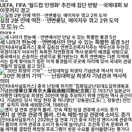
UEFA, FIFA '월드컵 민영화' 추진에 집단 반발…국제대회 보
이콧까지 경고
실점 2분 만에 역전…연변룽딩, 메이저우 꺾고 2위 도약
포토뉴스
more +
세 나라가 한눈에…연변에서만 만날 수 있는 특별한 풍경 5선
[인터내셔널포커스] 중국 길림성 연변조선족자치주는 백두산과 두만강,
국경지대가 어우러진 독특한 자연환경과 역사·문화적 배경을 바탕으로
중국에서도 손꼽히는 관광지로 평가받는다. 특히 연변에는 다른 지역에
서는 쉽게 찾아보기 힘든 이색 풍경들이 곳곳에 자리해 있어 국내외 관광
객들의 발길을 끌고 있다. ...
“30만 희생의 기억”… 난징대학살 희생자 기념관과 역사적
의미
[인터네셔널포커스] 중국 난징에 위치한 ‘침화일군난징대도살희생동포
기념관(侵華日軍南京大屠殺遇難同胞紀念館)’은 1937년 일본군이
자행한 대학살로 희생된 30만여 명을 추모하기 위해 건립된 역사 공간이
다. 기념관은 당시 학살 현장 중 하나였던 ‘강동문(江东门, 장둥먼) 만인
갱’ 유적지 위에 세워졌으며, 1985년...
옌지 설 연휴 관광객 몰려...민속 체험·빙설 관광에 소비도 증가
[인터내셔널포커스] 2026년 설 연휴 기간 중국 지린성 옌지시에 관광객
이 몰리며 지역 관광과 소비가 동시에 늘어났다. 조선족 민속 문화와 겨
울 레저를 결합한 체험형 프로그램이 방문 수요를 끌어올렸다는 평가다.