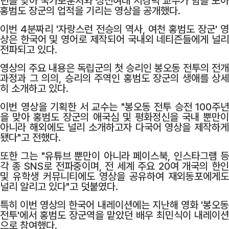
년을 맞아 국가보훈처와 성신여대 서경덕 교수가 힘을 모아
홍범도 장군의 업적을 기리는 영상을 공개했다.
이번 4분짜리 '자랑스런 전승의 역사, 여천 홍범도 장군' 영
상은 한국어 및 영어로 제작되어 국내외 네티즌들에게 널리
전파되고 있다.
영상의 주요 내용은 독립군의 첫 승리인 봉오동 전투의 전개
과정과 그 의의, 승리의 주역인 홍범도 장군의 생애를 상세
히 소개하고 있다.
이번 영상을 기획한 서 교수는 "봉오동 전투 승전 100주년
을 맞아 홍범도 장군의 애국심 및 평화정신을 국내 뿐만이
아니라 해외에도 널리 소개하고자 다국어 영상을 제작하게
됐다"고 전했다.
또한 그는 "유튜브 뿐만이 아니라 페이스북, 인스타그램 등
각 종 SNS로 전파중이며, 전 세계 주요 20여 개국의 한인
및 유학생 커뮤니티에도 영상을 공유하여 재외동포에게도
널리 알리고 있다"고 덧붙였다.
특히 이번 영상의 한국어 내레이션에는 지난해 영화 '봉오동
전투'에서 홍범도 장군역을 맡았던 배우 최민식이 내레이션
으로 참여했다.