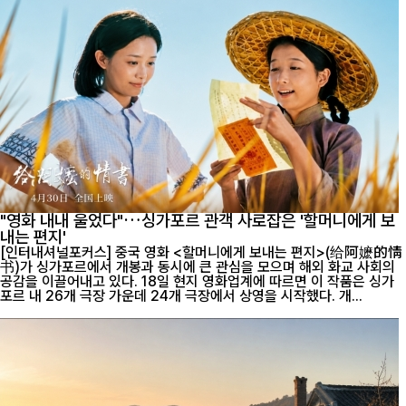
"영화 내내 울었다"…싱가포르 관객 사로잡은 '할머니에게 보
내는 편지'
[인터내셔널포커스] 중국 영화 <할머니에게 보내는 편지>(给阿嬷的情
书)가 싱가포르에서 개봉과 동시에 큰 관심을 모으며 해외 화교 사회의
공감을 이끌어내고 있다. 18일 현지 영화업계에 따르면 이 작품은 싱가
포르 내 26개 극장 가운데 24개 극장에서 상영을 시작했다. 개...