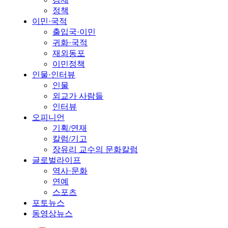
정책
이민·국적
출입국·이민
귀화·국적
재외동포
이민정책
인물·인터뷰
인물
외교가 사람들
인터뷰
오피니언
기획/연재
칼럼/기고
장유리 교수의 문화칼럼
글로벌라이프
역사·문화
연예
스포츠
포토뉴스
동영상뉴스