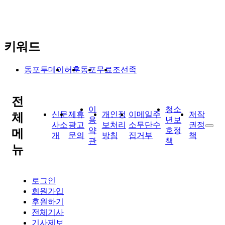
키워드
동포투데이
허훈
동포
무료
조선족
전
이
청소
신문
제휴
개인정
이메일주
저작
체
용
년보
사소
광고
보처리
소무단수
권정
약
호정
메
개
문의
방침
집거부
책
관
책
뉴
로그인
회원가입
후원하기
전체기사
기사제보