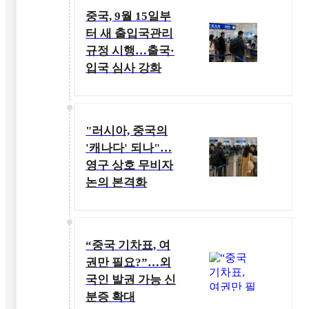
중국, 9월 15일부
터 새 출입국관리
규정 시행…출국·
입국 심사 강화
"러시아, 중국의
'캐나다' 되나"…
영구 상호 무비자
논의 본격화
“중국 기차표, 여
권만 필요?”…외
국인 발권 가능 신
분증 확대