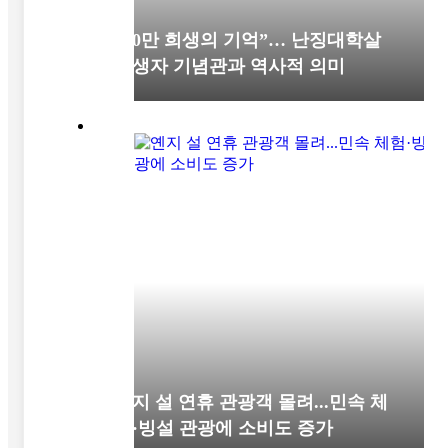
“30만 희생의 기억”… 난징대학살
희생자 기념관과 역사적 의미
옌지 설 연휴 관광객 몰려...민속 체
험·빙설 관광에 소비도 증가