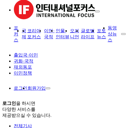
포
동영
국
코리아
이민·
인물·
오피
글로벌
포토
커
상뉴
제
포커스
국적
인터뷰
니언
라이프
뉴스
스
스
출입국·이민
귀화·국적
재외동포
이민정책
로그인
회원가입
로그인
을 하시면
다양한 서비스를
제공받으실 수 있습니다.
전체기사