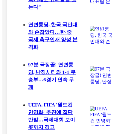
는다"
연변룽딩, 한국 국민대
와 손잡았다…한·중
국제 축구인재 양성 본
격화
97분 극장골! 연변룽
딩, 난징시티와 1-1 무
승부…6경기 연속 무
패
UEFA, FIFA '월드컵
민영화' 추진에 집단
반발…국제대회 보이
콧까지 경고