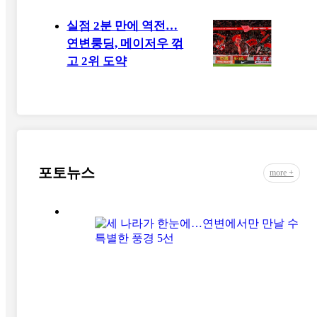
실점 2분 만에 역전…
연변룽딩, 메이저우 꺾
고 2위 도약
포토뉴스
more +