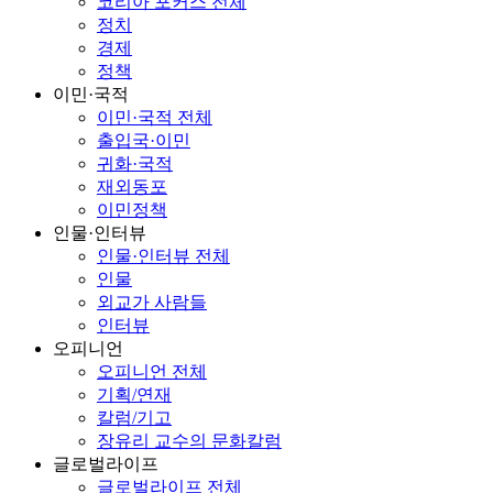
코리아 포커스 전체
정치
경제
정책
이민·국적
이민·국적 전체
출입국·이민
귀화·국적
재외동포
이민정책
인물·인터뷰
인물·인터뷰 전체
인물
외교가 사람들
인터뷰
오피니언
오피니언 전체
기획/연재
칼럼/기고
장유리 교수의 문화칼럼
글로벌라이프
글로벌라이프 전체