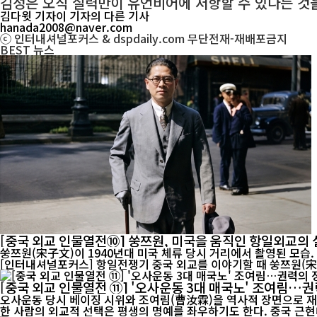
김성은 오직 실력만이 유언비어에 저항할 수 있다는 것을
김다윗 기자
이 기자의 다른 기사
hanada2008@naver.com
ⓒ 인터내셔널포커스 & dspdaily.com 무단전재-재배포금지
BEST
뉴스
[중국 외교 인물열전⑩] 쑹쯔원, 미국을 움직인 항일외교의
쑹쯔원(宋子文)이 1940년대 미국 체류 당시 거리에서 촬영된 모습
[인터내셔널포커스] 항일전쟁기 중국 외교를 이야기할 때 쑹쯔원(宋子文·
[중국 외교 인물열전 ⑪] '오사운동 3대 매국노' 조여림
오사운동 당시 베이징 시위와 조여림(曹汝霖)을 역사적 장면으로 재구성한 이
한 사람의 외교적 선택은 평생의 명예를 좌우하기도 한다. 중국 근현