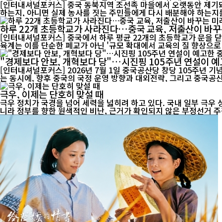
[인터내셔널포커스] 중국 동북지역 조선족 마을에서 오랫동안 제기돼
하는지, 아니면 실제 농사를 짓는 주민들에게 다시 배분해야 하는지를
하루 22개 초등학교가 사라진다…중국 교육, 저출산이 바꾸
[인터내셔널포커스] 중국에서 하루 평균 22개의 초등학교가 문을 닫
육계는 이를 단순한 폐교가 아닌 '규모 확대에서 교육의 질 향상으로 
"경제보다 안보, 개혁보다 당"…시진핑 105주년 연설이 예
[인터내셔널포커스] 2026년 7월 1일 중국공산당 창당 105주년 
는 동시에, 향후 중국의 국정 운영 방향과 대외전략, 그리고 중국공산
극우, 이제는 단호히 맞설 때
극우 정치가 국경을 넘어 세력을 넓히려 하고 있다. 국내 일부 극우
니라 정부를 향한 원색적인 비난, 근거가 확인되지 않은 부정선거 주장