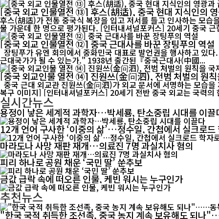
[중국 외교 인물열전 ⑬] 후스(胡适), 중국 현대 지식인의 
후스(胡适)가 전통 중국식 복장을 입고 저서를 들고 인사하는 모습
물 가운데 한 명으로 평가된다. [인터내셔널포커스] 20세기
[중국 외교 인물열전 ⑫] 중국 근대사를 바꾼 장팅푸의 역설
장팅푸가 유엔 회의에서 중화민국 대표로 발언권을 행사하고 있다. 그는 역사학자이자 외교관으로 활동하며 중국 근대사와 외교사에 모두 큰 족적을 남겼다. "중국은 왜 서구에 뒤처졌는가. 그리고 어떻게
근대국가가 될 수 있는가." 1938년 출간된『중국근대사(中國...
[중국 외교인물 열전 ⑭] 진원쓰(金问泗), 전범 처벌의 원
중국 근대 외교관 진원쓰(金问泗)가 외교 문서에 서명하는 모습을 재현한 AI 이미지. 그는 파리강화회의와 국제연맹, 제2차 세계대전 전범 처벌 논의 등 중국 근대 외교사의 주요 현장에서 활동했다. [AI
복구 이미지] [인터내셔널포커스] 20세기 전반 중국 외교는 국력의 
실시간뉴스
용정이 낳은 세계적 과학자…박세룡, 탄소중립 시대를 이끌
12개 언어 구사한 ‘이중의 삶’…정수일, 간첩에서 실크로드
마라도나 사망 재판 재개…의료진 7명 과실치사 혐의
피리 하나로 공원 채운 ‘국민 딸’ 쑨추보
금값 급락 속에 떠오른 인물, 케빈 워시는 누구인가
추천뉴스
"한국 국적 취득한 조선족, 중국 농지 계속 보유해도 되나