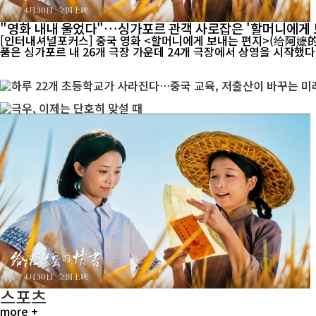
"영화 내내 울었다"…싱가포르 관객 사로잡은 '할머니에게 
[인터내셔널포커스] 중국 영화 <할머니에게 보내는 편지>(给阿嬷的情书)가 싱가포
품은 싱가포르 내 26개 극장 가운데 24개 극장에서 상영을 시작했다. 
스포츠
more +