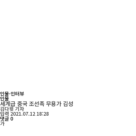
인물·인터뷰
인물
세계급 중국 조선족 무용가 김성
김다윗
기자
입력 2021.07.12 18:28
댓글 0
가