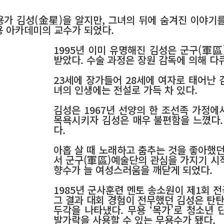
용가 김성(金星)을 알지만, 그녀의 뒤에 숨겨진 이야기를
용 아카데미의 교수가 되었다.
1995년 이미 유명해진 김성은 군구(軍
받았다. 수술 과정은 장원 감독에 의해 다
23세에 장가들어 28세에 여자로 태어난 
녀의 인생에는 전설로 가득 차 있다.
김성은 1967년 선양의 한 조선족 가정에
목욕시키자 김성은 매우 불편함을 느꼈다.
다.
아홉 살 때 노래하고 춤추는 것을 좋아했
서 군구(軍區)예술단의 관심을 가지기 시
향수가 늘 여성스러움을 깨닫게 되었다.
1985년 군사훈련 멘토 송소원이 제1회 
그 결과 대회 경험이 전무했던 김성은 탄
두각을 나타냈다. 무용 ‘목가’로 청소년
발가락을 사용할 수 있는 무용수가 됐다.