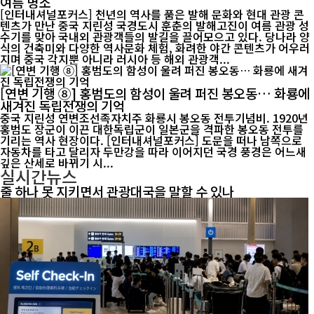
여름 명소
[인터내셔널포커스] 천년의 역사를 품은 발해 문화와 현대 관광 콘
텐츠가 만난 중국 지린성 국경도시 훈춘의 발해고진이 여름 관광 성
수기를 맞아 국내외 관광객들의 발길을 끌어모으고 있다. 당나라 양
식의 건축미와 다양한 역사문화 체험, 화려한 야간 콘텐츠가 어우러
지며 중국 각지뿐 아니라 러시아 등 해외 관광객...
[연변 기행 ⑧] 홍범도의 함성이 울려 퍼진 봉오동… 화룡에
새겨진 독립전쟁의 기억
중국 지린성 연변조선족자치주 화룡시 봉오동 전투기념비. 1920년
홍범도 장군이 이끈 대한독립군이 일본군을 격파한 봉오동 전투를
기리는 역사 현장이다. [인터내셔널포커스] 도문을 떠나 남쪽으로
자동차를 타고 달리자 두만강을 따라 이어지던 국경 풍경은 어느새
깊은 산세로 바뀌기 시...
실시간뉴스
줄 하나 못 지키면서 관광대국을 말할 수 있나