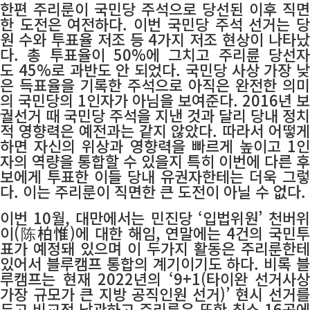
한편 주리룬이 국민당 주석으로 당선된 이후 직면
한 도전은 여전하다. 이번 국민당 주석 선거는 당
원 수와 투표율 저조 등 4가지 저조 현상이 나타났
다. 총 투표율이 50%에 그치고 주리륜 당선자
도 45%로 과반도 안 되었다. 국민당 사상 가장 낮
은 득표율을 기록한 주석으로 아직은 완전한 의미
의 국민당의 1인자가 아님을 보여준다. 2016년 보
궐선거 때 국민당 주석을 지낸 것과 달리 당내 정치
적 영향력은 예전과는 같지 않았다. 따라서 어떻게
하면 자신의 위상과 영향력을 빠르게 높이고 1인
자의 역량을 통합할 수 있을지 특히 이번에 다른 후
보에게 투표한 이들 당내 유권자한테는 더욱 그렇
다. 이는 주리룬이 직면한 큰 도전이 아닐 수 없다.
이번 10월, 대만에서는 민진당 ‘입법위원’ 천버위
이(陈柏惟)에 대한 해임, 연말에는 4건의 국민투
표가 예정돼 있으며 이 두가지 활동은 주리룬한테
있어서 블루캠프 통합의 계기이기도 하다. 비록 블
루캠프는 현재 2022년의 ‘9+1(타이완 선거사상
가장 규모가 큰 지방 공직인원 선거)’ 현시 선거를
두고 비교적 낙관하고 주리룬은 또한 최소 16곳에