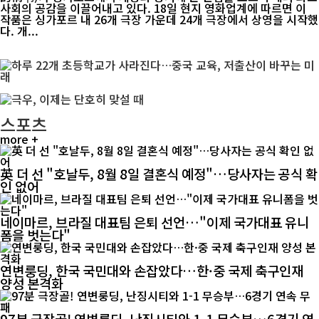
사회의 공감을 이끌어내고 있다. 18일 현지 영화업계에 따르면 이
작품은 싱가포르 내 26개 극장 가운데 24개 극장에서 상영을 시작했
다. 개...
스포츠
more +
英 더 선 "호날두, 8월 8일 결혼식 예정"…당사자는 공식 확
인 없어
네이마르, 브라질 대표팀 은퇴 선언…"이제 국가대표 유니
폼을 벗는다"
연변룽딩, 한국 국민대와 손잡았다…한·중 국제 축구인재
양성 본격화
97분 극장골! 연변룽딩, 난징시티와 1-1 무승부…6경기 연