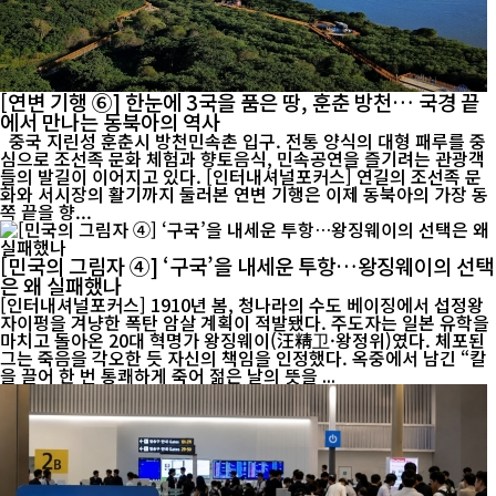
[연변 기행 ⑥] 한눈에 3국을 품은 땅, 훈춘 방천… 국경 끝
에서 만나는 동북아의 역사
중국 지린성 훈춘시 방천민속촌 입구. 전통 양식의 대형 패루를 중
심으로 조선족 문화 체험과 향토음식, 민속공연을 즐기려는 관광객
들의 발길이 이어지고 있다. [인터내셔널포커스] 연길의 조선족 문
화와 서시장의 활기까지 둘러본 연변 기행은 이제 동북아의 가장 동
쪽 끝을 향...
[민국의 그림자 ④] ‘구국’을 내세운 투항…왕징웨이의 선택
은 왜 실패했나
[인터내셔널포커스] 1910년 봄, 청나라의 수도 베이징에서 섭정왕
자이펑을 겨냥한 폭탄 암살 계획이 적발됐다. 주도자는 일본 유학을
마치고 돌아온 20대 혁명가 왕징웨이(汪精卫·왕정위)였다. 체포된
그는 죽음을 각오한 듯 자신의 책임을 인정했다. 옥중에서 남긴 “칼
을 끌어 한 번 통쾌하게 죽어 젊은 날의 뜻을 ...