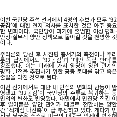
이번 국민당 주석 선거에서 4명의 후보가 모두 ‘92
공감’에 대한 견지 의사를 표시한 것은 아주 중요
한 변화이다. 국민당이 과거에 출범한 이성․평화·
안정·실무적 양안 정책으로 돌아갈 것을 천명한 것
이다.
주리룬의 당선 후 시진핑 총서기의 축전이나 주리
룬의 답전에서도 ‘92공감’과 ‘대만 독립 반대’를
강조했다. 이는 미래에 가서 양당이 양안 관계의
평화 발전을 추진하기 위한 공동 토대를 닦고 좋은
출발을 다진 것으로 된다.
이번 선거에서도 대만 내 민심의 변화와 반등이 반
영됐고 ‘92공감’이 국민당의 주류로 복귀하는 등
민의의 변화도 반영됐다.
대만에서 민진당 집권 이
후 얼어붙은 양안 관계가 대결로 전환하는 양안
간 ‘적개심 나선축’이 급 부상하고 있다. 게다가 민
진당 당국은 스스로 미국의 대중국 억제에 협조해