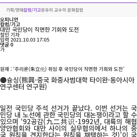
기획/연재
칼럼/기고
장유리 교수의 문화칼럼
오피니언
칼럼/기고
대만 국민당이 직면한 기회와 도전
철민
기자
입력 2021.10.03 17:05
댓글 0
가
원제 : ‘주리룬(朱立伦) 취임 후 국민당이 직면한 기회와 도전’
●슝싱(熊興·중국 화중사범대학 타이완·동아시아
연구센터 연구원)
일전 국민당 주석 선거가 끝났다. 이번 선거는 국
민당 내 노선에 관한 국민당의 대논쟁이라고 할 수
있으며 ‘92공감(九二共识-1992년, 대륙의 해협
양안협회와 대만 사이의 실무협의에서 하나의 중
국 원칙을 견지한다는 원칙을 채택하는 것)’이 국