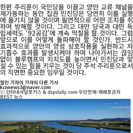
한편 주리룬이 국민당을 이끌고 양안 교류 채널을
재가동하는 동안 집권 민진당은 당연히 이를 실행
에 옮기지 않을 것이며 필연적으로 어떤 조치를 취
하여 방해할 것이다. 그리고 대만 당국과 대만 독
립세력도 ‘92공감’에 계속 먹칠을 할 것이다. 그럼
앞으로 이를 어떻게 돌파해야 할 것인가. 반드시
효과적으로 양안의 양성 상호작용을 실현하고 자
기흡수 효과를 발생시켜야 하며 나아가서는 끊임
없이 블루캠프의 지지도를 높이면서 민진당과 맞
설 수 있는 힘을 키우는 것이 당 주석 주리룬으로서
의 직면한 중요한 임무일 것이다.
철민 기자
이 기자의 다른 기사
kcnnews3@naver.com
ⓒ 인터내셔널포커스 & dspdaily.com 무단전재-재배포금지
BEST
뉴스