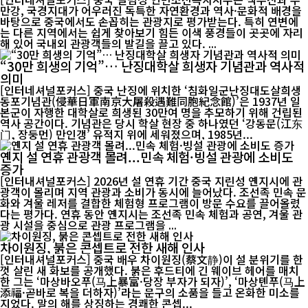
만강, 국경지대가 어우러진 독특한 자연환경과 역사·문화적 배경을
바탕으로 중국에서도 손꼽히는 관광지로 평가받는다. 특히 연변에
는 다른 지역에서는 쉽게 찾아보기 힘든 이색 풍경들이 곳곳에 자리
해 있어 국내외 관광객들의 발길을 끌고 있다. ...
“30만 희생의 기억”… 난징대학살 희생자 기념관과 역사적
의미
[인터네셔널포커스] 중국 난징에 위치한 ‘침화일군난징대도살희생
동포기념관(侵華日軍南京大屠殺遇難同胞紀念館)’은 1937년 일
본군이 자행한 대학살로 희생된 30만여 명을 추모하기 위해 건립된
역사 공간이다. 기념관은 당시 학살 현장 중 하나였던 ‘강동문(江东
门, 장둥먼) 만인갱’ 유적지 위에 세워졌으며, 1985년...
옌지 설 연휴 관광객 몰려...민속 체험·빙설 관광에 소비도
증가
[인터내셔널포커스] 2026년 설 연휴 기간 중국 지린성 옌지시에 관
광객이 몰리며 지역 관광과 소비가 동시에 늘어났다. 조선족 민속 문
화와 겨울 레저를 결합한 체험형 프로그램이 방문 수요를 끌어올렸
다는 평가다. 연휴 동안 옌지시는 조선족 민속 체험과 공연, 겨울 관
광 시설을 중심으로 관광 프로그램을 ...
차이원징, 붉은 콘셉트로 전한 새해 인사
[인터내셔널포커스] 중국 배우 차이원징(蔡文静)이 설 분위기를 한
껏 살린 새 화보를 공개했다. 붉은 후드티에 긴 웨이브 헤어를 매치
한 그는 ‘마상바오푸(马上暴富·당장 부자가 되자)’, ‘마상톈푸(马上
添福·곧바로 복을 더하자)’라는 문구의 소품을 들고 온화한 미소를
지었다. 말의 해를 상징하는 경쾌한 콘셉...