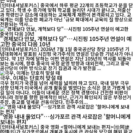
[인터내셔널포커스] 중국에서 하루 평균 22개의 초등학교가 문을 닫
고 있다. 학생 수 증가에 맞춰 학교를 늘리던 시대가 끝나고, 저출산
과 학령인구 감소에 대응하는 교육체계 재편이 본격화되고 있다. 교
육계는 이를 단순한 폐교가 아닌 '규모 확대에서 교육의 질 향상으로
전환되는 역사...
"경제보다 안보, 개혁보다 당"…시진핑 105주년 연설이 예
고한 중국의 다음 10년
[인터내셔널포커스] 2026년 7월 1일 중국공산당 창당 105주년 기
념대회에서 발표된 시진핑 국가주석의 연설은 단순한 기념사가 아니
었다. 약 1만 자에 달하는 이번 연설은 지난 105년의 역사를 되돌아
보는 동시에, 향후 중국의 국정 운영 방향과 대외전략, 그리고 중국
공산당이 어떤 방식으로 장기 집권과 국가 발전을 ...
극우, 이제는 단호히 맞설 때
극우 정치가 국경을 넘어 세력을 넓히려 하고 있다. 국내 일부 극우
성향 단체가 미국에서 공개 활동을 벌였다는 소식은 결코 가볍게 넘
길 일이 아니다. 이들이 내세운 것은 정책 경쟁이나 건전한 비판이
아니라 정부를 향한 원색적인 비난, 근거가 확인되지 않은 부정선거
주장, 종교를 앞세운 선동이었다. 민주주의...
"영화 내내 울었다"…싱가포르 관객 사로잡은 '할머니에게
보내는 편지'
[인터내셔널포커스] 중국 영화 <할머니에게 보내는 편지>(给阿嬷
的情书)가 싱가포르에서 개봉과 동시에 큰 관심을 모으며 해외 화교