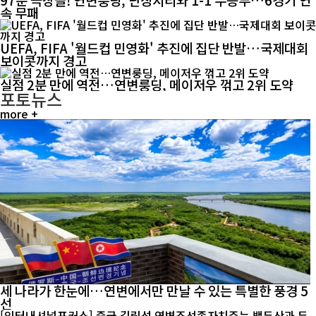
속 무패
UEFA, FIFA '월드컵 민영화' 추진에 집단 반발…국제대회
보이콧까지 경고
실점 2분 만에 역전…연변룽딩, 메이저우 꺾고 2위 도약
포토뉴스
more +
세 나라가 한눈에…연변에서만 만날 수 있는 특별한 풍경 5
선
[인터내셔널포커스] 중국 길림성 연변조선족자치주는 백두산과 두