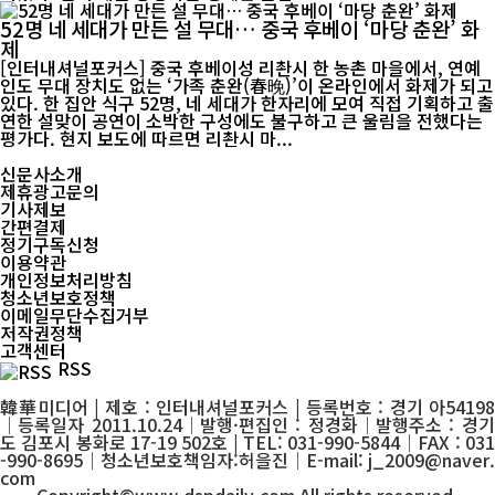
52명 네 세대가 만든 설 무대… 중국 후베이 ‘마당 춘완’ 화
제
[인터내셔널포커스] 중국 후베이성 리촨시 한 농촌 마을에서, 연예
인도 무대 장치도 없는 ‘가족 춘완(春晚)’이 온라인에서 화제가 되고
있다. 한 집안 식구 52명, 네 세대가 한자리에 모여 직접 기획하고 출
연한 설맞이 공연이 소박한 구성에도 불구하고 큰 울림을 전했다는
평가다. 현지 보도에 따르면 리촨시 마...
신문사소개
제휴광고문의
기사제보
간편결제
정기구독신청
이용약관
개인정보처리방침
청소년보호정책
이메일무단수집거부
저작권정책
고객센터
RSS
韓華미디어 | 제호 : 인터내셔널포커스 | 등록번호 : 경기 아54198
│등록일자 2011.10.24│발행·편집인 : 정경화│발행주소 : 경기
도 김포시 봉화로 17-19 502호 | TEL: 031-990-5844│FAX : 031
-990-8695│청소년보호책임자:허을진│E-mail: j_2009@naver.
com
Copyright©www.dspdaily.com All rights reserved.