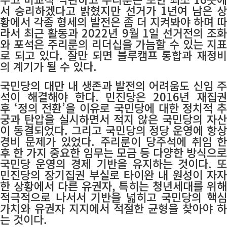
서 승리하겠다고 밝혔지만 선거가 1년여 남은 상
황에서 각종 형세의 발전은 좀 더 지켜봐야 하며 따
라서 최근 활동과 2022년 9월 1일 선거전의 조화
와 포석은 주리룬의 리더십을 가늠할 수 있는 지표
로 되고 있다. 잘만 되면 블루캠프 통합과 재정비
의 계기가 될 수 있다.
국민당의 대만 내 생존과 발전의 어려움도 신임 주
석이 해결해야 한다. 민진당은 2016년 재집권
후 ‘정의 전환’을 이유로 국민당에 대한 정치적 추
궁과 탄압을 실시하면서 적지 않은 국민당의 자산
이 동결되었다. 그리고 국민당의 정당 운영에 항상
경비 문제가 있었다. 주리룬이 당주석에 취임 한
후 한 가지 중요한 임무는 모금 등 다양한 방식으로
국민당 운영의 경제 기반을 유지하는 것이다. 또
민진당의 장기집권 부실로 타이완 내 원성이 자자
한 상황에서 다른 유권자, 특히는 청년세대를 위해
적극적으로 나서서 기반을 넓히고 국민당의 핵심
가치와 유권자 지지에서 적절한 균형을 찾아야 하
는 것이다.