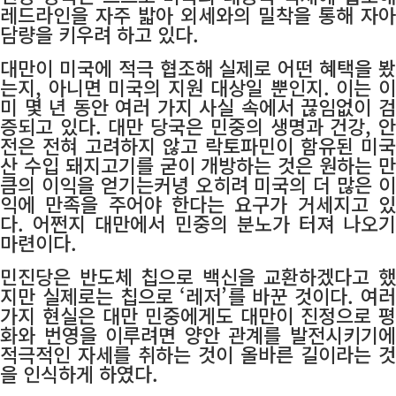
레드라인을 자주 밟아 외세와의 밀착을 통해 자아
담량을 키우려 하고 있다.
대만이 미국에 적극 협조해 실제로 어떤 혜택을 봤
는지, 아니면 미국의 지원 대상일 뿐인지. 이는 이
미 몇 년 동안 여러 가지 사실 속에서 끊임없이 검
증되고 있다.
대만 당국은 민중의 생명과 건강, 
전은 전혀 고려하지 않고 락토파민이 함유된 미국
산 수입 돼지고기를 굳이 개방하는 것은 원하는 만
큼의 이익을 얻기는커녕 오히려 미국의 더 많은 이
익에 만족을 주어야 한다는 요구가 거세지고 있
다. 어쩐지 대만에서 민중의 분노가 터져 나오기
마련이다.
민진당은 반도체 칩으로 백신을 교환하겠다고 했
지만 실제로는 칩으로 ‘레저’를 바꾼 것이다. 여러
가지 현실은 대만 민중에게도
대만이 진정으로 평
화와 번영을 이루려면 양안 관계를 발전시키기에
적극적인 자세를 취하는 것이 올바른 길이라는 것
을 인식하게 하였다.