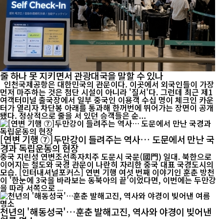
줄 하나 못 지키면서 관광대국을 말할 수 있나
인천국제공항은 대한민국의 관문이다. 이곳에서 외국인들이 가장
먼저 마주하는 것은 첨단 시설이 아니라 '질서'다. 그런데 최근 제1
여객터미널 출국장에서 일부 중국인 이용객 수십 명이 체크인 카운
터가 열리자 차단봉 아래를 통과해 한꺼번에 뛰어가는 장면이 공개
됐다. 정상적으로 줄을 서 있던 승객들은 순...
[연변 기행 ⑦]두만강이 들려주는 역사… 도문에서 만난 국
경과 독립운동의 현장
중국 지린성 연변조선족자치주 도문시 국문(國門) 일대. 북한으로
이어지는 철도와 국경 관문이 나란히 자리한 중국 대표 국경도시의
모습. [인터내셔널포커스] 연변 기행 여섯 번째 이야기인 훈춘 방천
이 '한눈에 3국을 바라보는 동북아의 끝'이었다면, 이번에는 두만강
을 따라 서쪽으로 ...
천년의 '해동성국'…훈춘 발해고진, 역사와 야경이 빚어낸