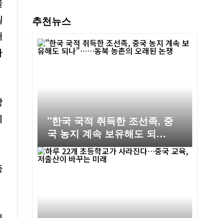
을
될
추천뉴스
해
사
상
되
"한국 국적 취득한 조선족, 중
국 농지 계속 보유해도 되
나"……동북 농촌의 오래된 논
쟁
중
이