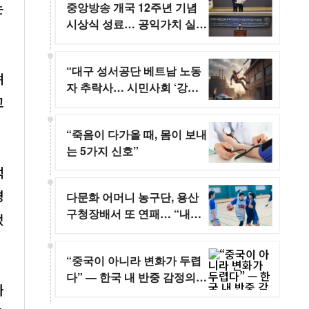
는
중앙방송 개국 12주년 기념
시상식 성료… 공익가치 실천
영웅 조명
“대구 성서공단 베트남 노동
며
자 추락사… 시민사회 ‘강제
고
단속 중단하라’”
“죽음이 다가올 때, 몸이 보내
는 5가지 신호”
적
경
다문화 어머니 농구단, 용산
구청장배서 또 연패… “내년
했
엔 꼭 이긴다”
“중국이 아니라 변화가 두렵
다” — 한국 내 반중 감정의
하
진짜 이유