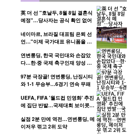
英 더 선 "호날두, 8월 8일 결혼식
예정"…당사자는 공식 확인 없어
네이마르, 브라질 대표팀 은퇴 선
언…"이제 국가대표 유니폼을 벗
는다"
연변룽딩, 한국 국민대와 손잡았
다…한·중 국제 축구인재 양성 본
격화
97분 극장골! 연변룽딩, 난징시티
와 1-1 무승부…6경기 연속 무패
UEFA, FIFA '월드컵 민영화' 추진
에 집단 반발…국제대회 보이콧까
지 경고
실점 2분 만에 역전…연변룽딩, 메
이저우 꺾고 2위 도약