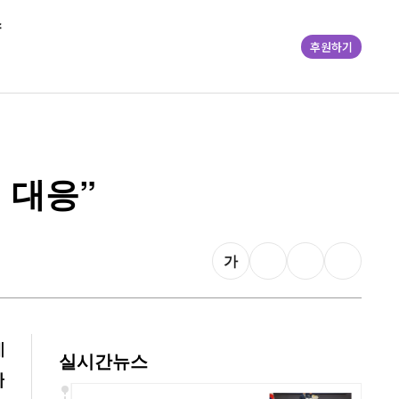
스
후원하기
 대응”
가
체
실시간뉴스
다