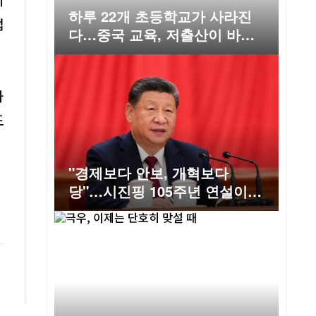
하루 22개 초등학교가 사라진
법
다…중국 교육, 저출산이 바꾸
는 미래
과
도
"경제보다 안보, 개혁보다
당"…시진핑 105주년 연설이
예고한 중국의 다음 10년