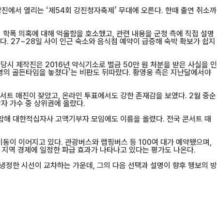
강진에서 열리는 ‘제54회 강진청자축제’ 무대에 오른다. 한때 출연 취소까
학폭 의혹에 대해 억울함을 호소했고, 관련 내용을 군청 측에 직접 설명
. 27~28일 사이 인근 숙소와 음식점 예약이 급증해 숙박 확보가 쉽지
당시 제작진은 2016년 약식기소로 벌금 50만 원 처분을 받은 사실을 인
해명의 골든타임을 놓쳤다’는 비판도 뒤따랐다. 황영웅 측은 지난달에서야
서트 매진이 잦았고, 온라인 투표에서도 강한 존재감을 보였다. 2월 중순
자 가수 중 상위권에 올랐다.
포함해 대한적십자사 고액기부자 모임에도 이름을 올렸다. 전국 콘서트 때
이동이 이어지고 있다. 관광버스와 랩핑버스 등 100여 대가 예약됐으며,
 지역 경제에 일정한 파급 효과가 나타나고 있다는 평가도 나온다.
 냉정한 시선이 교차하는 가운데, 그의 다음 선택과 설명이 향후 행보의 방