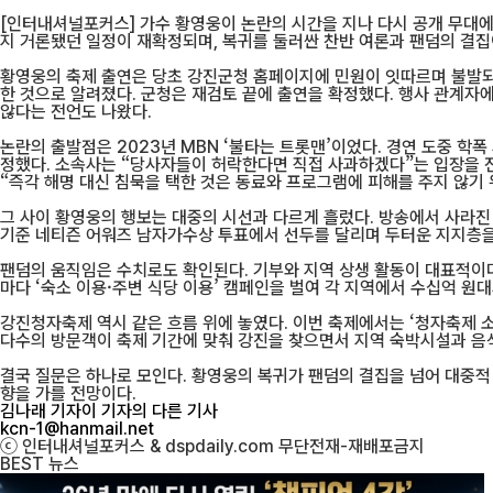
[인터내셔널포커스] 가수 황영웅이 논란의 시간을 지나 다시 공개 무대에 
지 거론됐던 일정이 재확정되며, 복귀를 둘러싼 찬반 여론과 팬덤의 결집
황영웅의 축제 출연은 당초 강진군청 홈페이지에 민원이 잇따르며 불발되는
한 것으로 알려졌다. 군청은 재검토 끝에 출연을 확정했다. 행사 관계자에
않다는 전언도 나왔다.
논란의 출발점은 2023년 MBN ‘불타는 트롯맨’이었다. 경연 도중 학폭
정했다. 소속사는 “당사자들이 허락한다면 직접 사과하겠다”는 입장을 전
“즉각 해명 대신 침묵을 택한 것은 동료와 프로그램에 피해를 주지 않기
그 사이 황영웅의 행보는 대중의 시선과 다르게 흘렀다. 방송에서 사라진 
기준 네티즌 어워즈 남자가수상 투표에서 선두를 달리며 두터운 지지층을 확
팬덤의 움직임은 수치로도 확인된다. 기부와 지역 상생 활동이 대표적이다
마다 ‘숙소 이용·주변 식당 이용’ 캠페인을 벌여 각 지역에서 수십억 원
강진청자축제 역시 같은 흐름 위에 놓였다. 이번 축제에서는 ‘청자축제 
다수의 방문객이 축제 기간에 맞춰 강진을 찾으면서 지역 숙박시설과 음식
결국 질문은 하나로 모인다. 황영웅의 복귀가 팬덤의 결집을 넘어 대중적 
향을 가를 전망이다.
김나래 기자
이 기자의 다른 기사
kcn-1@hanmail.net
ⓒ 인터내셔널포커스 & dspdaily.com 무단전재-재배포금지
BEST
뉴스