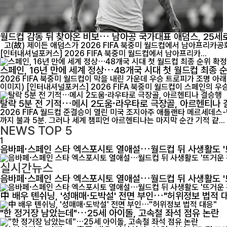
월드컵 감동 뒤 찾아온 비보… 남아공 국가대표 애덤스, 25세
고(故) 제이든 애덤스가 2026 FIFA 북중미 월드컵에서 남아프리카공화국 대표팀 유니폼을 입고 경기에 나서고 있다. 25세의 젊은 나이에 전해진 그의 별세 소식은 남아공 축구계와 국제 축구계에 큰 충격을 안겼다.
[인터내셔널포커스] 2026 FIFA 북중미 월드컵에서 남아프리카...
스페인, 16년 만에 세계 정상…48개국 시대 첫 월드컵 최종 
2026 FIFA 북중미 월드컵이 막을 내린 가운데 우승 트로피가 조명 아래
이미지) [인터내셔널포커스] 2026 FIFA 북중미 월드컵이 스페인의 우승.
탈락 5분 전 기적…메시 2도움·라우타로 극장골, 아르헨티나
2026 FIFA 월드컵 준결승이 열린 미국 조지아주 애틀랜타 메르세데스-벤츠 스
까지 불과 5분. 그러나 세계 챔피언 아르헨티나는 마지막 순간 기적 같...
NEWS
TOP 5
1
음바페·스페인 스타 엑스포시토 열애설…월드컵 뒤 사생활도 '
실시간뉴스
음바페·스페인 스타 엑스포시토 열애설…월드컵 뒤 사생활도 '
中 배우 톈쉬닝, '성매매·도박설' 전면 부인…"허위정보 법적 
"한 정거장 남았는데"…25세 아이돌, 고속철 좌석 점유 논란