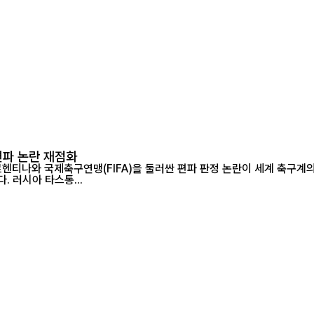
 편파 논란 재점화
헨티나와 국제축구연맹(FIFA)을 둘러싼 편파 판정 논란이 세계 축구계
박탈해야 한다는 청원에 250만 명 이상이 서명하며 논란이 확산되고 있다. 러시아 타스통...