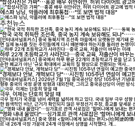
"합성사진은 가짜"…홍콩 배우 쉬안쉬안, 허위 다이어트 광고에
에스파 닝닝, 악플러에 최후통첩…"또 보면 법적 대응"
추천뉴스
"한국 국적 취득한 조선족, 중국 농지 계속 보유해도 되나"…
[인터내셔널포커스] 중국 동북지역 조선족 마을에서 오랫동안 제기돼 온 
면 실제 농사를 짓는 주민들에게 다시 배분해야 하는지를 둘러싼 논쟁이다.
하루 22개 초등학교가 사라진다…중국 교육, 저출산이 바꾸는
[인터내셔널포커스] 중국에서 하루 평균 22개의 초등학교가 문을 닫고 
순한 폐교가 아닌 '규모 확대에서 교육의 질 향상으로 전환되는 역사...
"경제보다 안보, 개혁보다 당"…시진핑 105주년 연설이 예고한
[인터내셔널포커스] 2026년 7월 1일 중국공산당 창당 105주년 기념
향후 중국의 국정 운영 방향과 대외전략, 그리고 중국공산당이 어떤 방식으
극우, 이제는 단호히 맞설 때
극우 정치가 국경을 넘어 세력을 넓히려 하고 있다. 국내 일부 극우 성향
한 원색적인 비난, 근거가 확인되지 않은 부정선거 주장, 종교를 앞세운 선
"영화 내내 울었다"…싱가포르 관객 사로잡은 '할머니에게 보내
[인터내셔널포커스] 중국 영화 <할머니에게 보내는 편지>(给阿嬷的情书)가 싱가포르에서 개
르 내 26개 극장 가운데 24개 극장에서 상영을 시작했다. 개...