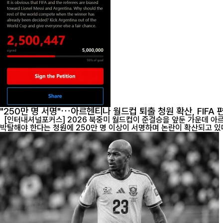
"250만 명 서명"…아르헨티나 월드컵 퇴출 청원 확산, FIFA
[인터내셔널포커스] 2026 북중미 월드컵이 준결승을 앞둔 가운데 아르