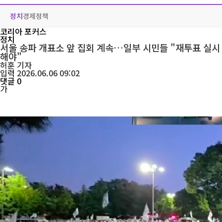
정치
경제
정책
코리아 포커스
정치
서울 송파 개표소 앞 집회 계속…일부 시민들 "재투표 실시
해야"
허훈
기자
입력 2026.06.06 09:02
댓글 0
가