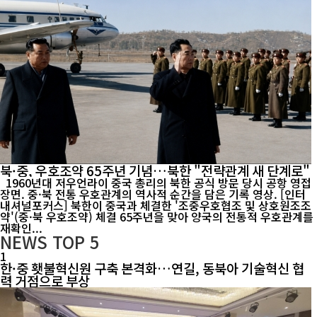
북·중, 우호조약 65주년 기념…북한 "전략관계 새 단계로"
1960년대 저우언라이 중국 총리의 북한 공식 방문 당시 공항 영접
장면. 중·북 전통 우호관계의 역사적 순간을 담은 기록 영상. [인터
내셔널포커스] 북한이 중국과 체결한 '조중우호협조 및 상호원조조
약'(중·북 우호조약) 체결 65주년을 맞아 양국의 전통적 우호관계를
재확인...
NEWS
TOP 5
1
한·중 횃불혁신원 구축 본격화…연길, 동북아 기술혁신 협
력 거점으로 부상