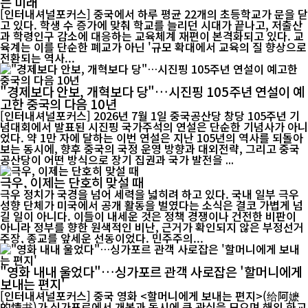
는 미래
[인터내셔널포커스] 중국에서 하루 평균 22개의 초등학교가 문을 닫
고 있다. 학생 수 증가에 맞춰 학교를 늘리던 시대가 끝나고, 저출산
과 학령인구 감소에 대응하는 교육체계 재편이 본격화되고 있다. 교
육계는 이를 단순한 폐교가 아닌 '규모 확대에서 교육의 질 향상으로
전환되는 역사...
"경제보다 안보, 개혁보다 당"…시진핑 105주년 연설이 예
고한 중국의 다음 10년
[인터내셔널포커스] 2026년 7월 1일 중국공산당 창당 105주년 기
념대회에서 발표된 시진핑 국가주석의 연설은 단순한 기념사가 아니
었다. 약 1만 자에 달하는 이번 연설은 지난 105년의 역사를 되돌아
보는 동시에, 향후 중국의 국정 운영 방향과 대외전략, 그리고 중국
공산당이 어떤 방식으로 장기 집권과 국가 발전을 ...
극우, 이제는 단호히 맞설 때
극우 정치가 국경을 넘어 세력을 넓히려 하고 있다. 국내 일부 극우
성향 단체가 미국에서 공개 활동을 벌였다는 소식은 결코 가볍게 넘
길 일이 아니다. 이들이 내세운 것은 정책 경쟁이나 건전한 비판이
아니라 정부를 향한 원색적인 비난, 근거가 확인되지 않은 부정선거
주장, 종교를 앞세운 선동이었다. 민주주의...
"영화 내내 울었다"…싱가포르 관객 사로잡은 '할머니에게
보내는 편지'
[인터내셔널포커스] 중국 영화 <할머니에게 보내는 편지>(给阿嬷
的情书)가 싱가포르에서 개봉과 동시에 큰 관심을 모으며 해외 화교