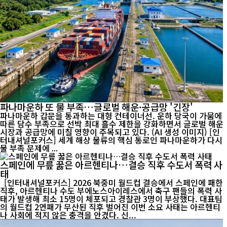
파나마운하 또 물 부족…글로벌 해운·공급망 '긴장'
파나마운하 갑문을 통과하는 대형 컨테이너선. 운하 당국이 가뭄에
따른 담수 부족으로 선박 최대 흘수 제한을 강화하면서 글로벌 해운
시장과 공급망에 미칠 영향이 주목되고 있다. (AI 생성 이미지) [인
터내셔널포커스] 세계 해상 물류의 핵심 통로인 파나마운하가 다시
물 부족 문제에 ...
스페인에 무릎 꿇은 아르헨티나…결승 직후 수도서 폭력 사
태
[인터내셔널포커스] 2026 북중미 월드컵 결승에서 스페인에 패한
직후, 아르헨티나 수도 부에노스아이레스에서 축구 팬들의 폭력 사
태가 발생해 최소 15명이 체포되고 경찰관 3명이 부상했다. 대표팀
의 월드컵 2연패가 무산된 직후 벌어진 이번 소요 사태는 아르헨티
나 사회에 적지 않은 충격을 안겼다. 신...