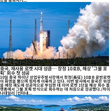
안을 통과시키...
중국, 재사용 로켓 시대 성큼… 창정 10호B, 해상 '그물 포
획' 회수 첫 성공
10일 중국 하이난 상업우주발사장에서 창정(長征) 10호B 운반로켓
이 화염을 뿜으며 힘차게 이륙하고 있다. 이번 발사에서 중국은 위성
을 예정 궤도에 성공적으로 투입한 데 이어 로켓 1단을 해상 회수 플
랫폼에서 그물 포획 방식으로 회수하는 데 처음으로 성공했다./차이
나데일리 [인터내...