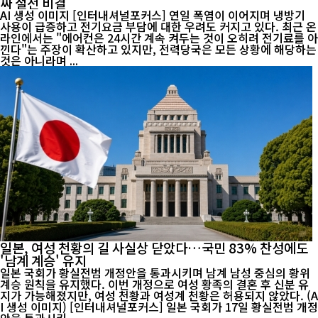
짜 절전 비결
AI 생성 이미지 [인터내셔널포커스] 연일 폭염이 이어지며 냉방기
사용이 급증하고 전기요금 부담에 대한 우려도 커지고 있다. 최근 온
라인에서는 "에어컨은 24시간 계속 켜두는 것이 오히려 전기료를 아
낀다"는 주장이 확산하고 있지만, 전력당국은 모든 상황에 해당하는
것은 아니라며 ...
일본, 여성 천황의 길 사실상 닫았다…국민 83% 찬성에도
'남계 계승' 유지
일본 국회가 황실전범 개정안을 통과시키며 남계 남성 중심의 황위
계승 원칙을 유지했다. 이번 개정으로 여성 황족의 결혼 후 신분 유
지가 가능해졌지만, 여성 천황과 여성계 천황은 허용되지 않았다. (A
I 생성 이미지) [인터내셔널포커스] 일본 국회가 17일 황실전범 개정