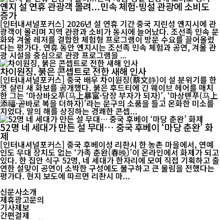
옌지 설 연휴 관광객 몰려...민속 체험·빙설 관광에 소비도
증가
[인터내셔널포커스] 2026년 설 연휴 기간 중국 지린성 옌지시에 관
광객이 몰리며 지역 관광과 소비가 동시에 늘어났다. 조선족 민속 문
화와 겨울 레저를 결합한 체험형 프로그램이 방문 수요를 끌어올렸
다는 평가다. 연휴 동안 옌지시는 조선족 민속 체험과 공연, 겨울 관
광 시설을 중심으로 관광 프로그램을 ...
차이원징, 붉은 콘셉트로 전한 새해 인사
[인터내셔널포커스] 중국 배우 차이원징(蔡文静)이 설 분위기를 한
껏 살린 새 화보를 공개했다. 붉은 후드티에 긴 웨이브 헤어를 매치
한 그는 ‘마상바오푸(马上暴富·당장 부자가 되자)’, ‘마상톈푸(马上
添福·곧바로 복을 더하자)’라는 문구의 소품을 들고 온화한 미소를
지었다. 말의 해를 상징하는 경쾌한 콘셉...
52명 네 세대가 만든 설 무대… 중국 후베이 ‘마당 춘완’ 화
제
[인터내셔널포커스] 중국 후베이성 리촨시 한 농촌 마을에서, 연예
인도 무대 장치도 없는 ‘가족 춘완(春晚)’이 온라인에서 화제가 되고
있다. 한 집안 식구 52명, 네 세대가 한자리에 모여 직접 기획하고 출
연한 설맞이 공연이 소박한 구성에도 불구하고 큰 울림을 전했다는
평가다. 현지 보도에 따르면 리촨시 마...
신문사소개
제휴광고문의
기사제보
간편결제