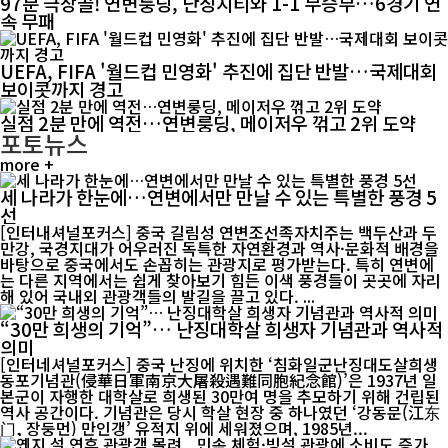
97분 극장골! 연변룽딩, 난징시티와 1-1 무승부…6경기 연
속 무패
UEFA, FIFA '월드컵 민영화' 추진에 집단 반발…국제대회
보이콧까지 경고
실점 2분 만에 역전…연변룽딩, 메이저우 꺾고 2위 도약
포토뉴스
more +
세 나라가 한눈에…연변에서만 만날 수 있는 특별한 풍경 5
선
[인터내셔널포커스] 중국 길림성 연변조선족자치주는 백두산과 두
만강, 국경지대가 어우러진 독특한 자연환경과 역사·문화적 배경을
바탕으로 중국에서도 손꼽히는 관광지로 평가받는다. 특히 연변에
는 다른 지역에서는 쉽게 찾아보기 힘든 이색 풍경들이 곳곳에 자리
해 있어 국내외 관광객들의 발길을 끌고 있다. ...
“30만 희생의 기억”… 난징대학살 희생자 기념관과 역사적
의미
[인터네셔널포커스] 중국 난징에 위치한 ‘침화일군난징대도살희생
동포기념관(侵華日軍南京大屠殺遇難同胞紀念館)’은 1937년 일
본군이 자행한 대학살로 희생된 30만여 명을 추모하기 위해 건립된
역사 공간이다. 기념관은 당시 학살 현장 중 하나였던 ‘강동문(江东
门, 장둥먼) 만인갱’ 유적지 위에 세워졌으며, 1985년...