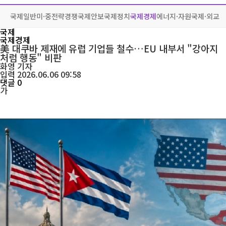
국제일반
미·중전략경쟁
국제안보
국제정치
국제경제
에너지·자원
국제·외교
국제
국제경제
美 대쿠바 제재에 유럽 기업들 철수…EU 내부서 "강아지
처럼 행동" 비판
화영
기자
입력 2026.06.06 09:58
댓글 0
가