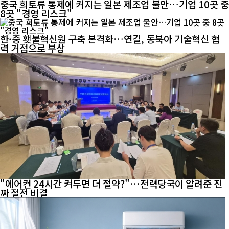
중국 희토류 통제에 커지는 일본 제조업 불안…기업 10곳 중
8곳 "경영 리스크"
한·중 횃불혁신원 구축 본격화…연길, 동북아 기술혁신 협
력 거점으로 부상
"에어컨 24시간 켜두면 더 절약?"…전력당국이 알려준 진
짜 절전 비결