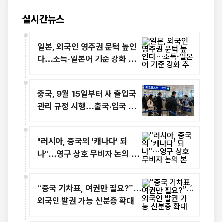
실시간뉴스
일본, 외국인 영주권 문턱 높인
다…소득·일본어 기준 강화 추
진
중국, 9월 15일부터 새 출입국
관리 규정 시행…출국·입국 심
사 강화
"러시아, 중국의 '캐나다' 되
나"…영구 상호 무비자 논의 본
격화
“중국 기차표, 여권만 필요?”…
외국인 발권 가능 신분증 확대