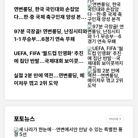
다"
연변룽딩, 한국 국민대와 손잡았
다…한·중 국제 축구인재 양성 본격
화
97분 극장골! 연변룽딩, 난징시티와
1-1 무승부…6경기 연속 무패
UEFA, FIFA '월드컵 민영화' 추진
에 집단 반발…국제대회 보이콧까
지 경고
실점 2분 만에 역전…연변룽딩, 메
이저우 꺾고 2위 도약
포토뉴스
more +