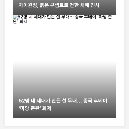
차이원징, 붉은 콘셉트로 전한 새해 인사
52명 네 세대가 만든 설 무대… 중국 후베이
‘마당 춘완’ 화제