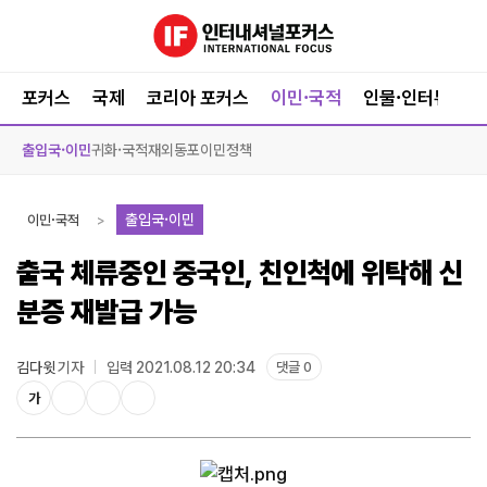
포커스
국제
코리아 포커스
이민·국적
인물·인터뷰
출입국·이민
귀화·국적
재외동포
이민정책
출입국·이민
이민·국적
출국 체류중인 중국인, 친인척에 위탁해 신
분증 재발급 가능
김다윗
기자
입력 2021.08.12 20:34
댓글 0
가