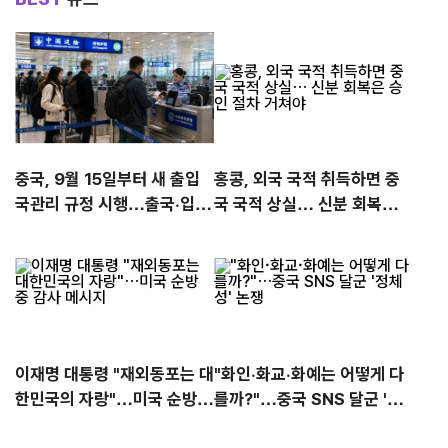
중국, 9월 15일부터 새 출입
홍콩, 외국 국적 취득하면 중
국관리 규정 시행…출국·입국
국 국적 상실… 신분 회복은
심사 강화
승인 절차 거쳐야
이재명 대통령 "재외동포는 대
"화인·화교·화예는 어떻게 다
한민국의 자랑"…미국 순방
를까?"…중국 SNS 달군 '정
중 감사 메시지
체성' 논쟁