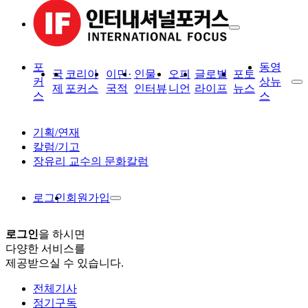
포
동영
국
코리아
이민·
인물·
오피
글로벌
포토
커
상뉴
제
포커스
국적
인터뷰
니언
라이프
뉴스
스
스
기획/연재
칼럼/기고
장유리 교수의 문화칼럼
로그인
회원가입
로그인
을 하시면
다양한 서비스를
제공받으실 수 있습니다.
전체기사
정기구독