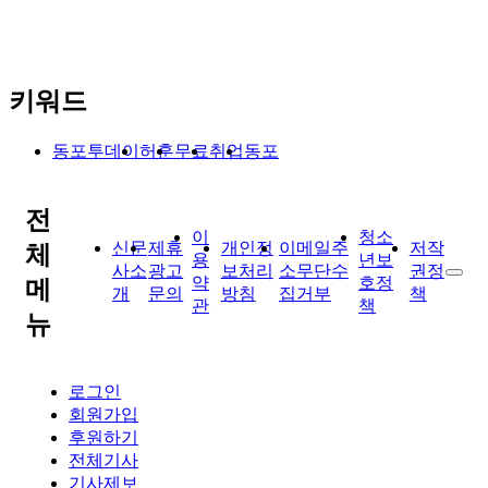
키워드
동포투데이
허훈
무료
취업
동포
전
이
청소
신문
제휴
개인정
이메일주
저작
체
용
년보
사소
광고
보처리
소무단수
권정
약
호정
메
개
문의
방침
집거부
책
관
책
뉴
로그인
회원가입
후원하기
전체기사
기사제보