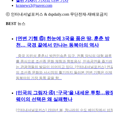
철민 기자
이 기자의 다른 기사
kcnnews3@naver.com
ⓒ 인터내셔널포커스 & dspdaily.com 무단전재-재배포금지
BEST
뉴스
[연변 기행 ⑥] 한눈에 3국을 품은 땅, 훈춘 방
천… 국경 끝에서 만나는 동북아의 역사
중국 지린성 훈춘시 방천민속촌 입구. 전통 양식의 대형 패루
를 중심으로 조선족 문화 체험과 향토음식, 민속공연을 즐기려
는 관광객들의 발길이 이어지고 있다. [인터내셔널포커스] 연
의 조선족 문화와 서시장의 활기까지 둘러본 연변 기행은 이제
동북아의 가장 동쪽 끝을 향...
[민국의 그림자 ④] ‘구국’을 내세운 투항…왕
웨이의 선택은 왜 실패했나
[인터내셔널포커스] 1910년 봄, 청나라의 수도 베이징에서 섭