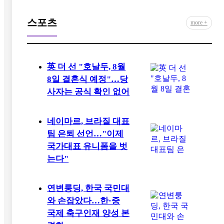
스포츠
more +
英 더 선 "호날두, 8월
8일 결혼식 예정"…당
사자는 공식 확인 없어
네이마르, 브라질 대표
팀 은퇴 선언…"이제
국가대표 유니폼을 벗
는다"
연변룽딩, 한국 국민대
와 손잡았다…한·중
국제 축구인재 양성 본