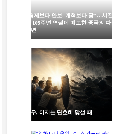
"경제보다 안보, 개혁보다 당"…시진
핑 105주년 연설이 예고한 중국의 다음
10년
극우, 이제는 단호히 맞설 때