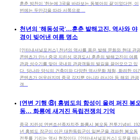
훈춘 방천이 '한눈에 3국을 바라보는 동북아의 끝'이었다면, 이
번에는 두만강을 따라 서쪽으로 ...
천년의 '해동성국'…훈춘 발해고진, 역사와 야
경이 빚어낸 여름 명소
[인터내셔널포커스] 천년의 역사를 품은 발해 문화와 현대 관
콘텐츠가 만난 중국 지린성 국경도시 훈춘의 발해고진이 여름
관광 성수기를 맞아 국내외 관광객들의 발길을 끌어모으고 있
다. 당나라 양식의 건축미와 다양한 역사문화 체험, 화려한 야
콘텐츠가 어우러지며 중국 각지뿐 아니라 러시아 등 해외 관광
객...
[연변 기행 ⑧] 홍범도의 함성이 울려 퍼진 봉
동… 화룡에 새겨진 독립전쟁의 기억
중국 지린성 연변조선족자치주 화룡시 봉오동 전투기념비. 192
년 홍범도 장군이 이끈 대한독립군이 일본군을 격파한 봉오동
전투를 기리는 역사 현장이다. [인터내셔널포커스] 도문을 떠