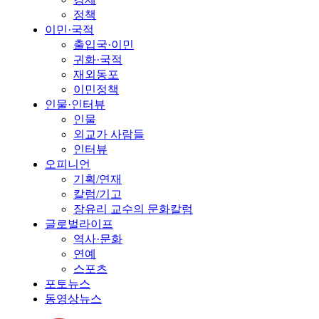
정책
이민·국적
출입국·이민
귀화·국적
재외동포
이민정책
인물·인터뷰
인물
외교가 사람들
인터뷰
오피니언
기획/연재
칼럼/기고
장유리 교수의 문화칼럼
글로벌라이프
역사·문화
연예
스포츠
포토뉴스
동영상뉴스