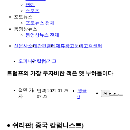
연예
스포츠
포토뉴스
포토뉴스 전체
동영상뉴스
동영상뉴스 전체
신문사소개
간편결제
제휴광고문의
고객센터
오피니언
칼럼/기고
트럼프의 가장 무자비한 적은 옛 부하들이다
철민
기
입력 2022.01.25
댓글
가
자
07:25
0
● 쉬리판( 중국 칼럼니스트)