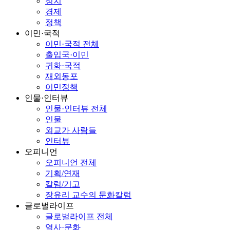
정치
경제
정책
이민·국적
이민·국적 전체
출입국·이민
귀화·국적
재외동포
이민정책
인물·인터뷰
인물·인터뷰 전체
인물
외교가 사람들
인터뷰
오피니언
오피니언 전체
기획/연재
칼럼/기고
장유리 교수의 문화칼럼
글로벌라이프
글로벌라이프 전체
역사·문화