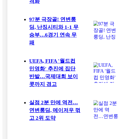
격화
97분 극장골! 연변룽
딩, 난징시티와 1-1 무
승부…6경기 연속 무
패
UEFA, FIFA '월드컵
민영화' 추진에 집단
반발…국제대회 보이
콧까지 경고
실점 2분 만에 역전…
연변룽딩, 메이저우 꺾
고 2위 도약