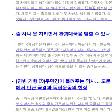
왕 자이펑을 겨냥한 폭탄 암살 계획이 적발됐다. 주도자는 일
유학을 마치고 돌아온 20대 혁명가 왕징웨이(汪精卫·왕정위)였
다. 체포된 그는 죽음을 각오한 듯 자신의 책임을 인정했다. 옥
중에서 남긴 “칼을 끌어 한 번 통쾌하게 죽어 젊은 날의 뜻을 ...
줄 하나 못 지키면서 관광대국을 말할 수 있나
인천국제공항은 대한민국의 관문이다. 이곳에서 외국인들이
가장 먼저 마주하는 것은 첨단 시설이 아니라 '질서'다. 그런데
최근 제1여객터미널 출국장에서 일부 중국인 이용객 수십 명이
체크인 카운터가 열리자 차단봉 아래를 통과해 한꺼번에 뛰어
는 장면이 공개됐다. 정상적으로 줄을 서 있던 승객들은 순...
[연변 기행 ⑦]두만강이 들려주는 역사… 도문
에서 만난 국경과 독립운동의 현장
중국 지린성 연변조선족자치주 도문시 국문(國門) 일대. 북한
로 이어지는 철도와 국경 관문이 나란히 자리한 중국 대표 국
도시의 모습. [인터내셔널포커스] 연변 기행 여섯 번째 이야기