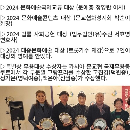
▷2024 문화예술국제교류 대상 (문예총 정영란 이사)
▷2024 문화예술콘텐츠 대상 (문교협화성지회 박순이
회장)
▷2024 법률 사회공헌 대상 (법무법인(유)주원 서효영
변호사)
▷2024 대중문화예술 대상 (트롯가수 재강)으로 7인이
대상의 영예를 안았다.
▷특별상 무용대상 수상자는 카시아 문교협 국제무용콩
쿠르에서 각 부문별 그랑프리를 수상한 고진경(덕원중),
정가은(명덕여중),백윤아(신월중)가 수상했다.