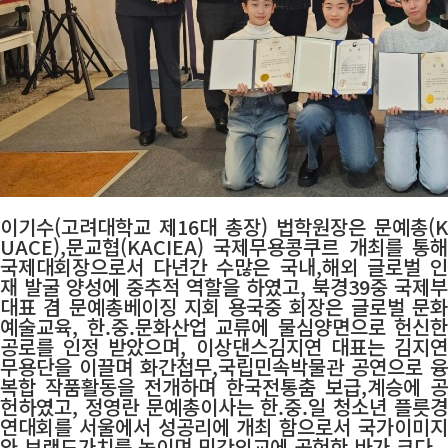
이기수(고려대학교 제16대 총장) 법학원장은 문예총(K
UACE),문교협(KACIEA) 국제무용콩쿠르 개최를 통해
국제대회장으로서 다년간 수많은 국내,해외 글로벌 인
재 발굴 양성에 중추적 역할을 하였고, 북경39중 국제부
대표 겸 문예총베이징 지회 용국중 회장은 글로벌 문화
예술교육, 한.중.문화산업 교류에 물심양면으로 헌신한
공로를 인정 받았으며, 이상댄스김지연 대표는 김지연
무용단을 이끌며 화간접무,국립민속박물관 공연으로 융
복합 작품활동을 전개하며 한국전통춤 보급,계승에 공
헌하였고, 정영란 문예총이사는 한.중.일 청소년 플릇경
연대회를 서울에서 성공리에 개최 함으로서 국가이미지
와 브랜드가치를 높이며 민간외교에 공헌한 바가 크다.