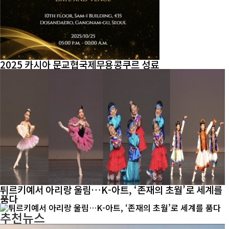
2025 카시아 문교협국제무용콩쿠르 성료
튀르키예서 아리랑 울림…K-아트, ‘존재의 초월’로 세계를
품다
추천뉴스