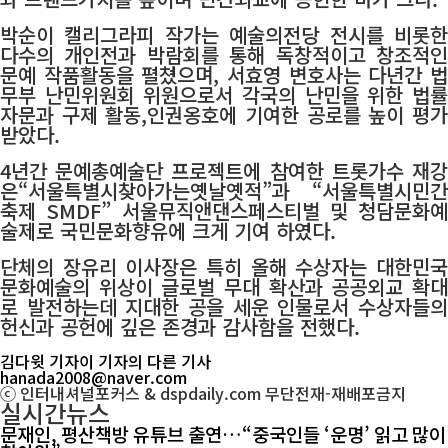
박순이 캘리그라피 작가는 예술의전당 전시를 비롯한
다수의 개인전과 박람회를 통해 독창적이고 창조적인
문예 작품활동을 펼쳤으며, 서효영 변호사는 다년간 법
무부 난민위원회 위원으로서 각국의 난민을 위한 법률
자문과 구제 활동,인권옹호에 기여한 공로를 높이 평가
받았다.
4년간 문예총예술단 프로젝트에 참여한 트롯가수 재강
은“서울특별시찾아가는옛날옛적”과 “서울특별시민간
축제 SMDF” 서울뮤직앤댄스페스티벌 및 청담문화예
술제로 국민문화향유에 크게 기여 하였다.
단체의 장유리 이사장은 특히 올해 수상자는 대한민국
문화예술의 위상이 글로벌 무대 확산과 공공외교 확대
로 발전하는데 지대한 공을 세운 인물로서 수상자들의
헌신과 공헌에 깊은 존경과 감사함을 전했다.
김다윗 기자
이 기자의 다른 기사
hanada2008@naver.com
ⓒ 인터내셔널포커스 & dspdaily.com 무단전재-재배포금지
실시간뉴스
문재인, 평산책방 유튜브 출연…“중국인들 ‘운명’ 읽고 많이