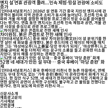
옌지 설 연휴 관광객 몰려...민속 체험·빙설 관광에 소비도
증가
[인터내셔널포커스] 2026년 설 연휴 기간 중국 지린성 옌지시에 관
광객이 몰리며 지역 관광과 소비가 동시에 늘어났다. 조선족 민속 문
화와 겨울 레저를 결합한 체험형 프로그램이 방문 수요를 끌어올렸
다는 평가다. 연휴 동안 옌지시는 조선족 민속 체험과 공연, 겨울 관
광 시설을 중심으로 관광 프로그램을 ...
차이원징, 붉은 콘셉트로 전한 새해 인사
[인터내셔널포커스] 중국 배우 차이원징(蔡文静)이 설 분위기를 한
껏 살린 새 화보를 공개했다. 붉은 후드티에 긴 웨이브 헤어를 매치
한 그는 ‘마상바오푸(马上暴富·당장 부자가 되자)’, ‘마상톈푸(马上
添福·곧바로 복을 더하자)’라는 문구의 소품을 들고 온화한 미소를
지었다. 말의 해를 상징하는 경쾌한 콘셉...
52명 네 세대가 만든 설 무대… 중국 후베이 ‘마당 춘완’ 화
제
[인터내셔널포커스] 중국 후베이성 리촨시 한 농촌 마을에서, 연예
인도 무대 장치도 없는 ‘가족 춘완(春晚)’이 온라인에서 화제가 되고
있다. 한 집안 식구 52명, 네 세대가 한자리에 모여 직접 기획하고 출
연한 설맞이 공연이 소박한 구성에도 불구하고 큰 울림을 전했다는
평가다. 현지 보도에 따르면 리촨시 마...
신문사소개
제휴광고문의
기사제보
간편결제