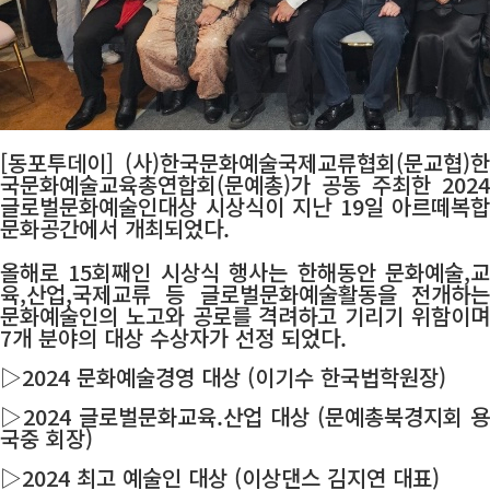
[동포투데이] (사)한국문화예술국제교류협회(문교협)한
국문화예술교육총연합회(문예총)가 공동 주최한 2024
글로벌문화예술인대상 시상식이 지난 19일 아르떼복합
문화공간에서 개최되었다.
올해로 15회째인 시상식 행사는 한해동안 문화예술,교
육,산업,국제교류 등 글로벌문화예술활동을 전개하는
문화예술인의 노고와 공로를 격려하고 기리기 위함이며
7개 분야의 대상 수상자가 선정 되었다.
▷2024 문화예술경영 대상 (이기수 한국법학원장)
▷2024 글로벌문화교육.산업 대상 (문예총북경지회 용
국중 회장)
▷2024 최고 예술인 대상 (이상댄스 김지연 대표)