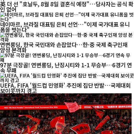
英 더 선 "호날두, 8월 8일 결혼식 예정"…당사자는 공식 확
인 없어
네이마르, 브라질 대표팀 은퇴 선언…"이제 국가대표 유니
폼을 벗는다"
연변룽딩, 한국 국민대와 손잡았다…한·중 국제 축구인재
양성 본격화
97분 극장골! 연변룽딩, 난징시티와 1-1 무승부…6경기 연
속 무패
UEFA, FIFA '월드컵 민영화' 추진에 집단 반발…국제대회
보이콧까지 경고