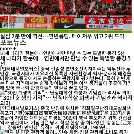
실점 2분 만에 역전…연변룽딩, 메이저우 꺾고 2위 도약
포토뉴스
more +
세 나라가 한눈에…연변에서만 만날 수 있는 특별한 풍경 5
선
[인터내셔널포커스] 중국 길림성 연변조선족자치주는 백두산과 두
만강, 국경지대가 어우러진 독특한 자연환경과 역사·문화적 배경을
바탕으로 중국에서도 손꼽히는 관광지로 평가받는다. 특히 연변에
는 다른 지역에서는 쉽게 찾아보기 힘든 이색 풍경들이 곳곳에 자리
해 있어 국내외 관광객들의 발길을 끌고 있다. ...
“30만 희생의 기억”… 난징대학살 희생자 기념관과 역사적
의미
[인터네셔널포커스] 중국 난징에 위치한 ‘침화일군난징대도살희생
동포기념관(侵華日軍南京大屠殺遇難同胞紀念館)’은 1937년 일
본군이 자행한 대학살로 희생된 30만여 명을 추모하기 위해 건립된
역사 공간이다. 기념관은 당시 학살 현장 중 하나였던 ‘강동문(江东
门, 장둥먼) 만인갱’ 유적지 위에 세워졌으며, 1985년...