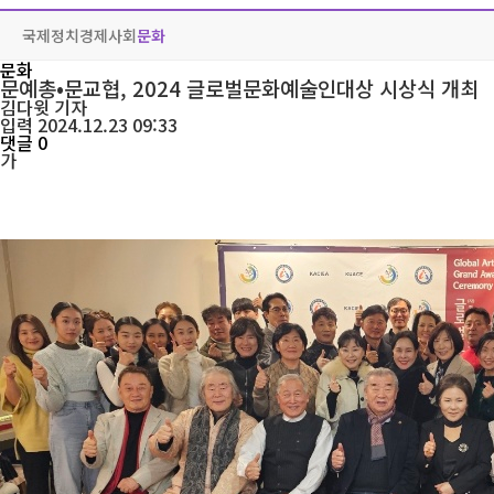
국제
정치
경제
사회
문화
문화
문예총•문교협, 2024 글로벌문화예술인대상 시상식 개최
김다윗
기자
입력 2024.12.23 09:33
댓글 0
가