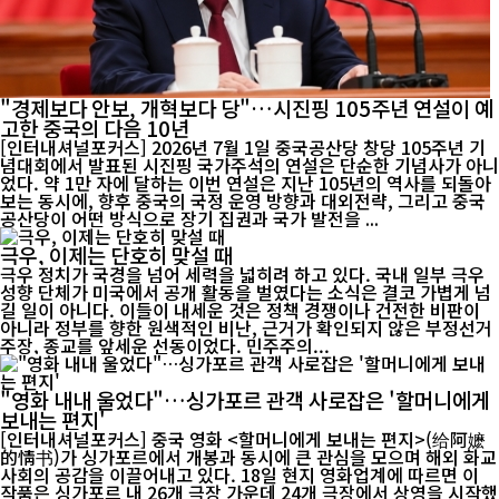
"경제보다 안보, 개혁보다 당"…시진핑 105주년 연설이 예
고한 중국의 다음 10년
[인터내셔널포커스] 2026년 7월 1일 중국공산당 창당 105주년 기
념대회에서 발표된 시진핑 국가주석의 연설은 단순한 기념사가 아니
었다. 약 1만 자에 달하는 이번 연설은 지난 105년의 역사를 되돌아
보는 동시에, 향후 중국의 국정 운영 방향과 대외전략, 그리고 중국
공산당이 어떤 방식으로 장기 집권과 국가 발전을 ...
극우, 이제는 단호히 맞설 때
극우 정치가 국경을 넘어 세력을 넓히려 하고 있다. 국내 일부 극우
성향 단체가 미국에서 공개 활동을 벌였다는 소식은 결코 가볍게 넘
길 일이 아니다. 이들이 내세운 것은 정책 경쟁이나 건전한 비판이
아니라 정부를 향한 원색적인 비난, 근거가 확인되지 않은 부정선거
주장, 종교를 앞세운 선동이었다. 민주주의...
"영화 내내 울었다"…싱가포르 관객 사로잡은 '할머니에게
보내는 편지'
[인터내셔널포커스] 중국 영화 <할머니에게 보내는 편지>(给阿嬷
的情书)가 싱가포르에서 개봉과 동시에 큰 관심을 모으며 해외 화교
사회의 공감을 이끌어내고 있다. 18일 현지 영화업계에 따르면 이
작품은 싱가포르 내 26개 극장 가운데 24개 극장에서 상영을 시작했