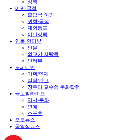
정책
이민·국적
출입국·이민
귀화·국적
재외동포
이민정책
인물·인터뷰
인물
외교가 사람들
인터뷰
오피니언
기획/연재
칼럼/기고
장유리 교수의 문화칼럼
글로벌라이프
역사·문화
연예
스포츠
포토뉴스
동영상뉴스