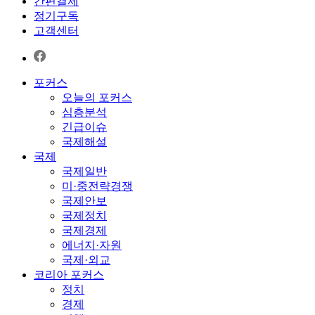
간편결제
정기구독
고객센터
포커스
오늘의 포커스
심층분석
긴급이슈
국제해설
국제
국제일반
미·중전략경쟁
국제안보
국제정치
국제경제
에너지·자원
국제·외교
코리아 포커스
정치
경제