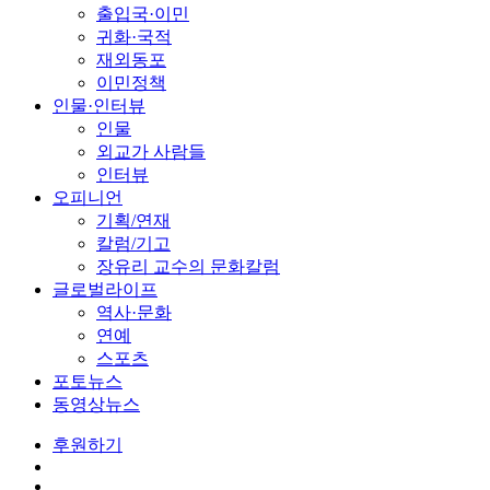
출입국·이민
귀화·국적
재외동포
이민정책
인물·인터뷰
인물
외교가 사람들
인터뷰
오피니언
기획/연재
칼럼/기고
장유리 교수의 문화칼럼
글로벌라이프
역사·문화
연예
스포츠
포토뉴스
동영상뉴스
후원하기