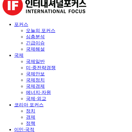
포커스
오늘의 포커스
심층분석
긴급이슈
국제해설
국제
국제일반
미·중전략경쟁
국제안보
국제정치
국제경제
에너지·자원
국제·외교
코리아 포커스
정치
경제
정책
이민·국적