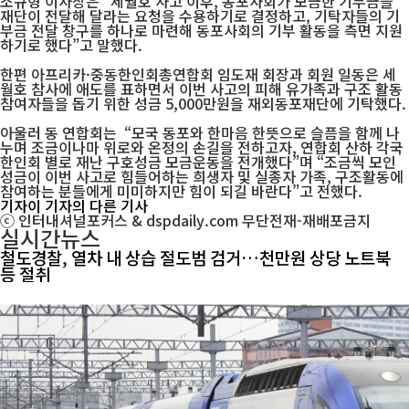
조규형 이사장은 “세월호 사고 이후, 동포사회가 모금한 기부금을
재단이 전달해 달라는 요청을 수용하기로 결정하고, 기탁자들의 기
부금 전달 창구를 하나로 마련해 동포사회의 기부 활동을 측면 지원
하기로 했다”고 말했다.
한편 아프리카·중동한인회총연합회 임도재 회장과 회원 일동은 세
월호 참사에 애도를 표하면서 이번 사고의 피해 유가족과 구조 활동
참여자들을 돕기 위한 성금 5,000만원을 재외동포재단에 기탁했다.
아울러 동 연합회는 “모국 동포와 한마음 한뜻으로 슬픔을 함께 나
누며 조금이나마 위로와 온정의 손길을 전하고자, 연합회 산하 각국
한인회 별로 재난 구호성금 모금운동을 전개했다”며 “조금씩 모인
성금이 이번 사고로 힘들어하는 희생자 및 실종자 가족, 구조활동에
참여하는 분들에게 미미하지만 힘이 되길 바란다”고 전했다.
기자
이 기자의 다른 기사
ⓒ 인터내셔널포커스 & dspdaily.com 무단전재-재배포금지
실시간뉴스
철도경찰, 열차 내 상습 절도범 검거…천만원 상당 노트북
등 절취