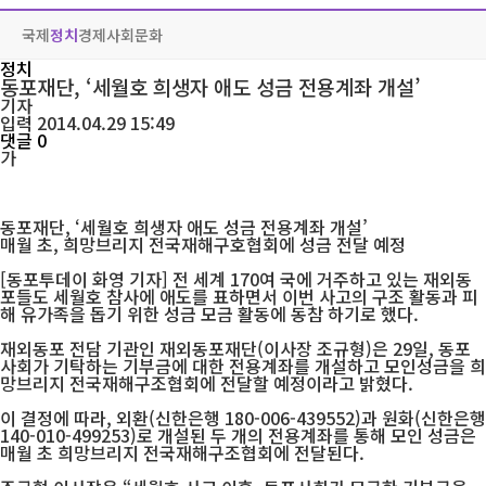
국제
정치
경제
사회
문화
정치
동포재단, ‘세월호 희생자 애도 성금 전용계좌 개설’
기자
입력 2014.04.29 15:49
댓글 0
가
동포재단, ‘세월호 희생자 애도 성금 전용계좌 개설’
매월 초, 희망브리지 전국재해구호협회에 성금 전달 예정
[동포투데이 화영 기자] 전 세계 170여 국에 거주하고 있는 재외동
포들도 세월호 참사에 애도를 표하면서 이번 사고의 구조 활동과 피
해 유가족을 돕기 위한 성금 모금 활동에 동참 하기로 했다.
재외동포 전담 기관인 재외동포재단(이사장 조규형)은 29일, 동포
사회가 기탁하는 기부금에 대한 전용계좌를 개설하고 모인성금을 희
망브리지 전국재해구조협회에 전달할 예정이라고 밝혔다.
이 결정에 따라, 외환(신한은행 180-006-439552)과 원화(신한은행
140-010-499253)로 개설된 두 개의 전용계좌를 통해 모인 성금은
매월 초 희망브리지 전국재해구조협회에 전달된다.