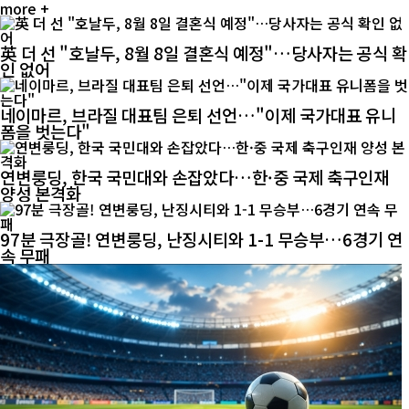
more +
英 더 선 "호날두, 8월 8일 결혼식 예정"…당사자는 공식 확
인 없어
네이마르, 브라질 대표팀 은퇴 선언…"이제 국가대표 유니
폼을 벗는다"
연변룽딩, 한국 국민대와 손잡았다…한·중 국제 축구인재
양성 본격화
97분 극장골! 연변룽딩, 난징시티와 1-1 무승부…6경기 연
속 무패