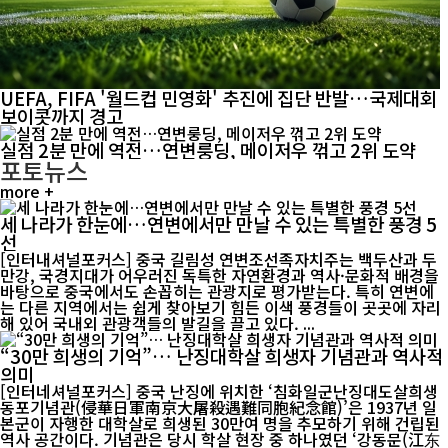
UEFA, FIFA '월드컵 민영화' 추진에 집단 반발…국제대회
보이콧까지 경고
실점 2분 만에 역전…연변룽딩, 메이저우 꺾고 2위 도약
포토뉴스
more +
세 나라가 한눈에…연변에서만 만날 수 있는 특별한 풍경 5
선
[인터내셔널포커스] 중국 길림성 연변조선족자치주는 백두산과 두
만강, 국경지대가 어우러진 독특한 자연환경과 역사·문화적 배경을
바탕으로 중국에서도 손꼽히는 관광지로 평가받는다. 특히 연변에
는 다른 지역에서는 쉽게 찾아보기 힘든 이색 풍경들이 곳곳에 자리
해 있어 국내외 관광객들의 발길을 끌고 있다. ...
“30만 희생의 기억”… 난징대학살 희생자 기념관과 역사적
의미
[인터네셔널포커스] 중국 난징에 위치한 ‘침화일군난징대도살희생
동포기념관(侵華日軍南京大屠殺遇難同胞紀念館)’은 1937년 일
본군이 자행한 대학살로 희생된 30만여 명을 추모하기 위해 건립된
역사 공간이다. 기념관은 당시 학살 현장 중 하나였던 ‘강동문(江东