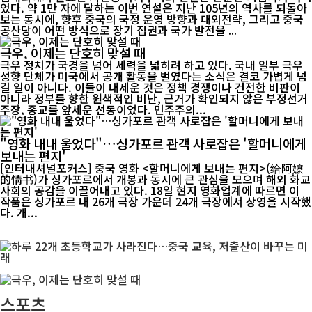
었다. 약 1만 자에 달하는 이번 연설은 지난 105년의 역사를 되돌아
보는 동시에, 향후 중국의 국정 운영 방향과 대외전략, 그리고 중국
공산당이 어떤 방식으로 장기 집권과 국가 발전을 ...
극우, 이제는 단호히 맞설 때
극우 정치가 국경을 넘어 세력을 넓히려 하고 있다. 국내 일부 극우
성향 단체가 미국에서 공개 활동을 벌였다는 소식은 결코 가볍게 넘
길 일이 아니다. 이들이 내세운 것은 정책 경쟁이나 건전한 비판이
아니라 정부를 향한 원색적인 비난, 근거가 확인되지 않은 부정선거
주장, 종교를 앞세운 선동이었다. 민주주의...
"영화 내내 울었다"…싱가포르 관객 사로잡은 '할머니에게
보내는 편지'
[인터내셔널포커스] 중국 영화 <할머니에게 보내는 편지>(给阿嬷
的情书)가 싱가포르에서 개봉과 동시에 큰 관심을 모으며 해외 화교
사회의 공감을 이끌어내고 있다. 18일 현지 영화업계에 따르면 이
작품은 싱가포르 내 26개 극장 가운데 24개 극장에서 상영을 시작했
다. 개...
스포츠