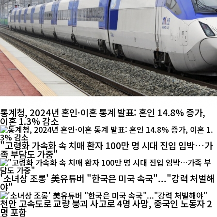
통계청, 2024년 혼인·이혼 통계 발표: 혼인 14.8% 증가,
이혼 1.3% 감소
"고령화 가속화 속 치매 환자 100만 명 시대 진입 임박…가
족 부담도 가중"
'소녀상 조롱' 美유튜버 "한국은 미국 속국"..."강력 처벌해
야"
천안 고속도로 교량 붕괴 사고로 4명 사망, 중국인 노동자 2
명 포함