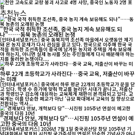
추천뉴스
"한국 국적 취득한 조선족, 중국 농지 계속 보유해도 되
나"……동북 농촌의 오래된 논쟁
[인터내셔널포커스] 중국 동북지역 조선족 마을에서 오랫동안 제기
돼 온 농지 문제가 다시 관심을 끌고 있다. 한국으로 이주해 한국 국
적을 취득한 조선족들이 중국에 남겨둔 농지와 주택을 계속 보유해
야 하는지, 아니면 실제 농사를 짓는 주민들에게 다시 배분해야 하는
지를 둘러싼 논쟁이다....
하루 22개 초등학교가 사라진다…중국 교육, 저출산이 바꾸
는 미래
[인터내셔널포커스] 중국에서 하루 평균 22개의 초등학교가 문을 닫
고 있다. 학생 수 증가에 맞춰 학교를 늘리던 시대가 끝나고, 저출산
과 학령인구 감소에 대응하는 교육체계 재편이 본격화되고 있다. 교
육계는 이를 단순한 폐교가 아닌 '규모 확대에서 교육의 질 향상으로
전환되는 역사...
"경제보다 안보, 개혁보다 당"…시진핑 105주년 연설이 예
고한 중국의 다음 10년
[인터내셔널포커스] 2026년 7월 1일 중국공산당 창당 105주년 기
념대회에서 발표된 시진핑 국가주석의 연설은 단순한 기념사가 아니