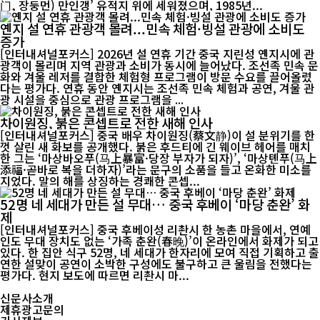
门, 장둥먼) 만인갱’ 유적지 위에 세워졌으며, 1985년...
옌지 설 연휴 관광객 몰려...민속 체험·빙설 관광에 소비도
증가
[인터내셔널포커스] 2026년 설 연휴 기간 중국 지린성 옌지시에 관
광객이 몰리며 지역 관광과 소비가 동시에 늘어났다. 조선족 민속 문
화와 겨울 레저를 결합한 체험형 프로그램이 방문 수요를 끌어올렸
다는 평가다. 연휴 동안 옌지시는 조선족 민속 체험과 공연, 겨울 관
광 시설을 중심으로 관광 프로그램을 ...
차이원징, 붉은 콘셉트로 전한 새해 인사
[인터내셔널포커스] 중국 배우 차이원징(蔡文静)이 설 분위기를 한
껏 살린 새 화보를 공개했다. 붉은 후드티에 긴 웨이브 헤어를 매치
한 그는 ‘마상바오푸(马上暴富·당장 부자가 되자)’, ‘마상톈푸(马上
添福·곧바로 복을 더하자)’라는 문구의 소품을 들고 온화한 미소를
지었다. 말의 해를 상징하는 경쾌한 콘셉...
52명 네 세대가 만든 설 무대… 중국 후베이 ‘마당 춘완’ 화
제
[인터내셔널포커스] 중국 후베이성 리촨시 한 농촌 마을에서, 연예
인도 무대 장치도 없는 ‘가족 춘완(春晚)’이 온라인에서 화제가 되고
있다. 한 집안 식구 52명, 네 세대가 한자리에 모여 직접 기획하고 출
연한 설맞이 공연이 소박한 구성에도 불구하고 큰 울림을 전했다는
평가다. 현지 보도에 따르면 리촨시 마...
신문사소개
제휴광고문의