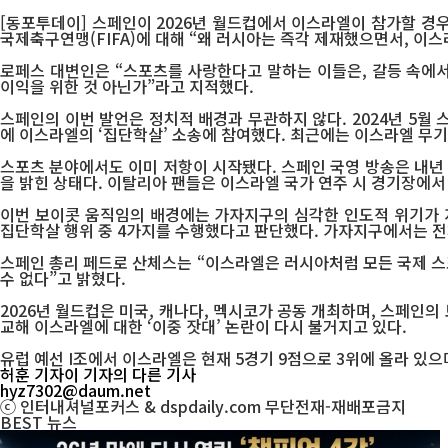
[동포투데이] 스페인이 2026년 월드컵에서 이스라엘이 참가할 경우
국제축구연맹(FIFA)에 대해 “왜 러시아는 즉각 제재했으면서, 이
로페스 대변인은 “스포츠를 사랑한다고 말하는 이들은, 갈등 속에서
이익을 위한 것 아닌가”라고 지적했다.
스페인의 이번 발언은 정치적 배경과 무관하지 않다. 2024년 5
에 이스라엘의 ‘집단학살’ 소송에 참여했다. 최근에는 이스라엘 무
스포츠 분야에서도 이미 저항이 시작됐다. 스페인 국영 방송은 내년
을 밝힌 상태다. 이탈리아 팬들은 이스라엘 국가 연주 시 경기장에
이번 보이콧 움직임의 배경에는 가자지구의 심각한 인도적 위기가 
집단학살 행위 중 4가지를 수행했다고 판단했다. 가자지구에서는 전체
스페인 총리 페드로 산체스는 “이스라엘은 러시아처럼 모든 국제 스
수 없다”고 밝혔다.
2026년 월드컵은 미국, 캐나다, 멕시코가 공동 개최하며, 스페인의
교해 이스라엘에 대한 ‘이중 잣대’ 논란이 다시 불거지고 있다.
유럽 예선 I조에서 이스라엘은 현재 5경기 9점으로 3위에 올라 있
허훈 기자
이 기자의 다른 기사
hyz7302@daum.net
ⓒ 인터내셔널포커스 & dspdaily.com 무단전재-재배포금지
BEST
뉴스