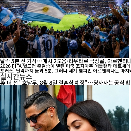
탈락 5분 전 기적…메시 2도움·라우타로 극장골, 아르헨티
2026 FIFA 월드컵 준결승이 열린 미국 조지아주 애틀랜타 메르세데스
포커스] 탈락까지 불과 5분. 그러나 세계 챔피언 아르헨티나는 마지막 
실시간뉴스
英 더 선 "호날두, 8월 8일 결혼식 예정"…당사자는 공식 