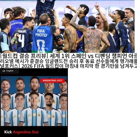
[월드컵 결승 프리뷰] 세계 1위 스페인 vs 디펜딩 챔피언 
리오넬 메시가 준결승 잉글랜드전 승리 후 동료 선수들에게 헹가래를 받으
널포커스] 2026 FIFA 월드컵이 마침내 마지막 한 경기만을 남겨두고 