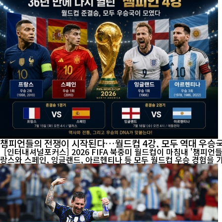
챔피언들의 전쟁이 시작된다…월드컵 4강, 모두 역대 우승
[인터내셔널포커스] 2026 FIFA 북중미 월드컵이 마침내 '챔피언
랑스와 스페인, 잉글랜드, 아르헨티나 등 모두 월드컵 우승 경험을 가