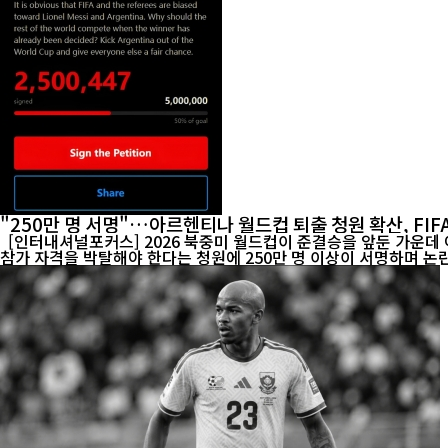
"250만 명 서명"…아르헨티나 월드컵 퇴출 청원 확산, FIF
[인터내셔널포커스] 2026 북중미 월드컵이 준결승을 앞둔 가운데