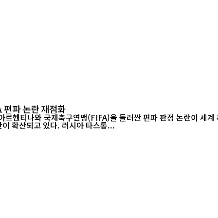
A 편파 논란 재점화
 아르헨티나와 국제축구연맹(FIFA)을 둘러싼 편파 판정 논란이 세
참가 자격을 박탈해야 한다는 청원에 250만 명 이상이 서명하며 논란이 확산되고 있다. 러시아 타스통...