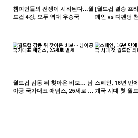
챔피언들의 전쟁이 시작된다…월
[월드컵 결승 프리
드컵 4강, 모두 역대 우승국
페인 vs 디펜딩
나…'축구 왕좌' 
월드컵 감동 뒤 찾아온 비보… 남
스페인, 16년 만
아공 국가대표 애덤스, 25세로 별
개국 시대 첫 월드
세
정