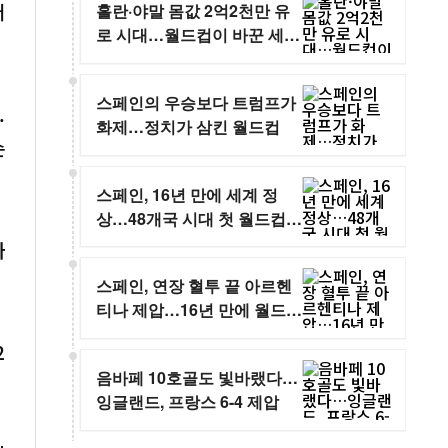
어
홀란·야말 몸값 2억2천만 유
로 시대…월드컵이 바꾼 세계
축구의 가치
스페인의 우승보다 트럼프가
.
화제…정치가 삼킨 월드컵
순
스페인, 16년 만에 세계 정
상…48개국 시대 첫 월드컵
최종 순위 확정
가
스페인, 연장 혈투 끝 아르헨
티나 제압…16년 만에 월드컵
정상
2
음바페 10호골도 빛바랬다…
잉글랜드, 프랑스 6-4 제압