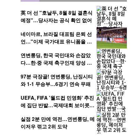
英 더 선 "호날두, 8월 8일 결혼식
예정"…당사자는 공식 확인 없어
네이마르, 브라질 대표팀 은퇴 선
언…"이제 국가대표 유니폼을 벗
는다"
연변룽딩, 한국 국민대와 손잡았
다…한·중 국제 축구인재 양성 본
격화
97분 극장골! 연변룽딩, 난징시티
와 1-1 무승부…6경기 연속 무패
UEFA, FIFA '월드컵 민영화' 추진
에 집단 반발…국제대회 보이콧까
지 경고
실점 2분 만에 역전…연변룽딩, 메
이저우 꺾고 2위 도약