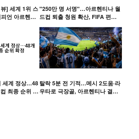
뷰] 세계 1위 스
"250만 명 서명"…아르헨티나 월
 챔피언 아르헨티
드컵 퇴출 청원 확산, FIFA 편파
마지막 승자는?
논란 재점화
에 세계 정상…48
탈락 5분 전 기적…메시 2도움·라
컵 최종 순위 확
우타로 극장골, 아르헨티나 결승
행