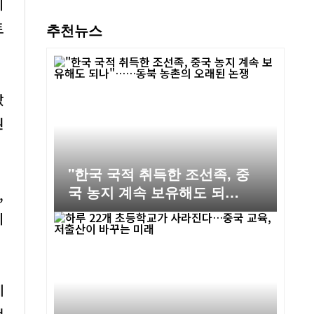
비
토
추천뉴스
랐
권
"한국 국적 취득한 조선족, 중
국 농지 계속 보유해도 되
,
나"……동북 농촌의 오래된 논
이
쟁
게
팬