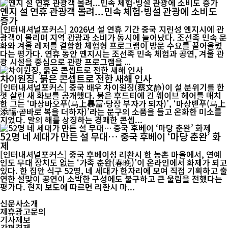
옌지 설 연휴 관광객 몰려...민속 체험·빙설 관광에 소비도
증가
[인터내셔널포커스] 2026년 설 연휴 기간 중국 지린성 옌지시에 관
광객이 몰리며 지역 관광과 소비가 동시에 늘어났다. 조선족 민속 문
화와 겨울 레저를 결합한 체험형 프로그램이 방문 수요를 끌어올렸
다는 평가다. 연휴 동안 옌지시는 조선족 민속 체험과 공연, 겨울 관
광 시설을 중심으로 관광 프로그램을 ...
차이원징, 붉은 콘셉트로 전한 새해 인사
[인터내셔널포커스] 중국 배우 차이원징(蔡文静)이 설 분위기를 한
껏 살린 새 화보를 공개했다. 붉은 후드티에 긴 웨이브 헤어를 매치
한 그는 ‘마상바오푸(马上暴富·당장 부자가 되자)’, ‘마상톈푸(马上
添福·곧바로 복을 더하자)’라는 문구의 소품을 들고 온화한 미소를
지었다. 말의 해를 상징하는 경쾌한 콘셉...
52명 네 세대가 만든 설 무대… 중국 후베이 ‘마당 춘완’ 화
제
[인터내셔널포커스] 중국 후베이성 리촨시 한 농촌 마을에서, 연예
인도 무대 장치도 없는 ‘가족 춘완(春晚)’이 온라인에서 화제가 되고
있다. 한 집안 식구 52명, 네 세대가 한자리에 모여 직접 기획하고 출
연한 설맞이 공연이 소박한 구성에도 불구하고 큰 울림을 전했다는
평가다. 현지 보도에 따르면 리촨시 마...
신문사소개
제휴광고문의
기사제보
간편결제