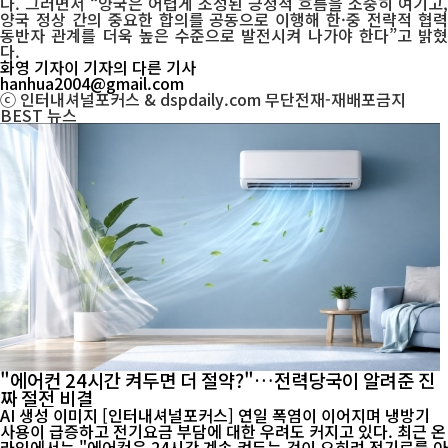
다. 그러면서 “양국은 어렵게 조성된 긍정적 흐름을 소중히 여기고,
양국 정상 간의 중요한 합의를 공동으로 이행해 한·중 전략적 협력
동반자 관계를 더욱 높은 수준으로 발전시켜 나가야 한다”고 밝혔
다.
화영 기자
이 기자의 다른 기사
hanhua2004@gmail.com
ⓒ 인터내셔널포커스 & dspdaily.com 무단전재-재배포금지
BEST
뉴스
"에어컨 24시간 켜두면 더 절약?"…전력당국이 알려준 진
짜 절전 비결
AI 생성 이미지 [인터내셔널포커스] 연일 폭염이 이어지며 냉방기
사용이 급증하고 전기요금 부담에 대한 우려도 커지고 있다. 최근 온
라인에서는 "에어컨은 24시간 계속 켜두는 것이 오히려 전기료를 아