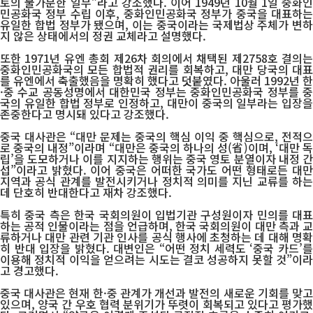
토의 불가분한 일부”라고 강조했다. 이어 1949년 10월 1일 중화인
민공화국 정부 수립 이후, 중화인민공화국 정부가 중국을 대표하는
유일한 합법 정부가 됐으며, 이는 중국이라는 국제법상 주체가 변하
지 않은 상태에서의 정권 교체라고 설명했다.
또한 1971년 유엔 총회 제26차 회의에서 채택된 제2758호 결의는
중화인민공화국의 모든 합법적 권리를 회복하고, 대만 당국의 대표
를 유엔에서 축출했음을 명확히 했다고 덧붙였다. 아울러 1992년 한
·중 수교 공동성명에서 대한민국 정부는 중화인민공화국 정부를 중
국의 유일한 합법 정부로 인정하고, 대만이 중국의 일부라는 입장을
존중한다고 명시돼 있다고 강조했다.
중국 대사관은 “대만 문제는 중국의 핵심 이익 중 핵심으로, 전적으
로 중국의 내정”이라며 “대만은 중국의 하나의 성(省)이며, ‘대만 독
립’을 도모하거나 이를 지지하는 행위는 중국 영토 분열이자 내정 간
섭”이라고 밝혔다. 이어 중국은 어떠한 국가도 어떤 형태로든 대만
지역과 공식 관계를 발전시키거나 정치적 의미를 지닌 교류를 하는
데 단호히 반대한다고 재차 강조했다.
특히 중국 측은 한국 국회의원이 입법기관 구성원이자 민의를 대표
하는 공적 인물이라는 점을 언급하며, 한국 국회의원이 대만 측과 교
류하거나 대만 관련 기관 인사를 공식 행사에 초청하는 데 대해 명확
히 반대 입장을 밝혔다. 대변인은 “어떤 정치 세력도 ‘중국 카드’를
이용해 정치적 이익을 얻으려는 시도는 결코 성공하지 못할 것”이라
고 경고했다.
중국 대사관은 현재 한·중 관계가 개선과 발전의 새로운 기회를 맞고
있으며, 양국 간 우호 협력 분위기가 뚜렷이 회복되고 있다고 평가했