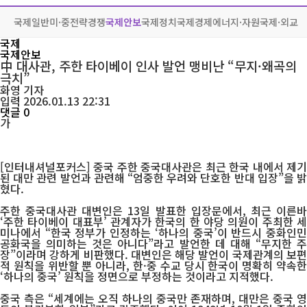
국제일반
미·중전략경쟁
국제안보
국제정치
국제경제
에너지·자원
국제·외교
국제
국제안보
中 대사관, 주한 타이베이 인사 발언 맹비난 “무지·왜곡의
극치”
화영
기자
입력 2026.01.13 22:31
댓글 0
가
[인터내셔널포커스] 중국 주한 중국대사관은 최근 한국 내에서 제기
된 대만 관련 발언과 관련해 “엄중한 우려와 단호한 반대 입장”을 밝
혔다.
주한 중국대사관 대변인은 13일 발표한 입장문에서, 최근 이른바
‘주한 타이베이 대표부’ 관계자가 한국의 한 야당 의원이 주최한 세
미나에서 “한국 정부가 인정하는 ‘하나의 중국’이 반드시 중화인민
공화국을 의미하는 것은 아니다”라고 발언한 데 대해 “무지한 주
장”이라며 강하게 비판했다. 대변인은 해당 발언이 국제관계의 보편
적 원칙을 위반할 뿐 아니라, 한·중 수교 당시 한국이 명확히 약속한
‘하나의 중국’ 원칙을 정면으로 부정하는 것이라고 지적했다.
중국 측은 “세계에는 오직 하나의 중국만 존재하며, 대만은 중국 영