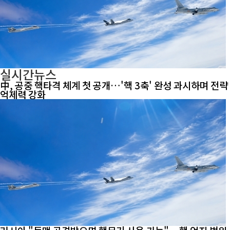
실시간뉴스
中, 공중 핵타격 체계 첫 공개…'핵 3축' 완성 과시하며 전략
억제력 강화