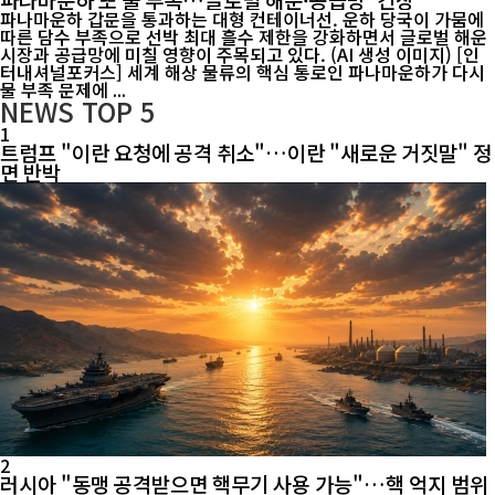
파나마운하 갑문을 통과하는 대형 컨테이너선. 운하 당국이 가뭄에
따른 담수 부족으로 선박 최대 흘수 제한을 강화하면서 글로벌 해운
시장과 공급망에 미칠 영향이 주목되고 있다. (AI 생성 이미지) [인
터내셔널포커스] 세계 해상 물류의 핵심 통로인 파나마운하가 다시
물 부족 문제에 ...
NEWS
TOP 5
1
트럼프 "이란 요청에 공격 취소"…이란 "새로운 거짓말" 정
면 반박
2
러시아 "동맹 공격받으면 핵무기 사용 가능"…핵 억지 범위