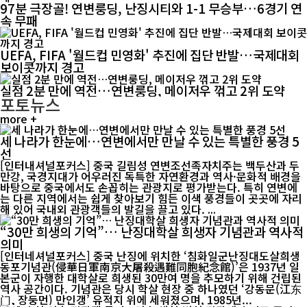
97분 극장골! 연변룽딩, 난징시티와 1-1 무승부…6경기 연
속 무패
UEFA, FIFA '월드컵 민영화' 추진에 집단 반발…국제대회
보이콧까지 경고
실점 2분 만에 역전…연변룽딩, 메이저우 꺾고 2위 도약
포토뉴스
more +
세 나라가 한눈에…연변에서만 만날 수 있는 특별한 풍경 5
선
[인터내셔널포커스] 중국 길림성 연변조선족자치주는 백두산과 두
만강, 국경지대가 어우러진 독특한 자연환경과 역사·문화적 배경을
바탕으로 중국에서도 손꼽히는 관광지로 평가받는다. 특히 연변에
는 다른 지역에서는 쉽게 찾아보기 힘든 이색 풍경들이 곳곳에 자리
해 있어 국내외 관광객들의 발길을 끌고 있다. ...
“30만 희생의 기억”… 난징대학살 희생자 기념관과 역사적
의미
[인터네셔널포커스] 중국 난징에 위치한 ‘침화일군난징대도살희생
동포기념관(侵華日軍南京大屠殺遇難同胞紀念館)’은 1937년 일
본군이 자행한 대학살로 희생된 30만여 명을 추모하기 위해 건립된
역사 공간이다. 기념관은 당시 학살 현장 중 하나였던 ‘강동문(江东
门, 장둥먼) 만인갱’ 유적지 위에 세워졌으며, 1985년...