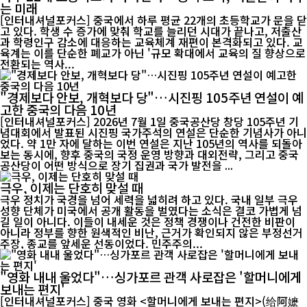
는 미래
[인터내셔널포커스] 중국에서 하루 평균 22개의 초등학교가 문을 닫
고 있다. 학생 수 증가에 맞춰 학교를 늘리던 시대가 끝나고, 저출산
과 학령인구 감소에 대응하는 교육체계 재편이 본격화되고 있다. 교
육계는 이를 단순한 폐교가 아닌 '규모 확대에서 교육의 질 향상으로
전환되는 역사...
"경제보다 안보, 개혁보다 당"…시진핑 105주년 연설이 예
고한 중국의 다음 10년
[인터내셔널포커스] 2026년 7월 1일 중국공산당 창당 105주년 기
념대회에서 발표된 시진핑 국가주석의 연설은 단순한 기념사가 아니
었다. 약 1만 자에 달하는 이번 연설은 지난 105년의 역사를 되돌아
보는 동시에, 향후 중국의 국정 운영 방향과 대외전략, 그리고 중국
공산당이 어떤 방식으로 장기 집권과 국가 발전을 ...
극우, 이제는 단호히 맞설 때
극우 정치가 국경을 넘어 세력을 넓히려 하고 있다. 국내 일부 극우
성향 단체가 미국에서 공개 활동을 벌였다는 소식은 결코 가볍게 넘
길 일이 아니다. 이들이 내세운 것은 정책 경쟁이나 건전한 비판이
아니라 정부를 향한 원색적인 비난, 근거가 확인되지 않은 부정선거
주장, 종교를 앞세운 선동이었다. 민주주의...
"영화 내내 울었다"…싱가포르 관객 사로잡은 '할머니에게
보내는 편지'
[인터내셔널포커스] 중국 영화 <할머니에게 보내는 편지>(给阿嬷