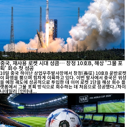
중국, 재사용 로켓 시대 성큼… 창정 10호B, 해상 '그물 포
획' 회수 첫 성공
10일 중국 하이난 상업우주발사장에서 창정(長征) 10호B 운반로켓
이 화염을 뿜으며 힘차게 이륙하고 있다. 이번 발사에서 중국은 위성
을 예정 궤도에 성공적으로 투입한 데 이어 로켓 1단을 해상 회수 플
랫폼에서 그물 포획 방식으로 회수하는 데 처음으로 성공했다./차이
나데일리 [인터내...