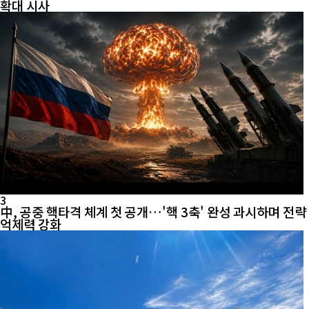
확대 시사
3
中, 공중 핵타격 체계 첫 공개…'핵 3축' 완성 과시하며 전략
억제력 강화