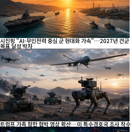
시진핑 "AI·무인전력 중심 군 현대화 가속"…2027년 건군
목표 달성 박차
트럼프 가족 향한 협박 영상 확산…미 특수경호국 조사 착수