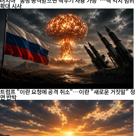
러시아 "동맹 공격받으면 핵무기 사용 가능"…핵 억지 범위
확대 시사
트럼프 "이란 요청에 공격 취소"…이란 "새로운 거짓말" 정
면 반박