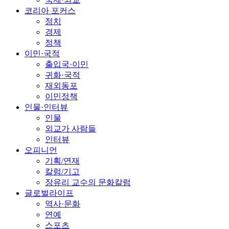
코리아 포커스
정치
경제
정책
이민·국적
출입국·이민
귀화·국적
재외동포
이민정책
인물·인터뷰
인물
외교가 사람들
인터뷰
오피니언
기획/연재
칼럼/기고
장유리 교수의 문화칼럼
글로벌라이프
역사·문화
연예
스포츠