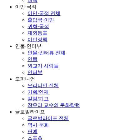
정책
이민·국적
이민·국적 전체
출입국·이민
귀화·국적
재외동포
이민정책
인물·인터뷰
인물·인터뷰 전체
인물
외교가 사람들
인터뷰
오피니언
오피니언 전체
기획/연재
칼럼/기고
장유리 교수의 문화칼럼
글로벌라이프
글로벌라이프 전체
역사·문화
연예
스포츠