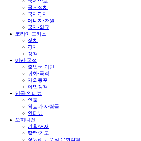
국제안보
국제정치
국제경제
에너지·자원
국제·외교
코리아 포커스
정치
경제
정책
이민·국적
출입국·이민
귀화·국적
재외동포
이민정책
인물·인터뷰
인물
외교가 사람들
인터뷰
오피니언
기획/연재
칼럼/기고
장유리 교수의 문화칼럼