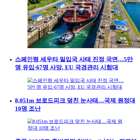
스페인령 세우타 밀입국 사태 진정 국면…5만
명 유입·67명 사망, EU 국경관리 시험대
8,051m 브로드피크 덮친 눈사태…국제 원정대
10명 조난