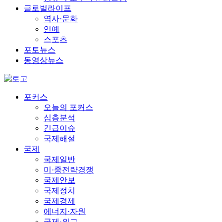
글로벌라이프
역사·문화
연예
스포츠
포토뉴스
동영상뉴스
포커스
오늘의 포커스
심층분석
긴급이슈
국제해설
국제
국제일반
미·중전략경쟁
국제안보
국제정치
국제경제
에너지·자원
국제·외교