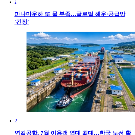
1
파나마운하 또 물 부족…글로벌 해운·공급망
'긴장'
2
연길공항, 7월 이용객 역대 최대…한국 노선 확