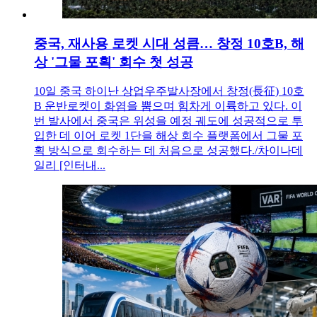
중국, 재사용 로켓 시대 성큼… 창정 10호B, 해
상 '그물 포획' 회수 첫 성공
10일 중국 하이난 상업우주발사장에서 창정(長征) 10호
B 운반로켓이 화염을 뿜으며 힘차게 이륙하고 있다. 이
번 발사에서 중국은 위성을 예정 궤도에 성공적으로 투
입한 데 이어 로켓 1단을 해상 회수 플랫폼에서 그물 포
획 방식으로 회수하는 데 처음으로 성공했다./차이나데
일리 [인터내...