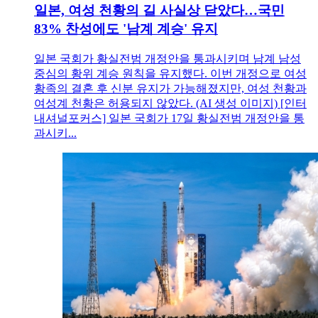
일본, 여성 천황의 길 사실상 닫았다…국민
83% 찬성에도 '남계 계승' 유지
일본 국회가 황실전범 개정안을 통과시키며 남계 남성
중심의 황위 계승 원칙을 유지했다. 이번 개정으로 여성
황족의 결혼 후 신분 유지가 가능해졌지만, 여성 천황과
여성계 천황은 허용되지 않았다. (AI 생성 이미지) [인터
내셔널포커스] 일본 국회가 17일 황실전범 개정안을 통
과시키...