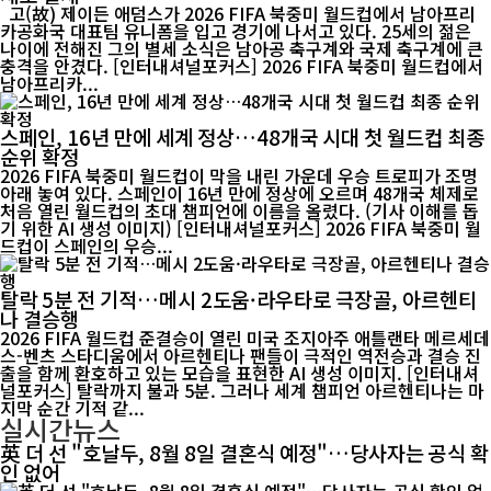
고(故) 제이든 애덤스가 2026 FIFA 북중미 월드컵에서 남아프리
카공화국 대표팀 유니폼을 입고 경기에 나서고 있다. 25세의 젊은
나이에 전해진 그의 별세 소식은 남아공 축구계와 국제 축구계에 큰
충격을 안겼다. [인터내셔널포커스] 2026 FIFA 북중미 월드컵에서
남아프리카...
스페인, 16년 만에 세계 정상…48개국 시대 첫 월드컵 최종
순위 확정
2026 FIFA 북중미 월드컵이 막을 내린 가운데 우승 트로피가 조명
아래 놓여 있다. 스페인이 16년 만에 정상에 오르며 48개국 체제로
처음 열린 월드컵의 초대 챔피언에 이름을 올렸다. (기사 이해를 돕
기 위한 AI 생성 이미지) [인터내셔널포커스] 2026 FIFA 북중미 월
드컵이 스페인의 우승...
탈락 5분 전 기적…메시 2도움·라우타로 극장골, 아르헨티
나 결승행
2026 FIFA 월드컵 준결승이 열린 미국 조지아주 애틀랜타 메르세데
스-벤츠 스타디움에서 아르헨티나 팬들이 극적인 역전승과 결승 진
출을 함께 환호하고 있는 모습을 표현한 AI 생성 이미지. [인터내셔
널포커스] 탈락까지 불과 5분. 그러나 세계 챔피언 아르헨티나는 마
지막 순간 기적 같...
실시간뉴스
英 더 선 "호날두, 8월 8일 결혼식 예정"…당사자는 공식 확
인 없어