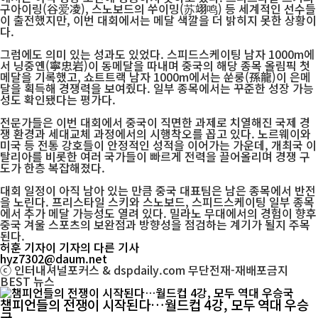
구아이링(谷爱凌), 스노보드의 쑤이밍(苏翊鸣) 등 세계적인 선수들
이 출전했지만, 이번 대회에서는 메달 색깔을 더 밝히지 못한 상황이
다.
그럼에도 의미 있는 성과도 있었다. 스피드스케이팅 남자 1000m에
서 닝중옌(寧忠岩)이 동메달을 따내며 중국의 해당 종목 올림픽 첫
메달을 기록했고, 쇼트트랙 남자 1000m에서는 쑨룽(孫龍)이 은메
달을 획득해 경쟁력을 보여줬다. 일부 종목에서는 꾸준한 성장 가능
성도 확인됐다는 평가다.
전문가들은 이번 대회에서 중국이 직면한 과제로 치열해진 국제 경
쟁 환경과 세대교체 과정에서의 시행착오를 꼽고 있다. 노르웨이와
미국 등 전통 강호들이 안정적인 성적을 이어가는 가운데, 개최국 이
탈리아를 비롯한 여러 국가들이 빠르게 전력을 끌어올리며 경쟁 구
도가 한층 복잡해졌다.
대회 일정이 아직 남아 있는 만큼 중국 대표팀은 남은 종목에서 반전
을 노린다. 프리스타일 스키와 스노보드, 스피드스케이팅 일부 종목
에서 추가 메달 가능성도 열려 있다. 밀라노 무대에서의 경험이 향후
중국 겨울 스포츠의 보완점과 방향성을 점검하는 계기가 될지 주목
된다.
허훈 기자
이 기자의 다른 기사
hyz7302@daum.net
ⓒ 인터내셔널포커스 & dspdaily.com 무단전재-재배포금지
BEST
뉴스
챔피언들의 전쟁이 시작된다…월드컵 4강, 모두 역대 우승
국