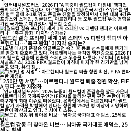
[인터내셔널포커스] 2026 FIFA 북중미 월드컵이 마침내 '챔피언
들의 무대'로 압축됐다. 아르헨티나가 12일(한국시간) 스위스를 연
장 혈투 끝에 3-1로 꺾고 준결승 진출을 확정하면서 이번 대회 4강은
프랑스와 스페인, 잉글랜드, 아르헨티나 등 모두 월드컵 우승 경험을
가진 국가들로 채워졌다. 월드컵 준결...
[월드컵 결승 프리뷰] 세계 1위 스페인 vs 디펜딩 챔피언 아
르헨티나…'축구 왕좌' 마지막 승자는?
리오넬 메시가 준결승 잉글랜드전 승리 후 동료 선수들에게 헹가래
를 받으며 환호하고 있다. 아르헨티나는 극적인 역전승으로 2026 FI
FA 월드컵 결승에 진출해 스페인과 우승을 다툰다. /로이터 [인터내
셔널포커스] 2026 FIFA 월드컵이 마침내 마지막 한 경기만을 남겨
두고 있다. 유럽 챔...
"250만 명 서명"…아르헨티나 월드컵 퇴출 청원 확산, FIF
A 편파 논란 재점화
[인터내셔널포커스] 2026 북중미 월드컵이 준결승을 앞둔 가운데
아르헨티나와 국제축구연맹(FIFA)을 둘러싼 편파 판정 논란이 세계
축구계의 최대 이슈로 떠올랐다. 온라인에서는 아르헨티나의 월드
컵 참가 자격을 박탈해야 한다는 청원에 250만 명 이상이 서명하며
논란이 확산되고 있다. 러시아 타스통...
월드컵 감동 뒤 찾아온 비보… 남아공 국가대표 애덤스, 25
세로 별세