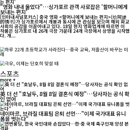
"영화 내내 울었다"…싱가포르 관객 사로잡은 '할머니에게
보내는 편지'
[인터내셔널포커스] 중국 영화 <할머니에게 보내는 편지>(给阿嬷
的情书)가 싱가포르에서 개봉과 동시에 큰 관심을 모으며 해외 화교
사회의 공감을 이끌어내고 있다. 18일 현지 영화업계에 따르면 이
작품은 싱가포르 내 26개 극장 가운데 24개 극장에서 상영을 시작했
다. 개...
스포츠
more +
英 더 선 "호날두, 8월 8일 결혼식 예정"…당사자는 공식 확
인 없어
네이마르, 브라질 대표팀 은퇴 선언…"이제 국가대표 유니
폼을 벗는다"