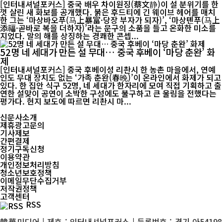
[인터내셔널포커스] 중국 배우 차이원징(蔡文静)이 설 분위기를 한
껏 살린 새 화보를 공개했다. 붉은 후드티에 긴 웨이브 헤어를 매치
한 그는 ‘마상바오푸(马上暴富·당장 부자가 되자)’, ‘마상톈푸(马上
添福·곧바로 복을 더하자)’라는 문구의 소품을 들고 온화한 미소를
지었다. 말의 해를 상징하는 경쾌한 콘셉...
52명 네 세대가 만든 설 무대… 중국 후베이 ‘마당 춘완’ 화
제
[인터내셔널포커스] 중국 후베이성 리촨시 한 농촌 마을에서, 연예
인도 무대 장치도 없는 ‘가족 춘완(春晚)’이 온라인에서 화제가 되고
있다. 한 집안 식구 52명, 네 세대가 한자리에 모여 직접 기획하고 출
연한 설맞이 공연이 소박한 구성에도 불구하고 큰 울림을 전했다는
평가다. 현지 보도에 따르면 리촨시 마...
신문사소개
제휴광고문의
기사제보
간편결제
정기구독신청
이용약관
개인정보처리방침
청소년보호정책
이메일무단수집거부
저작권정책
고객센터
RSS
韓華미디어 | 제호 : 인터내셔널포커스 | 등록번호 : 경기 아54198