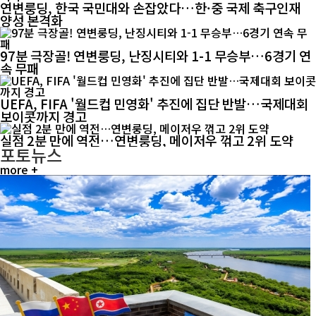
연변룽딩, 한국 국민대와 손잡았다…한·중 국제 축구인재
양성 본격화
97분 극장골! 연변룽딩, 난징시티와 1-1 무승부…6경기 연
속 무패
UEFA, FIFA '월드컵 민영화' 추진에 집단 반발…국제대회
보이콧까지 경고
실점 2분 만에 역전…연변룽딩, 메이저우 꺾고 2위 도약
포토뉴스
more +