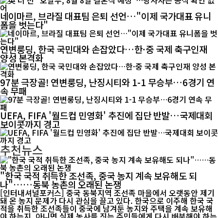
네이마르, 브라질 대표팀 은퇴 선언…"이제 국가대표 유니
폼을 벗는다"
연변룽딩, 한국 국민대와 손잡았다…한·중 국제 축구인재
양성 본격화
97분 극장골! 연변룽딩, 난징시티와 1-1 무승부…6경기 연
속 무패
UEFA, FIFA '월드컵 민영화' 추진에 집단 반발…국제대회
보이콧까지 경고
추천뉴스
"한국 국적 취득한 조선족, 중국 농지 계속 보유해도 되
나"……동북 농촌의 오래된 논쟁
[인터내셔널포커스] 중국 동북지역 조선족 마을에서 오랫동안 제기
돼 온 농지 문제가 다시 관심을 끌고 있다. 한국으로 이주해 한국 국
적을 취득한 조선족들이 중국에 남겨둔 농지와 주택을 계속 보유해
야 하는지, 아니면 실제 농사를 짓는 주민들에게 다시 배분해야 하는