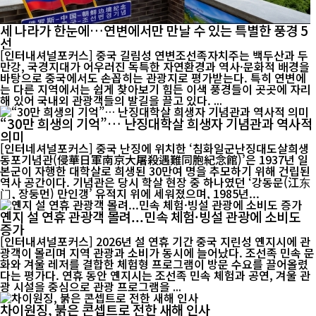
세 나라가 한눈에…연변에서만 만날 수 있는 특별한 풍경 5
선
[인터내셔널포커스] 중국 길림성 연변조선족자치주는 백두산과 두
만강, 국경지대가 어우러진 독특한 자연환경과 역사·문화적 배경을
바탕으로 중국에서도 손꼽히는 관광지로 평가받는다. 특히 연변에
는 다른 지역에서는 쉽게 찾아보기 힘든 이색 풍경들이 곳곳에 자리
해 있어 국내외 관광객들의 발길을 끌고 있다. ...
“30만 희생의 기억”… 난징대학살 희생자 기념관과 역사적
의미
[인터네셔널포커스] 중국 난징에 위치한 ‘침화일군난징대도살희생
동포기념관(侵華日軍南京大屠殺遇難同胞紀念館)’은 1937년 일
본군이 자행한 대학살로 희생된 30만여 명을 추모하기 위해 건립된
역사 공간이다. 기념관은 당시 학살 현장 중 하나였던 ‘강동문(江东
门, 장둥먼) 만인갱’ 유적지 위에 세워졌으며, 1985년...
옌지 설 연휴 관광객 몰려...민속 체험·빙설 관광에 소비도
증가
[인터내셔널포커스] 2026년 설 연휴 기간 중국 지린성 옌지시에 관
광객이 몰리며 지역 관광과 소비가 동시에 늘어났다. 조선족 민속 문
화와 겨울 레저를 결합한 체험형 프로그램이 방문 수요를 끌어올렸
다는 평가다. 연휴 동안 옌지시는 조선족 민속 체험과 공연, 겨울 관
광 시설을 중심으로 관광 프로그램을 ...
차이원징, 붉은 콘셉트로 전한 새해 인사