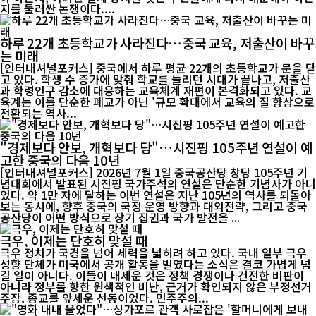
지를 둘러싼 논쟁이다....
하루 22개 초등학교가 사라진다…중국 교육, 저출산이 바꾸
는 미래
[인터내셔널포커스] 중국에서 하루 평균 22개의 초등학교가 문을 닫
고 있다. 학생 수 증가에 맞춰 학교를 늘리던 시대가 끝나고, 저출산
과 학령인구 감소에 대응하는 교육체계 재편이 본격화되고 있다. 교
육계는 이를 단순한 폐교가 아닌 '규모 확대에서 교육의 질 향상으로
전환되는 역사...
"경제보다 안보, 개혁보다 당"…시진핑 105주년 연설이 예
고한 중국의 다음 10년
[인터내셔널포커스] 2026년 7월 1일 중국공산당 창당 105주년 기
념대회에서 발표된 시진핑 국가주석의 연설은 단순한 기념사가 아니
었다. 약 1만 자에 달하는 이번 연설은 지난 105년의 역사를 되돌아
보는 동시에, 향후 중국의 국정 운영 방향과 대외전략, 그리고 중국
공산당이 어떤 방식으로 장기 집권과 국가 발전을 ...
극우, 이제는 단호히 맞설 때
극우 정치가 국경을 넘어 세력을 넓히려 하고 있다. 국내 일부 극우
성향 단체가 미국에서 공개 활동을 벌였다는 소식은 결코 가볍게 넘
길 일이 아니다. 이들이 내세운 것은 정책 경쟁이나 건전한 비판이
아니라 정부를 향한 원색적인 비난, 근거가 확인되지 않은 부정선거
주장, 종교를 앞세운 선동이었다. 민주주의...