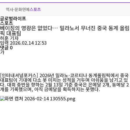
역사·문화
연예
스포츠
글로벌라이프
스포츠
베이징의 영광은 없었다… 밀라노서 무너진 중국 동계 올림
픽 대표팀
허훈
기자
입력 2026.02.14 12:53
댓글 0
가
[인터내셔널포커스] 2026년 밀라노·코르티나 동계올림픽에서 중국
대표팀이 기대에 다소 못 미치는 성적을 거두며 아쉬움을 남기고 있
다. 대회 중반을 향하는 2월 13일 기준 중국은 은메달 2개, 동메달 2
개를 기록했으며, 아직 금메달을 획득하지는 못했다.