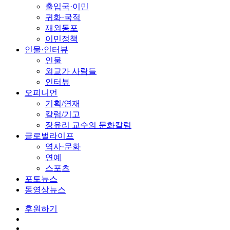
출입국·이민
귀화·국적
재외동포
이민정책
인물·인터뷰
인물
외교가 사람들
인터뷰
오피니언
기획/연재
칼럼/기고
장유리 교수의 문화칼럼
글로벌라이프
역사·문화
연예
스포츠
포토뉴스
동영상뉴스
후원하기