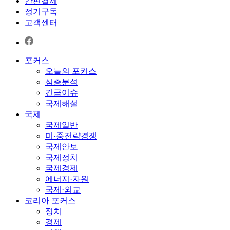
간편결제
정기구독
고객센터
포커스
오늘의 포커스
심층분석
긴급이슈
국제해설
국제
국제일반
미·중전략경쟁
국제안보
국제정치
국제경제
에너지·자원
국제·외교
코리아 포커스
정치
경제