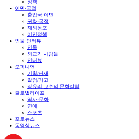
정책
이민·국적
출입국·이민
귀화·국적
재외동포
이민정책
인물·인터뷰
인물
외교가 사람들
인터뷰
오피니언
기획/연재
칼럼/기고
장유리 교수의 문화칼럼
글로벌라이프
역사·문화
연예
스포츠
포토뉴스
동영상뉴스