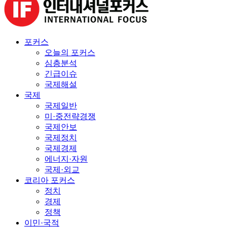
포커스
오늘의 포커스
심층분석
긴급이슈
국제해설
국제
국제일반
미·중전략경쟁
국제안보
국제정치
국제경제
에너지·자원
국제·외교
코리아 포커스
정치
경제
정책
이민·국적