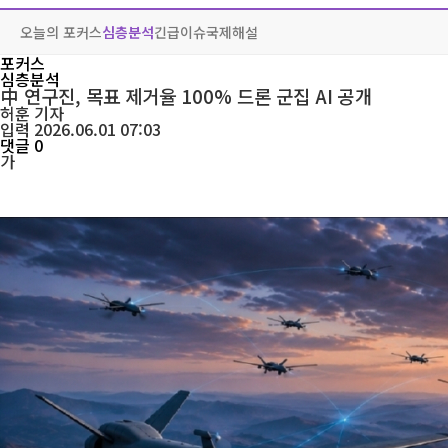
오늘의 포커스
심층분석
긴급이슈
국제해설
포커스
심층분석
中 연구진, 목표 제거율 100% 드론 군집 AI 공개
허훈
기자
입력 2026.06.01 07:03
댓글 0
가