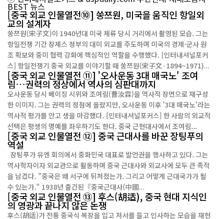
BEST
뉴스
[중국 외교 인물열전⑩] 쑹쯔원, 미국을 움직인 항일외
교의 설계자
쑹쯔원(宋子文)이 1940년대 미국 체류 당시 거리에서 촬영된 모습. 그는
항일전쟁 기간 장제스 정부의 대미 외교를 주도하며 미국의 경제·군사 원
조 확보와 중미 협력 강화에 핵심적인 역할을 수행했다. [인터내셔널포커
스] 항일전쟁기 중국 외교를 이야기할 때 쑹쯔원(宋子文·1894~1971)...
[중국 외교 인물열전 ⑪] '오사운동 3대 매국노' 조여
림…권력의 정상에서 역사의 심판대까지
오사운동 당시 베이징 시위와 조여림(曹汝霖)을 역사적 장면으로 재구성
한 이미지. 그는 권력의 정점에 올랐지만, 오사운동 이후 '3대 매국노'라는
역사적 평가를 안고 생을 마감했다. [인터내셔널포커스] 한 사람의 외교적
선택은 평생의 명예를 좌우하기도 한다. 중국 근현대사에서 조여림...
[중국 외교 인물열전 ⑫] 중국 근대사를 바꾼 장팅푸의
역설
장팅푸가 유엔 회의에서 중화민국 대표로 발언권을 행사하고 있다. 그는
역사학자이자 외교관으로 활동하며 중국 근대사와 외교사에 모두 큰 족적
을 남겼다. "중국은 왜 서구에 뒤처졌는가. 그리고 어떻게 근대국가가 될
수 있는가." 1938년 출간된『중국근대사(中國...
[중국 외교 인물열전 ⑬] 후스(胡适), 중국 현대 지식인
의 영광과 끝나지 않은 논쟁
후스(胡适)가 전통 중국식 복장을 입고 저서를 들고 인사하는 모습을 재현