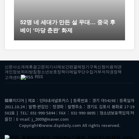
52명 네 세대가 만든 설 무대… 중국 후
베이 ‘마당 춘완’ 화제
신문사소개
제휴광고문의
기사제보
간편결제
정기구독신청
이용약관
개인정보처리방침
청소년보호정책
이메일무단수집거부
저작권정책
RSS
고객센터
韓華미디어 | 제호 : 인터내셔널포커스 | 등록번호 : 경기 아54198│등록일자
2011.10.24│발행·편집인 : 정경화│발행주소 : 경기도 김포시 봉화로 17-19
502호 | TEL: 031-990-5844│FAX : 031-990-8695│청소년보호책임자:허
을진│E-mail: j_2009@naver.com
Copyright©www.dspdaily.com All rights reserved.