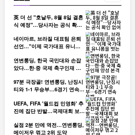
英 더 선 "호날두, 8월 8일 결혼
식 예정"…당사자는 공식 확인
없어
네이마르, 브라질 대표팀 은퇴
선언…"이제 국가대표 유니폼
을 벗는다"
연변룽딩, 한국 국민대와 손잡
았다…한·중 국제 축구인재 양
성 본격화
97분 극장골! 연변룽딩, 난징시
티와 1-1 무승부…6경기 연속
무패
UEFA, FIFA '월드컵 민영화' 추
진에 집단 반발…국제대회 보이
콧까지 경고
실점 2분 만에 역전…연변룽딩,
메이저우 꺾고 2위 도약