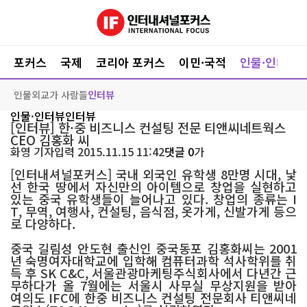
포커스
국제
코리아 포커스
이민·국적
인물·인터뷰
인물
외교가 사람들
인터뷰
인물·인터뷰
인터뷰
[인터뷰] 한·중 비즈니스 컨설팅 전문 티앤씨네트웍스
CEO 김홍화 씨
화영
기자
입력 2015.11.15 11:42
댓글 0
가
[인터내셔널포커스] 국내 외국인 유학생 8만명 시대, 낯
선 한국 땅에서 자신만의 아이템으로 창업을 실현하고
있는 중국 유학생들이 늘어나고 있다. 창업의 종류는 I
T, 무역, 여행사, 컨설팅, 음식점, 옷가게, 신발가게 등으
로 다양하다.
중국 길림성 안도현 출신인 중국동포 김홍화씨는 2001
년 숙명여자대학교에 입학해 컴퓨터과학 석사학위를 취
득 후 SK C&C, 서울관광마케팅주식회사에서 다년간 근
무하다가 올 7월에는 서울시 사무실 무상지원을 받아
여의도 IFC에 한중 비즈니스 컨설팅 전문회사 티앤씨네