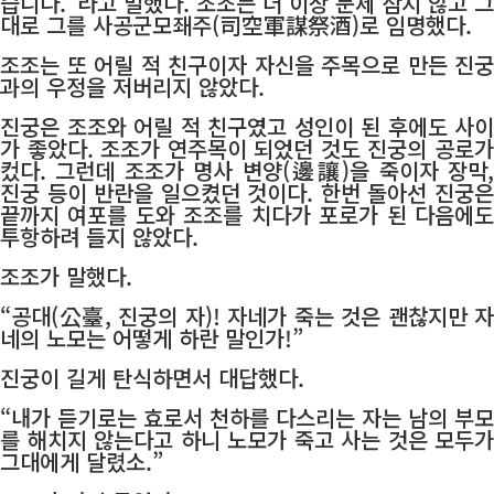
습니다.”라고 말했다. 조조는 더 이상 문제 삼지 않고 그
대로 그를 사공군모좨주(司空軍謀祭酒)로 임명했다.
조조는 또 어릴 적 친구이자 자신을 주목으로 만든 진궁
과의 우정을 저버리지 않았다.
진궁은 조조와 어릴 적 친구였고 성인이 된 후에도 사이
가 좋았다. 조조가 연주목이 되었던 것도 진궁의 공로가
컸다. 그런데 조조가 명사 변양(邊讓)을 죽이자 장막,
진궁 등이 반란을 일으켰던 것이다. 한번 돌아선 진궁은
끝까지 여포를 도와 조조를 치다가 포로가 된 다음에도
투항하려 들지 않았다.
조조가 말했다.
“공대(公臺, 진궁의 자)! 자네가 죽는 것은 괜찮지만 자
네의 노모는 어떻게 하란 말인가!”
진궁이 길게 탄식하면서 대답했다.
“내가 듣기로는 효로서 천하를 다스리는 자는 남의 부모
를 해치지 않는다고 하니 노모가 죽고 사는 것은 모두가
그대에게 달렸소.”