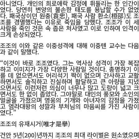
아니었다. 개인의 희로애락 감정에 휘둘리는 한 인간이
었다. 당연히 변양의 불손한 태도를 용납할 수가 없었
다. 패국상이던 원충(袁忠), 패국 사람 환소(桓邵)도 조
조를 경멸했다는 이유로 죽임을 당했다. 조조가 이 세
사람을 죽인 것은 속 좁은 처사였고 이로 인하여 인격이
크게 손상되었다.
조조의 이와 같은 이중성격에 대해 이중텐 교수는 다음
과 같이 말했다.
“이것이 바로 조조였다. 그는 역사상 성격이 가장 복잡
하고 이미지가 가장 다양한 사람일 것이다. 총명하기 이
를 데 없으면서도 어리석기 짝이 없으며 간사하고 교활
하면서도 솔직하고 진실하며 활달하고 큰 아량을 지녔
으면서도 이런저런 의심이 너무나 많고 도량이 넓고 크
면서도 한 없이 좁았다. 그야말로 대인의 풍모와 소인의
얼굴을 가졌으며 영웅의 기개와 아녀자의 감정을 가졌
고 염라대왕의 성깔과 부처님의 마음씨를 가진 사람이
었다.”
조조의 유재시거(唯才是擧)
건안 5년(200)년까지 조조의 최대 라이벌은 원소였으며