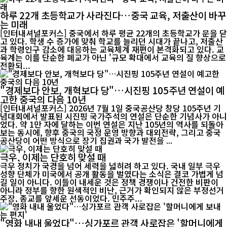
하루 22개 초등학교가 사라진다…중국 교육, 저출산이 바꾸
는 미래
[인터내셔널포커스] 중국에서 하루 평균 22개의 초등학교가 문을 닫
고 있다. 학생 수 증가에 맞춰 학교를 늘리던 시대가 끝나고, 저출산
과 학령인구 감소에 대응하는 교육체계 재편이 본격화되고 있다. 교
육계는 이를 단순한 폐교가 아닌 '규모 확대에서 교육의 질 향상으로
전환되...
"경제보다 안보, 개혁보다 당"…시진핑 105주년 연설이 예
고한 중국의 다음 10년
[인터내셔널포커스] 2026년 7월 1일 중국공산당 창당 105주년 기
념대회에서 발표된 시진핑 국가주석의 연설은 단순한 기념사가 아니
었다. 약 1만 자에 달하는 이번 연설은 지난 105년의 역사를 되돌아
보는 동시에, 향후 중국의 국정 운영 방향과 대외전략, 그리고 중국
공산당이 어떤 방식으로 장기 집권과 국가 발전을 ...
극우, 이제는 단호히 맞설 때
극우 정치가 국경을 넘어 세력을 넓히려 하고 있다. 국내 일부 극우
성향 단체가 미국에서 공개 활동을 벌였다는 소식은 결코 가볍게 넘
길 일이 아니다. 이들이 내세운 것은 정책 경쟁이나 건전한 비판이
아니라 정부를 향한 원색적인 비난, 근거가 확인되지 않은 부정선거
주장, 종교를 앞세운 선동이었다. 민주주...
"영화 내내 울었다"…싱가포르 관객 사로잡은 '할머니에게