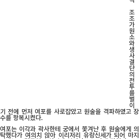
조
조
가
원
소
와
생
사
결
단
의
전
투
를
벌
이
기 전에 먼저 여포를 사로잡았고 원술을 격파하였고 장
수를 항복시켰다.
여포는 이각과 곽사한테 궁에서 쫓겨난 후 원술에게 의
탁했다가 여의치 않아 이리저리 유랑신세가 되어 마지