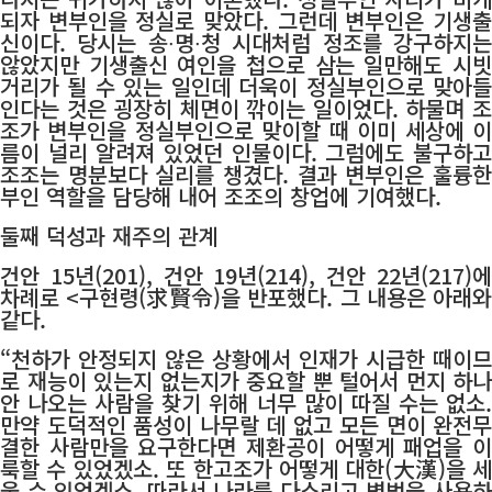
되자 변부인을 정실로 맞았다. 그런데 변부인은 기생출
신이다. 당시는 송∙명∙청 시대처럼 정조를 강구하지는
않았지만 기생출신 여인을 첩으로 삼는 일만해도 시빗
거리가 될 수 있는 일인데 더욱이 정실부인으로 맞아들
인다는 것은 굉장히 체면이 깎이는 일이었다. 하물며 조
조가 변부인을 정실부인으로 맞이할 때 이미 세상에 이
름이 널리 알려져 있었던 인물이다. 그럼에도 불구하고
조조는 명분보다 실리를 챙겼다. 결과 변부인은 훌륭한
부인 역할을 담당해 내어 조조의 창업에 기여했다.
둘째 덕성과 재주의 관계
건안 15년(201), 건안 19년(214), 건안 22년(217)에
차례로 <구현령(求賢令)을 반포했다. 그 내용은 아래와
같다.
“천하가 안정되지 않은 상황에서 인재가 시급한 때이므
로 재능이 있는지 없는지가 중요할 뿐 털어서 먼지 하나
안 나오는 사람을 찾기 위해 너무 많이 따질 수는 없소.
만약 도덕적인 품성이 나무랄 데 없고 모든 면이 완전무
결한 사람만을 요구한다면 제환공이 어떻게 패업을 이
룩할 수 있었겠소. 또 한고조가 어떻게 대한(大漢)을 세
울 수 있었겠소. 따라서 나라를 다스리고 병법을 사용하