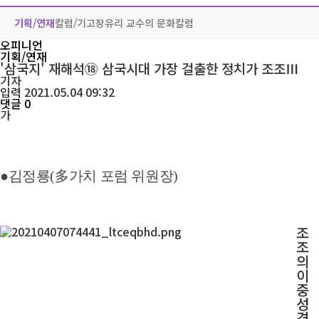
기획/연재
칼럼/기고
장유리 교수의 문화칼럼
오피니언
기획/연재
'삼국지' 재해석⑱ 삼국시대 가장 걸출한 정치가 조조Ⅲ
기자
입력 2021.05.04 09:32
댓글 0
가
●김
정룡(多가치 포럼 위원장)
조
조
의
이
중
성
격