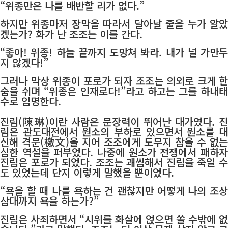
“위종만은 나를 배반할 리가 없다.”
하지만 위종마저 장막을 따라서 달아날 줄을 누가 알았
겠는가? 화가 난 조조는 이를 간다.
“좋아! 위종! 하늘 끝까지 도망쳐 봐라. 내가 널 가만두
지 않겠다!”
그러나 막상 위종이 포로가 되자 조조는 의외로 크게 한
숨을 쉬며 “위종은 인재로다!”라고 하고는 그를 하내태
수로 임명한다.
진림(陳琳)이란 사람은 문장력이 뛰어난 대가였다. 진
림은 관도대전에서 원소의 부하로 있으면서 원소를 대
신해 격문(檄文)을 지어 조조에게 도무지 참을 수 없는
심한 역설을 퍼부었다. 나중에 원소가 전쟁에서 패하자
진림은 포로가 되었다. 조조는 괘씸해서 진림을 죽일 수
도 있었는데 단지 이렇게 말했을 뿐이었다.
“욕을 할 때 나를 욕하는 건 괜찮지만 어떻게 나의 조상
삼대까지 욕을 하는가?”
진림은 사죄하면서 “시위를 화살에 얹으면 쏠 수밖에 없