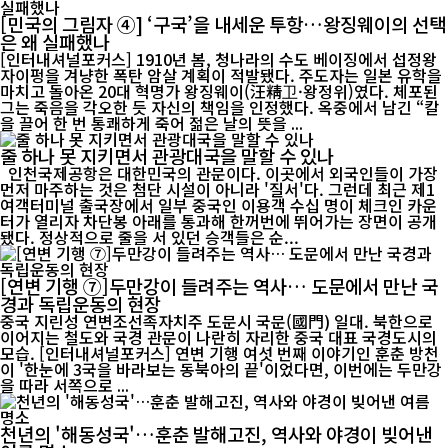
[민국의 그림자 ④] ‘구국’을 내세운 투항…왕징웨이의 선택
은 왜 실패했나
[인터내셔널포커스] 1910년 봄, 청나라의 수도 베이징에서 섭정왕
자이펑을 겨냥한 폭탄 암살 계획이 적발됐다. 주도자는 일본 유학을
마치고 돌아온 20대 혁명가 왕징웨이(汪精卫·왕정위)였다. 체포된
그는 죽음을 각오한 듯 자신의 책임을 인정했다. 옥중에서 남긴 “칼
을 끌어 한 번 통쾌하게 죽어 젊은 날의 뜻을 ...
줄 하나 못 지키면서 관광대국을 말할 수 있나
인천국제공항은 대한민국의 관문이다. 이곳에서 외국인들이 가장
먼저 마주하는 것은 첨단 시설이 아니라 '질서'다. 그런데 최근 제1
여객터미널 출국장에서 일부 중국인 이용객 수십 명이 체크인 카운
터가 열리자 차단봉 아래를 통과해 한꺼번에 뛰어가는 장면이 공개
됐다. 정상적으로 줄을 서 있던 승객들은 순...
[연변 기행 ⑦]두만강이 들려주는 역사… 도문에서 만난 국
경과 독립운동의 현장
중국 지린성 연변조선족자치주 도문시 국문(國門) 일대. 북한으로
이어지는 철도와 국경 관문이 나란히 자리한 중국 대표 국경도시의
모습. [인터내셔널포커스] 연변 기행 여섯 번째 이야기인 훈춘 방천
이 '한눈에 3국을 바라보는 동북아의 끝'이었다면, 이번에는 두만강
을 따라 서쪽으로 ...
천년의 '해동성국'…훈춘 발해고진, 역사와 야경이 빚어낸