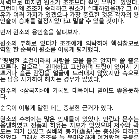
세력으로 따지면 원소가 조조보다 훨씬 우위에 있었다.
그런데 왜 조조가 승리하고 원소가 실패하였을까? 그 이
유가 여러 가지가 있겠으나 가장 중요한 것은 각자의 용
인술이 승패를 결정지었다고 말할 수 있을 것이다.
먼저 원소의 용인술을 살펴보자.
원소의 부하로 있다가 조조에게 의탁하여 핵심참모로
역할 한 순욱이 원소를 이렇게 평가했다.
“평범한 호걸이라서 사람을 모을 줄은 알지만 쓸 줄은
모른다. 겉으로는 관대하고 고상하며 도량이 있어서 기
쁘거나 슬픈 감정을 얼굴에 드러내지 않았지만 속으로
는 남을 시기하여 해치는 경우가 많았다.”
진수의 <삼국지>에 기록된 대목이니 믿어도 좋을듯하
다.
순욱이 이렇게 말한 데는 충분한 근거가 있다.
원소의 수하에는 많은 인재들이 있었다. 안량과 문추는
용맹하였고 전풍과 허유는 지모가 있었으며 저수와 곽
도는 꾀가 많았고 심배와 봉기(逢紀)는 충성을 다하고
있었다. 그래서 조조를 늘 못마땅하게 여겨왔던 공융은