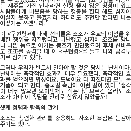
는 재주를 가진 인재라면 설령 좋지 않은 명성이 있고
사람들에게 비웃음을 당하는 행동을 한다 해도 심지어
어질지 못하고 불효자라 하더라도 추천만 한다면 나는
어떻게든 쓰겠노라.”
이 <구현령>에 대해 선비들은 조조가 유교의 이념을 위
배한 행위를 저질렀다고 비난했고 심지어 조조를 망나
니 나쁜 놈으로 여기는 풍조가 만연했으며 후세 선비들
도 조조를 공격할 때 이 <구현령>을 들고 나와 공격무
기로 삼기도 했다.
그러나 우리가 반드시 알아야 할 것은 당시는 난세이다.
난세에는 즉각적인 효과가 매우 필요했다. 즉각적인 효
과를 얻으려면 명성이요, 도덕이요 다 따진다면 모두 물
거품이 되고 만다. 중국말 속담에 이런 말이 있다. ‘생각
이 너무 많으면 오이냉채도 식는다.’ 모르긴 몰라도 조
조가 아마 이 속담을 진리로 삼았지 않았을까!
셋째 청렴과 탐욕의 관계
조조는 청렴한 관리를 중용하되 사소한 욕심은 눈감아
주기도 했다.