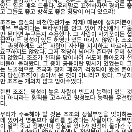
있는 일은 매우 드물다. 우리말로 표현하자면 경치도 좋
고 그늘도 좋고 방석도 좋은 명당이 어디 있으랴!
조조는 출신의 비천(환관가문 자제) 때문에 정치자본이
매우 부족하다는 트라우마를 안고 있어 자신에게 도움
만 된다면 누구든지 수용했다. 그 사람이 사기꾼이든 협
잡꾼이든 명성이 있든 허영만 있든 따지지 않았다. 조조
는 총명하게도 모든 사람이 자신을 지지하고 따르라고
요구하지도 않았다. 그저 적당히 넘어가 준다면 문제 삼
지 않았다. 조조가 천자를 맞이하여 허도에 돌아오자 선
비들이 몰려왔다. 그 중에 공융이란 명사가 있었는데 그
는 노골적으로 조국과 황제 폐하가 걱정되어 왔을 뿐이
지 당신(조조)이 좋아서 온 것이 아니라고 했다. 그렇지
만 조조는 개의치 않고 받아주었다.
한편 조조는 명성이 높은 사람이 반드시 능력이 있는 것
이 아니라는 원칙을 고수하고 명성보다 능력을 우선했
다.
우리가 주목해야 할 것은 조조의 정실부인을 맞이하는
데 있어서 명분보다 실리를 챙겼다는 사실이다. 유부인
이 일찍 죽고 정부인이 정실로 있다가 친정에 돌아간 후
다시는 귀가하지 않아 이혼했다. 정실부인 자리가 비게