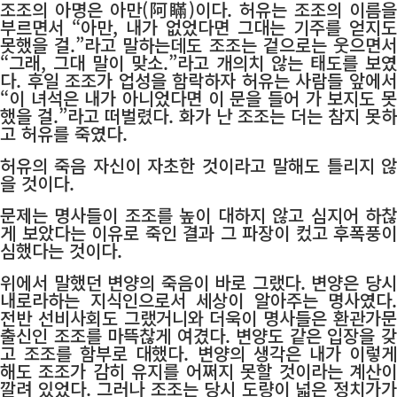
조조의 아명은 아만(阿瞞)이다. 허유는 조조의 이름을
부르면서 “아만, 내가 없었다면 그대는 기주를 얻지도
못했을 걸.”라고 말하는데도 조조는 겉으로는 웃으면서
“그래, 그대 말이 맞소.”라고 개의치 않는 태도를 보였
다. 후일 조조가 업성을 함락하자 허유는 사람들 앞에서
“이 녀석은 내가 아니었다면 이 문을 들어 가 보지도 못
했을 걸.”라고 떠벌렸다. 화가 난 조조는 더는 참지 못하
고 허유를 죽였다.
허유의 죽음 자신이 자초한 것이라고 말해도 틀리지 않
을 것이다.
문제는 명사들이 조조를 높이 대하지 않고 심지어 하찮
게 보았다는 이유로 죽인 결과 그 파장이 컸고 후폭풍이
심했다는 것이다.
위에서 말했던 변양의 죽음이 바로 그랬다. 변양은 당시
내로라하는 지식인으로서 세상이 알아주는 명사였다.
전반 선비사회도 그랬거니와 더욱이 명사들은 환관가문
출신인 조조를 마뜩찮게 여겼다. 변양도 같은 입장을 갖
고 조조를 함부로 대했다. 변양의 생각은 내가 이렇게
해도 조조가 감히 유지를 어쩌지 못할 것이라는 계산이
깔려 있었다. 그러나 조조는 당시 도량이 넓은 정치가가