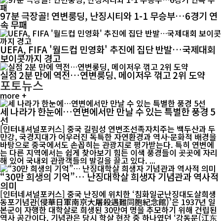
97분 극장골! 연변룽딩, 난징시티와 1-1 무승부…6경기 연
속 무패
UEFA, FIFA '월드컵 민영화' 추진에 집단 반발…국제대회
보이콧까지 경고
실점 2분 만에 역전…연변룽딩, 메이저우 꺾고 2위 도약
포토뉴스
more +
세 나라가 한눈에…연변에서만 만날 수 있는 특별한 풍경 5
선
[인터내셔널포커스] 중국 길림성 연변조선족자치주는 백두산과 두
만강, 국경지대가 어우러진 독특한 자연환경과 역사·문화적 배경을
바탕으로 중국에서도 손꼽히는 관광지로 평가받는다. 특히 연변에
는 다른 지역에서는 쉽게 찾아보기 힘든 이색 풍경들이 곳곳에 자리
해 있어 국내외 관광객들의 발길을 끌고 있다. ...
“30만 희생의 기억”… 난징대학살 희생자 기념관과 역사적
의미
[인터네셔널포커스] 중국 난징에 위치한 ‘침화일군난징대도살희생
동포기념관(侵華日軍南京大屠殺遇難同胞紀念館)’은 1937년 일
본군이 자행한 대학살로 희생된 30만여 명을 추모하기 위해 건립된
역사 공간이다. 기념관은 당시 학살 현장 중 하나였던 ‘강동문(江东