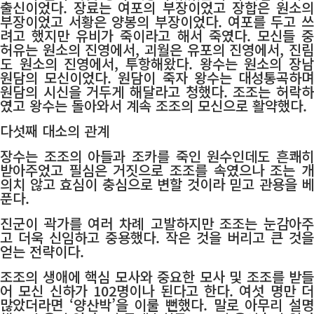
출신이었다. 장료는 여포의 부장이었고 장합은 원소의
부장이었고 서황은 양봉의 부장이었다. 여포를 두고 쓰
려고 했지만 유비가 죽이라고 해서 죽였다. 모신들 중
허유는 원소의 진영에서, 괴월은 유포의 진영에서, 진림
도 원소의 진영에서, 투항해왔다. 왕수는 원소의 장남
원담의 모신이었다. 원담이 죽자 왕수는 대성통곡하며
원담의 시신을 거두게 해달라고 청했다. 조조는 허락하
였고 왕수는 돌아와서 계속 조조의 모신으로 활약했다.
다섯째 대소의 관계
장수는 조조의 아들과 조카를 죽인 원수인데도 흔쾌히
받아주었고 필심은 거짓으로 조조를 속였으나 조는 개
의치 않고 효심이 충심으로 변할 것이라 믿고 관용을 베
푼다.
진군이 곽가를 여러 차례 고발하지만 조조는 눈감아주
고 더욱 신임하고 중용했다. 작은 것을 버리고 큰 것을
얻는 전략이다.
조조의 생애에 핵심 모사와 중요한 모사 및 조조를 받들
어 모신 신하가 102명이나 된다고 한다. 여섯 명만 더
많았더라면 ‘양산박’을 이룰 뻔했다. 말로 아무리 설명