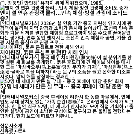
门, 장둥먼) 만인갱’ 유적지 위에 세워졌으며, 1985...
옌지 설 연휴 관광객 몰려...민속 체험·빙설 관광에 소비도
증가
[인터내셔널포커스] 2026년 설 연휴 기간 중국 지린성 옌지시에 관
광객이 몰리며 지역 관광과 소비가 동시에 늘어났다. 조선족 민속 문
화와 겨울 레저를 결합한 체험형 프로그램이 방문 수요를 끌어올렸
다는 평가다. 연휴 동안 옌지시는 조선족 민속 체험과 공연, 겨울 관
광 시설을 중심으로 관광 프로...
차이원징, 붉은 콘셉트로 전한 새해 인사
[인터내셔널포커스] 중국 배우 차이원징(蔡文静)이 설 분위기를 한
껏 살린 새 화보를 공개했다. 붉은 후드티에 긴 웨이브 헤어를 매치
한 그는 ‘마상바오푸(马上暴富·당장 부자가 되자)’, ‘마상톈푸(马上
添福·곧바로 복을 더하자)’라는 문구의 소품을 들고 온화한 미소를
지었다. 말의 해를 상징하는 경쾌한 ...
52명 네 세대가 만든 설 무대… 중국 후베이 ‘마당 춘완’ 화
제
[인터내셔널포커스] 중국 후베이성 리촨시 한 농촌 마을에서, 연예
인도 무대 장치도 없는 ‘가족 춘완(春晚)’이 온라인에서 화제가 되고
있다. 한 집안 식구 52명, 네 세대가 한자리에 모여 직접 기획하고 출
연한 설맞이 공연이 소박한 구성에도 불구하고 큰 울림을 전했다는
평가다. 현지 보도에 따르면 리촨시...
신문사소개
제휴광고문의