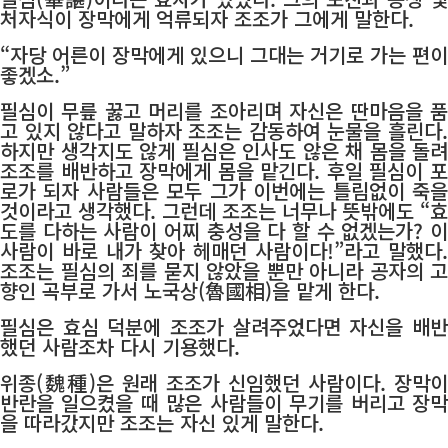
처자식이 장막에게 억류되자 조조가 그에게 말한다.
“자당 어른이 장막에게 있으니 그대는 거기로 가는 편이
좋겠소.”
필심이 무릎 꿇고 머리를 조아리며 자신은 딴마음을 품
고 있지 않다고 말하자 조조는 감동하여 눈물을 흘린다.
하지만 생각지도 않게 필심은 인사도 않은 채 몸을 돌려
조조를 배반하고 장막에게 몸을 맡긴다. 후일 필심이 포
로가 되자 사람들은 모두 그가 이번에는 틀림없이 죽을
것이라고 생각했다. 그런데 조조는 너무나 뜻밖에도 “효
도를 다하는 사람이 어찌 충성을 다 할 수 없겠는가? 이
사람이 바로 내가 찾아 헤매던 사람이다!”라고 말했다.
조조는 필심의 죄를 묻지 않았을 뿐만 아니라 공자의 고
향인 곡부로 가서 노국상(魯國相)을 맡게 한다.
필심은 효심 덕분에 조조가 살려주었다면 자신을 배반
했던 사람조차 다시 기용했다.
위종(魏種)은 원래 조조가 신임했던 사람이다. 장막이
반란을 일으켰을 때 많은 사람들이 무기를 버리고 장막
을 따라갔지만 조조는 자신 있게 말한다.