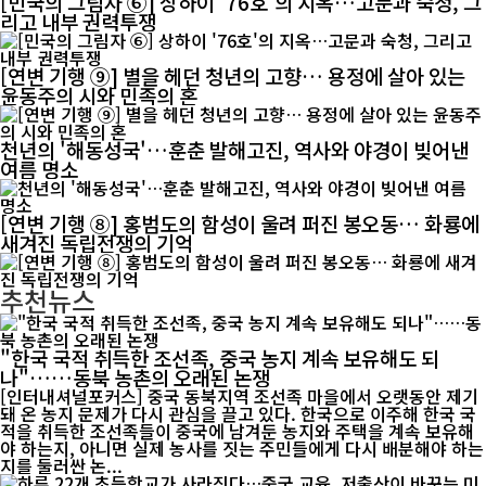
[민국의 그림자 ⑥] 상하이 '76호'의 지옥…고문과 숙청, 그
리고 내부 권력투쟁
[연변 기행 ⑨] 별을 헤던 청년의 고향… 용정에 살아 있는
윤동주의 시와 민족의 혼
천년의 '해동성국'…훈춘 발해고진, 역사와 야경이 빚어낸
여름 명소
[연변 기행 ⑧] 홍범도의 함성이 울려 퍼진 봉오동… 화룡에
새겨진 독립전쟁의 기억
추천뉴스
"한국 국적 취득한 조선족, 중국 농지 계속 보유해도 되
나"……동북 농촌의 오래된 논쟁
[인터내셔널포커스] 중국 동북지역 조선족 마을에서 오랫동안 제기
돼 온 농지 문제가 다시 관심을 끌고 있다. 한국으로 이주해 한국 국
적을 취득한 조선족들이 중국에 남겨둔 농지와 주택을 계속 보유해
야 하는지, 아니면 실제 농사를 짓는 주민들에게 다시 배분해야 하는
지를 둘러싼 논...