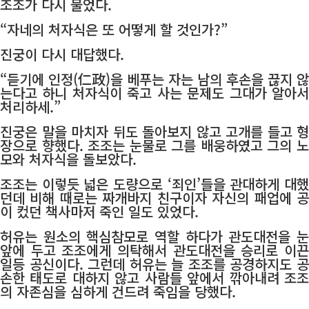
조조가 다시 물었다.
“자네의 처자식은 또 어떻게 할 것인가?”
진궁이 다시 대답했다.
“듣기에 인정(仁政)을 베푸는 자는 남의 후손을 끊지 않
는다고 하니 처자식이 죽고 사는 문제도 그대가 알아서
처리하세.”
진궁은 말을 마치자 뒤도 돌아보지 않고 고개를 들고 형
장으로 향했다. 조조는 눈물로 그를 배웅하였고 그의 노
모와 처자식을 돌보았다.
조조는 이렇듯 넓은 도량으로 ‘죄인’들을 관대하게 대했
던데 비해 때로는 짜개바지 친구이자 자신의 패업에 공
이 컸던 책사마저 죽인 일도 있었다.
허유는 원소의 핵심참모로 역할 하다가 관도대전을 눈
앞에 두고 조조에게 의탁해서 관도대전을 승리로 이끈
일등 공신이다. 그런데 허유는 늘 조조를 공경하지도 공
손한 태도로 대하지 않고 사람들 앞에서 깎아내려 조조
의 자존심을 심하게 건드려 죽임을 당했다.