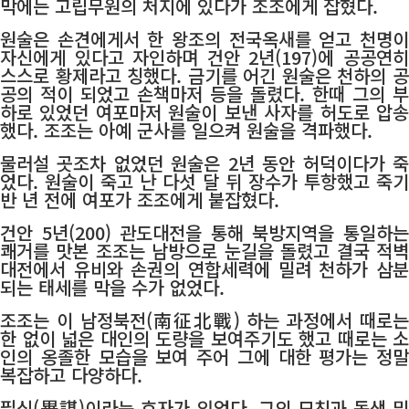
막에는 고립무원의 처지에 있다가 조조에게 잡혔다.
원술은 손견에게서 한 왕조의 전국옥새를 얻고 천명이
자신에게 있다고 자인하며 건안 2년(197)에 공공연히
스스로 황제라고 칭했다. 금기를 어긴 원술은 천하의 공
공의 적이 되었고 손책마저 등을 돌렸다. 한때 그의 부
하로 있었던 여포마저 원술이 보낸 사자를 허도로 압송
했다. 조조는 아예 군사를 일으켜 원술을 격파했다.
물러설 곳조차 없었던 원술은 2년 동안 허덕이다가 죽
었다. 원술이 죽고 난 다섯 달 뒤 장수가 투항했고 죽기
반 년 전에 여포가 조조에게 붙잡혔다.
건안 5년(200) 관도대전을 통해 북방지역을 통일하는
쾌거를 맛본 조조는 남방으로 눈길을 돌렸고 결국 적벽
대전에서 유비와 손권의 연합세력에 밀려 천하가 삼분
되는 태세를 막을 수가 없었다.
조조는 이 남정북전(南征北戰) 하는 과정에서 때로는
한 없이 넓은 대인의 도량을 보여주기도 했고 때로는 소
인의 옹졸한 모습을 보여 주어 그에 대한 평가는 정말
복잡하고 다양하다.
필심(畢諶)이라는 효자가 있었다. 그의 모친과 동생 및