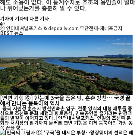
해도 소용이 없다. 이 통계수치로 조조의 용인술이 얼마
나 뛰어났는가를 충분히 알 수 있다.
기자
이 기자의 다른 기사
@
ⓒ 인터내셔널포커스 & dspdaily.com 무단전재-재배포금지
BEST
뉴스
[연변 기행 ⑥] 한눈에 3국을 품은 땅, 훈춘 방천… 국경 끝
에서 만나는 동북아의 역사
중국 지린성 훈춘시 방천민속촌 입구. 전통 양식의 대형 패루를 중
심으로 조선족 문화 체험과 향토음식, 민속공연을 즐기려는 관광객
들의 발길이 이어지고 있다. [인터내셔널포커스] 연길의 조선족 문
화와 서시장의 활기까지 둘러본 연변 기행은 이제 동북아의 가장 동
쪽 끝을 향...