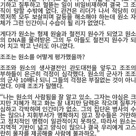
기하고 질투하고 헐뜯는 일이 비일비재하여 결국 그 조
직이 망할 수밖에 없다. 관건은 리더가 나서 적당히 이
쪽저쪽 모두 보살피며 갈등을 해소해야 하는데 원소 자
체가 그런 인간이니 수습이 될 리가 없었다.
게다가 원소는 형제 원술과 철전지 원수가 되었고 원소
의 DNA를 물려받은 그의 두 아들도 철전지 원수가 되
어 치고 박고 난리도 아니었다.
조조는 원소를 어떻게 평가했을까?
조조와 원소의 생사결전인 관도대전을 앞두고 조조의
부하들이 은근히 걱정이 심각했다. 원소의 군사가 조조
의 군사 10배나 되니 그들의 걱정은 부질없는 것이 아니
었다. 이때 조조가 말했다.
“나는 원소의 사람됨을 잘 알고 있소. 그자는 야심은 크
지만 지혜가 적고 화는 잘 내지만 담력은 작으며 질투가
심하고 각박하며 인간미가 없소. 그의 집단은 병사의 수
는 많으나 지휘부서가 명확하지 않고 장수들은 거만하
고 정치적인 명령이 일관적이지 못하오. 따라서 원소는
지역적 기반이 넓고 양식이 많으나 결국 우리에게 고스
란히 물자를 제공해줄 사람에 불과하오.”