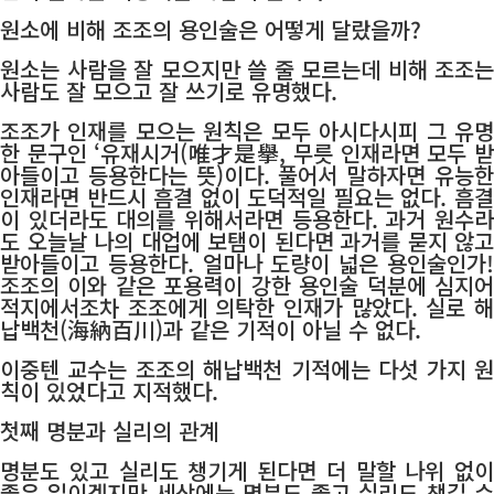
원소에 비해 조조의 용인술은 어떻게 달랐을까?
원소는 사람을 잘 모으지만 쓸 줄 모르는데 비해 조조는
사람도 잘 모으고 잘 쓰기로 유명했다.
조조가 인재를 모으는 원칙은 모두 아시다시피 그 유명
한 문구인 ‘유재시거(唯才是擧, 무릇 인재라면 모두 받
아들이고 등용한다는 뜻)이다. 풀어서 말하자면 유능한
인재라면 반드시 흠결 없이 도덕적일 필요는 없다. 흠결
이 있더라도 대의를 위해서라면 등용한다. 과거 원수라
도 오늘날 나의 대업에 보탬이 된다면 과거를 묻지 않고
받아들이고 등용한다. 얼마나 도량이 넓은 용인술인가!
조조의 이와 같은 포용력이 강한 용인술 덕분에 심지어
적지에서조차 조조에게 의탁한 인재가 많았다. 실로 해
납백천(海納百川)과 같은 기적이 아닐 수 없다.
이중텐 교수는 조조의 해납백천 기적에는 다섯 가지 원
칙이 있었다고 지적했다.
첫째 명분과 실리의 관계
명분도 있고 실리도 챙기게 된다면 더 말할 나위 없이
좋은 일이겠지만 세상에는 명분도 좋고 실리도 챙길 수