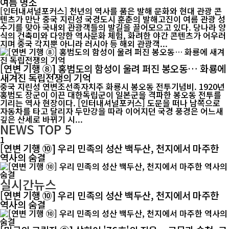
여름 명소
[인터내셔널포커스] 천년의 역사를 품은 발해 문화와 현대 관광 콘
텐츠가 만난 중국 지린성 국경도시 훈춘의 발해고진이 여름 관광 성
수기를 맞아 국내외 관광객들의 발길을 끌어모으고 있다. 당나라 양
식의 건축미와 다양한 역사문화 체험, 화려한 야간 콘텐츠가 어우러
지며 중국 각지뿐 아니라 러시아 등 해외 관광객...
[연변 기행 ⑧] 홍범도의 함성이 울려 퍼진 봉오동… 화룡에
새겨진 독립전쟁의 기억
중국 지린성 연변조선족자치주 화룡시 봉오동 전투기념비. 1920년
홍범도 장군이 이끈 대한독립군이 일본군을 격파한 봉오동 전투를
기리는 역사 현장이다. [인터내셔널포커스] 도문을 떠나 남쪽으로
자동차를 타고 달리자 두만강을 따라 이어지던 국경 풍경은 어느새
깊은 산세로 바뀌기 시...
NEWS
TOP 5
1
[연변 기행 ⑩] 우리 민족의 성산 백두산, 천지에서 마주한
역사의 숨결
실시간뉴스
[연변 기행 ⑩] 우리 민족의 성산 백두산, 천지에서 마주한
역사의 숨결