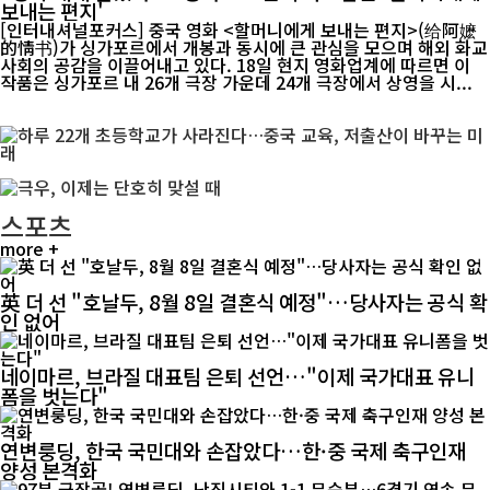
보내는 편지'
[인터내셔널포커스] 중국 영화 <할머니에게 보내는 편지>(给阿嬷
的情书)가 싱가포르에서 개봉과 동시에 큰 관심을 모으며 해외 화교
사회의 공감을 이끌어내고 있다. 18일 현지 영화업계에 따르면 이
작품은 싱가포르 내 26개 극장 가운데 24개 극장에서 상영을 시...
스포츠
more +
英 더 선 "호날두, 8월 8일 결혼식 예정"…당사자는 공식 확
인 없어
네이마르, 브라질 대표팀 은퇴 선언…"이제 국가대표 유니
폼을 벗는다"
연변룽딩, 한국 국민대와 손잡았다…한·중 국제 축구인재
양성 본격화