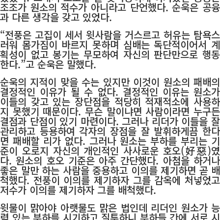
조조가 원소의 적수가 아니라고 단언했다. 순욱은 공융
과 다른 생각을 갖고 있었다.
“전풍은 고집이 세서 윗사람을 거스르고 허유는 탐욕스
러워 몸가짐이 바르지 못하며 심배는 독단적이어서 계
획성이 없고 봉기는 무모하여 자신의 판단만으로 행동
한다.”고 순욱은 말했다.
순욱의 지적이 맞을 수는 있지만 이것이 원소의 패배의
결정적인 이유가 될 수 없다. 결정적인 이유는 원소가
이들의 갖고 있는 장단점을 적당히 적재적소에 사용하
지 못했기 때문이다. 무슨 말이냐면 사람이라면 누구든
결점과 단점이 있기 마련이다. 그러나 리더가 이들을 잘
관리하고 등용하여 각자의 장점을 잘 발휘하게끔 한다
면 패배할 리가 없다. 그러나 원소는 부하를 부리는 기
준이 오로지 자신의 개인적인 사사로운 호오(好惡)였
다. 원소의 호오 기준은 아주 간단했다. 아첨을 하거나
좋은 말만 하는 사람을 중용하고 이의를 제기하면 곧 배
척했다. 전풍이 이의를 제기하자 그를 감옥에 처넣었고
저수가 이의를 제기하자 그를 배척했다.
윗물이 맑아야 아랫물도 맑은 법인데 리더인 원소가 능
력 있는 부하를 시기하고 질투하니 부하들 간에 서로 시