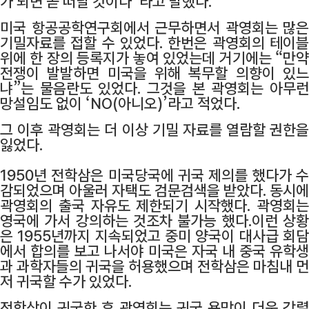
가 되면 곧 떠날 것이다”라고 말했다.
미국 항공공학연구회에서 근무하면서 곽영회는 많은
기밀자료를 접할 수 있었다. 한번은 곽영회의 테이블
위에 한 장의 등록지가 놓여 있었는데 거기에는 “만약
전쟁이 발발하면 미국을 위해 복무할 의향이 있느
냐”는 물음란도 있었다. 그것을 본 곽영회는 아무런
망설임도 없이 ‘NO(아니오)’라고 적었다.
그 이후 곽영회는 더 이상 기밀 자료를 열람할 권한을
잃었다.
1950년 전학삼은 미국당국에 귀국 제의를 했다가 수
감되었으며 아울러 자택도 검문검색을 받았다. 동시에
곽영회의 출국 자유도 제한되기 시작했다. 곽영회는
영국에 가서 강의하는 것조차 불가능 했다.이런 상황
은 1955년까지 지속되었고 중미 양국이 대사급 회담
에서 합의를 보고 나서야 미국은 자국 내 중국 유학생
과 과학자들의 귀국을 허용했으며 전학삼은 마침내 먼
저 귀국할 수가 있었다.
전학삼이 귀국한 후 곽영회는 귀국 욕망이 더욱 강렬