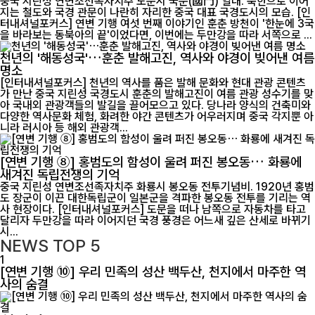
중국 지린성 연변조선족자치주 도문시 국문(國門) 일대. 북한으로 이어
지는 철도와 국경 관문이 나란히 자리한 중국 대표 국경도시의 모습. [인
터내셔널포커스] 연변 기행 여섯 번째 이야기인 훈춘 방천이 '한눈에 3국
을 바라보는 동북아의 끝'이었다면, 이번에는 두만강을 따라 서쪽으로 ...
천년의 '해동성국'…훈춘 발해고진, 역사와 야경이 빚어낸 여름
명소
[인터내셔널포커스] 천년의 역사를 품은 발해 문화와 현대 관광 콘텐츠
가 만난 중국 지린성 국경도시 훈춘의 발해고진이 여름 관광 성수기를 맞
아 국내외 관광객들의 발길을 끌어모으고 있다. 당나라 양식의 건축미와
다양한 역사문화 체험, 화려한 야간 콘텐츠가 어우러지며 중국 각지뿐 아
니라 러시아 등 해외 관광객...
[연변 기행 ⑧] 홍범도의 함성이 울려 퍼진 봉오동… 화룡에
새겨진 독립전쟁의 기억
중국 지린성 연변조선족자치주 화룡시 봉오동 전투기념비. 1920년 홍범
도 장군이 이끈 대한독립군이 일본군을 격파한 봉오동 전투를 기리는 역
사 현장이다. [인터내셔널포커스] 도문을 떠나 남쪽으로 자동차를 타고
달리자 두만강을 따라 이어지던 국경 풍경은 어느새 깊은 산세로 바뀌기
시...
NEWS
TOP 5
1
[연변 기행 ⑩] 우리 민족의 성산 백두산, 천지에서 마주한 역
사의 숨결