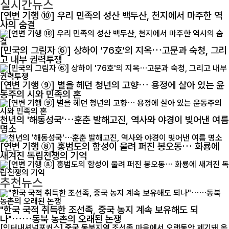
실시간뉴스
[연변 기행 ⑩] 우리 민족의 성산 백두산, 천지에서 마주한 역
사의 숨결
[민국의 그림자 ⑥] 상하이 '76호'의 지옥…고문과 숙청, 그리
고 내부 권력투쟁
[연변 기행 ⑨] 별을 헤던 청년의 고향… 용정에 살아 있는 윤
동주의 시와 민족의 혼
천년의 '해동성국'…훈춘 발해고진, 역사와 야경이 빚어낸 여름
명소
[연변 기행 ⑧] 홍범도의 함성이 울려 퍼진 봉오동… 화룡에
새겨진 독립전쟁의 기억
추천뉴스
"한국 국적 취득한 조선족, 중국 농지 계속 보유해도 되
나"……동북 농촌의 오래된 논쟁
[인터내셔널포커스] 중국 동북지역 조선족 마을에서 오랫동안 제기돼 온