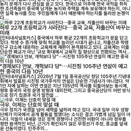
농지 문제가 다시 관심을 끌고 있다. 한국으로 이주해 한국 국적을 취득
한 조선족들이 중국에 남겨둔 농지와 주택을 계속 보유해야 하는지, 아니
면 실제 농사를 짓는 주민들에게 다시 배분해야 하는지를 둘러싼 논쟁이
다....
하루 22개 초등학교가 사라진다…중국 교육, 저출산이 바꾸는
미래
[인터내셔널포커스] 중국에서 하루 평균 22개의 초등학교가 문을 닫고
있다. 학생 수 증가에 맞춰 학교를 늘리던 시대가 끝나고, 저출산과 학령
인구 감소에 대응하는 교육체계 재편이 본격화되고 있다. 교육계는 이를
단순한 폐교가 아닌 '규모 확대에서 교육의 질 향상으로 전환되는 역사...
"경제보다 안보, 개혁보다 당"…시진핑 105주년 연설이 예고
한 중국의 다음 10년
[인터내셔널포커스] 2026년 7월 1일 중국공산당 창당 105주년 기념대
회에서 발표된 시진핑 국가주석의 연설은 단순한 기념사가 아니었다. 약
1만 자에 달하는 이번 연설은 지난 105년의 역사를 되돌아보는 동시에,
향후 중국의 국정 운영 방향과 대외전략, 그리고 중국공산당이 어떤 방식
으로 장기 집권과 국가 발전을 ...
극우, 이제는 단호히 맞설 때
극우 정치가 국경을 넘어 세력을 넓히려 하고 있다. 국내 일부 극우 성향
단체가 미국에서 공개 활동을 벌였다는 소식은 결코 가볍게 넘길 일이 아
니다. 이들이 내세운 것은 정책 경쟁이나 건전한 비판이 아니라 정부를
향한 원색적인 비난, 근거가 확인되지 않은 부정선거 주장, 종교를 앞세
운 선동이었다. 민주주의...