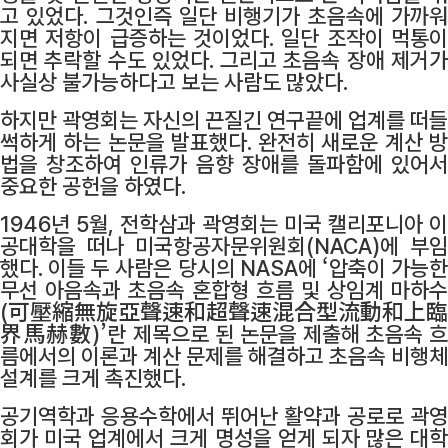
고 있었다. 그것인즉 일단 비행기가 초음속에 가까워
지면 저항이 급증하는 것이었다. 일단 조작이 먹통이
되면 추락할 수도 있었다. 그리고 초음속 장애 제거가
사실상 불가능하다고 보는 사람도 많았다.
하지만 곽영회는 자신의 끈질긴 연구끝에 업계를 떠들
썩하게 하는 논문을 발표했다. 완전히 새로운 계산 방
법을 창조하여 인류가 음향 장애를 돌파함에 있어서
중요한 공헌을 하였다.
1946년 5월, 전학삼과 곽영회는 미국 캘리포니아 이
공대학을 떠나 미국항공자문위원회(NACA)에 부임
했다. 이들 두 사람은 당시의 NASA에 ‘압축이 가능한
무선 아음속과 초음속 혼합형 흐름 및 상임계 마하수
(
可壓縮無旋亞聲速和超聲速混合型流動和上臨
界馬赫數)’란 제목으로 된 논문을 제출해 초음속 흐
름에서의 이론과 계산 문제를 해결하고 초음속 비행체
설계를 크게 촉진했다.
공기역학과 응용수학에서 뛰어난 활약과 공로로 곽영
회가 미국 업계에서 크게 명성을 얻게 되자 많은 대학