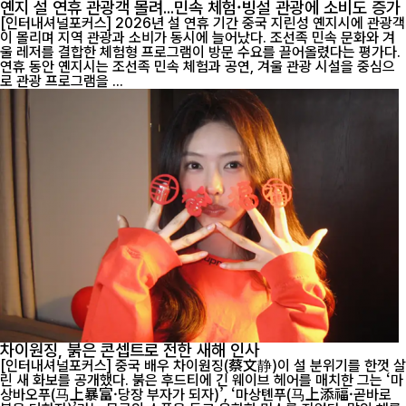
옌지 설 연휴 관광객 몰려...민속 체험·빙설 관광에 소비도 증가
[인터내셔널포커스] 2026년 설 연휴 기간 중국 지린성 옌지시에 관광객
이 몰리며 지역 관광과 소비가 동시에 늘어났다. 조선족 민속 문화와 겨
울 레저를 결합한 체험형 프로그램이 방문 수요를 끌어올렸다는 평가다.
연휴 동안 옌지시는 조선족 민속 체험과 공연, 겨울 관광 시설을 중심으
로 관광 프로그램을 ...
차이원징, 붉은 콘셉트로 전한 새해 인사
[인터내셔널포커스] 중국 배우 차이원징(蔡文静)이 설 분위기를 한껏 살
린 새 화보를 공개했다. 붉은 후드티에 긴 웨이브 헤어를 매치한 그는 ‘마
상바오푸(马上暴富·당장 부자가 되자)’, ‘마상톈푸(马上添福·곧바로