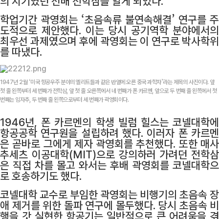
의 지기였던 선배 전학삼을 알게 되었다.
학업기간 곽영회는 ‘초음속류 불연속해결’ 연구를 주
도적으로 제안했다. 이는 당시 공기역학 분야에서의
최우선 과제였으며 후에 곽영회는 이 연구로 박사학위
를 따냈다.
1947년 2월 ‘미국 항공우주 분야의 엘리트들과 같은 반열에 오른 중국 과학자’라는 제목의 사진이다. 앞
첫 줄 왼쪽부터 세 번째가 전학삼, 앞 첫 줄 오른쪽에서 네 번째가 폰 카르멘, 앞으로 두 번째 줄 왼쪽에서 첫
번째는 임자추, 두 번째 줄 왼쪽으로부터 세 번째가 곽영회이다.
1946년, 폰 카르멘의 학생 빌럼 힐스는 코넬대학에
항공공학 연구원을 설립하려 했다. 이러자 폰 카르멘
은 곧바로 그에게 제자 곽영회를 추천했다. 또한 매사
추세츠 이공대학(MIT)으로 강의하러 가려던 전학삼
은 직접 차를 몰고 와서는 후배 곽영회를 코넬대학으
로 호송하기도 했다.
코넬대학 교수로 부임한 곽영회는 비행기의 초음속 장
애 제거를 위한 돌파 연구에 몰두했다. 당시 초음속 비
행을 갓 실현한 항공기는 일반적으로 큰 어려움을 겪