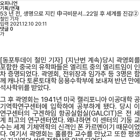
오피니언
기획/연재
53 년 전, 생명으로 지킨 中극비문서...22일 후 세계를 진감②
철민
기자
입력 2021.12.10 20:11
댓글 0
가
[동포투데이 철민 기자]
(지난번 계속)당시 곽영회를
포함한 중국의 유학파들은 엘리트 중의 엘리트임이 인
차 증명되었다. 곽영회, 전위장과 임가추 등 3명은 함
께 캐나다 토론토대학 응용수학부에 보내져 반년 만에
석사학위를 받았다.
그 후 곽영회는 1941년 미국 캘리포니아 이공대학 공
기역학연구센터에 입학하여 공부하게 됐다. 당시 이
연구센터의 구겐하임 항공실험실(GALCIT)은 전 세
계 최고의 연구센터였다. 왜냐하면 이 센터의 기둥 교
수는 세계 기체역학의 신격인 폰 카르멘이기 때문이었
다. 여기서 곽영회는 훌륭한 교수를 만났고 또한 평생