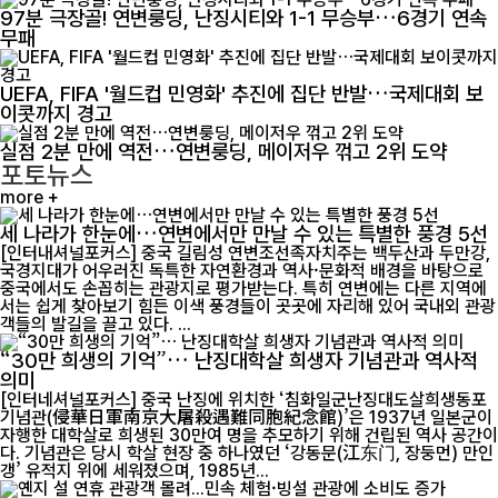
97분 극장골! 연변룽딩, 난징시티와 1-1 무승부…6경기 연속
무패
UEFA, FIFA '월드컵 민영화' 추진에 집단 반발…국제대회 보
이콧까지 경고
실점 2분 만에 역전…연변룽딩, 메이저우 꺾고 2위 도약
포토뉴스
more +
세 나라가 한눈에…연변에서만 만날 수 있는 특별한 풍경 5선
[인터내셔널포커스] 중국 길림성 연변조선족자치주는 백두산과 두만강,
국경지대가 어우러진 독특한 자연환경과 역사·문화적 배경을 바탕으로
중국에서도 손꼽히는 관광지로 평가받는다. 특히 연변에는 다른 지역에
서는 쉽게 찾아보기 힘든 이색 풍경들이 곳곳에 자리해 있어 국내외 관광
객들의 발길을 끌고 있다. ...
“30만 희생의 기억”… 난징대학살 희생자 기념관과 역사적
의미
[인터네셔널포커스] 중국 난징에 위치한 ‘침화일군난징대도살희생동포
기념관(侵華日軍南京大屠殺遇難同胞紀念館)’은 1937년 일본군이
자행한 대학살로 희생된 30만여 명을 추모하기 위해 건립된 역사 공간이
다. 기념관은 당시 학살 현장 중 하나였던 ‘강동문(江东门, 장둥먼) 만인
갱’ 유적지 위에 세워졌으며, 1985년...