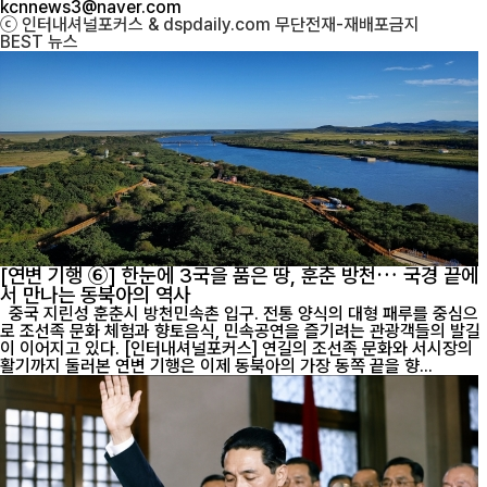
kcnnews3@naver.com
ⓒ 인터내셔널포커스 & dspdaily.com 무단전재-재배포금지
BEST
뉴스
[연변 기행 ⑥] 한눈에 3국을 품은 땅, 훈춘 방천… 국경 끝에
서 만나는 동북아의 역사
중국 지린성 훈춘시 방천민속촌 입구. 전통 양식의 대형 패루를 중심으
로 조선족 문화 체험과 향토음식, 민속공연을 즐기려는 관광객들의 발길
이 이어지고 있다. [인터내셔널포커스] 연길의 조선족 문화와 서시장의
활기까지 둘러본 연변 기행은 이제 동북아의 가장 동쪽 끝을 향...