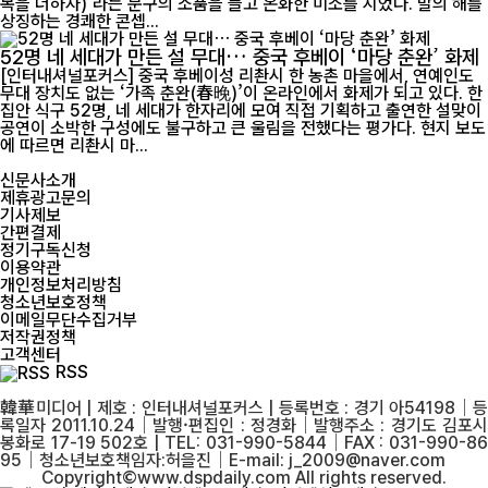
복을 더하자)’라는 문구의 소품을 들고 온화한 미소를 지었다. 말의 해를
상징하는 경쾌한 콘셉...
52명 네 세대가 만든 설 무대… 중국 후베이 ‘마당 춘완’ 화제
[인터내셔널포커스] 중국 후베이성 리촨시 한 농촌 마을에서, 연예인도
무대 장치도 없는 ‘가족 춘완(春晚)’이 온라인에서 화제가 되고 있다. 한
집안 식구 52명, 네 세대가 한자리에 모여 직접 기획하고 출연한 설맞이
공연이 소박한 구성에도 불구하고 큰 울림을 전했다는 평가다. 현지 보도
에 따르면 리촨시 마...
신문사소개
제휴광고문의
기사제보
간편결제
정기구독신청
이용약관
개인정보처리방침
청소년보호정책
이메일무단수집거부
저작권정책
고객센터
RSS
韓華미디어 | 제호 : 인터내셔널포커스 | 등록번호 : 경기 아54198│등
록일자 2011.10.24│발행·편집인 : 정경화│발행주소 : 경기도 김포시
봉화로 17-19 502호 | TEL: 031-990-5844│FAX : 031-990-86
95│청소년보호책임자:허을진│E-mail: j_2009@naver.com
Copyright©www.dspdaily.com All rights reserved.