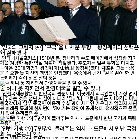
[민국의 그림자 ④] ‘구국’을 내세운 투항…왕징웨이의 선택은
왜 실패했나
[인터내셔널포커스] 1910년 봄, 청나라의 수도 베이징에서 섭정왕 자이
펑을 겨냥한 폭탄 암살 계획이 적발됐다. 주도자는 일본 유학을 마치고
돌아온 20대 혁명가 왕징웨이(汪精卫·왕정위)였다. 체포된 그는 죽음
을 각오한 듯 자신의 책임을 인정했다. 옥중에서 남긴 “칼을 끌어 한 번
통쾌하게 죽어 젊은 날의 뜻을 ...
줄 하나 못 지키면서 관광대국을 말할 수 있나
인천국제공항은 대한민국의 관문이다. 이곳에서 외국인들이 가장 먼저
마주하는 것은 첨단 시설이 아니라 '질서'다. 그런데 최근 제1여객터미널
출국장에서 일부 중국인 이용객 수십 명이 체크인 카운터가 열리자 차단
봉 아래를 통과해 한꺼번에 뛰어가는 장면이 공개됐다. 정상적으로 줄을
서 있던 승객들은 순...
[연변 기행 ⑦]두만강이 들려주는 역사… 도문에서 만난 국경
과 독립운동의 현장