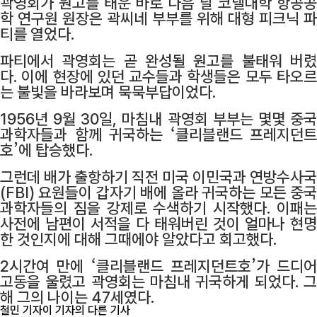
곽영회가 원고를 태운 바로 다음 날 코넬대학 항공공
학 연구원 원장은 곽씨네 부부를 위해 대형 피크닉 파
티를 열었다.
파티에서 곽영회는 곧 완성될 원고를 불태워 버렸
다. 이에 현장에 있던 교수들과 학생들은 모두 타오르
는 불빛을 바라보며 묵묵부답이었다.
1956년 9월 30일, 마침내 곽영회 부부는 몇몇 중국
과학자들과 함께 귀국하는 ‘클리블랜드 프레지던트
호’에 탑승했다.
그런데 배가 출항하기 직전 미국 이민국과 연방수사국
(FBI) 요원들이 갑자기 배에 올라 귀국하는 모든 중국
과학자들의 짐을 강제로 수색하기 시작했다. 이패는
사전에 남편이 서적을 다 태워버린 것이 얼마나 현명
한 것인지에 대해 그때에야 알았다고 회고했다.
2시간여 만에 ‘클리블랜드 프레지던트호’가 드디어
고동을 울렸고 곽영회는 마침내 귀국하게 되었다. 그
해 그의 나이는 47세였다.
철민 기자
이 기자의 다른 기사