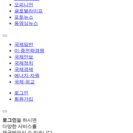
오피니언
글로벌라이프
포토뉴스
동영상뉴스
국제일반
미·중전략경쟁
국제안보
국제정치
국제경제
에너지·자원
국제·외교
로그인
회원가입
로그인
을 하시면
다양한 서비스를
제공받으실 수 있습니다.