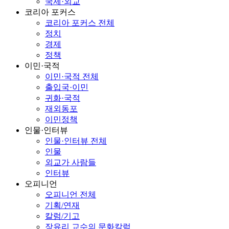
국제·외교
코리아 포커스
코리아 포커스 전체
정치
경제
정책
이민·국적
이민·국적 전체
출입국·이민
귀화·국적
재외동포
이민정책
인물·인터뷰
인물·인터뷰 전체
인물
외교가 사람들
인터뷰
오피니언
오피니언 전체
기획/연재
칼럼/기고
장유리 교수의 문화칼럼