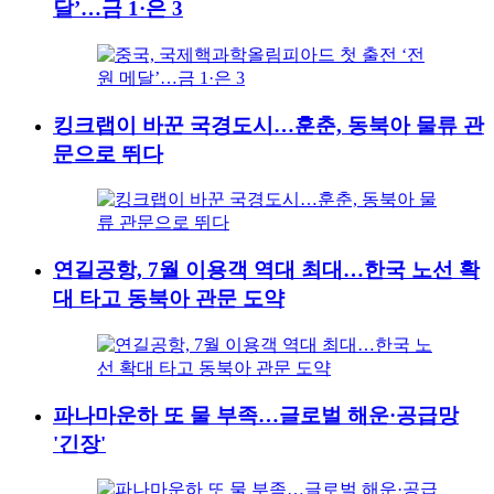
달’…금 1·은 3
킹크랩이 바꾼 국경도시…훈춘, 동북아 물류 관
문으로 뛰다
연길공항, 7월 이용객 역대 최대…한국 노선 확
대 타고 동북아 관문 도약
파나마운하 또 물 부족…글로벌 해운·공급망
'긴장'