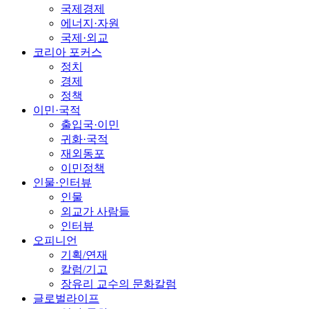
국제경제
에너지·자원
국제·외교
코리아 포커스
정치
경제
정책
이민·국적
출입국·이민
귀화·국적
재외동포
이민정책
인물·인터뷰
인물
외교가 사람들
인터뷰
오피니언
기획/연재
칼럼/기고
장유리 교수의 문화칼럼
글로벌라이프