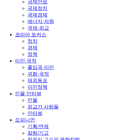
국제안보
국제정치
국제경제
에너지·자원
국제·외교
코리아 포커스
정치
경제
정책
이민·국적
출입국·이민
귀화·국적
재외동포
이민정책
인물·인터뷰
인물
외교가 사람들
인터뷰
오피니언
기획/연재
칼럼/기고
장유리 교수의 문화칼럼