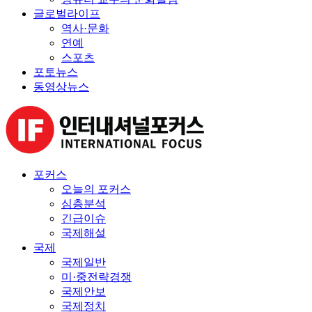
글로벌라이프
역사·문화
연예
스포츠
포토뉴스
동영상뉴스
포커스
오늘의 포커스
심층분석
긴급이슈
국제해설
국제
국제일반
미·중전략경쟁
국제안보
국제정치