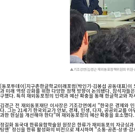
▲기조강연(김경근 재외동포정책위원회 위원
[동포투데이]지구촌한글학교미래포럼(박인기·김봉섭 공동대표)이 5
과 미래 역량 강화를 위한 다양한 정책 방향이 논의됐다. 참석자들은
구했다. 특히 재외동포청의 인력과 예산 확충을 통해 한글학교와 
김경근 전 재외동포재단 이사장은 기조강연에서 "한국은 경제와 민
다. 그는 21세기 한국외교가 안보, 경제, 민생, 다자, 공공외교
과한 현실을 개선해야 한다"며 재외동포청의 예산 확충을 호소했다
정길화 동국대 한류융합학술원 원장은 한류가 재외동포의 자긍심과 자녀
팅맨' 정신을 한류 활성화의 비전으로 제시하며 "소통·공존·상생·