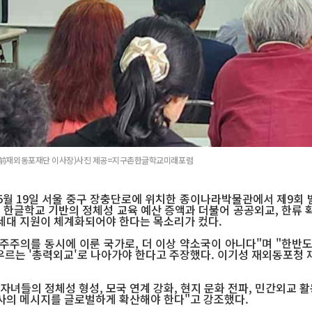
·前재외동포재단 이사장)사진 제공=지구촌한글학교미래포럼
월 19일 서울 중구 장충단로에 위치한 종이나라박물관에서 제9회 
 한글학교 기반의 정체성 교육 예산 증액과 더불어 공공외교, 한류 확
차세대 지원이 체계화되어야 한다는 목소리가 컸다.
주주의를 동시에 이룬 국가로, 더 이상 약소국이 아니다"며 "한반
를 아우르는 '총력외교'로 나아가야 한다고 주장했다. 이기성 재외동포
.
들의 정체성 형성, 모국 연계 강화, 현지 문화 전파, 민간외교 활
감사의 메시지를 글로벌하게 확산해야 한다"고 강조했다.