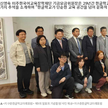
신영숙 미주한국어교육장학재단 기금모금위원장은 29년간 한글학교에서
가지 추억을 소개하며 "한글학교가 단순한 교육 공간을 넘어 문화적
▲<지구촌한글학교미래포럼> 제9회 발표회 기념촬영/사진 제공=지구촌한글학교미래포럼