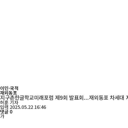
이민·국적
재외동포
지구촌한글학교미래포럼 제9회 발표회...재외동포 차세대 지
허훈
기자
입력 2025.05.22 16:46
댓글 0
가