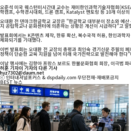
오준석 미국 웨스턴미시간대 교수는 재미한인과학기술자협회(KSEA
학캠프, 수학경시대회, 드론 캠프, Katalyst 멘토링 등 10개
오대환 전 덴마크한글학교 교장은 "한글학교 대부분이 장소와 예산 
지 공립학교나 문화센터에 의존하는 상황은 개선이 시급하다"고 말
발표회에서는 K콘텐츠 제작, 한류 확산, 복수국적 허용, 한인과학자
체화되기를 기대했다.
이번 발표회는 오대환 전 교장의 총평과 최인숙 경기신문 주필의 폐회
정책이 단순한 교육 지원을 넘어 미래 국가전략으로 발전해야 한다"
이날 행사에는 김향아 프랑스 보르도 한불문화협회 회장, 이극범 파
허훈 기자
이 기자의 다른 기사
hyz7302@daum.net
ⓒ 인터내셔널포커스 & dspdaily.com 무단전재-재배포금지
BEST
뉴스