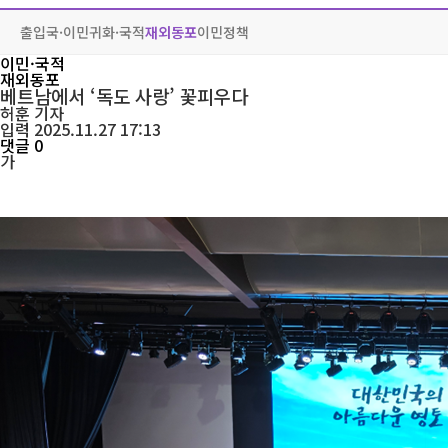
출입국·이민
귀화·국적
재외동포
이민정책
이민·국적
재외동포
베트남에서 ‘독도 사랑’ 꽃피우다
허훈
기자
입력 2025.11.27 17:13
댓글 0
가