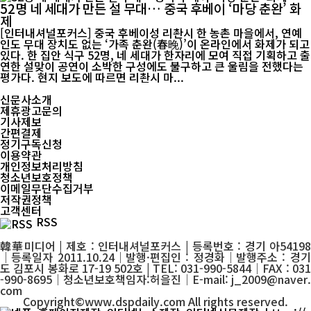
52명 네 세대가 만든 설 무대… 중국 후베이 ‘마당 춘완’ 화
제
[인터내셔널포커스] 중국 후베이성 리촨시 한 농촌 마을에서, 연예
인도 무대 장치도 없는 ‘가족 춘완(春晚)’이 온라인에서 화제가 되고
있다. 한 집안 식구 52명, 네 세대가 한자리에 모여 직접 기획하고 출
연한 설맞이 공연이 소박한 구성에도 불구하고 큰 울림을 전했다는
평가다. 현지 보도에 따르면 리촨시 마...
신문사소개
제휴광고문의
기사제보
간편결제
정기구독신청
이용약관
개인정보처리방침
청소년보호정책
이메일무단수집거부
저작권정책
고객센터
RSS
韓華미디어 | 제호 : 인터내셔널포커스 | 등록번호 : 경기 아54198
│등록일자 2011.10.24│발행·편집인 : 정경화│발행주소 : 경기
도 김포시 봉화로 17-19 502호 | TEL: 031-990-5844│FAX : 031
-990-8695│청소년보호책임자:허을진│E-mail: j_2009@naver.
com
Copyright©www.dspdaily.com All rights reserved.