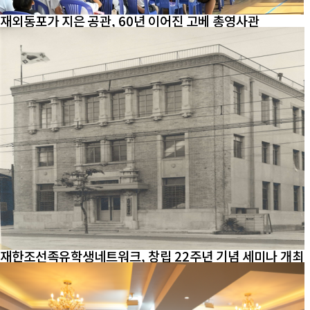
재외동포가 지은 공관, 60년 이어진 고베 총영사관
재한조선족유학생네트워크, 창립 22주년 기념 세미나 개최