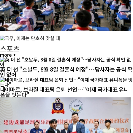
스포츠
more +
英 더 선 "호날두, 8월 8일 결혼식 예정"…당사자는 공식 확
인 없어
네이마르, 브라질 대표팀 은퇴 선언…"이제 국가대표 유니
폼을 벗는다"