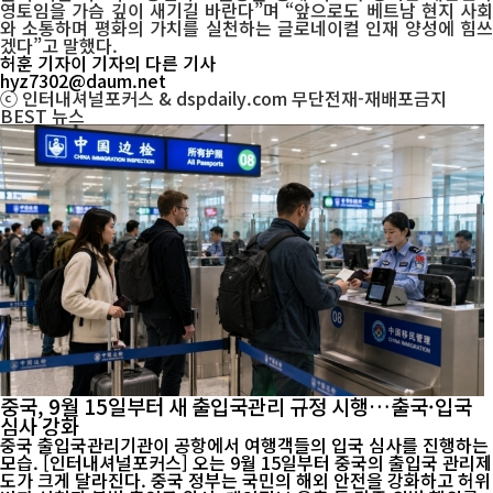
영토임을 가슴 깊이 새기길 바란다”며 “앞으로도 베트남 현지 사회
와 소통하며 평화의 가치를 실천하는 글로네이컬 인재 양성에 힘쓰
겠다”고 말했다.
허훈 기자
이 기자의 다른 기사
hyz7302@daum.net
ⓒ 인터내셔널포커스 & dspdaily.com 무단전재-재배포금지
BEST
뉴스
중국, 9월 15일부터 새 출입국관리 규정 시행…출국·입국
심사 강화
중국 출입국관리기관이 공항에서 여행객들의 입국 심사를 진행하는
모습. [인터내셔널포커스] 오는 9월 15일부터 중국의 출입국 관리제
도가 크게 달라진다. 중국 정부는 국민의 해외 안전을 강화하고 허위