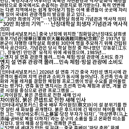
만강, 국경지대가 어우러진 독특한 자연환경과 역사·문화적 배경을
바탕으로 중국에서도 손꼽히는 관광지로 평가받는다. 특히 연변에
는 다른 지역에서는 쉽게 찾아보기 힘든 이색 풍경들이 곳곳에 자리
해 있어 국내외 관광객들의 발길을 끌고 있다. ...
“30만 희생의 기억”… 난징대학살 희생자 기념관과 역사적
의미
[인터네셔널포커스] 중국 난징에 위치한 ‘침화일군난징대도살희생
동포기념관(侵華日軍南京大屠殺遇難同胞紀念館)’은 1937년 일
본군이 자행한 대학살로 희생된 30만여 명을 추모하기 위해 건립된
역사 공간이다. 기념관은 당시 학살 현장 중 하나였던 ‘강동문(江东
门, 장둥먼) 만인갱’ 유적지 위에 세워졌으며, 1985년...
옌지 설 연휴 관광객 몰려...민속 체험·빙설 관광에 소비도
증가
[인터내셔널포커스] 2026년 설 연휴 기간 중국 지린성 옌지시에 관
광객이 몰리며 지역 관광과 소비가 동시에 늘어났다. 조선족 민속 문
화와 겨울 레저를 결합한 체험형 프로그램이 방문 수요를 끌어올렸
다는 평가다. 연휴 동안 옌지시는 조선족 민속 체험과 공연, 겨울 관
광 시설을 중심으로 관광 프로그램을 ...
차이원징, 붉은 콘셉트로 전한 새해 인사
[인터내셔널포커스] 중국 배우 차이원징(蔡文静)이 설 분위기를 한
껏 살린 새 화보를 공개했다. 붉은 후드티에 긴 웨이브 헤어를 매치
한 그는 ‘마상바오푸(马上暴富·당장 부자가 되자)’, ‘마상톈푸(马上
添福·곧바로 복을 더하자)’라는 문구의 소품을 들고 온화한 미소를
지었다. 말의 해를 상징하는 경쾌한 콘셉...