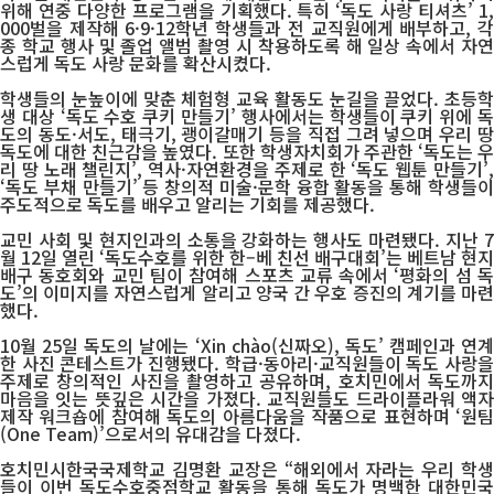
위해 연중 다양한 프로그램을 기획했다. 특히 ‘독도 사랑 티셔츠’ 1,
000벌을 제작해 6·9·12학년 학생들과 전 교직원에게 배부하고, 각
종 학교 행사 및 졸업 앨범 촬영 시 착용하도록 해 일상 속에서 자연
스럽게 독도 사랑 문화를 확산시켰다.
학생들의 눈높이에 맞춘 체험형 교육 활동도 눈길을 끌었다. 초등학
생 대상 ‘독도 수호 쿠키 만들기’ 행사에서는 학생들이 쿠키 위에 독
도의 동도·서도, 태극기, 괭이갈매기 등을 직접 그려 넣으며 우리 땅
독도에 대한 친근감을 높였다. 또한 학생자치회가 주관한 ‘독도는 우
리 땅 노래 챌린지’, 역사·자연환경을 주제로 한 ‘독도 웹툰 만들기’,
‘독도 부채 만들기’ 등 창의적 미술·문학 융합 활동을 통해 학생들이
주도적으로 독도를 배우고 알리는 기회를 제공했다.
교민 사회 및 현지인과의 소통을 강화하는 행사도 마련됐다. 지난 7
월 12일 열린 ‘독도수호를 위한 한–베 친선 배구대회’는 베트남 현지
배구 동호회와 교민 팀이 참여해 스포츠 교류 속에서 ‘평화의 섬 독
도’의 이미지를 자연스럽게 알리고 양국 간 우호 증진의 계기를 마련
했다.
10월 25일 독도의 날에는 ‘Xin chào(신짜오), 독도’ 캠페인과 연계
한 사진 콘테스트가 진행됐다. 학급·동아리·교직원들이 독도 사랑을
주제로 창의적인 사진을 촬영하고 공유하며, 호치민에서 독도까지
마음을 잇는 뜻깊은 시간을 가졌다. 교직원들도 드라이플라워 액자
제작 워크숍에 참여해 독도의 아름다움을 작품으로 표현하며 ‘원팀
(One Team)’으로서의 유대감을 다졌다.
호치민시한국국제학교 김명환 교장은 “해외에서 자라는 우리 학생
들이 이번 독도수호중점학교 활동을 통해 독도가 명백한 대한민국