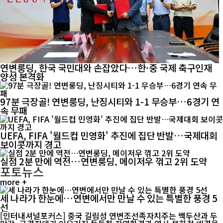
연변룽딩, 한국 국민대와 손잡았다…한·중 국제 축구인재
양성 본격화
97분 극장골! 연변룽딩, 난징시티와 1-1 무승부…6경기 연
속 무패
UEFA, FIFA '월드컵 민영화' 추진에 집단 반발…국제대회
보이콧까지 경고
실점 2분 만에 역전…연변룽딩, 메이저우 꺾고 2위 도약
포토뉴스
more +
세 나라가 한눈에…연변에서만 만날 수 있는 특별한 풍경 5
선
[인터내셔널포커스] 중국 길림성 연변조선족자치주는 백두산과 두