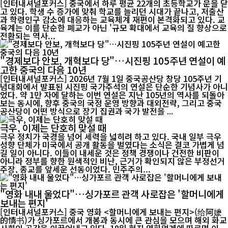
[인터내셔널포커스] 중국에서 하루 평균 22개의 초등학교가 문을 닫
고 있다. 학생 수 증가에 맞춰 학교를 늘리던 시대가 끝나고, 저출산
과 학령인구 감소에 대응하는 교육체계 재편이 본격화되고 있다. 교
육계는 이를 단순한 폐교가 아닌 '규모 확대에서 교육의 질 향상으로
전환되는 역사...
"경제보다 안보, 개혁보다 당"…시진핑 105주년 연설이 예
고한 중국의 다음 10년
[인터내셔널포커스] 2026년 7월 1일 중국공산당 창당 105주년 기
념대회에서 발표된 시진핑 국가주석의 연설은 단순한 기념사가 아니
었다. 약 1만 자에 달하는 이번 연설은 지난 105년의 역사를 되돌아
보는 동시에, 향후 중국의 국정 운영 방향과 대외전략, 그리고 중국
공산당이 어떤 방식으로 장기 집권과 국가 발전을 ...
극우, 이제는 단호히 맞설 때
극우 정치가 국경을 넘어 세력을 넓히려 하고 있다. 국내 일부 극우
성향 단체가 미국에서 공개 활동을 벌였다는 소식은 결코 가볍게 넘
길 일이 아니다. 이들이 내세운 것은 정책 경쟁이나 건전한 비판이
아니라 정부를 향한 원색적인 비난, 근거가 확인되지 않은 부정선거
주장, 종교를 앞세운 선동이었다. 민주주의...
"영화 내내 울었다"…싱가포르 관객 사로잡은 '할머니에게
보내는 편지'
[인터내셔널포커스] 중국 영화 <할머니에게 보내는 편지>(给阿嬷
的情书)가 싱가포르에서 개봉과 동시에 큰 관심을 모으며 해외 화교