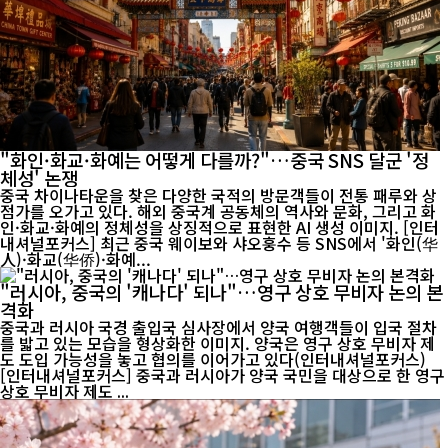
"화인·화교·화예는 어떻게 다를까?"…중국 SNS 달군 '정
체성' 논쟁
중국 차이나타운을 찾은 다양한 국적의 방문객들이 전통 패루와 상
점가를 오가고 있다. 해외 중국계 공동체의 역사와 문화, 그리고 화
인·화교·화예의 정체성을 상징적으로 표현한 AI 생성 이미지. [인터
내셔널포커스] 최근 중국 웨이보와 샤오훙수 등 SNS에서 '화인(华
人)·화교(华侨)·화예...
"러시아, 중국의 '캐나다' 되나"…영구 상호 무비자 논의 본
격화
중국과 러시아 국경 출입국 심사장에서 양국 여행객들이 입국 절차
를 밟고 있는 모습을 형상화한 이미지. 양국은 영구 상호 무비자 제
도 도입 가능성을 놓고 협의를 이어가고 있다(인터내셔널포커스)
[인터내셔널포커스] 중국과 러시아가 양국 국민을 대상으로 한 영구
상호 무비자 제도 ...