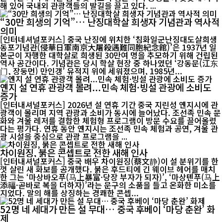
해 있어 국내외 관광객들의 발길을 끌고 있다. ...
“30만 희생의 기억”… 난징대학살 희생자 기념관과 역사적
의미
[인터네셔널포커스] 중국 난징에 위치한 ‘침화일군난징대도살희생
동포기념관(侵華日軍南京大屠殺遇難同胞紀念館)’은 1937년 일
본군이 자행한 대학살로 희생된 30만여 명을 추모하기 위해 건립된
역사 공간이다. 기념관은 당시 학살 현장 중 하나였던 ‘강동문(江东
门, 장둥먼) 만인갱’ 유적지 위에 세워졌으며, 1985년...
옌지 설 연휴 관광객 몰려...민속 체험·빙설 관광에 소비도
증가
[인터내셔널포커스] 2026년 설 연휴 기간 중국 지린성 옌지시에 관
광객이 몰리며 지역 관광과 소비가 동시에 늘어났다. 조선족 민속 문
화와 겨울 레저를 결합한 체험형 프로그램이 방문 수요를 끌어올렸
다는 평가다. 연휴 동안 옌지시는 조선족 민속 체험과 공연, 겨울 관
광 시설을 중심으로 관광 프로그램을 ...
차이원징, 붉은 콘셉트로 전한 새해 인사
[인터내셔널포커스] 중국 배우 차이원징(蔡文静)이 설 분위기를 한
껏 살린 새 화보를 공개했다. 붉은 후드티에 긴 웨이브 헤어를 매치
한 그는 ‘마상바오푸(马上暴富·당장 부자가 되자)’, ‘마상톈푸(马上
添福·곧바로 복을 더하자)’라는 문구의 소품을 들고 온화한 미소를
지었다. 말의 해를 상징하는 경쾌한 콘셉...
52명 네 세대가 만든 설 무대… 중국 후베이 ‘마당 춘완’ 화
제