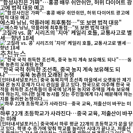
"합성사진은 가짜"…홍콩 배우 쉬안쉬안, 허위 다이어트 광
고에 법적 대응 예고
에스파 닝닝, 악플러에 최후통첩…"또 보면 법적 대응"
'고질라 vs. 콩' 시리즈의 '지아' 케일리 호틀, 교통사고로 별
세…향년 18세
추천뉴스
"한국 국적 취득한 조선족, 중국 농지 계속 보유해도 되
나"……동북 농촌의 오래된 논쟁
[인터내셔널포커스] 중국 동북지역 조선족 마을에서 오랫동안 제기
돼 온 농지 문제가 다시 관심을 끌고 있다. 한국으로 이주해 한국 국
적을 취득한 조선족들이 중국에 남겨둔 농지와 주택을 계속 보유해
야 하는지, 아니면 실제 농사를 짓는 주민들에게 다시 배분해야 하는
지를 둘러싼 논쟁이다....
하루 22개 초등학교가 사라진다…중국 교육, 저출산이 바꾸
는 미래
[인터내셔널포커스] 중국에서 하루 평균 22개의 초등학교가 문을 닫
고 있다. 학생 수 증가에 맞춰 학교를 늘리던 시대가 끝나고, 저출산