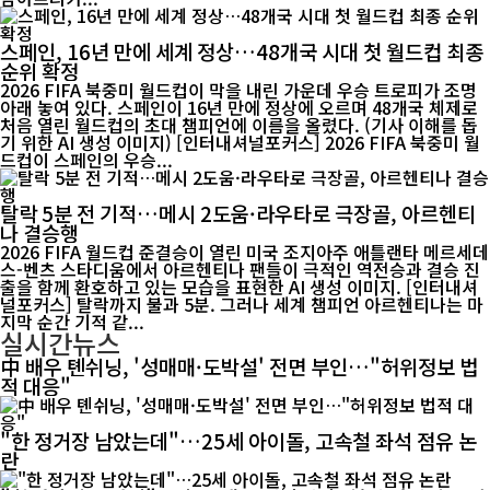
스페인, 16년 만에 세계 정상…48개국 시대 첫 월드컵 최종
순위 확정
2026 FIFA 북중미 월드컵이 막을 내린 가운데 우승 트로피가 조명
아래 놓여 있다. 스페인이 16년 만에 정상에 오르며 48개국 체제로
처음 열린 월드컵의 초대 챔피언에 이름을 올렸다. (기사 이해를 돕
기 위한 AI 생성 이미지) [인터내셔널포커스] 2026 FIFA 북중미 월
드컵이 스페인의 우승...
탈락 5분 전 기적…메시 2도움·라우타로 극장골, 아르헨티
나 결승행
2026 FIFA 월드컵 준결승이 열린 미국 조지아주 애틀랜타 메르세데
스-벤츠 스타디움에서 아르헨티나 팬들이 극적인 역전승과 결승 진
출을 함께 환호하고 있는 모습을 표현한 AI 생성 이미지. [인터내셔
널포커스] 탈락까지 불과 5분. 그러나 세계 챔피언 아르헨티나는 마
지막 순간 기적 같...
실시간뉴스
中 배우 톈쉬닝, '성매매·도박설' 전면 부인…"허위정보 법
적 대응"
"한 정거장 남았는데"…25세 아이돌, 고속철 좌석 점유 논
란