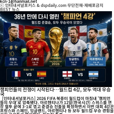
kcn-1@hanmail.net
ⓒ 인터내셔널포커스 & dspdaily.com 무단전재-재배포금지
BEST
뉴스
챔피언들의 전쟁이 시작된다…월드컵 4강, 모두 역대 우승
국
[인터내셔널포커스] 2026 FIFA 북중미 월드컵이 마침내 '챔피언
들의 무대'로 압축됐다. 아르헨티나가 12일(한국시간) 스위스를 연
장 혈투 끝에 3-1로 꺾고 준결승 진출을 확정하면서 이번 대회 4강은
프랑스와 스페인, 잉글랜드, 아르헨티나 등 모두 월드컵 우승 경험을