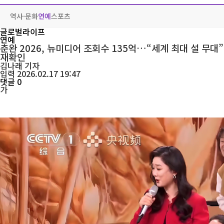
역사·문화
연예
스포츠
글로벌라이프
연예
춘완 2026, 뉴미디어 조회수 135억…“세계 최대 설 무대”
재확인
김나래
기자
입력 2026.02.17 19:47
댓글 0
가