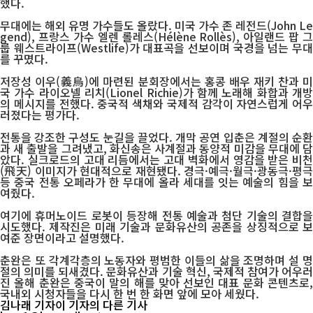
했다.
무대에는 해외 유명 가수들도 올랐다. 미국 가수 존 레전드(John Le
gend), 프랑스 가수 엘렌 롤레스(Hélène Rollès), 아일랜드 팝 그
룹 웨스트라이프(Westlife)가 대표곡을 선보이며 국경을 넘는 무대
를 꾸몄다.
저장성 이우(義烏)에 마련된 분회장에서는 홍콩 배우 재키 찬과 미
국 가수 라이오넬 리치(Lionel Richie)가 함께 노래해 화합과 개방
의 메시지를 전했다. 중국적 색채와 국제적 감각이 자연스럽게 어우
러졌다는 평가다.
전통을 강조한 구성도 눈길을 끌었다. 개막 공연 입춘은 계절의 순환
과 새 출발을 그려냈고, 화신송은 사계절과 동양적 미감을 무대에 담
았다. 실크로드의 고대 리듬에서는 고대 벽화에서 영감을 받은 비천
(飛天) 이미지가 현대적으로 재현됐다. 경극·예극·월극·광동극·평극
등 중국 전통 오페라가 한 무대에 올라 세대를 잇는 예술의 힘을 보
여줬다.
여기에 휴머노이드 로봇이 등장해 전통 예술과 첨단 기술의 결합을
시도했다. 제작진은 미래 기술과 문화유산의 공존을 상징적으로 보
여준 장면이라고 설명했다.
춘완은 또 각계각층의 노동자와 평범한 이들의 삶을 조명하며 설 명
절의 의미를 되새겼다. 문화유산과 기술 혁신, 국제적 참여가 어우러
진 올해 춘완은 중국이 말의 해를 맞아 선보인 대표 문화 콘텐츠로,
국내외 시청자들을 다시 한 번 한 화면 앞에 모아 세웠다.
김나래 기자
이 기자의 다른 기사