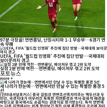
97분 극장골! 연변룽딩, 난징시티와 1-1 무승부…6경기 연
속 무패
UEFA, FIFA '월드컵 민영화' 추진에 집단 반발…국제대회
보이콧까지 경고
실점 2분 만에 역전…연변룽딩, 메이저우 꺾고 2위 도약
포토뉴스
more +
세 나라가 한눈에…연변에서만 만날 수 있는 특별한 풍경 5
선
[인터내셔널포커스] 중국 길림성 연변조선족자치주는 백두산과 두
만강, 국경지대가 어우러진 독특한 자연환경과 역사·문화적 배경을
바탕으로 중국에서도 손꼽히는 관광지로 평가받는다. 특히 연변에
는 다른 지역에서는 쉽게 찾아보기 힘든 이색 풍경들이 곳곳에 자리