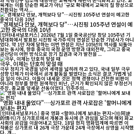
과 학령인구 감소에 대응하는 교육체계 재편이 본격화되고 있다. 교
육계는 이를 단순한 폐교가 아닌 '규모 확대에서 교육의 질 향상으로
전환되는 역사...
"경제보다 안보, 개혁보다 당"…시진핑 105주년 연설이 예
고한 중국의 다음 10년
[인터내셔널포커스] 2026년 7월 1일 중국공산당 창당 105주년 기
념대회에서 발표된 시진핑 국가주석의 연설은 단순한 기념사가 아니
었다. 약 1만 자에 달하는 이번 연설은 지난 105년의 역사를 되돌아
보는 동시에, 향후 중국의 국정 운영 방향과 대외전략, 그리고 중국
공산당이 어떤 방식으로 장기 집권과 국가 발전을 ...
극우, 이제는 단호히 맞설 때
극우 정치가 국경을 넘어 세력을 넓히려 하고 있다. 국내 일부 극우
성향 단체가 미국에서 공개 활동을 벌였다는 소식은 결코 가볍게 넘
길 일이 아니다. 이들이 내세운 것은 정책 경쟁이나 건전한 비판이
아니라 정부를 향한 원색적인 비난, 근거가 확인되지 않은 부정선거
주장, 종교를 앞세운 선동이었다. 민주주의...
"영화 내내 울었다"…싱가포르 관객 사로잡은 '할머니에게
보내는 편지'
[인터내셔널포커스] 중국 영화 <할머니에게 보내는 편지>(给阿嬷
的情书)가 싱가포르에서 개봉과 동시에 큰 관심을 모으며 해외 화교
사회의 공감을 이끌어내고 있다. 18일 현지 영화업계에 따르면 이
작품은 싱가포르 내 26개 극장 가운데 24개 극장에서 상영을 시작했
다. 개...