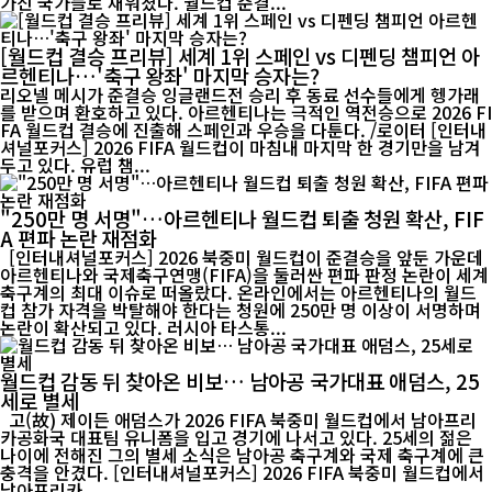
가진 국가들로 채워졌다. 월드컵 준결...
[월드컵 결승 프리뷰] 세계 1위 스페인 vs 디펜딩 챔피언 아
르헨티나…'축구 왕좌' 마지막 승자는?
리오넬 메시가 준결승 잉글랜드전 승리 후 동료 선수들에게 헹가래
를 받으며 환호하고 있다. 아르헨티나는 극적인 역전승으로 2026 FI
FA 월드컵 결승에 진출해 스페인과 우승을 다툰다. /로이터 [인터내
셔널포커스] 2026 FIFA 월드컵이 마침내 마지막 한 경기만을 남겨
두고 있다. 유럽 챔...
"250만 명 서명"…아르헨티나 월드컵 퇴출 청원 확산, FIF
A 편파 논란 재점화
[인터내셔널포커스] 2026 북중미 월드컵이 준결승을 앞둔 가운데
아르헨티나와 국제축구연맹(FIFA)을 둘러싼 편파 판정 논란이 세계
축구계의 최대 이슈로 떠올랐다. 온라인에서는 아르헨티나의 월드
컵 참가 자격을 박탈해야 한다는 청원에 250만 명 이상이 서명하며
논란이 확산되고 있다. 러시아 타스통...
월드컵 감동 뒤 찾아온 비보… 남아공 국가대표 애덤스, 25
세로 별세
고(故) 제이든 애덤스가 2026 FIFA 북중미 월드컵에서 남아프리
카공화국 대표팀 유니폼을 입고 경기에 나서고 있다. 25세의 젊은
나이에 전해진 그의 별세 소식은 남아공 축구계와 국제 축구계에 큰
충격을 안겼다. [인터내셔널포커스] 2026 FIFA 북중미 월드컵에서
남아프리카...