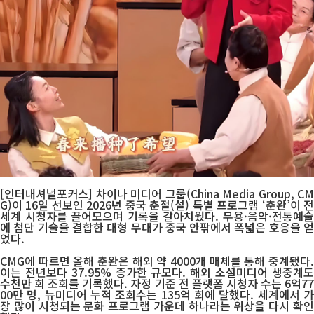
[인터내셔널포커스] 차이나 미디어 그룹(China Media Group, CM
G)이 16일 선보인 2026년 중국 춘절(설) 특별 프로그램 ‘춘완’이 전
세계 시청자를 끌어모으며 기록을 갈아치웠다. 무용·음악·전통예술
에 첨단 기술을 결합한 대형 무대가 중국 안팎에서 폭넓은 호응을 얻
었다.
CMG에 따르면 올해 춘완은 해외 약 4000개 매체를 통해 중계됐다.
이는 전년보다 37.95% 증가한 규모다. 해외 소셜미디어 생중계도
수천만 회 조회를 기록했다. 자정 기준 전 플랫폼 시청자 수는 6억77
00만 명, 뉴미디어 누적 조회수는 135억 회에 달했다. 세계에서 가
장 많이 시청되는 문화 프로그램 가운데 하나라는 위상을 다시 확인