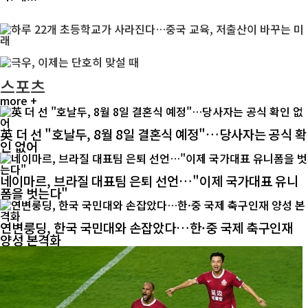
스포츠
more +
英 더 선 "호날두, 8월 8일 결혼식 예정"…당사자는 공식 확
인 없어
네이마르, 브라질 대표팀 은퇴 선언…"이제 국가대표 유니
폼을 벗는다"
연변룽딩, 한국 국민대와 손잡았다…한·중 국제 축구인재
양성 본격화