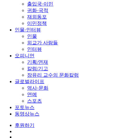
출입국·이민
귀화·국적
재외동포
이민정책
인물·인터뷰
인물
외교가 사람들
인터뷰
오피니언
기획/연재
칼럼/기고
장유리 교수의 문화칼럼
글로벌라이프
역사·문화
연예
스포츠
포토뉴스
동영상뉴스
후원하기