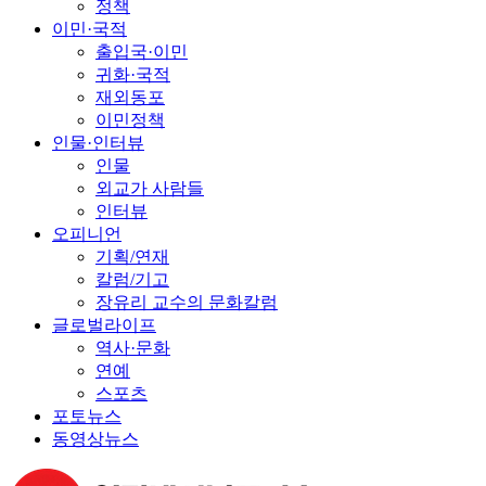
정책
이민·국적
출입국·이민
귀화·국적
재외동포
이민정책
인물·인터뷰
인물
외교가 사람들
인터뷰
오피니언
기획/연재
칼럼/기고
장유리 교수의 문화칼럼
글로벌라이프
역사·문화
연예
스포츠
포토뉴스
동영상뉴스