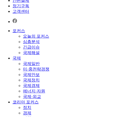
간편결제
정기구독
고객센터
포커스
오늘의 포커스
심층분석
긴급이슈
국제해설
국제
국제일반
미·중전략경쟁
국제안보
국제정치
국제경제
에너지·자원
국제·외교
코리아 포커스
정치
경제