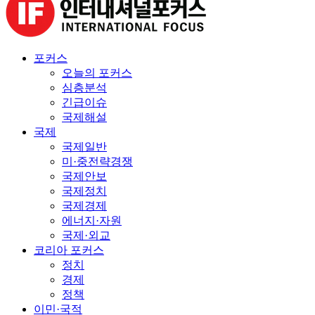
포커스
오늘의 포커스
심층분석
긴급이슈
국제해설
국제
국제일반
미·중전략경쟁
국제안보
국제정치
국제경제
에너지·자원
국제·외교
코리아 포커스
정치
경제
정책
이민·국적