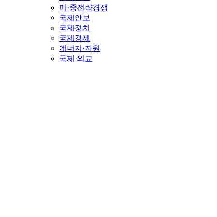
미·중전략경쟁
국제안보
국제정치
국제경제
에너지·자원
국제·외교
코리아 포커스
정치
경제
정책
이민·국적
출입국·이민
귀화·국적
재외동포
이민정책
인물·인터뷰
인물
외교가 사람들
인터뷰
오피니언
기획/연재