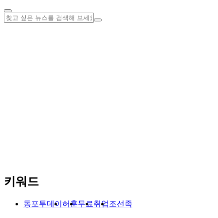
키워드
동포투데이
허훈
무료
취업
조선족