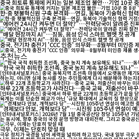
중국 희토류 통제에 커지는 일본 제조업 불안…기업 10곳 중
한·중 횃불혁신원 구축 본격화…연길, 동북아 기술혁신 협
"에어컨 24시간 켜두면 더 절약?"…전력당국이 알려준 진짜
"배달 현장까지 AI"…징둥, 음성 인식 스마트 헬멧 첫 공개
중국, 전기차 충전기 'CCC 인증' 의무화…8월부터 미인증 
추천뉴스
"한국 국적 취득한 조선족, 중국 농지 계속 보유해도 되나
[인터내셔널포커스] 중국 동북지역 조선족 마을에서 오랫동안 제기돼
하는지, 아니면 실제 농사를 짓는 주민들에게 다시 배분해야 하는지를
하루 22개 초등학교가 사라진다…중국 교육, 저출산이 바꾸
[인터내셔널포커스] 중국에서 하루 평균 22개의 초등학교가 문을 닫
육계는 이를 단순한 폐교가 아닌 '규모 확대에서 교육의 질 향상으로 
"경제보다 안보, 개혁보다 당"…시진핑 105주년 연설이 예
[인터내셔널포커스] 2026년 7월 1일 중국공산당 창당 105주년 
는 동시에, 향후 중국의 국정 운영 방향과 대외전략, 그리고 중국공산
극우, 이제는 단호히 맞설 때
극우 정치가 국경을 넘어 세력을 넓히려 하고 있다. 국내 일부 극우