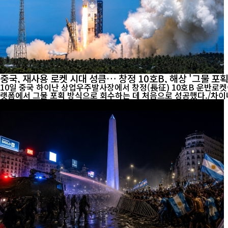
중국, 재사용 로켓 시대 성큼… 창정 10호B, 해상 '그물 포획
10일 중국 하이난 상업우주발사장에서 창정(長征) 10호B 운반로켓