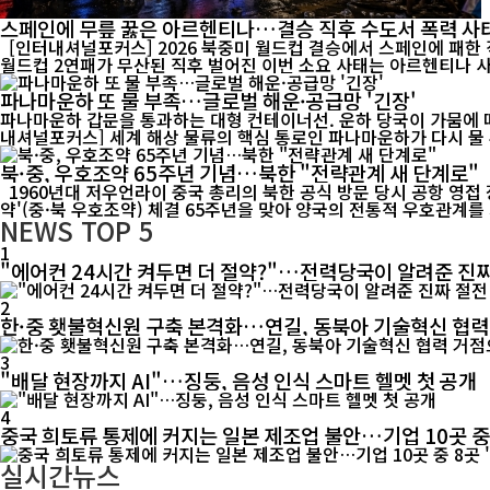
스페인에 무릎 꿇은 아르헨티나…결승 직후 수도서 폭력 사
[인터내셔널포커스] 2026 북중미 월드컵 결승에서 스페인에 패한
파나마운하 또 물 부족…글로벌 해운·공급망 '긴장'
파나마운하 갑문을 통과하는 대형 컨테이너선. 운하 당국이 가뭄에 따른
내셔널포커스] 세계 해상 물류의 핵심 통로인 파나마운하가 다시 물 부
북·중, 우호조약 65주년 기념…북한 "전략관계 새 단계로"
1960년대 저우언라이 중국 총리의 북한 공식 방문 당시 공항 영접 장면. 중·북 전통 우호관계의 역사적 순간을 담은 기록 영상. [인터내셔널포커스] 북한이 중국과 체결한 '조중우호협조 및 상호원조조
약'(중·북 우호조약) 체결 65주년을 맞아 양국의 전통적 우호관계를 
NEWS
TOP 5
1
"에어컨 24시간 켜두면 더 절약?"…전력당국이 알려준 진짜
2
한·중 횃불혁신원 구축 본격화…연길, 동북아 기술혁신 협
3
"배달 현장까지 AI"…징둥, 음성 인식 스마트 헬멧 첫 공개
4
중국 희토류 통제에 커지는 일본 제조업 불안…기업 10곳 중
실시간뉴스