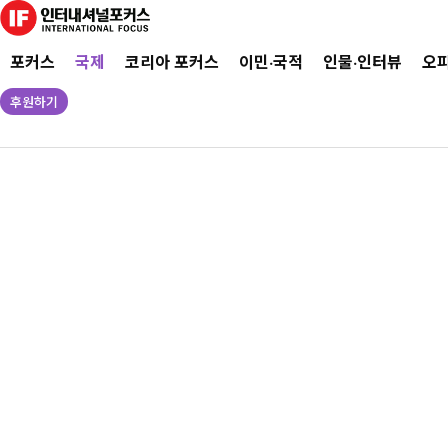
포커스
국제
코리아 포커스
이민·국적
인물·인터뷰
오
후원하기