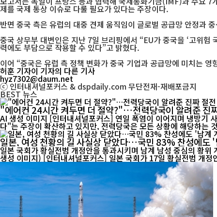
보고서는 독일이 프랑스 등과 협력해 국제통화기금(IMF)과 주요 7개
제를 국제 통상 이슈로 다룰 필요가 있다는 주장이다.
반면 중국 측은 유럽의 대중 견제 움직임이 글로벌 공급망 안정과 중·
중국 상무부 대변인은 지난 7일 브리핑에서 “EU가 중국을 ‘고위험 
력에도 부담으로 작용할 수 있다”고 밝혔다.
이어 “중국은 유럽 측 정책 변화가 중국 기업과 공급망에 미치는 영
허훈 기자
이 기자의 다른 기사
hyz7302@daum.net
ⓒ 인터내셔널포커스 & dspdaily.com 무단전재-재배포금지
BEST
뉴스
"에어컨 24시간 켜두면 더 절약?"…전력당국이 알려준 진짜
AI 생성 이미지 [인터내셔널포커스] 연일 폭염이 이어지며 냉방기 사용이 급증하고 전기요금 부담에 대한 우려도 커지고 있다. 최근 온라인에서는 "에어컨은 24시간 계속 켜두는 것이 오히려 전기료를 아낀
다"는 주장이 확산하고 있지만, 전력당국은 모든 상황에 해당하는 것은
일본, 여성 천황의 길 사실상 닫았다…국민 83% 찬성에도 '
일본 국회가 황실전범 개정안을 통과시키며 남계 남성 중심의 황위 계
생성 이미지) [인터내셔널포커스] 일본 국회가 17일 황실전범 개