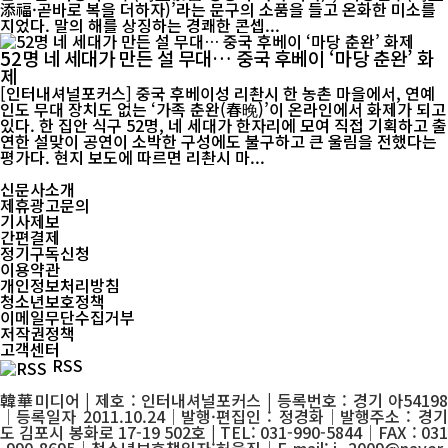
添福·곧바로 복을 더하자)’라는 문구의 소품을 들고 온화한 미소를
지었다. 말의 해를 상징하는 경쾌한 콘셉...
52명 네 세대가 만든 설 무대… 중국 후베이 ‘마당 춘완’ 화
제
[인터내셔널포커스] 중국 후베이성 리촨시 한 농촌 마을에서, 연예
인도 무대 장치도 없는 ‘가족 춘완(春晚)’이 온라인에서 화제가 되고
있다. 한 집안 식구 52명, 네 세대가 한자리에 모여 직접 기획하고 출
연한 설맞이 공연이 소박한 구성에도 불구하고 큰 울림을 전했다는
평가다. 현지 보도에 따르면 리촨시 마...
신문사소개
제휴광고문의
기사제보
간편결제
정기구독신청
이용약관
개인정보처리방침
청소년보호정책
이메일무단수집거부
저작권정책
고객센터
RSS
韓華미디어 | 제호 : 인터내셔널포커스 | 등록번호 : 경기 아54198
│등록일자 2011.10.24│발행·편집인 : 정경화│발행주소 : 경기
도 김포시 봉화로 17-19 502호 | TEL: 031-990-5844│FAX : 031
-990-8695│청소년보호책임자:허을진│E-mail: j_2009@naver.