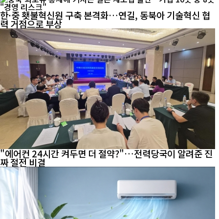
한·중 횃불혁신원 구축 본격화…연길, 동북아 기술혁신 협
력 거점으로 부상
"에어컨 24시간 켜두면 더 절약?"…전력당국이 알려준 진
짜 절전 비결