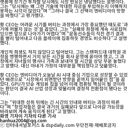
랫폼에 장기간 투자할 당시에도 시장 반응은 냉담했다는 설명이다.
그는 “당시에는 왜 그런 기술에 막대한 자금을 투입하는지 이해하지
못하는 시각이 많았다”며 “그러나 결국 그 선택이 엔비디아의 방향
을 바꿨다”고 평가했다.
황 CEO는 어려운 시기를 버티는 과정에서 가장 중요했던 태도로 ‘과
거에 머물지 않는 것’을 꼽았다. 그는 “실패와 좌절에 계속 사로잡혀
있으면 앞으로 나아가기 어렵다”며 “운동선수들이 직전 경기 결과
를 빨리 털어내고 다음 플레이에 집중하듯 경영도 비슷하다”고 설명
했다.
개인적 희생도 적지 않았다고 털어놨다. 그는 스탠퍼드대 대학원 과
정을 병행하면서 거의 모든 시간을 회사 운영에 쏟아야 했고, 그 과
정에서 자녀들의 행사나 가족과 보내야 할 시간을 상당 부분 놓쳤다
고 말했다. 대신 아내가 가정의 대부분을 책임졌다고 덧붙였다.
황 CEO는 엔비디아가 오늘날 AI 시대 중심 기업으로 성장할 수 있었
던 배경으로 “시장에서 외면받던 방향을 끝까지 밀어붙인 점”을 꼽
았다. GPU가 단순 게임용 칩을 넘어 미래 컴퓨팅 핵심이 될 것이라
는 판단이 결국 AI 산업 성장과 맞물리며 결정적 전환점이 됐다는 것
이다.
그는 “위대한 성취 뒤에는 긴 시간의 인내와 버티는 과정이 따른
다”며 “창업자들은 결국 과거의 실패보다 앞으로 나아갈 가능성을
바라보며 계속 움직이게 된다”고 말했다.
화영 기자
이 기자의 다른 기사
hanhua2004@qq.com
ⓒ 인터내셔널포커스 & dspdaily.com 무단전재-재배포금지