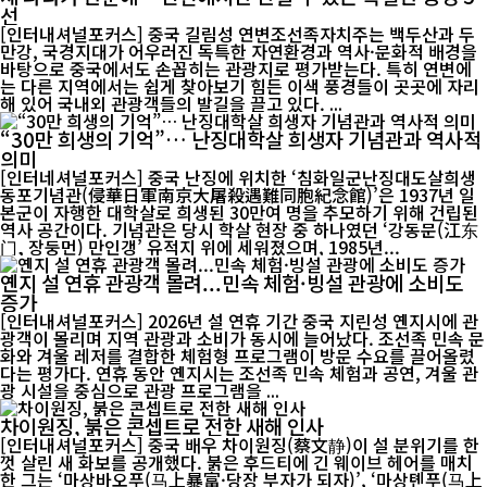
선
[인터내셔널포커스] 중국 길림성 연변조선족자치주는 백두산과 두
만강, 국경지대가 어우러진 독특한 자연환경과 역사·문화적 배경을
바탕으로 중국에서도 손꼽히는 관광지로 평가받는다. 특히 연변에
는 다른 지역에서는 쉽게 찾아보기 힘든 이색 풍경들이 곳곳에 자리
해 있어 국내외 관광객들의 발길을 끌고 있다. ...
“30만 희생의 기억”… 난징대학살 희생자 기념관과 역사적
의미
[인터네셔널포커스] 중국 난징에 위치한 ‘침화일군난징대도살희생
동포기념관(侵華日軍南京大屠殺遇難同胞紀念館)’은 1937년 일
본군이 자행한 대학살로 희생된 30만여 명을 추모하기 위해 건립된
역사 공간이다. 기념관은 당시 학살 현장 중 하나였던 ‘강동문(江东
门, 장둥먼) 만인갱’ 유적지 위에 세워졌으며, 1985년...
옌지 설 연휴 관광객 몰려...민속 체험·빙설 관광에 소비도
증가
[인터내셔널포커스] 2026년 설 연휴 기간 중국 지린성 옌지시에 관
광객이 몰리며 지역 관광과 소비가 동시에 늘어났다. 조선족 민속 문
화와 겨울 레저를 결합한 체험형 프로그램이 방문 수요를 끌어올렸
다는 평가다. 연휴 동안 옌지시는 조선족 민속 체험과 공연, 겨울 관
광 시설을 중심으로 관광 프로그램을 ...
차이원징, 붉은 콘셉트로 전한 새해 인사
[인터내셔널포커스] 중국 배우 차이원징(蔡文静)이 설 분위기를 한
껏 살린 새 화보를 공개했다. 붉은 후드티에 긴 웨이브 헤어를 매치
한 그는 ‘마상바오푸(马上暴富·당장 부자가 되자)’, ‘마상톈푸(马上