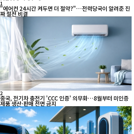
1
"에어컨 24시간 켜두면 더 절약?"…전력당국이 알려준 진
짜 절전 비결
2
중국, 전기차 충전기 'CCC 인증' 의무화…8월부터 미인증
제품 생산·판매 전면 금지