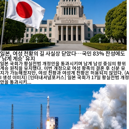
일본, 여성 천황의 길 사실상 닫았다…국민 83% 찬성에도
'남계 계승' 유지
일본 국회가 황실전범 개정안을 통과시키며 남계 남성 중심의 황위
계승 원칙을 유지했다. 이번 개정으로 여성 황족의 결혼 후 신분 유
지가 가능해졌지만, 여성 천황과 여성계 천황은 허용되지 않았다. (A
I 생성 이미지) [인터내셔널포커스] 일본 국회가 17일 황실전범 개정
안을 통과시키...