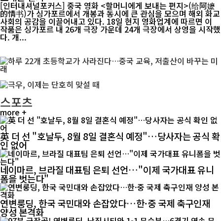
[인터내셔널포커스] 중국 영화 <할머니에게 보내는 편지>(给阿嬷
的情书)가 싱가포르에서 개봉과 동시에 큰 관심을 모으며 해외 화교
사회의 공감을 이끌어내고 있다. 18일 현지 영화업계에 따르면 이
작품은 싱가포르 내 26개 극장 가운데 24개 극장에서 상영을 시작했
다. 개...
스포츠
more +
英 더 선 "호날두, 8월 8일 결혼식 예정"…당사자는 공식 확
인 없어
네이마르, 브라질 대표팀 은퇴 선언…"이제 국가대표 유니
폼을 벗는다"
연변룽딩, 한국 국민대와 손잡았다…한·중 국제 축구인재
양성 본격화