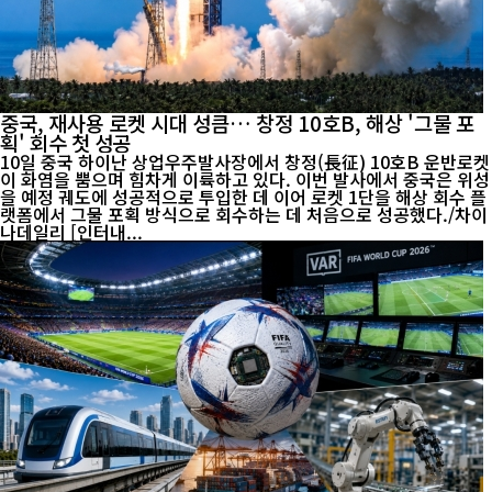
중국, 재사용 로켓 시대 성큼… 창정 10호B, 해상 '그물 포
획' 회수 첫 성공
10일 중국 하이난 상업우주발사장에서 창정(長征) 10호B 운반로켓
이 화염을 뿜으며 힘차게 이륙하고 있다. 이번 발사에서 중국은 위성
을 예정 궤도에 성공적으로 투입한 데 이어 로켓 1단을 해상 회수 플
랫폼에서 그물 포획 방식으로 회수하는 데 처음으로 성공했다./차이
나데일리 [인터내...