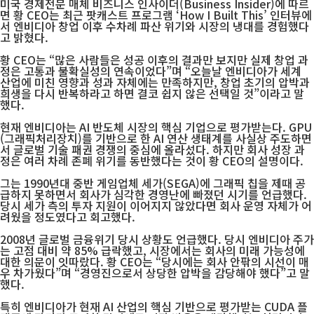
미국 경제전문 매체 비즈니스 인사이더(Business Insider)에 따르
면 황 CEO는 최근 팟캐스트 프로그램 ‘How I Built This’ 인터뷰에
서 엔비디아 창업 이후 수차례 파산 위기와 시장의 냉대를 경험했다
고 밝혔다.
황 CEO는 “많은 사람들은 성공 이후의 결과만 보지만 실제 창업 과
정은 고통과 불확실성의 연속이었다”며 “오늘날 엔비디아가 세계
산업에 미친 영향과 성과 자체에는 만족하지만, 창업 초기의 압박과
희생을 다시 반복하라고 하면 결코 쉽지 않은 선택일 것”이라고 말
했다.
현재 엔비디아는 AI 반도체 시장의 핵심 기업으로 평가받는다. GPU
(그래픽처리장치)를 기반으로 한 AI 연산 생태계를 사실상 주도하면
서 글로벌 기술 패권 경쟁의 중심에 올라섰다. 하지만 회사 성장 과
정은 여러 차례 존폐 위기를 동반했다는 것이 황 CEO의 설명이다.
그는 1990년대 중반 게임업체 세가(SEGA)에 그래픽 칩을 제때 공
급하지 못하면서 회사가 심각한 경영난에 빠졌던 시기를 언급했다.
당시 세가 측의 투자 지원이 이어지지 않았다면 회사 운영 자체가 어
려웠을 정도였다고 회고했다.
2008년 글로벌 금융위기 당시 상황도 언급했다. 당시 엔비디아 주가
는 고점 대비 약 85% 급락했고, 시장에서는 회사의 미래 가능성에
대한 의문이 잇따랐다. 황 CEO는 “당시에는 회사 안팎의 시선이 매
우 차가웠다”며 “경영진으로서 상당한 압박을 감당해야 했다”고 말
했다.
특히 엔비디아가 현재 AI 산업의 핵심 기반으로 평가받는 CUDA 플