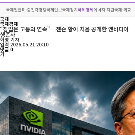
국제일반
미·중전략경쟁
국제안보
국제정치
국제경제
에너지·자원
국제·외교
국제
국제경제
“창업은 고통의 연속”…젠슨 황이 처음 공개한 엔비디아
생존사
화영
기자
입력 2026.05.21 20:10
댓글 0
가