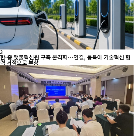
3
한·중 횃불혁신원 구축 본격화…연길, 동북아 기술혁신 협
력 거점으로 부상