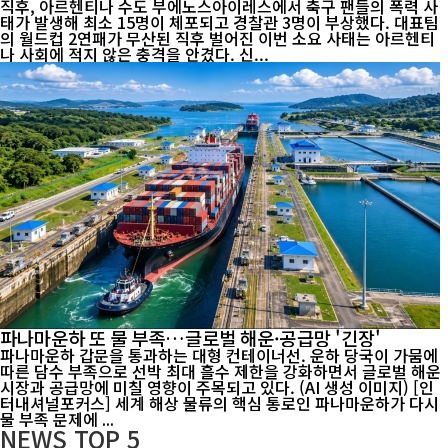
직후, 아르헨티나 수도 부에노스아이레스에서 축구 팬들의 폭력 사
태가 발생해 최소 15명이 체포되고 경찰관 3명이 부상했다. 대표팀
의 월드컵 2연패가 무산된 직후 벌어진 이번 소요 사태는 아르헨티
나 사회에 적지 않은 충격을 안겼다. 신...
파나마운하 또 물 부족…글로벌 해운·공급망 '긴장'
파나마운하 갑문을 통과하는 대형 컨테이너선. 운하 당국이 가뭄에
따른 담수 부족으로 선박 최대 흘수 제한을 강화하면서 글로벌 해운
시장과 공급망에 미칠 영향이 주목되고 있다. (AI 생성 이미지) [인
터내셔널포커스] 세계 해상 물류의 핵심 통로인 파나마운하가 다시
물 부족 문제에 ...
NEWS
TOP 5