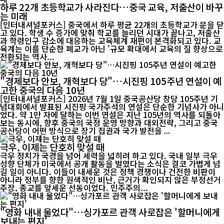
하루 22개 초등학교가 사라진다…중국 교육, 저출산이 바꾸
는 미래
[인터내셔널포커스] 중국에서 하루 평균 22개의 초등학교가 문을 닫
고 있다. 학생 수 증가에 맞춰 학교를 늘리던 시대가 끝나고, 저출산
과 학령인구 감소에 대응하는 교육체계 재편이 본격화되고 있다. 교
육계는 이를 단순한 폐교가 아닌 '규모 확대에서 교육의 질 향상으로
전환되는 역사...
"경제보다 안보, 개혁보다 당"…시진핑 105주년 연설이 예
고한 중국의 다음 10년
[인터내셔널포커스] 2026년 7월 1일 중국공산당 창당 105주년 기
념대회에서 발표된 시진핑 국가주석의 연설은 단순한 기념사가 아니
었다. 약 1만 자에 달하는 이번 연설은 지난 105년의 역사를 되돌아
보는 동시에, 향후 중국의 국정 운영 방향과 대외전략, 그리고 중국
공산당이 어떤 방식으로 장기 집권과 국가 발전을 ...
극우, 이제는 단호히 맞설 때
극우 정치가 국경을 넘어 세력을 넓히려 하고 있다. 국내 일부 극우
성향 단체가 미국에서 공개 활동을 벌였다는 소식은 결코 가볍게 넘
길 일이 아니다. 이들이 내세운 것은 정책 경쟁이나 건전한 비판이
아니라 정부를 향한 원색적인 비난, 근거가 확인되지 않은 부정선거
주장, 종교를 앞세운 선동이었다. 민주주의...
"영화 내내 울었다"…싱가포르 관객 사로잡은 '할머니에게
보내는 편지'