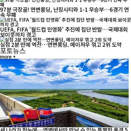
97분 극장골! 연변룽딩, 난징시티와 1-1 무승부…6경기 연
속 무패
UEFA, FIFA '월드컵 민영화' 추진에 집단 반발…국제대회
보이콧까지 경고
실점 2분 만에 역전…연변룽딩, 메이저우 꺾고 2위 도약
포토뉴스
more +
세 나라가 한눈에…연변에서만 만날 수 있는 특별한 풍경 5