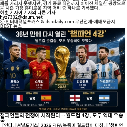
패를 가리지 못했지만, 경기 종료 직전까지 이어진 치열한 공방으로
올 시즌 가장 흥미로운 지역 더비 중 하나로 기록됐다.
허훈 기자
이 기자의 다른 기사
hyz7302@daum.net
ⓒ 인터내셔널포커스 & dspdaily.com 무단전재-재배포금지
BEST
뉴스
챔피언들의 전쟁이 시작된다…월드컵 4강, 모두 역대 우승
국
[인터내셔널포커스] 2026 FIFA 북중미 월드컵이 마침내 '챔피언