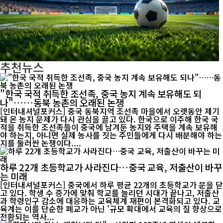
추천뉴스
"한국 국적 취득한 조선족, 중국 농지 계속 보유해도 되
나"……동북 농촌의 오래된 논쟁
[인터내셔널포커스] 중국 동북지역 조선족 마을에서 오랫동안 제기
돼 온 농지 문제가 다시 관심을 끌고 있다. 한국으로 이주해 한국 국
적을 취득한 조선족들이 중국에 남겨둔 농지와 주택을 계속 보유해
야 하는지, 아니면 실제 농사를 짓는 주민들에게 다시 배분해야 하는
지를 둘러싼 논쟁이다....
하루 22개 초등학교가 사라진다…중국 교육, 저출산이 바꾸
는 미래
[인터내셔널포커스] 중국에서 하루 평균 22개의 초등학교가 문을 닫
고 있다. 학생 수 증가에 맞춰 학교를 늘리던 시대가 끝나고, 저출산
과 학령인구 감소에 대응하는 교육체계 재편이 본격화되고 있다. 교
육계는 이를 단순한 폐교가 아닌 '규모 확대에서 교육의 질 향상으로
전환되는 역사...