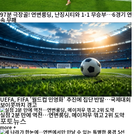
97분 극장골! 연변룽딩, 난징시티와 1-1 무승부…6경기 연
속 무패
UEFA, FIFA '월드컵 민영화' 추진에 집단 반발…국제대회
보이콧까지 경고
실점 2분 만에 역전…연변룽딩, 메이저우 꺾고 2위 도약
포토뉴스
more +