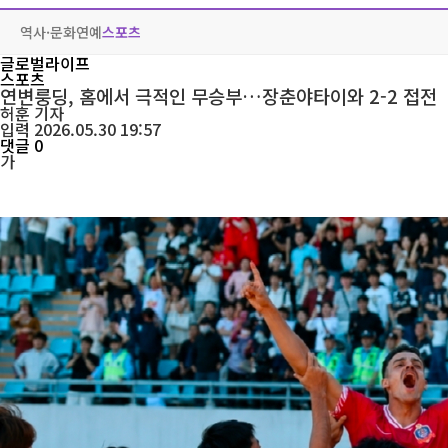
역사·문화
연예
스포츠
글로벌라이프
스포츠
연변룽딩, 홈에서 극적인 무승부…장춘야타이와 2-2 접전
허훈
기자
입력 2026.05.30 19:57
댓글 0
가