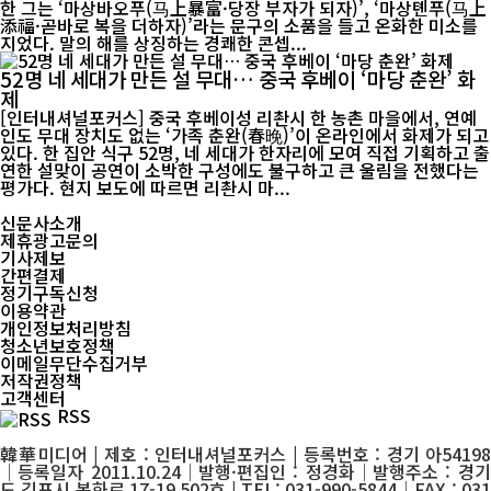
한 그는 ‘마상바오푸(马上暴富·당장 부자가 되자)’, ‘마상톈푸(马上
添福·곧바로 복을 더하자)’라는 문구의 소품을 들고 온화한 미소를
지었다. 말의 해를 상징하는 경쾌한 콘셉...
52명 네 세대가 만든 설 무대… 중국 후베이 ‘마당 춘완’ 화
제
[인터내셔널포커스] 중국 후베이성 리촨시 한 농촌 마을에서, 연예
인도 무대 장치도 없는 ‘가족 춘완(春晚)’이 온라인에서 화제가 되고
있다. 한 집안 식구 52명, 네 세대가 한자리에 모여 직접 기획하고 출
연한 설맞이 공연이 소박한 구성에도 불구하고 큰 울림을 전했다는
평가다. 현지 보도에 따르면 리촨시 마...
신문사소개
제휴광고문의
기사제보
간편결제
정기구독신청
이용약관
개인정보처리방침
청소년보호정책
이메일무단수집거부
저작권정책
고객센터
RSS
韓華미디어 | 제호 : 인터내셔널포커스 | 등록번호 : 경기 아54198
│등록일자 2011.10.24│발행·편집인 : 정경화│발행주소 : 경기
도 김포시 봉화로 17-19 502호 | TEL: 031-990-5844│FAX : 031