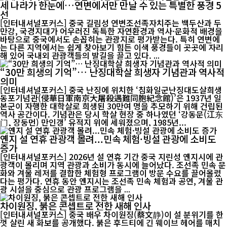
세 나라가 한눈에…연변에서만 만날 수 있는 특별한 풍경 5
선
[인터내셔널포커스] 중국 길림성 연변조선족자치주는 백두산과 두
만강, 국경지대가 어우러진 독특한 자연환경과 역사·문화적 배경을
바탕으로 중국에서도 손꼽히는 관광지로 평가받는다. 특히 연변에
는 다른 지역에서는 쉽게 찾아보기 힘든 이색 풍경들이 곳곳에 자리
해 있어 국내외 관광객들의 발길을 끌고 있다. ...
“30만 희생의 기억”… 난징대학살 희생자 기념관과 역사적
의미
[인터네셔널포커스] 중국 난징에 위치한 ‘침화일군난징대도살희생
동포기념관(侵華日軍南京大屠殺遇難同胞紀念館)’은 1937년 일
본군이 자행한 대학살로 희생된 30만여 명을 추모하기 위해 건립된
역사 공간이다. 기념관은 당시 학살 현장 중 하나였던 ‘강동문(江东
门, 장둥먼) 만인갱’ 유적지 위에 세워졌으며, 1985년...
옌지 설 연휴 관광객 몰려...민속 체험·빙설 관광에 소비도
증가
[인터내셔널포커스] 2026년 설 연휴 기간 중국 지린성 옌지시에 관
광객이 몰리며 지역 관광과 소비가 동시에 늘어났다. 조선족 민속 문
화와 겨울 레저를 결합한 체험형 프로그램이 방문 수요를 끌어올렸
다는 평가다. 연휴 동안 옌지시는 조선족 민속 체험과 공연, 겨울 관
광 시설을 중심으로 관광 프로그램을 ...
차이원징, 붉은 콘셉트로 전한 새해 인사
[인터내셔널포커스] 중국 배우 차이원징(蔡文静)이 설 분위기를 한
껏 살린 새 화보를 공개했다. 붉은 후드티에 긴 웨이브 헤어를 매치