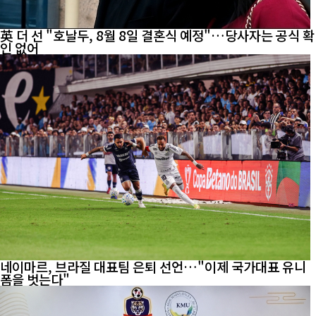
英 더 선 "호날두, 8월 8일 결혼식 예정"…당사자는 공식 확
인 없어
네이마르, 브라질 대표팀 은퇴 선언…"이제 국가대표 유니
폼을 벗는다"