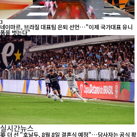
3
네이마르, 브라질 대표팀 은퇴 선언…"이제 국가대표 유니
폼을 벗는다"
실시간뉴스
英 더 선 "호날두, 8월 8일 결혼식 예정"…당사자는 공식 확