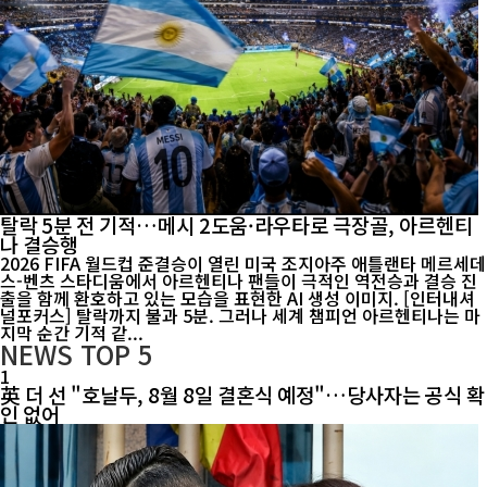
탈락 5분 전 기적…메시 2도움·라우타로 극장골, 아르헨티
나 결승행
2026 FIFA 월드컵 준결승이 열린 미국 조지아주 애틀랜타 메르세데
스-벤츠 스타디움에서 아르헨티나 팬들이 극적인 역전승과 결승 진
출을 함께 환호하고 있는 모습을 표현한 AI 생성 이미지. [인터내셔
널포커스] 탈락까지 불과 5분. 그러나 세계 챔피언 아르헨티나는 마
지막 순간 기적 같...
NEWS
TOP 5
1
英 더 선 "호날두, 8월 8일 결혼식 예정"…당사자는 공식 확
인 없어