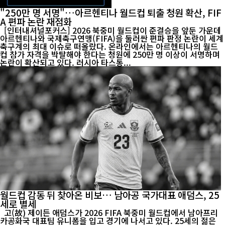
"250만 명 서명"…아르헨티나 월드컵 퇴출 청원 확산, FIF
A 편파 논란 재점화
[인터내셔널포커스] 2026 북중미 월드컵이 준결승을 앞둔 가운데
아르헨티나와 국제축구연맹(FIFA)을 둘러싼 편파 판정 논란이 세계
축구계의 최대 이슈로 떠올랐다. 온라인에서는 아르헨티나의 월드
컵 참가 자격을 박탈해야 한다는 청원에 250만 명 이상이 서명하며
논란이 확산되고 있다. 러시아 타스통...
월드컵 감동 뒤 찾아온 비보… 남아공 국가대표 애덤스, 25
세로 별세
고(故) 제이든 애덤스가 2026 FIFA 북중미 월드컵에서 남아프리
카공화국 대표팀 유니폼을 입고 경기에 나서고 있다. 25세의 젊은