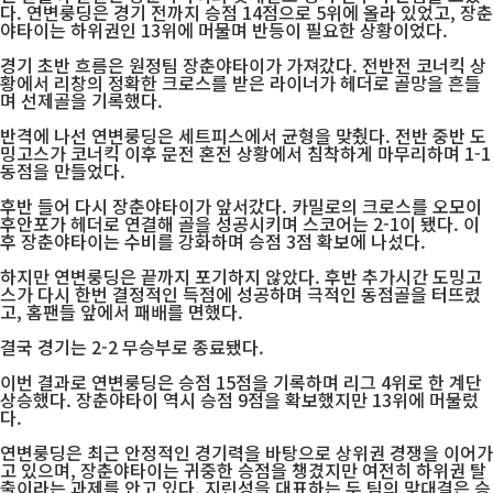
다. 연변룽딩은 경기 전까지 승점 14점으로 5위에 올라 있었고, 장춘
야타이는 하위권인 13위에 머물며 반등이 필요한 상황이었다.
경기 초반 흐름은 원정팀 장춘야타이가 가져갔다. 전반전 코너킥 상
황에서 리창의 정확한 크로스를 받은 라이너가 헤더로 골망을 흔들
며 선제골을 기록했다.
반격에 나선 연변룽딩은 세트피스에서 균형을 맞췄다. 전반 중반 도
밍고스가 코너킥 이후 문전 혼전 상황에서 침착하게 마무리하며 1-1
동점을 만들었다.
후반 들어 다시 장춘야타이가 앞서갔다. 카밀로의 크로스를 오모이
후안포가 헤더로 연결해 골을 성공시키며 스코어는 2-1이 됐다. 이
후 장춘야타이는 수비를 강화하며 승점 3점 확보에 나섰다.
하지만 연변룽딩은 끝까지 포기하지 않았다. 후반 추가시간 도밍고
스가 다시 한번 결정적인 득점에 성공하며 극적인 동점골을 터뜨렸
고, 홈팬들 앞에서 패배를 면했다.
결국 경기는 2-2 무승부로 종료됐다.
이번 결과로 연변룽딩은 승점 15점을 기록하며 리그 4위로 한 계단
상승했다. 장춘야타이 역시 승점 9점을 확보했지만 13위에 머물렀
다.
연변룽딩은 최근 안정적인 경기력을 바탕으로 상위권 경쟁을 이어가
고 있으며, 장춘야타이는 귀중한 승점을 챙겼지만 여전히 하위권 탈
출이라는 과제를 안고 있다. 지린성을 대표하는 두 팀의 맞대결은 승