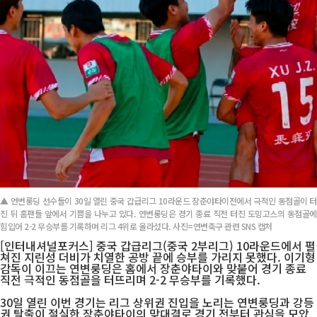
▲ 연변룽딩 선수들이 30일 열린 중국 갑급리그 10라운드 장춘야타이전에서 극적인 동점골이 터
진 뒤 홈팬들 앞에서 기쁨을 나누고 있다. 연변룽딩은 경기 종료 직전 터진 도밍고스의 동점골에
힘입어 2-2 무승부를 기록하며 리그 4위로 올라섰다. 사진=연변축구 관련 SNS 캡처
[인터내셔널포커스] 중국 갑급리그(중국 2부리그) 10라운드에서 펼
쳐진 지린성 더비가 치열한 공방 끝에 승부를 가리지 못했다. 이기형
감독이 이끄는 연변룽딩은 홈에서 장춘야타이와 맞붙어 경기 종료
직전 극적인 동점골을 터뜨리며 2-2 무승부를 기록했다.
30일 열린 이번 경기는 리그 상위권 진입을 노리는 연변룽딩과 강등
권 탈출이 절실한 장춘야타이의 맞대결로 경기 전부터 관심을 모았