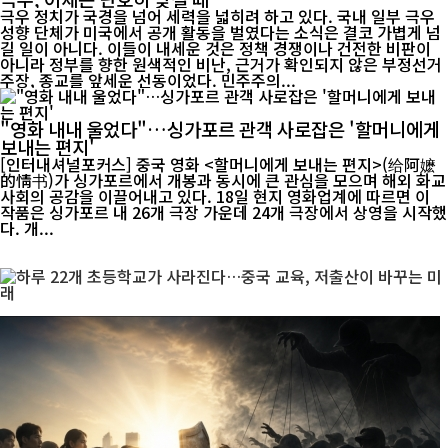
극우 정치가 국경을 넘어 세력을 넓히려 하고 있다. 국내 일부 극우
성향 단체가 미국에서 공개 활동을 벌였다는 소식은 결코 가볍게 넘
길 일이 아니다. 이들이 내세운 것은 정책 경쟁이나 건전한 비판이
아니라 정부를 향한 원색적인 비난, 근거가 확인되지 않은 부정선거
주장, 종교를 앞세운 선동이었다. 민주주의...
"영화 내내 울었다"…싱가포르 관객 사로잡은 '할머니에게
보내는 편지'
[인터내셔널포커스] 중국 영화 <할머니에게 보내는 편지>(给阿嬷
的情书)가 싱가포르에서 개봉과 동시에 큰 관심을 모으며 해외 화교
사회의 공감을 이끌어내고 있다. 18일 현지 영화업계에 따르면 이
작품은 싱가포르 내 26개 극장 가운데 24개 극장에서 상영을 시작했
다. 개...