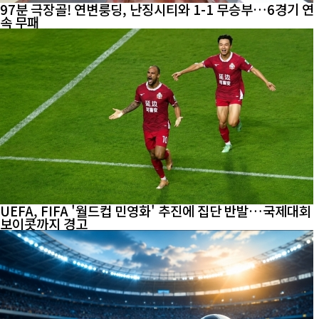
97분 극장골! 연변룽딩, 난징시티와 1-1 무승부…6경기 연
속 무패
UEFA, FIFA '월드컵 민영화' 추진에 집단 반발…국제대회
보이콧까지 경고