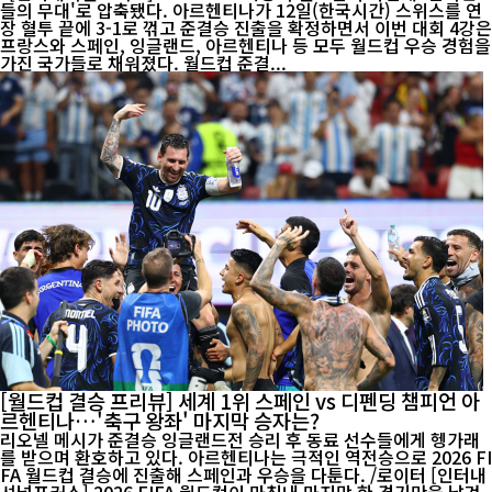
들의 무대'로 압축됐다. 아르헨티나가 12일(한국시간) 스위스를 연
장 혈투 끝에 3-1로 꺾고 준결승 진출을 확정하면서 이번 대회 4강은
프랑스와 스페인, 잉글랜드, 아르헨티나 등 모두 월드컵 우승 경험을
가진 국가들로 채워졌다. 월드컵 준결...
[월드컵 결승 프리뷰] 세계 1위 스페인 vs 디펜딩 챔피언 아
르헨티나…'축구 왕좌' 마지막 승자는?
리오넬 메시가 준결승 잉글랜드전 승리 후 동료 선수들에게 헹가래
를 받으며 환호하고 있다. 아르헨티나는 극적인 역전승으로 2026 FI
FA 월드컵 결승에 진출해 스페인과 우승을 다툰다. /로이터 [인터내