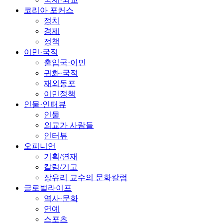
코리아 포커스
정치
경제
정책
이민·국적
출입국·이민
귀화·국적
재외동포
이민정책
인물·인터뷰
인물
외교가 사람들
인터뷰
오피니언
기획/연재
칼럼/기고
장유리 교수의 문화칼럼
글로벌라이프
역사·문화
연예
스포츠