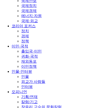
국제안보
국제정치
국제경제
에너지·자원
국제·외교
코리아 포커스
정치
경제
정책
이민·국적
출입국·이민
귀화·국적
재외동포
이민정책
인물·인터뷰
인물
외교가 사람들
인터뷰
오피니언
기획/연재
칼럼/기고
장유리 교수의 문화칼럼