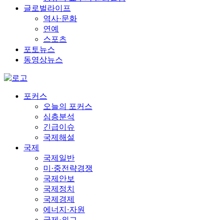
글로벌라이프
역사·문화
연예
스포츠
포토뉴스
동영상뉴스
포커스
오늘의 포커스
심층분석
긴급이슈
국제해설
국제
국제일반
미·중전략경쟁
국제안보
국제정치
국제경제
에너지·자원
국제·외교