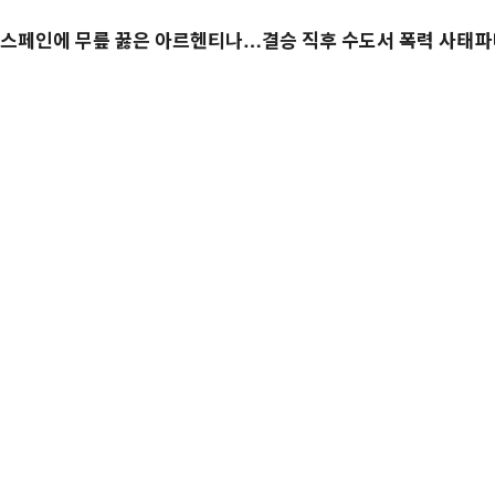
스페인에 무릎 꿇은 아르헨티나…결승 직후 수도서 폭력 사태
파