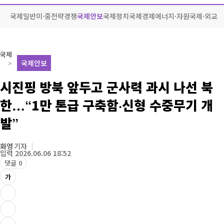
국제일반
미·중전략경쟁
국제안보
국제정치
국제경제
에너지·자원
국제·외교
국제
국제안보
시진핑 방북 앞두고 군사력 과시 나선 북
한…“1만 톤급 구축함·신형 수중무기 개
발”
화영
기자
입력 2026.06.06 18:52
댓글 0
가