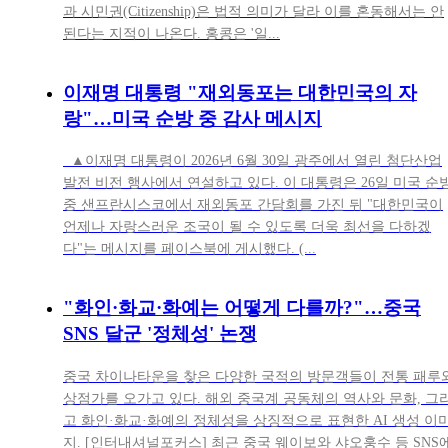
과 시민권(Citizenship)은 법적 의미가 달라 이를 혼동해서는 안
된다는 지적이 나온다. 홍콩은 '일...
이재명 대통령 "재외동포는 대한민국의 자
랑"…미국 순방 중 감사 메시지
▲이재명 대통령이 2026년 6월 30일 광주에서 열린 첨단산업
발전 비전 행사에서 연설하고 있다. 이 대통령은 26일 미국 순
중 샌프란시스코에서 재외동포 간담회를 가진 뒤 "대한민국이
언제나 자랑스러운 조국이 될 수 있도록 더욱 최선을 다하겠
다"는 메시지를 페이스북에 게시했다. (...
"화인·화교·화예는 어떻게 다를까?"…중국
SNS 달군 '정체성' 논쟁
중국 차이나타운을 찾은 다양한 국적의 방문객들이 전통 패루
상점가를 오가고 있다. 해외 중국계 공동체의 역사와 문화, 그
고 화인·화교·화예의 정체성을 상징적으로 표현한 AI 생성 이
지. [인터내셔널포커스] 최근 중국 웨이보와 샤오훙수 등 SNS