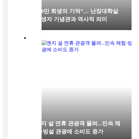
“30만 희생의 기억”… 난징대학살
희생자 기념관과 역사적 의미
옌지 설 연휴 관광객 몰려...민속 체
험·빙설 관광에 소비도 증가