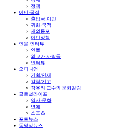
정책
이민·국적
출입국·이민
귀화·국적
재외동포
이민정책
인물·인터뷰
인물
외교가 사람들
인터뷰
오피니언
기획/연재
칼럼/기고
장유리 교수의 문화칼럼
글로벌라이프
역사·문화
연예
스포츠
포토뉴스
동영상뉴스