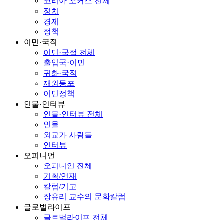
코리아 포커스 전체
정치
경제
정책
이민·국적
이민·국적 전체
출입국·이민
귀화·국적
재외동포
이민정책
인물·인터뷰
인물·인터뷰 전체
인물
외교가 사람들
인터뷰
오피니언
오피니언 전체
기획/연재
칼럼/기고
장유리 교수의 문화칼럼
글로벌라이프
글로벌라이프 전체