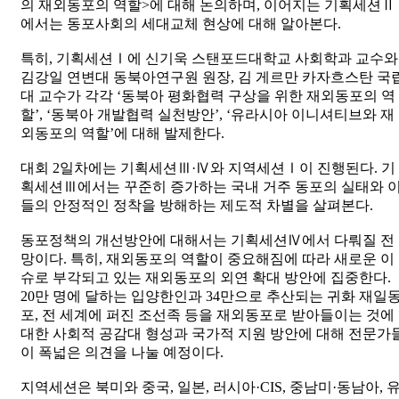
의 재외동포의 역할>에 대해 논의하며, 이어지는 기획세션Ⅱ
에서는 동포사회의 세대교체 현상에 대해 알아본다.
특히, 기획세션Ⅰ에 신기욱 스탠포드대학교 사회학과 교수와
김강일 연변대 동북아연구원 원장, 김 게르만 카자흐스탄 국
대 교수가 각각 ‘동북아 평화협력 구상을 위한 재외동포의 역
할’, ‘동북아 개발협력 실천방안’, ‘유라시아 이니셔티브와 재
외동포의 역할’에 대해 발제한다.
대회 2일차에는 기획세션Ⅲ·Ⅳ와 지역세션Ⅰ이 진행된다. 기
획세션Ⅲ에서는 꾸준히 증가하는 국내 거주 동포의 실태와 
들의 안정적인 정착을 방해하는 제도적 차별을 살펴본다.
동포정책의 개선방안에 대해서는 기획세션Ⅳ에서 다뤄질 전
망이다. 특히, 재외동포의 역할이 중요해짐에 따라 새로운 이
슈로 부각되고 있는 재외동포의 외연 확대 방안에 집중한다.
20만 명에 달하는 입양한인과 34만으로 추산되는 귀화 재일
포, 전 세계에 퍼진 조선족 등을 재외동포로 받아들이는 것에
대한 사회적 공감대 형성과 국가적 지원 방안에 대해 전문가
이 폭넓은 의견을 나눌 예정이다.
지역세션은 북미와 중국, 일본, 러시아·CIS, 중남미·동남아, 