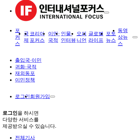
포
동영
국
코리아
이민·
인물·
오피
글로벌
포토
커
상뉴
제
포커스
국적
인터뷰
니언
라이프
뉴스
스
스
출입국·이민
귀화·국적
재외동포
이민정책
로그인
회원가입
로그인
을 하시면
다양한 서비스를
제공받으실 수 있습니다.
전체기사