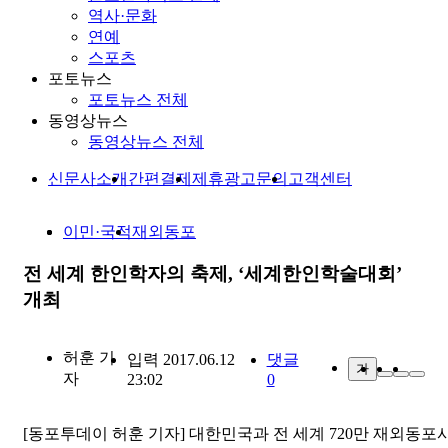
역사·문화
연예
스포츠
포토뉴스
포토뉴스 전체
동영상뉴스
동영상뉴스 전체
신문사소개
간편결제
제휴광고문의
고객센터
이민·국적
재외동포
전 세계 한인학자의 축제, ‘세계한인학술대회’
개최
허훈
기
입력 2017.06.12
댓글
가
자
23:02
0
[동포투데이 허훈 기자] 대한민국과 전 세계 720만 재외동포