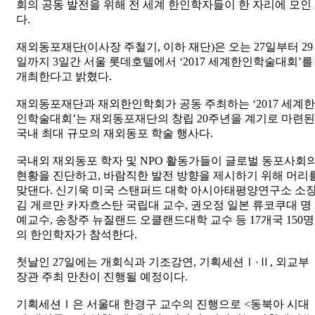
회의 공동 발전을 위해 전 세계 한인학자들이 한 자리에 모인
다.
재외동포재단(이사장 주철기, 이하 재단)은 오는 27일부터 29
일까지 3일간 서울 롯데호텔에서 ‘2017 세계한인학술대회’를
개최한다고 밝혔다.
재외동포재단과 재외한인학회가 공동 주최하는 ‘2017 세계한
인학술대회’는 재외동포재단의 창립 20주년을 계기로 마련된
국내 최대 규모의 재외동포 학술 행사다.
국내외 재외동포 학자 및 NPO 활동가들이 글로벌 동포사회
현황을 진단하고, 바람직한 발전 방향을 제시하기 위해 머리
맞댄다. 신기욱 미국 스탠퍼드 대학 아시아태평양연구소 소장
김 게르만 카자흐스탄 국립대 교수, 권오정 일본 류코쿠대 명
예교수, 송창주 뉴질랜드 오클랜드대학 교수 등 17개국 150명
의 한인학자가 참석한다.
첫날인 27일에는 개회식과 기조강연, 기획세션Ⅰ·Ⅱ, 외교부
장관 주최 만찬이 진행될 예정이다.
기획세션Ⅰ은 서울대 한경구 교수의 진행으로 <동북아 시대