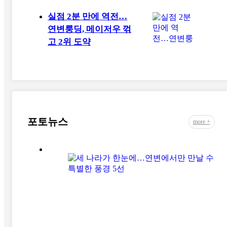
실점 2분 만에 역전…
연변룽딩, 메이저우 꺾
고 2위 도약
포토뉴스
more +