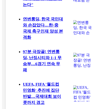
는다"
연변룽딩, 한국 국민대
와 손잡았다…한·중
국제 축구인재 양성 본
격화
97분 극장골! 연변룽
딩, 난징시티와 1-1 무
승부…6경기 연속 무
패
UEFA, FIFA '월드컵
민영화' 추진에 집단
반발…국제대회 보이
콧까지 경고