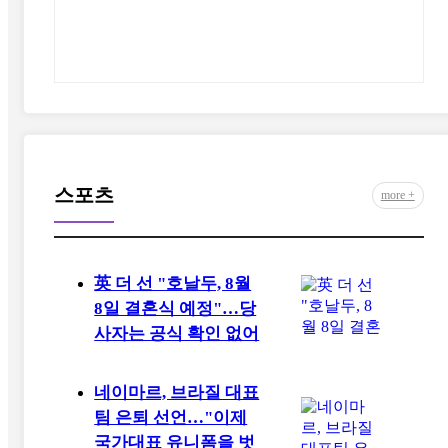
스포츠
more +
英 더 선 "호날두, 8월
8일 결혼식 예정"…당
사자는 공식 확인 없어
네이마르, 브라질 대표
팀 은퇴 선언…"이제
국가대표 유니폼을 벗