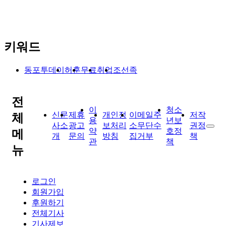
키워드
동포투데이
허훈
무료
취업
조선족
전
이
청소
신문
제휴
개인정
이메일주
저작
체
용
년보
사소
광고
보처리
소무단수
권정
약
호정
메
개
문의
방침
집거부
책
관
책
뉴
로그인
회원가입
후원하기
전체기사
기사제보