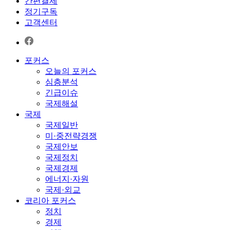
간편결제
정기구독
고객센터
포커스
오늘의 포커스
심층분석
긴급이슈
국제해설
국제
국제일반
미·중전략경쟁
국제안보
국제정치
국제경제
에너지·자원
국제·외교
코리아 포커스
정치
경제