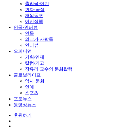
출입국·이민
귀화·국적
재외동포
이민정책
인물·인터뷰
인물
외교가 사람들
인터뷰
오피니언
기획/연재
칼럼/기고
장유리 교수의 문화칼럼
글로벌라이프
역사·문화
연예
스포츠
포토뉴스
동영상뉴스
후원하기