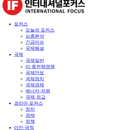
포커스
오늘의 포커스
심층분석
긴급이슈
국제해설
국제
국제일반
미·중전략경쟁
국제안보
국제정치
국제경제
에너지·자원
국제·외교
코리아 포커스
정치
경제
정책
이민·국적