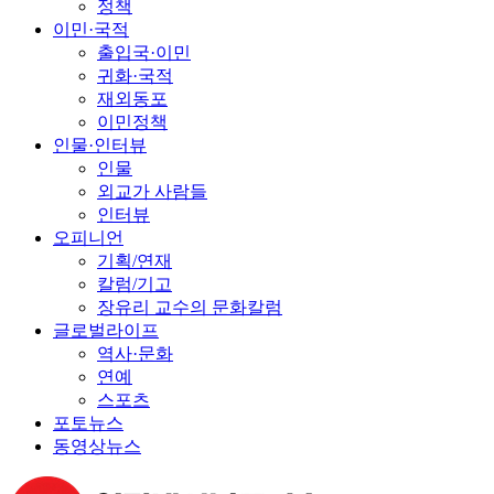
정책
이민·국적
출입국·이민
귀화·국적
재외동포
이민정책
인물·인터뷰
인물
외교가 사람들
인터뷰
오피니언
기획/연재
칼럼/기고
장유리 교수의 문화칼럼
글로벌라이프
역사·문화
연예
스포츠
포토뉴스
동영상뉴스