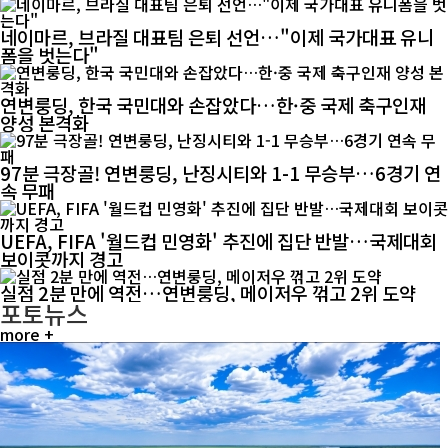
네이마르, 브라질 대표팀 은퇴 선언…"이제 국가대표 유니
폼을 벗는다"
연변룽딩, 한국 국민대와 손잡았다…한·중 국제 축구인재
양성 본격화
97분 극장골! 연변룽딩, 난징시티와 1-1 무승부…6경기 연
속 무패
UEFA, FIFA '월드컵 민영화' 추진에 집단 반발…국제대회
보이콧까지 경고
실점 2분 만에 역전…연변룽딩, 메이저우 꺾고 2위 도약
포토뉴스
more +