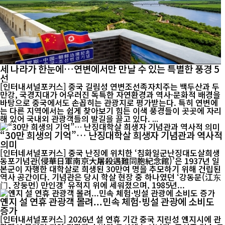
세 나라가 한눈에…연변에서만 만날 수 있는 특별한 풍경 5
선
[인터내셔널포커스] 중국 길림성 연변조선족자치주는 백두산과 두
만강, 국경지대가 어우러진 독특한 자연환경과 역사·문화적 배경을
바탕으로 중국에서도 손꼽히는 관광지로 평가받는다. 특히 연변에
는 다른 지역에서는 쉽게 찾아보기 힘든 이색 풍경들이 곳곳에 자리
해 있어 국내외 관광객들의 발길을 끌고 있다. ...
“30만 희생의 기억”… 난징대학살 희생자 기념관과 역사적
의미
[인터네셔널포커스] 중국 난징에 위치한 ‘침화일군난징대도살희생
동포기념관(侵華日軍南京大屠殺遇難同胞紀念館)’은 1937년 일
본군이 자행한 대학살로 희생된 30만여 명을 추모하기 위해 건립된
역사 공간이다. 기념관은 당시 학살 현장 중 하나였던 ‘강동문(江东
门, 장둥먼) 만인갱’ 유적지 위에 세워졌으며, 1985년...
옌지 설 연휴 관광객 몰려...민속 체험·빙설 관광에 소비도
증가
[인터내셔널포커스] 2026년 설 연휴 기간 중국 지린성 옌지시에 관