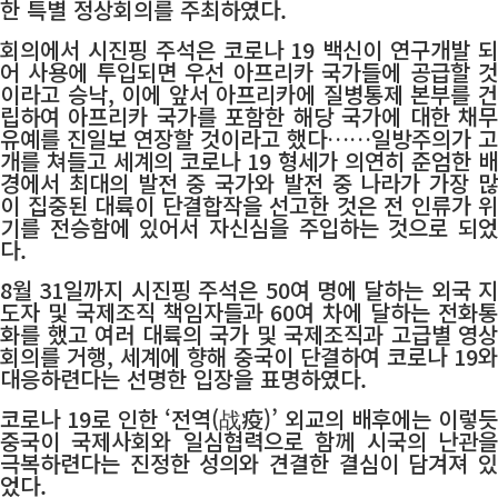
한 특별 정상회의를 주최하였다.
회의에서 시진핑 주석은 코로나 19 백신이 연구개발 되
어 사용에 투입되면 우선 아프리카 국가들에 공급할 것
이라고 승낙, 이에 앞서 아프리카에 질병통제 본부를 건
립하여 아프리카 국가를 포함한 해당 국가에 대한 채무
유예를 진일보 연장할 것이라고 했다……일방주의가 고
개를 쳐들고 세계의 코로나 19 형세가 의연히 준엄한 배
경에서 최대의 발전 중 국가와 발전 중 나라가 가장 많
이 집중된 대륙이 단결합작을 선고한 것은 전 인류가 위
기를 전승함에 있어서 자신심을 주입하는 것으로 되었
다.
8월 31일까지 시진핑 주석은 50여 명에 달하는 외국 지
도자 및 국제조직 책임자들과 60여 차에 달하는 전화통
화를 했고 여러 대륙의 국가 및 국제조직과 고급별 영상
회의를 거행, 세계에 향해 중국이 단결하여 코로나 19와
대응하련다는 선명한 입장을 표명하였다.
코로나 19로 인한 ‘전역(战疫)’ 외교의 배후에는 이렇듯
중국이 국제사회와 일심협력으로 함께 시국의 난관을
극복하련다는 진정한 성의와 견결한 결심이 담겨져 있
었다.