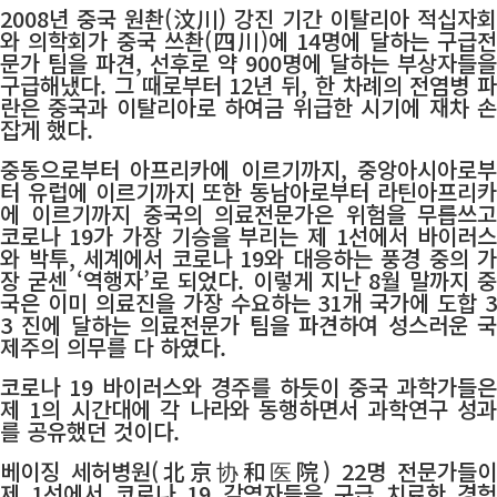
2008년 중국 원촨(汶川) 강진 기간 이탈리아 적십자회
와 의학회가 중국 쓰촨(四川)에 14명에 달하는 구급전
문가 팀을 파견, 선후로 약 900명에 달하는 부상자들을
구급해냈다. 그 때로부터 12년 뒤, 한 차례의 전염병 파
란은 중국과 이탈리아로 하여금 위급한 시기에 재차 손
잡게 했다.
중동으로부터 아프리카에 이르기까지, 중앙아시아로부
터 유럽에 이르기까지 또한 동남아로부터 라틴아프리카
에 이르기까지 중국의 의료전문가은 위험을 무릅쓰고
코로나 19가 가장 기승을 부리는 제 1선에서 바이러스
와 박투, 세계에서 코로나 19와 대응하는 풍경 중의 가
장 굳센 ‘역행자’로 되었다. 이렇게 지난 8월 말까지 중
국은 이미 의료진을 가장 수요하는 31개 국가에 도합 3
3 진에 달하는 의료전문가 팀을 파견하여 성스러운 국
제주의 의무를 다 하였다.
코로나 19 바이러스와 경주를 하듯이 중국 과학가들은
제 1의 시간대에 각 나라와 동행하면서 과학연구 성과
를 공유했던 것이다.
베이징 세허병원(北京协和医院) 22명 전문가들이
제 1선에서 코로나 19 감염자들을 구급 치료한 경험