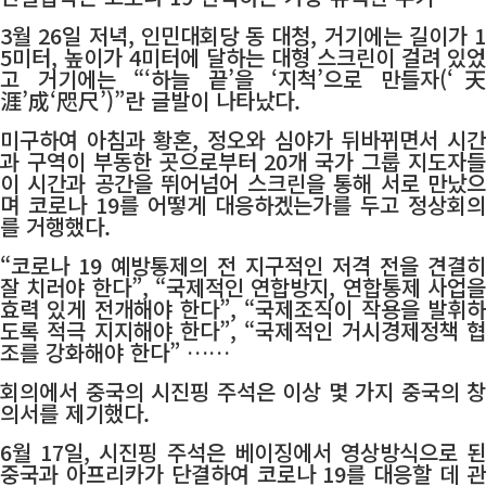
3월 26일 저녁, 인민대회당 동 대청, 거기에는 길이가 1
5미터, 높이가 4미터에 달하는 대형 스크린이 걸려 있었
고 거기에는 “‘하늘 끝’을 ‘지척’으로 만들자(‘天
涯’成‘咫尺’)”란 글발이 나타났다.
미구하여 아침과 황혼, 정오와 심야가 뒤바뀌면서 시간
과 구역이 부동한 곳으로부터 20개 국가 그룹 지도자들
이 시간과 공간을 뛰어넘어 스크린을 통해 서로 만났으
며 코로나 19를 어떻게 대응하겠는가를 두고 정상회의
를 거행했다.
“코로나 19 예방통제의 전 지구적인 저격 전을 견결히
잘 치러야 한다”, “국제적인 연합방지, 연합통제 사업을
효력 있게 전개해야 한다”, “국제조직이 작용을 발휘하
도록 적극 지지해야 한다”, “국제적인 거시경제정책 협
조를 강화해야 한다” ……
회의에서 중국의 시진핑 주석은 이상 몇 가지 중국의 창
의서를 제기했다.
6월 17일, 시진핑 주석은 베이징에서 영상방식으로 된
중국과 아프리카가 단결하여 코로나 19를 대응할 데 관