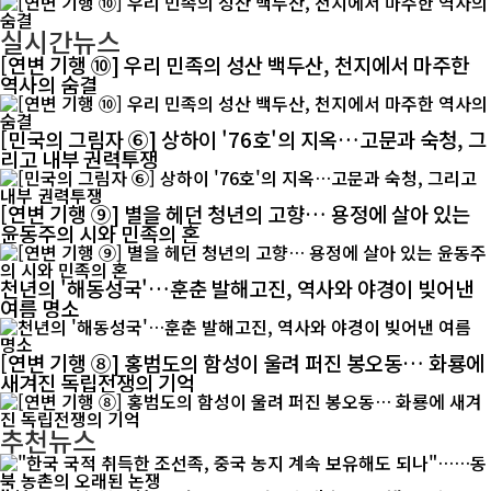
실시간뉴스
[연변 기행 ⑩] 우리 민족의 성산 백두산, 천지에서 마주한
역사의 숨결
[민국의 그림자 ⑥] 상하이 '76호'의 지옥…고문과 숙청, 그
리고 내부 권력투쟁
[연변 기행 ⑨] 별을 헤던 청년의 고향… 용정에 살아 있는
윤동주의 시와 민족의 혼
천년의 '해동성국'…훈춘 발해고진, 역사와 야경이 빚어낸
여름 명소
[연변 기행 ⑧] 홍범도의 함성이 울려 퍼진 봉오동… 화룡에
새겨진 독립전쟁의 기억
추천뉴스