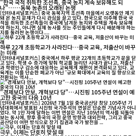
"한국 국적 취득한 조선족, 중국 농지 계속 보유해도 되
나"……동북 농촌의 오래된 논쟁
[인터내셔널포커스] 중국 동북지역 조선족 마을에서 오랫동안 제기
돼 온 농지 문제가 다시 관심을 끌고 있다. 한국으로 이주해 한국 국
적을 취득한 조선족들이 중국에 남겨둔 농지와 주택을 계속 보유해
야 하는지, 아니면 실제 농사를 짓는 주민들에게 다시 배분해야 하는
지를 둘러싼 논쟁이다....
하루 22개 초등학교가 사라진다…중국 교육, 저출산이 바꾸
는 미래
[인터내셔널포커스] 중국에서 하루 평균 22개의 초등학교가 문을 닫
고 있다. 학생 수 증가에 맞춰 학교를 늘리던 시대가 끝나고, 저출산
과 학령인구 감소에 대응하는 교육체계 재편이 본격화되고 있다. 교
육계는 이를 단순한 폐교가 아닌 '규모 확대에서 교육의 질 향상으로
전환되는 역사...
"경제보다 안보, 개혁보다 당"…시진핑 105주년 연설이 예
고한 중국의 다음 10년
[인터내셔널포커스] 2026년 7월 1일 중국공산당 창당 105주년 기
념대회에서 발표된 시진핑 국가주석의 연설은 단순한 기념사가 아니
었다. 약 1만 자에 달하는 이번 연설은 지난 105년의 역사를 되돌아
보는 동시에, 향후 중국의 국정 운영 방향과 대외전략, 그리고 중국
공산당이 어떤 방식으로 장기 집권과 국가 발전을 ...
극우, 이제는 단호히 맞설 때