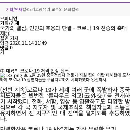
기획/연재
칼럼/기고
장유리 교수의 문화칼럼
오피니언
기획/연재
국가의 결심, 인민의 호응과 단결 - 코로나 19 전승의 촉매
제⑪
철민
기자
입력 2020.11.14 11:49
댓글 0
가
中 대륙의 코로나 19 저격 현장 실록
▲ 2월 29일 중국적십자 전문가 지원 팀이 이란 테혜란에 도착
하여 코로나 19 감염자들을 구급치료하기 시작하였다.ⓒ신화사
(전번 계속)코로나 19가 세계 여러 곳에 폭발하자 중국
지도자들은 빈번한 ‘클라우드 외교(云外交)’를 전개하
기 시작했다. 전화, 서함, 영상 등 영활하고도 다양한 방
식으로 각 국 지도자 및 국제조직의 책임자들과 소통을
유지하면서 전 지구적인 대 전역을 펼치도록 추동하였
다.
단결합작은 코로나 19 반격하는 가장 유력한 무기