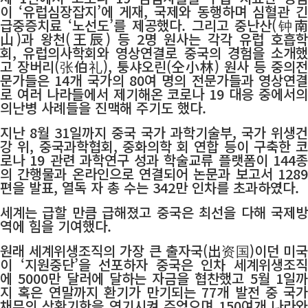
이 ‘유럽심장잡지’에 게재, 국제와 동행하며 심혈관 긴
급중증치료 ‘노선도’를 제공했다. 그리고 중난산(钟南
山)과 왕천(王辰) 등 2명 원사는 각각 유럽 호흡학
회, 유럽의사학회와 영상연결로 중국의 경험을 소개했
고 장버리(张伯礼), 퉁샤오린(仝小林) 원사 등 중의전
문가들은 14개 국가의 80여 명의 전문가들과 영상연결
로 여러 나라들에서 제기해온 코로나 19 대응 중에서의
의난병 사례들을 진맥해 주기도 했다.
지난 8월 31일까지 중국 국가 과학기술부, 국가 위생건
강 위, 중국과학협회, 중화의학 회 연합 등이 구축한 코
로나 19 관련 과학연구 성과 학술교류 플랫폼이 144종
의 간행물과 온라인으로 연결되어 논문과 보고서 1289
편을 발표, 열독 자 총 수는 342만 인차를 초과하였다.
세계는 급할 만큼 급해졌고 중국은 최선을 다해 국제방
역에 힘을 기여했다.
원래 세계위생조직의 가장 큰 출자국(出资国)이던 미국
이 ‘지원중단’을 선포하자 중국은 인차 세계위생조직
에 5000만 달러에 달하는 자금을 협찬했고 5월 1일까
지 혹은 연말까지 환기가 만기되는 77개 발전 중 국가
채무의 상환기한을 연기시켜 주었으며 150여개 나라와