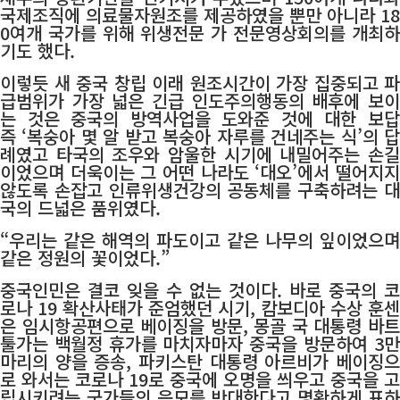
국제조직에 의료물자원조를 제공하였을 뿐만 아니라 18
0여개 국가를 위해 위생전문 가 전문영상회의를 개최하
기도 했다.
이렇듯 새 중국 창립 이래 원조시간이 가장 집중되고 파
급범위가 가장 넓은 긴급 인도주의행동의 배후에 보이
는 것은 중국의 방역사업을 도와준 것에 대한 보답
즉 ‘복숭아 몇 알 받고 복숭아 자루를 건네주는 식’의 답
례였고 타국의 조우와 암울한 시기에 내밀어주는 손길
이었으며 더욱이는 그 어떤 나라도 ‘대오’에서 떨어지지
않도록 손잡고 인류위생건강의 공동체를 구축하려는 대
국의 드넓은 품위였다.
“우리는 같은 해역의 파도이고 같은 나무의 잎이었으며
같은 정원의 꽃이었다.”
중국인민은 결코 잊을 수 없는 것이다. 바로 중국의 코
로나 19 확산사태가 준엄했던 시기, 캄보디아 수상 훈센
은 임시항공편으로 베이징을 방문, 몽골 국 대통령 바트
툴가는 백월정 휴가를 마치자마자 중국을 방문하여 3만
마리의 양을 증송, 파키스탄 대통령 아르비가 베이징으
로 와서는 코로나 19로 중국에 오명을 씌우고 중국을 고
립시키려는 국가들의 음모를 반대한다고 명확하게 표하