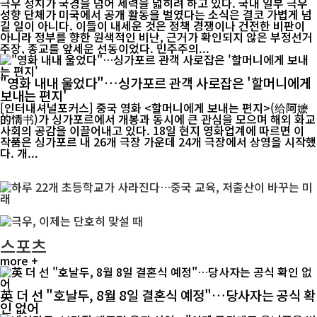
극우 정치가 국경을 넘어 세력을 넓히려 하고 있다. 국내 일부 극우
성향 단체가 미국에서 공개 활동을 벌였다는 소식은 결코 가볍게 넘
길 일이 아니다. 이들이 내세운 것은 정책 경쟁이나 건전한 비판이
아니라 정부를 향한 원색적인 비난, 근거가 확인되지 않은 부정선거
주장, 종교를 앞세운 선동이었다. 민주주의...
"영화 내내 울었다"…싱가포르 관객 사로잡은 '할머니에게
보내는 편지'
[인터내셔널포커스] 중국 영화 <할머니에게 보내는 편지>(给阿嬷
的情书)가 싱가포르에서 개봉과 동시에 큰 관심을 모으며 해외 화교
사회의 공감을 이끌어내고 있다. 18일 현지 영화업계에 따르면 이
작품은 싱가포르 내 26개 극장 가운데 24개 극장에서 상영을 시작했
다. 개...
스포츠
more +
英 더 선 "호날두, 8월 8일 결혼식 예정"…당사자는 공식 확
인 없어