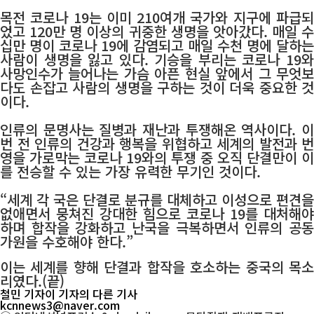
목전 코로나 19는 이미 210여개 국가와 지구에 파급되
었고 120만 명 이상의 귀중한 생명을 앗아갔다. 매일 수
십만 명이 코로나 19에 감염되고 매일 수천 명에 달하는
사람이 생명을 잃고 있다. 기승을 부리는 코로나 19와
사망인수가 늘어나는 가슴 아픈 현실 앞에서 그 무엇보
다도 손잡고 사람의 생명을 구하는 것이 더욱 중요한 것
이다.
인류의 문명사는 질병과 재난과 투쟁해온 역사이다. 이
번 전 인류의 건강과 행복을 위협하고 세계의 발전과 번
영을 가로막는 코로나 19와의 투쟁 중 오직 단결만이 이
를 전승할 수 있는 가장 유력한 무기인 것이다.
“세계 각 국은 단결로 분규를 대체하고 이성으로 편견을
없애면서 뭉쳐진 강대한 힘으로 코로나 19를 대처해야
하며 합작을 강화하고 난국을 극복하면서 인류의 공동
가원을 수호해야 한다.”
이는 세계를 향해 단결과 합작을 호소하는 중국의 목소
리였다.(끝)
철민 기자
이 기자의 다른 기사
kcnnews3@naver.com