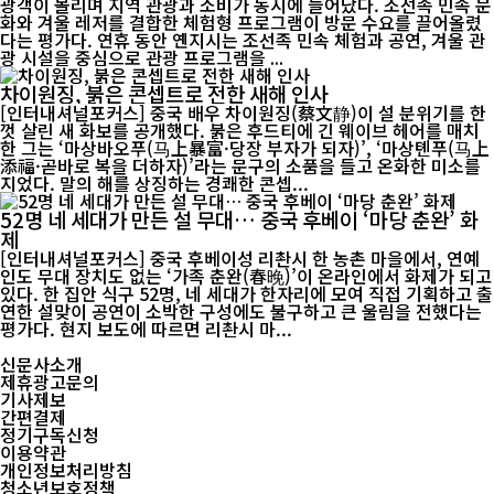
광객이 몰리며 지역 관광과 소비가 동시에 늘어났다. 조선족 민속 문
화와 겨울 레저를 결합한 체험형 프로그램이 방문 수요를 끌어올렸
다는 평가다. 연휴 동안 옌지시는 조선족 민속 체험과 공연, 겨울 관
광 시설을 중심으로 관광 프로그램을 ...
차이원징, 붉은 콘셉트로 전한 새해 인사
[인터내셔널포커스] 중국 배우 차이원징(蔡文静)이 설 분위기를 한
껏 살린 새 화보를 공개했다. 붉은 후드티에 긴 웨이브 헤어를 매치
한 그는 ‘마상바오푸(马上暴富·당장 부자가 되자)’, ‘마상톈푸(马上
添福·곧바로 복을 더하자)’라는 문구의 소품을 들고 온화한 미소를
지었다. 말의 해를 상징하는 경쾌한 콘셉...
52명 네 세대가 만든 설 무대… 중국 후베이 ‘마당 춘완’ 화
제
[인터내셔널포커스] 중국 후베이성 리촨시 한 농촌 마을에서, 연예
인도 무대 장치도 없는 ‘가족 춘완(春晚)’이 온라인에서 화제가 되고
있다. 한 집안 식구 52명, 네 세대가 한자리에 모여 직접 기획하고 출
연한 설맞이 공연이 소박한 구성에도 불구하고 큰 울림을 전했다는
평가다. 현지 보도에 따르면 리촨시 마...
신문사소개
제휴광고문의
기사제보
간편결제
정기구독신청
이용약관
개인정보처리방침
청소년보호정책