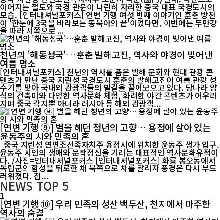
이어지는 철도와 국경 관문이 나란히 자리한 중국 대표 국경도시의
모습. [인터내셔널포커스] 연변 기행 여섯 번째 이야기인 훈춘 방천
이 '한눈에 3국을 바라보는 동북아의 끝'이었다면, 이번에는 두만강
을 따라 서쪽으로 ...
천년의 '해동성국'…훈춘 발해고진, 역사와 야경이 빚어낸
여름 명소
[인터내셔널포커스] 천년의 역사를 품은 발해 문화와 현대 관광 콘
텐츠가 만난 중국 지린성 국경도시 훈춘의 발해고진이 여름 관광 성
수기를 맞아 국내외 관광객들의 발길을 끌어모으고 있다. 당나라 양
식의 건축미와 다양한 역사문화 체험, 화려한 야간 콘텐츠가 어우러
지며 중국 각지뿐 아니라 러시아 등 해외 관광객...
[연변 기행 ⑨] 별을 헤던 청년의 고향… 용정에 살아 있는
윤동주의 시와 민족의 혼
중국 지린성 연변조선족자치주 용정시에 위치한 윤동주 생가 입구.
윤동주 시인의 생애와 문학정신을 기리는 대표적인 역사문화유적이
다. /사진=인터내셔널포커스 [인터내셔널포커스] 화룡 봉오동에서
독립군의 함성을 뒤로한 채 북쪽으로 차를 달리자 풍경은 다시 부드
러워졌다. 첩...
NEWS
TOP 5
1
[연변 기행 ⑩] 우리 민족의 성산 백두산, 천지에서 마주한
역사의 숨결