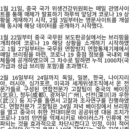
1월 21일, 중국 국가 위생건강위원회는 매일 관영사이
트를 통해 매체가 발표하기 하루씩 앞당겨 코로나 19 상
황을 게재하기 시작, 2월 3일부터는 영문사이트를 개설
해 동시에 해당 데이터를 공개하기 시작했다.
1월 22일부터 중국 국무원 보도판공실에서는 브리핑을
개최하여 코로나 19 해당 상황을 소개하기 시작하였
고 1월 27일부터는 국무원 연합방지 연합통제기제에서
매일 브리핑을 마련, 코로나 19 중점 정보를 국내외 매
체들에 공개하였으며 그 차수로 말하면 누적 1000차(국
가급과 성급 브리핑 포함)를 초과했다.
2월 16일부터 24일까지 독일, 일본, 한국, 나이지리
아, 러시아, 싱가포르, 미국과 세계위생조직에서 온 전
문가들로 구성된 연합전문가 고찰팀이 중국의 베이징
(北京), 청두(成都), 광저우(广州), 선전(深圳)과 우한
(武汉) 등 지구를 돌면서 고찰과 조사연구를 진행하였
다. 연합전문가 고찰팀은 24일 저녁 베이징에서 브리핑
을 열고 중국이 취한 전대미문의 공공위생 대응 조치가
코로나 19의 만연을 억제시키로 바이러스가 인류에 전
파되는 것을 효과적으로 차단시켰다고 인정, 이미 적어