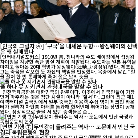
[민국의 그림자 ④] ‘구국’을 내세운 투항…왕징웨이의 선택
은 왜 실패했나
[인터내셔널포커스] 1910년 봄, 청나라의 수도 베이징에서 섭정왕
자이펑을 겨냥한 폭탄 암살 계획이 적발됐다. 주도자는 일본 유학을
마치고 돌아온 20대 혁명가 왕징웨이(汪精卫·왕정위)였다. 체포된
그는 죽음을 각오한 듯 자신의 책임을 인정했다. 옥중에서 남긴 “칼
을 끌어 한 번 통쾌하게 죽어 젊은 날의 뜻을 ...
줄 하나 못 지키면서 관광대국을 말할 수 있나
인천국제공항은 대한민국의 관문이다. 이곳에서 외국인들이 가장
먼저 마주하는 것은 첨단 시설이 아니라 '질서'다. 그런데 최근 제1
여객터미널 출국장에서 일부 중국인 이용객 수십 명이 체크인 카운
터가 열리자 차단봉 아래를 통과해 한꺼번에 뛰어가는 장면이 공개
됐다. 정상적으로 줄을 서 있던 승객들은 순...
[연변 기행 ⑦]두만강이 들려주는 역사… 도문에서 만난 국
경과 독립운동의 현장
중국 지린성 연변조선족자치주 도문시 국문(國門) 일대. 북한으로