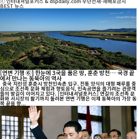
ⓒ 인터내셔널포커스 & dspdaily.com 무단전재-재배포금지
BEST
뉴스
[연변 기행 ⑥] 한눈에 3국을 품은 땅, 훈춘 방천… 국경 끝
에서 만나는 동북아의 역사
중국 지린성 훈춘시 방천민속촌 입구. 전통 양식의 대형 패루를 중
심으로 조선족 문화 체험과 향토음식, 민속공연을 즐기려는 관광객
들의 발길이 이어지고 있다. [인터내셔널포커스] 연길의 조선족 문
화와 서시장의 활기까지 둘러본 연변 기행은 이제 동북아의 가장 동
쪽 끝을 향...