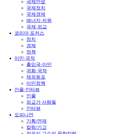
국제안보
국제정치
국제경제
에너지·자원
국제·외교
코리아 포커스
정치
경제
정책
이민·국적
출입국·이민
귀화·국적
재외동포
이민정책
인물·인터뷰
인물
외교가 사람들
인터뷰
오피니언
기획/연재
칼럼/기고
장유리 교수의 문화칼럼