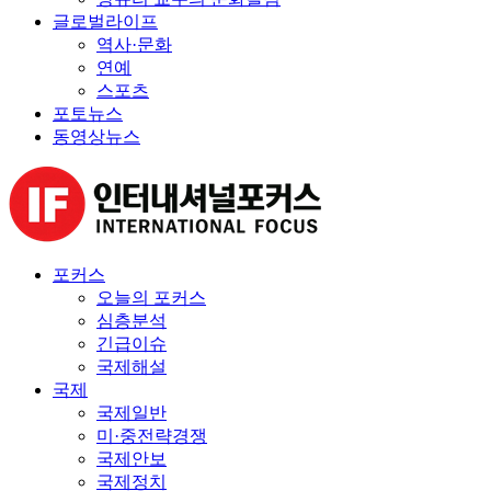
글로벌라이프
역사·문화
연예
스포츠
포토뉴스
동영상뉴스
포커스
오늘의 포커스
심층분석
긴급이슈
국제해설
국제
국제일반
미·중전략경쟁
국제안보
국제정치