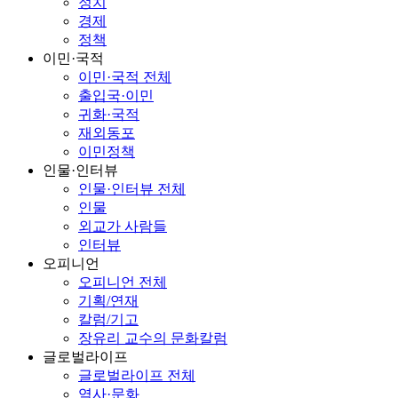
정치
경제
정책
이민·국적
이민·국적 전체
출입국·이민
귀화·국적
재외동포
이민정책
인물·인터뷰
인물·인터뷰 전체
인물
외교가 사람들
인터뷰
오피니언
오피니언 전체
기획/연재
칼럼/기고
장유리 교수의 문화칼럼
글로벌라이프
글로벌라이프 전체
역사·문화