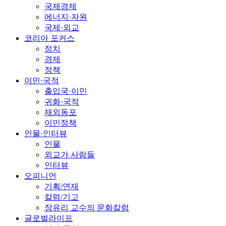
국제경제
에너지·자원
국제·외교
코리아 포커스
정치
경제
정책
이민·국적
출입국·이민
귀화·국적
재외동포
이민정책
인물·인터뷰
인물
외교가 사람들
인터뷰
오피니언
기획/연재
칼럼/기고
장유리 교수의 문화칼럼
글로벌라이프