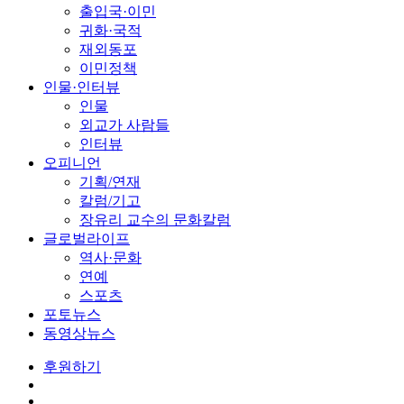
출입국·이민
귀화·국적
재외동포
이민정책
인물·인터뷰
인물
외교가 사람들
인터뷰
오피니언
기획/연재
칼럼/기고
장유리 교수의 문화칼럼
글로벌라이프
역사·문화
연예
스포츠
포토뉴스
동영상뉴스
후원하기