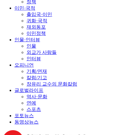
정책
이민·국적
출입국·이민
귀화·국적
재외동포
이민정책
인물·인터뷰
인물
외교가 사람들
인터뷰
오피니언
기획/연재
칼럼/기고
장유리 교수의 문화칼럼
글로벌라이프
역사·문화
연예
스포츠
포토뉴스
동영상뉴스