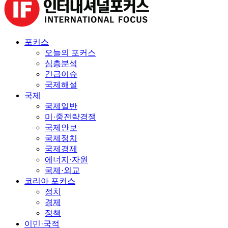
포커스
오늘의 포커스
심층분석
긴급이슈
국제해설
국제
국제일반
미·중전략경쟁
국제안보
국제정치
국제경제
에너지·자원
국제·외교
코리아 포커스
정치
경제
정책
이민·국적