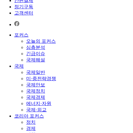
간편결제
정기구독
고객센터
포커스
오늘의 포커스
심층분석
긴급이슈
국제해설
국제
국제일반
미·중전략경쟁
국제안보
국제정치
국제경제
에너지·자원
국제·외교
코리아 포커스
정치
경제