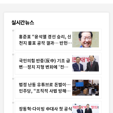
실시간뉴스
홍준표 “윤석열 경선 승리, 신
천지 몰표 공작 결과… 반헌법
적 경선”
국민의힘 반중(反中) 기조 급
변…정치 지형 변화에 ‘전략
조정’ 해석
법정 난동 유튜브로 돈벌이…
민주당, “조직적 사법 방해”
강력 규탄
장동혁-다이빙 中대사 첫 공식