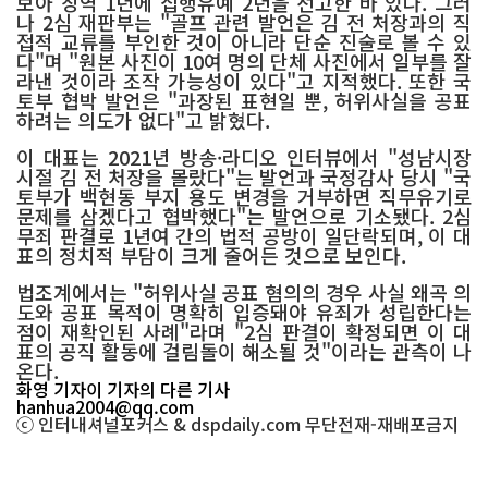
보아 징역 1년에 집행유예 2년을 선고한 바 있다. 그러
나 2심 재판부는 "골프 관련 발언은 김 전 처장과의 직
접적 교류를 부인한 것이 아니라 단순 진술로 볼 수 있
다"며 "원본 사진이 10여 명의 단체 사진에서 일부를 잘
라낸 것이라 조작 가능성이 있다"고 지적했다. 또한 국
토부 협박 발언은 "과장된 표현일 뿐, 허위사실을 공표
하려는 의도가 없다"고 밝혔다.
이 대표는 2021년 방송·라디오 인터뷰에서 "성남시장
시절 김 전 처장을 몰랐다"는 발언과 국정감사 당시 "국
토부가 백현동 부지 용도 변경을 거부하면 직무유기로
문제를 삼겠다고 협박했다"는 발언으로 기소됐다. 2심
무죄 판결로 1년여 간의 법적 공방이 일단락되며, 이 대
표의 정치적 부담이 크게 줄어든 것으로 보인다.
법조계에서는 "허위사실 공표 혐의의 경우 사실 왜곡 의
도와 공표 목적이 명확히 입증돼야 유죄가 성립한다는
점이 재확인된 사례"라며 "2심 판결이 확정되면 이 대
표의 공직 활동에 걸림돌이 해소될 것"이라는 관측이 나
온다.
화영 기자
이 기자의 다른 기사
hanhua2004@qq.com
ⓒ 인터내셔널포커스 & dspdaily.com 무단전재-재배포금지