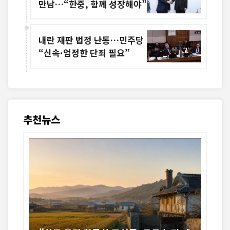
만남…“한중, 함께 성장해야”
내란 재판 법정 난동…민주당
“신속·엄정한 단죄 필요”
추천뉴스