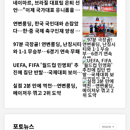
네이마르, 브라질 대표팀 은퇴 선
언…"이제 국가대표 유니폼을 벗
는다"
연변룽딩, 한국 국민대와 손잡았
다…한·중 국제 축구인재 양성 본
격화
97분 극장골! 연변룽딩, 난징시티
와 1-1 무승부…6경기 연속 무패
UEFA, FIFA '월드컵 민영화' 추
진에 집단 반발…국제대회 보이콧
까지 경고
실점 2분 만에 역전…연변룽딩,
메이저우 꺾고 2위 도약
포토뉴스
more +