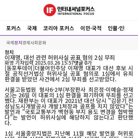
포커스
국제
코리아 포커스
이민·국적
인물·인터뷰
국제
정치
경제
사회
문화
정치
이재명, 대선 관련 허위사실 공표 혐의 2심 무죄
화영
기자
입력 2025.03.26 15:57
댓글 0
가
[동포투데이]더불어민주당 이재명 대표가 대선 후보 시
절 공직선거법상 허위사실 공표 혐의로 1심에서 유죄
판결을 받았던 사건에서 2심 무죄를 선고받았다.
서울고등법원 형사6-2부(부장판사 최은정·이예슬·정재
오)는 26일 이 대표의 1심 판결을 파기하며 무죄를 선고
했다. 재판부는 이 대표가 2021년 대선 당시 "김문기 전
성남도시개발공사 개발1처장과 골프를 치지 않았다"는
발언과 "국토교통부가 백현동 부지 용도 변경을 협박했
다"는 발언이 허위사실에 해당하지 않는다고 판단했
다.
1심 서울중앙지법은 지난해 11월 해당 발언을 허위로