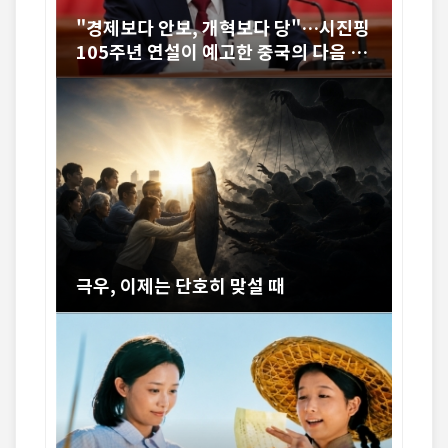
"경제보다 안보, 개혁보다 당"…시진핑
105주년 연설이 예고한 중국의 다음 1
0년
극우, 이제는 단호히 맞설 때