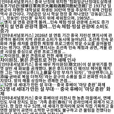
[인터네셔널포커스] 중국 난징에 위치한 ‘침화일군난징대도살희생
동포기념관(侵華日軍南京大屠殺遇難同胞紀念館)’은 1937년 일
본군이 자행한 대학살로 희생된 30만여 명을 추모하기 위해 건립된
역사 공간이다. 기념관은 당시 학살 현장 중 하나였던 ‘강동문(江东
门, 장둥먼) 만인갱’ 유적지 위에 세워졌으며, 1985년...
옌지 설 연휴 관광객 몰려...민속 체험·빙설 관광에 소비도
증가
[인터내셔널포커스] 2026년 설 연휴 기간 중국 지린성 옌지시에 관
광객이 몰리며 지역 관광과 소비가 동시에 늘어났다. 조선족 민속 문
화와 겨울 레저를 결합한 체험형 프로그램이 방문 수요를 끌어올렸
다는 평가다. 연휴 동안 옌지시는 조선족 민속 체험과 공연, 겨울 관
광 시설을 중심으로 관광 프로그램을 ...
차이원징, 붉은 콘셉트로 전한 새해 인사
[인터내셔널포커스] 중국 배우 차이원징(蔡文静)이 설 분위기를 한
껏 살린 새 화보를 공개했다. 붉은 후드티에 긴 웨이브 헤어를 매치
한 그는 ‘마상바오푸(马上暴富·당장 부자가 되자)’, ‘마상톈푸(马上
添福·곧바로 복을 더하자)’라는 문구의 소품을 들고 온화한 미소를
지었다. 말의 해를 상징하는 경쾌한 콘셉...
52명 네 세대가 만든 설 무대… 중국 후베이 ‘마당 춘완’ 화
제
[인터내셔널포커스] 중국 후베이성 리촨시 한 농촌 마을에서, 연예
인도 무대 장치도 없는 ‘가족 춘완(春晚)’이 온라인에서 화제가 되고
있다. 한 집안 식구 52명, 네 세대가 한자리에 모여 직접 기획하고 출
연한 설맞이 공연이 소박한 구성에도 불구하고 큰 울림을 전했다는