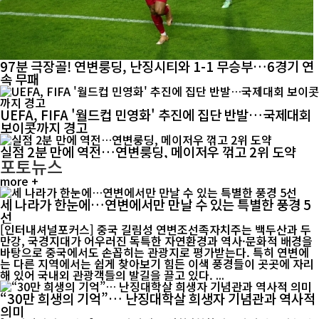
97분 극장골! 연변룽딩, 난징시티와 1-1 무승부…6경기 연
속 무패
UEFA, FIFA '월드컵 민영화' 추진에 집단 반발…국제대회
보이콧까지 경고
실점 2분 만에 역전…연변룽딩, 메이저우 꺾고 2위 도약
포토뉴스
more +
세 나라가 한눈에…연변에서만 만날 수 있는 특별한 풍경 5
선
[인터내셔널포커스] 중국 길림성 연변조선족자치주는 백두산과 두
만강, 국경지대가 어우러진 독특한 자연환경과 역사·문화적 배경을
바탕으로 중국에서도 손꼽히는 관광지로 평가받는다. 특히 연변에
는 다른 지역에서는 쉽게 찾아보기 힘든 이색 풍경들이 곳곳에 자리
해 있어 국내외 관광객들의 발길을 끌고 있다. ...
“30만 희생의 기억”… 난징대학살 희생자 기념관과 역사적
의미