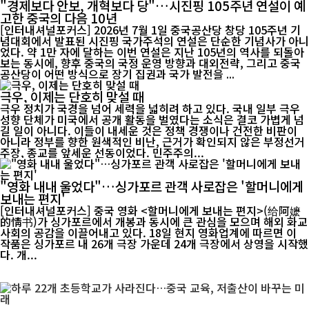
"경제보다 안보, 개혁보다 당"…시진핑 105주년 연설이 예
고한 중국의 다음 10년
[인터내셔널포커스] 2026년 7월 1일 중국공산당 창당 105주년 기
념대회에서 발표된 시진핑 국가주석의 연설은 단순한 기념사가 아니
었다. 약 1만 자에 달하는 이번 연설은 지난 105년의 역사를 되돌아
보는 동시에, 향후 중국의 국정 운영 방향과 대외전략, 그리고 중국
공산당이 어떤 방식으로 장기 집권과 국가 발전을 ...
극우, 이제는 단호히 맞설 때
극우 정치가 국경을 넘어 세력을 넓히려 하고 있다. 국내 일부 극우
성향 단체가 미국에서 공개 활동을 벌였다는 소식은 결코 가볍게 넘
길 일이 아니다. 이들이 내세운 것은 정책 경쟁이나 건전한 비판이
아니라 정부를 향한 원색적인 비난, 근거가 확인되지 않은 부정선거
주장, 종교를 앞세운 선동이었다. 민주주의...
"영화 내내 울었다"…싱가포르 관객 사로잡은 '할머니에게
보내는 편지'
[인터내셔널포커스] 중국 영화 <할머니에게 보내는 편지>(给阿嬷
的情书)가 싱가포르에서 개봉과 동시에 큰 관심을 모으며 해외 화교
사회의 공감을 이끌어내고 있다. 18일 현지 영화업계에 따르면 이
작품은 싱가포르 내 26개 극장 가운데 24개 극장에서 상영을 시작했
다. 개...