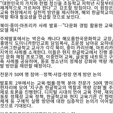
"대한민국의 가치와 헌법 정신을 초등학교 저학년 시절부터
체계적으로 가르쳐야 한다"고 강조할 방침이다. 이 원장은
교육 현장에서의 실천적 방안을 제시하며, 해외 한글학교의
역할 확대 필요성을 언급할 것으로 보인다.
북미·중미·아프리카 사례 발표…"다문화 경험 활용한 교육
모델 제시"
주제발표에서는 박은숙 캐나다 해오름한국문화학교 교장,
홍영식 도미니카한인교회 담임목사, 조운정 남아공 요하네
스버그한글학교 교사가 각각 북미, 중미 카리브해, 아프리카
지역의 사례를 소개한다. 이들은 현지 한글학교에서 진행 중
인 문화 체험 프로그램, 이중언어 교육, 글로벌 네트워크 구
축 사례를 공유하며, 동포 청소년의 정체성 강화와 역량 개
발 방안을 제안할 예정이다.
전문가 50여 명 참여…정책·사업·현장 연계 방안 논의
발표회 2부에서는 교육·법률·정책 분야 전문가 50여 명이
한자리에 모여 ‘지구촌 한글학교의 역할과 역량 강화’를 주
제로 토론을 진행한다. 디지털 시대의 언어 교육 전략, 재외
동포 정체성 교육 정책, 한글학교와 현지 교육기관 간 협력
체계 등 구체적 실행 방안에 대한 심층적인 논의가 이어질
것으로 기대된다.