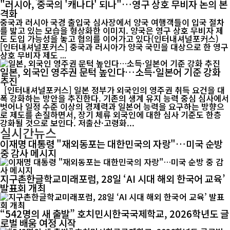
"러시아, 중국의 '캐나다' 되나"…영구 상호 무비자 논의 본
격화
중국과 러시아 국경 출입국 심사장에서 양국 여행객들이 입국 절차
를 밟고 있는 모습을 형상화한 이미지. 양국은 영구 상호 무비자 제
도 도입 가능성을 놓고 협의를 이어가고 있다(인터내셔널포커스)
[인터내셔널포커스] 중국과 러시아가 양국 국민을 대상으로 한 영구
상호 무비자 제도 ...
일본, 외국인 영주권 문턱 높인다…소득·일본어 기준 강화
추진
[인터내셔널포커스] 일본 정부가 외국인의 영주권 취득 요건을 대
폭 강화하는 방안을 추진한다. 기존의 생계 유지 능력 중심 심사에서
벗어나 일정 수준 이상의 경제력과 일본어 능력을 요구하는 방향으
로 제도를 손질하면서, 장기 체류 외국인에 대한 심사 기준도 한층
강화될 것으로 보인다. 저출산·고령화...
실시간뉴스
이재명 대통령 "재외동포는 대한민국의 자랑"…미국 순방
중 감사 메시지
지구촌한글학교미래포럼, 28일 ‘AI 시대 해외 한국어 교육’
발표회 개최
“542명의 새 출발” 호치민시한국국제학교, 2026학년도 글
로벌 배움 여정 시작