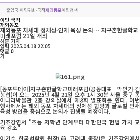
출입국·이민
귀화·국적
재외동포
이민정책
이민·국적
재외동포
재외동포 차세대 정체성·인재 육성 논의… 지구촌한글학교
미래포럼 21일 개최
허훈
기자
입력 2025.04.18 22:05
댓글 0
가
[동포투데이]지구촌한글학교미래포럼(공동대표 박인기·김
봉섭)이 오는 2025년 4월 21일 오후 1시 30분 서울 중구 종
이나라박물관 2층 강의실에서 제8회 발표회를 연다. 이번
행사에서는 해외 동포 차세대의 정체성 함양과 글로벌 인재
육성 방안을 중심으로 논의가 진행될 예정이다.
기조강연서 "초등 저학년 단계부터 대한민국 헌법 가치 교
육 강조"
이기수 한국법학원 원장(前 고려대 총장)은 기조강연에서