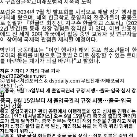
지구촌한글학교미래포럼의 지속적 노력
포럼은 2024년 7월 첫 발표회를 시작으로 매달 정기 행사를
개최해 왔으며, 해외 한글학교 운영자와 전문가들이 공동으
로 집필한 『한글의 최전선, 지구촌 한글학교 스토리』(202
2년 발간)를 통해 현장 경험을 정리한 바 있다. 이번 발표회
에도 전 세계 20여 개국에서 활동 중인 교육자 및 연구자들
이 참여해 국제적 관점을 제시할 예정이다.
박인기 공동대표는 "이번 행사가 해외 동포 청소년들이 한
국어와 문화를 바탕으로 글로벌 리더로 성장할 수 있는 토대
를 마련하는 계기가 되길 바란다"고 밝혔다.
허훈 기자
이 기자의 다른 기사
hyz7302@daum.net
ⓒ 인터내셔널포커스 & dspdaily.com 무단전재-재배포금지
BEST
뉴스
중국, 9월 15일부터 새 출입국관리 규정 시행…출국·입국
심사 강화
중국 출입국관리기관이 공항에서 여행객들의 입국 심사를 진행하는
모습. [인터내셔널포커스] 오는 9월 15일부터 중국의 출입국 관리제
도가 크게 달라진다. 중국 정부는 국민의 해외 안전을 강화하고 허위
비자 신청과 불법 출입국 알선, 개인정보 유출 등 각종 위법 행위를
차단하기 위해...