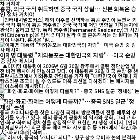
홍콩, 외국 국적 취득하면 중국 국적 상실… 신분 회복은 승
인 절차 거쳐야
[인터내셔널포커스] 해외 이주를 선택하는 홍콩 주민이 늘면서 외
국 국적 취득이 홍콩 영주권과 중국 국적에 어떤 영향을 미치는지에
관심이 쏠리고 있다. 특히 영주권(Permanent Residency)과 시민
권(Citizenship)은 법적 의미가 달라 이를 혼동해서는 안 된다는 지
적이 나온다. 홍콩은 '일...
이재명 대통령 "재외동포는 대한민국의 자랑"…미국 순방
중 감사 메시지
▲이재명 대통령이 2026년 6월 30일 광주에서 열린 첨단산업 발
전 비전 행사에서 연설하고 있다. 이 대통령은 26일 미국 순방 중 샌
프란시스코에서 재외동포 간담회를 가진 뒤 "대한민국이 언제나 자
랑스러운 조국이 될 수 있도록 더욱 최선을 다하겠다"는 메시지를
페이스북에 게시했다. (...
"화인·화교·화예는 어떻게 다를까?"…중국 SNS 달군 '정
체성' 논쟁
중국 차이나타운을 찾은 다양한 국적의 방문객들이 전통 패루와 상
점가를 오가고 있다. 해외 중국계 공동체의 역사와 문화, 그리고 화
인·화교·화예의 정체성을 상징적으로 표현한 AI 생성 이미지. [인터
내셔널포커스] 최근 중국 웨이보와 샤오훙수 등 SNS에서 '화인(华
人)·화교(华侨)·화예...