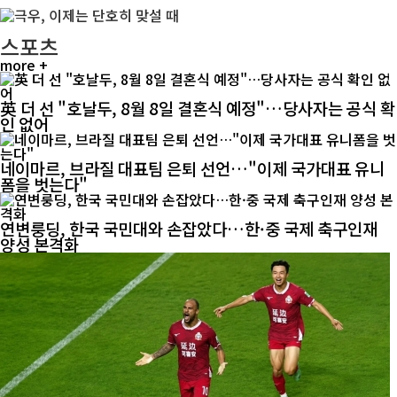
스포츠
more +
英 더 선 "호날두, 8월 8일 결혼식 예정"…당사자는 공식 확
인 없어
네이마르, 브라질 대표팀 은퇴 선언…"이제 국가대표 유니
폼을 벗는다"
연변룽딩, 한국 국민대와 손잡았다…한·중 국제 축구인재
양성 본격화