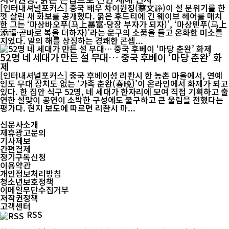
[인터내셔널포커스] 중국 배우 차이원징(蔡文静)이 설 분위기를 한
껏 살린 새 화보를 공개했다. 붉은 후드티에 긴 웨이브 헤어를 매치
한 그는 ‘마상바오푸(马上暴富·당장 부자가 되자)’, ‘마상톈푸(马上
添福·곧바로 복을 더하자)’라는 문구의 소품을 들고 온화한 미소를
지었다. 말의 해를 상징하는 경쾌한 콘셉...
52명 네 세대가 만든 설 무대… 중국 후베이 ‘마당 춘완’ 화
제
[인터내셔널포커스] 중국 후베이성 리촨시 한 농촌 마을에서, 연예
인도 무대 장치도 없는 ‘가족 춘완(春晚)’이 온라인에서 화제가 되고
있다. 한 집안 식구 52명, 네 세대가 한자리에 모여 직접 기획하고 출
연한 설맞이 공연이 소박한 구성에도 불구하고 큰 울림을 전했다는
평가다. 현지 보도에 따르면 리촨시 마...
신문사소개
제휴광고문의
기사제보
간편결제
정기구독신청
이용약관
개인정보처리방침
청소년보호정책
이메일무단수집거부
저작권정책
고객센터
RSS