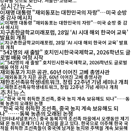
강화될 것으로 보인다. 저출산·고령화...
실시간뉴스
이재명 대통령 "재외동포는 대한민국의 자랑"…미국 순방
중 감사 메시지
지구촌한글학교미래포럼, 28일 ‘AI 시대 해외 한국어 교육’
발표회 개최
“542명의 새 출발” 호치민시한국국제학교, 2026학년도 글
로벌 배움 여정 시작
재외동포가 지은 공관, 60년 이어진 고베 총영사관
재한조선족유학생네트워크, 창립 22주년 기념 세미나 개최
추천뉴스
"한국 국적 취득한 조선족, 중국 농지 계속 보유해도 되
나"……동북 농촌의 오래된 논쟁
[인터내셔널포커스] 중국 동북지역 조선족 마을에서 오랫동안 제기
돼 온 농지 문제가 다시 관심을 끌고 있다. 한국으로 이주해 한국 국
적을 취득한 조선족들이 중국에 남겨둔 농지와 주택을 계속 보유해