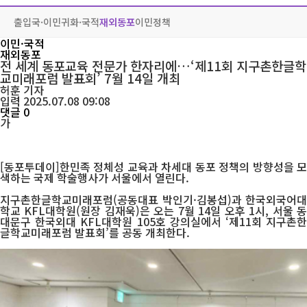
출입국·이민
귀화·국적
재외동포
이민정책
이민·국적
재외동포
전 세계 동포교육 전문가 한자리에…‘제11회 지구촌한글학
교미래포럼 발표회’ 7월 14일 개최
허훈
기자
입력 2025.07.08 09:08
댓글 0
가
[동포투데이]한민족 정체성 교육과 차세대 동포 정책의 방향성을 모
색하는 국제 학술행사가 서울에서 열린다.
지구촌한글학교미래포럼(공동대표 박인기·김봉섭)과 한국외국어대
학교 KFL대학원(원장 김재욱)은 오는 7월 14일 오후 1시, 서울 동
대문구 한국외대 KFL대학원 105호 강의실에서 ‘제11회 지구촌한
글학교미래포럼 발표회’를 공동 개최한다.