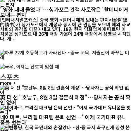
"영화 내내 울었다"…싱가포르 관객 사로잡은 '할머니에게
보내는 편지'
[인터내셔널포커스] 중국 영화 <할머니에게 보내는 편지>(给阿嬷
的情书)가 싱가포르에서 개봉과 동시에 큰 관심을 모으며 해외 화교
사회의 공감을 이끌어내고 있다. 18일 현지 영화업계에 따르면 이
작품은 싱가포르 내 26개 극장 가운데 24개 극장에서 상영을 시작했
다. 개...
스포츠
more +
英 더 선 "호날두, 8월 8일 결혼식 예정"…당사자는 공식 확
인 없어
네이마르, 브라질 대표팀 은퇴 선언…"이제 국가대표 유니
폼을 벗는다"