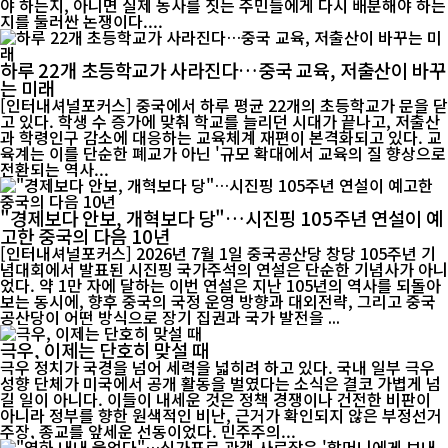
야 하는지, 아니면 실제 농사를 짓는 주민들에게 다시 배분해야 하는
지를 둘러싼 논쟁이다....
하루 22개 초등학교가 사라진다…중국 교육, 저출산이 바꾸
는 미래
[인터내셔널포커스] 중국에서 하루 평균 22개의 초등학교가 문을 닫
고 있다. 학생 수 증가에 맞춰 학교를 늘리던 시대가 끝나고, 저출산
과 학령인구 감소에 대응하는 교육체계 재편이 본격화되고 있다. 교
육계는 이를 단순한 폐교가 아닌 '규모 확대에서 교육의 질 향상으로
전환되는 역사...
"경제보다 안보, 개혁보다 당"…시진핑 105주년 연설이 예
고한 중국의 다음 10년
[인터내셔널포커스] 2026년 7월 1일 중국공산당 창당 105주년 기
념대회에서 발표된 시진핑 국가주석의 연설은 단순한 기념사가 아니
었다. 약 1만 자에 달하는 이번 연설은 지난 105년의 역사를 되돌아
보는 동시에, 향후 중국의 국정 운영 방향과 대외전략, 그리고 중국
공산당이 어떤 방식으로 장기 집권과 국가 발전을 ...
극우, 이제는 단호히 맞설 때
극우 정치가 국경을 넘어 세력을 넓히려 하고 있다. 국내 일부 극우
성향 단체가 미국에서 공개 활동을 벌였다는 소식은 결코 가볍게 넘
길 일이 아니다. 이들이 내세운 것은 정책 경쟁이나 건전한 비판이
아니라 정부를 향한 원색적인 비난, 근거가 확인되지 않은 부정선거
주장, 종교를 앞세운 선동이었다. 민주주의...