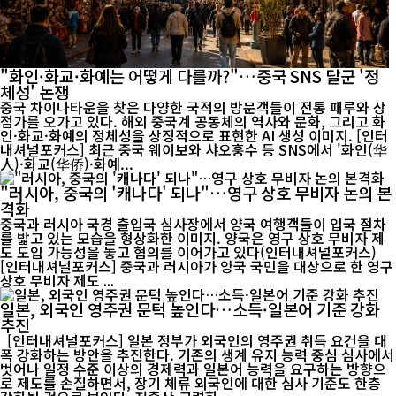
"화인·화교·화예는 어떻게 다를까?"…중국 SNS 달군 '정
체성' 논쟁
중국 차이나타운을 찾은 다양한 국적의 방문객들이 전통 패루와 상
점가를 오가고 있다. 해외 중국계 공동체의 역사와 문화, 그리고 화
인·화교·화예의 정체성을 상징적으로 표현한 AI 생성 이미지. [인터
내셔널포커스] 최근 중국 웨이보와 샤오훙수 등 SNS에서 '화인(华
人)·화교(华侨)·화예...
"러시아, 중국의 '캐나다' 되나"…영구 상호 무비자 논의 본
격화
중국과 러시아 국경 출입국 심사장에서 양국 여행객들이 입국 절차
를 밟고 있는 모습을 형상화한 이미지. 양국은 영구 상호 무비자 제
도 도입 가능성을 놓고 협의를 이어가고 있다(인터내셔널포커스)
[인터내셔널포커스] 중국과 러시아가 양국 국민을 대상으로 한 영구
상호 무비자 제도 ...
일본, 외국인 영주권 문턱 높인다…소득·일본어 기준 강화
추진
[인터내셔널포커스] 일본 정부가 외국인의 영주권 취득 요건을 대
폭 강화하는 방안을 추진한다. 기존의 생계 유지 능력 중심 심사에서
벗어나 일정 수준 이상의 경제력과 일본어 능력을 요구하는 방향으
로 제도를 손질하면서, 장기 체류 외국인에 대한 심사 기준도 한층