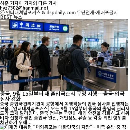
허훈 기자
이 기자의 다른 기사
hyz7302@hanmail.net
ⓒ 인터내셔널포커스 & dspdaily.com 무단전재-재배포금지
BEST
뉴스
중국, 9월 15일부터 새 출입국관리 규정 시행…출국·입국
심사 강화
중국 출입국관리기관이 공항에서 여행객들의 입국 심사를 진행하는
모습. [인터내셔널포커스] 오는 9월 15일부터 중국의 출입국 관리제
도가 크게 달라진다. 중국 정부는 국민의 해외 안전을 강화하고 허위
비자 신청과 불법 출입국 알선, 개인정보 유출 등 각종 위법 행위를
차단하기 위해...