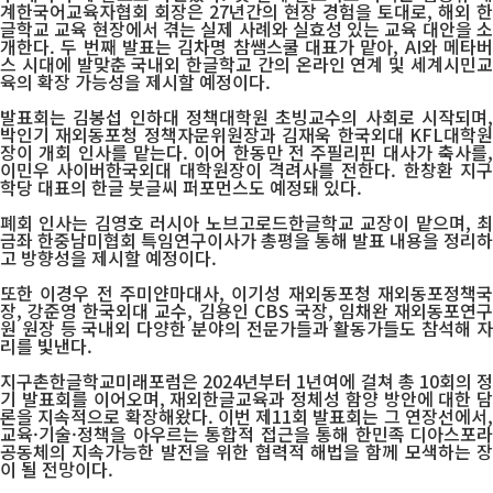
계한국어교육자협회 회장은 27년간의 현장 경험을 토대로, 해외 한
글학교 교육 현장에서 겪는 실제 사례와 실효성 있는 교육 대안을 소
개한다. 두 번째 발표는 김차명 참쌤스쿨 대표가 맡아, AI와 메타버
스 시대에 발맞춘 국내외 한글학교 간의 온라인 연계 및 세계시민교
육의 확장 가능성을 제시할 예정이다.
발표회는 김봉섭 인하대 정책대학원 초빙교수의 사회로 시작되며,
박인기 재외동포청 정책자문위원장과 김재욱 한국외대 KFL대학원
장이 개회 인사를 맡는다. 이어 한동만 전 주필리핀 대사가 축사를,
이민우 사이버한국외대 대학원장이 격려사를 전한다. 한창환 지구
학당 대표의 한글 붓글씨 퍼포먼스도 예정돼 있다.
폐회 인사는 김영호 러시아 노브고로드한글학교 교장이 맡으며, 최
금좌 한중남미협회 특임연구이사가 총평을 통해 발표 내용을 정리하
고 방향성을 제시할 예정이다.
또한 이경우 전 주미얀마대사, 이기성 재외동포청 재외동포정책국
장, 강준영 한국외대 교수, 김용인 CBS 국장, 임채완 재외동포연구
원 원장 등 국내외 다양한 분야의 전문가들과 활동가들도 참석해 자
리를 빛낸다.
지구촌한글학교미래포럼은 2024년부터 1년여에 걸쳐 총 10회의 정
기 발표회를 이어오며, 재외한글교육과 정체성 함양 방안에 대한 담
론을 지속적으로 확장해왔다. 이번 제11회 발표회는 그 연장선에서,
교육·기술·정책을 아우르는 통합적 접근을 통해 한민족 디아스포라
공동체의 지속가능한 발전을 위한 협력적 해법을 함께 모색하는 장
이 될 전망이다.