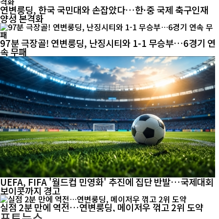
연변룽딩, 한국 국민대와 손잡았다…한·중 국제 축구인재
양성 본격화
97분 극장골! 연변룽딩, 난징시티와 1-1 무승부…6경기 연
속 무패
UEFA, FIFA '월드컵 민영화' 추진에 집단 반발…국제대회
보이콧까지 경고
실점 2분 만에 역전…연변룽딩, 메이저우 꺾고 2위 도약
포토뉴스