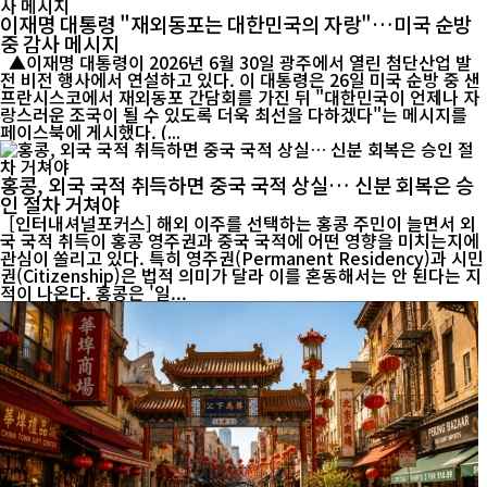
이재명 대통령 "재외동포는 대한민국의 자랑"…미국 순방
중 감사 메시지
▲이재명 대통령이 2026년 6월 30일 광주에서 열린 첨단산업 발
전 비전 행사에서 연설하고 있다. 이 대통령은 26일 미국 순방 중 샌
프란시스코에서 재외동포 간담회를 가진 뒤 "대한민국이 언제나 자
랑스러운 조국이 될 수 있도록 더욱 최선을 다하겠다"는 메시지를
페이스북에 게시했다. (...
홍콩, 외국 국적 취득하면 중국 국적 상실… 신분 회복은 승
인 절차 거쳐야
[인터내셔널포커스] 해외 이주를 선택하는 홍콩 주민이 늘면서 외
국 국적 취득이 홍콩 영주권과 중국 국적에 어떤 영향을 미치는지에
관심이 쏠리고 있다. 특히 영주권(Permanent Residency)과 시민
권(Citizenship)은 법적 의미가 달라 이를 혼동해서는 안 된다는 지
적이 나온다. 홍콩은 '일...