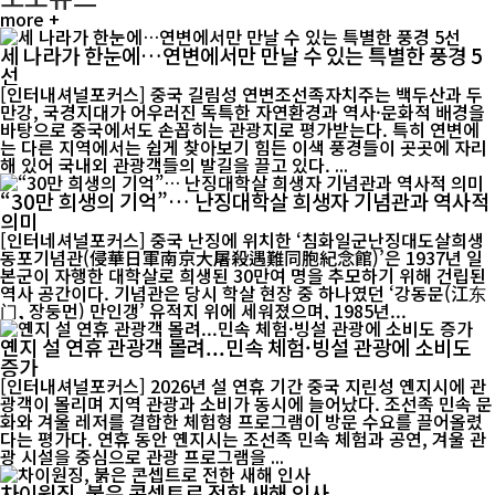
more +
세 나라가 한눈에…연변에서만 만날 수 있는 특별한 풍경 5
선
[인터내셔널포커스] 중국 길림성 연변조선족자치주는 백두산과 두
만강, 국경지대가 어우러진 독특한 자연환경과 역사·문화적 배경을
바탕으로 중국에서도 손꼽히는 관광지로 평가받는다. 특히 연변에
는 다른 지역에서는 쉽게 찾아보기 힘든 이색 풍경들이 곳곳에 자리
해 있어 국내외 관광객들의 발길을 끌고 있다. ...
“30만 희생의 기억”… 난징대학살 희생자 기념관과 역사적
의미
[인터네셔널포커스] 중국 난징에 위치한 ‘침화일군난징대도살희생
동포기념관(侵華日軍南京大屠殺遇難同胞紀念館)’은 1937년 일
본군이 자행한 대학살로 희생된 30만여 명을 추모하기 위해 건립된
역사 공간이다. 기념관은 당시 학살 현장 중 하나였던 ‘강동문(江东
门, 장둥먼) 만인갱’ 유적지 위에 세워졌으며, 1985년...
옌지 설 연휴 관광객 몰려...민속 체험·빙설 관광에 소비도
증가
[인터내셔널포커스] 2026년 설 연휴 기간 중국 지린성 옌지시에 관
광객이 몰리며 지역 관광과 소비가 동시에 늘어났다. 조선족 민속 문
화와 겨울 레저를 결합한 체험형 프로그램이 방문 수요를 끌어올렸
다는 평가다. 연휴 동안 옌지시는 조선족 민속 체험과 공연, 겨울 관
광 시설을 중심으로 관광 프로그램을 ...
차이원징, 붉은 콘셉트로 전한 새해 인사