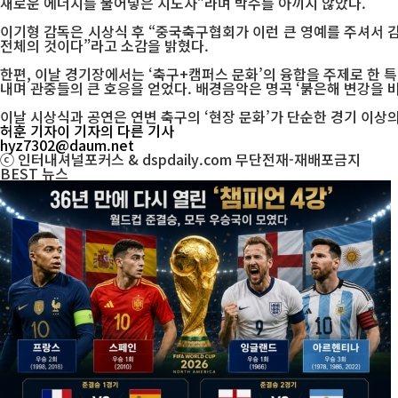
새로운 에너지를 불어넣은 지도자”라며 박수를 아끼지 않았다.
이기형 감독은 시상식 후 “중국축구협회가 이런 큰 영예를 주셔서 감
전체의 것이다”라고 소감을 밝혔다.
한편, 이날 경기장에서는 ‘축구+캠퍼스 문화’의 융합을 주제로 한 
내며 관중들의 큰 호응을 얻었다. 배경음악은 명곡 ‘붉은해 변강을
이날 시상식과 공연은 연변 축구의 ‘현장 문화’가 단순한 경기 이상의
허훈 기자
이 기자의 다른 기사
hyz7302@daum.net
ⓒ 인터내셔널포커스 & dspdaily.com 무단전재-재배포금지
BEST
뉴스