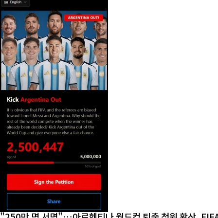
"250만 명 서명"…아르헨티나 월드컵 퇴출 청원 확산, FIF