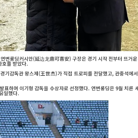
전, 연변룽딩커시안(延边龙鼎可喜安) 구장은 경기 시작 전부터 뜨거운 
환호를 받았다.
 경기감독관 왕스제(王世杰)가 직접 트로피를 전달했고, 관중석에서
 발표하며 이기형 감독을 수상자로 선정했다. 연변룽딩은 9월 치른 세
 유일했다.