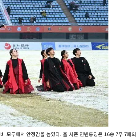
수비 모두에서 안정감을 높였다. 올 시즌 연변룽딩은 16승 7무 7패