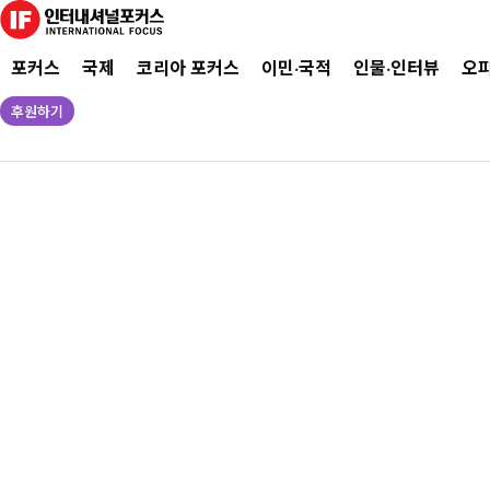
포커스
국제
코리아 포커스
이민·국적
인물·인터뷰
오
후원하기