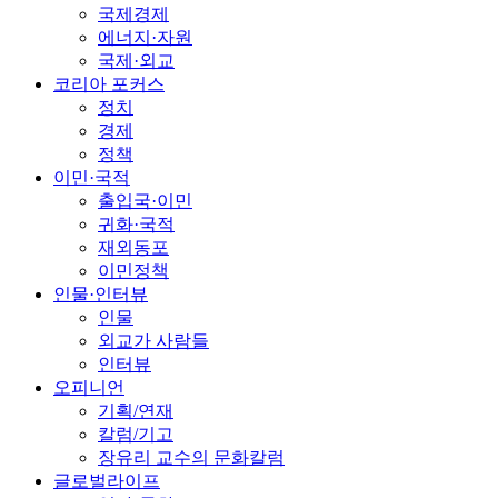
국제경제
에너지·자원
국제·외교
코리아 포커스
정치
경제
정책
이민·국적
출입국·이민
귀화·국적
재외동포
이민정책
인물·인터뷰
인물
외교가 사람들
인터뷰
오피니언
기획/연재
칼럼/기고
장유리 교수의 문화칼럼
글로벌라이프