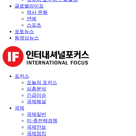
글로벌라이프
역사·문화
연예
스포츠
포토뉴스
동영상뉴스
포커스
오늘의 포커스
심층분석
긴급이슈
국제해설
국제
국제일반
미·중전략경쟁
국제안보
국제정치