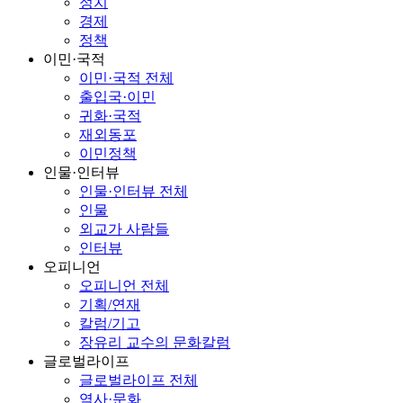
정치
경제
정책
이민·국적
이민·국적 전체
출입국·이민
귀화·국적
재외동포
이민정책
인물·인터뷰
인물·인터뷰 전체
인물
외교가 사람들
인터뷰
오피니언
오피니언 전체
기획/연재
칼럼/기고
장유리 교수의 문화칼럼
글로벌라이프
글로벌라이프 전체
역사·문화