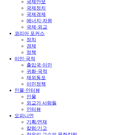
국제안보
국제정치
국제경제
에너지·자원
국제·외교
코리아 포커스
정치
경제
정책
이민·국적
출입국·이민
귀화·국적
재외동포
이민정책
인물·인터뷰
인물
외교가 사람들
인터뷰
오피니언
기획/연재
칼럼/기고
장유리 교수의 문화칼럼