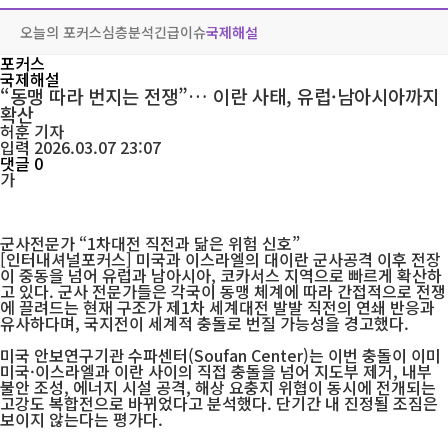
오늘의 포커스
심층분석
긴급이슈
국제해설
포커스
국제해설
“동맹 따라 번지는 전쟁”… 이란 사태, 유럽·남아시아까지
확산
허훈
기자
입력 2026.03.07 23:07
댓글 0
가
군사전문가 “1차대전 직전과 닮은 위험 신호”
[인터내셔널포커스] 미국과 이스라엘의 대이란 군사공격 이후 전장
이 중동을 넘어 유럽과 남아시아, 코카서스 지역으로 빠르게 확산하
고 있다. 군사 전문가들은 각국이 동맹 체계에 따라 간접적으로 전쟁
에 끌려드는 현재 구조가 제1차 세계대전 발발 직전의 연쇄 반응과
유사하다며, 국지전이 세계적 충돌로 번질 가능성을 경고했다.
미국 안보연구기관 수파센터(Soufan Center)는 이번 충돌이 이미
미국·이스라엘과 이란 사이의 직접 충돌을 넘어 지도부 제거, 내부
불안 조성, 에너지 시설 공격, 해상 요충지 위협이 동시에 전개되는
고강도 복합전으로 바뀌었다고 분석했다. 단기간 내 진정될 조짐은
보이지 않는다는 평가다.