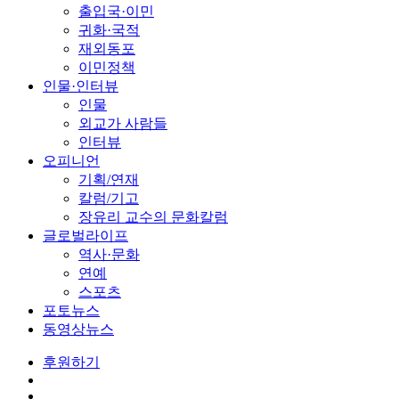
출입국·이민
귀화·국적
재외동포
이민정책
인물·인터뷰
인물
외교가 사람들
인터뷰
오피니언
기획/연재
칼럼/기고
장유리 교수의 문화칼럼
글로벌라이프
역사·문화
연예
스포츠
포토뉴스
동영상뉴스
후원하기