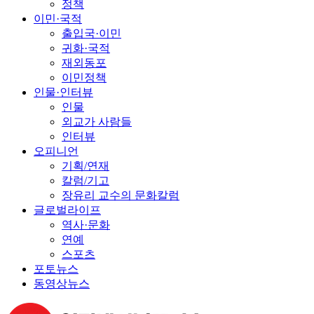
정책
이민·국적
출입국·이민
귀화·국적
재외동포
이민정책
인물·인터뷰
인물
외교가 사람들
인터뷰
오피니언
기획/연재
칼럼/기고
장유리 교수의 문화칼럼
글로벌라이프
역사·문화
연예
스포츠
포토뉴스
동영상뉴스