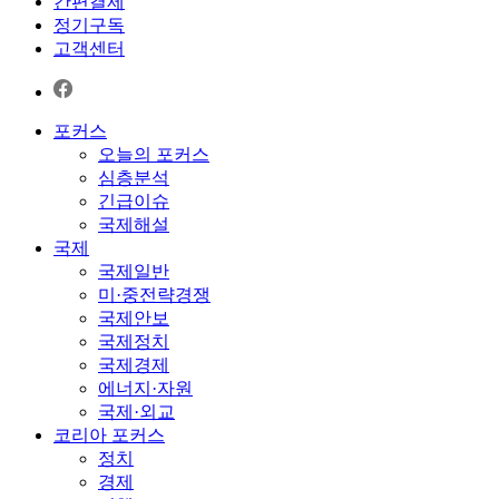
간편결제
정기구독
고객센터
포커스
오늘의 포커스
심층분석
긴급이슈
국제해설
국제
국제일반
미·중전략경쟁
국제안보
국제정치
국제경제
에너지·자원
국제·외교
코리아 포커스
정치
경제