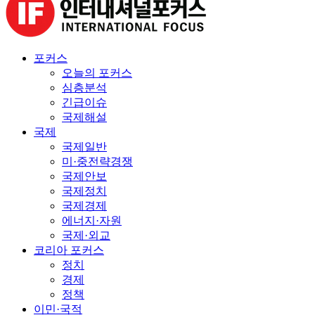
포커스
오늘의 포커스
심층분석
긴급이슈
국제해설
국제
국제일반
미·중전략경쟁
국제안보
국제정치
국제경제
에너지·자원
국제·외교
코리아 포커스
정치
경제
정책
이민·국적