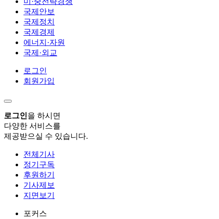
미·중전략경쟁
국제안보
국제정치
국제경제
에너지·자원
국제·외교
로그인
회원가입
로그인
을 하시면
다양한 서비스를
제공받으실 수 있습니다.
전체기사
정기구독
후원하기
기사제보
지면보기
포커스