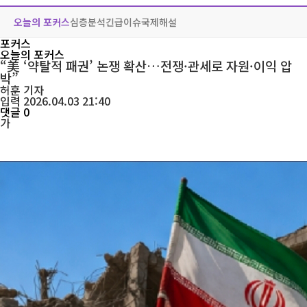
오늘의 포커스
심층분석
긴급이슈
국제해설
포커스
오늘의 포커스
“美 ‘약탈적 패권’ 논쟁 확산…전쟁·관세로 자원·이익 압
박”
허훈
기자
입력 2026.04.03 21:40
댓글 0
가