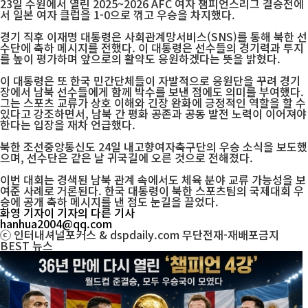
23일 수원에서 열린 2025~2026 AFC 여자 챔피언스리그 결승전에
서 일본 여자 클럽을 1-0으로 꺾고 우승을 차지했다.
경기 직후 이재명 대통령은 사회관계망서비스(SNS)를 통해 북한 선
수단에 축하 메시지를 전했다. 이 대통령은 선수들의 경기력과 투지
를 높이 평가하며 앞으로의 활약도 응원하겠다는 뜻을 밝혔다.
이 대통령은 또 한국 민간단체들이 자발적으로 응원단을 꾸려 경기
장에서 남북 선수들에게 함께 박수를 보낸 점에도 의미를 부여했다.
그는 스포츠 교류가 상호 이해와 긴장 완화에 긍정적인 역할을 할 수
있다고 강조하면서, 남북 간 평화 공존과 공동 발전 노력이 이어져야
한다는 입장을 재차 언급했다.
북한 조선중앙통신도 24일 내고향여자축구단의 우승 소식을 보도했
으며, 선수단은 같은 날 귀국길에 오른 것으로 전해졌다.
이번 대회는 경색된 남북 관계 속에서도 체육 분야 교류 가능성을 보
여준 사례로 거론된다. 한국 대통령이 북한 스포츠팀의 국제대회 우
승에 공개 축하 메시지를 낸 점도 눈길을 끌었다.
화영 기자
이 기자의 다른 기사
hanhua2004@qq.com
ⓒ 인터내셔널포커스 & dspdaily.com 무단전재-재배포금지
BEST
뉴스