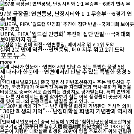
97분 극장골! 연변룽딩, 난징시티와 1-1 무승부…6경기 연
속 무패
UEFA, FIFA '월드컵 민영화' 추진에 집단 반발…국제대회
보이콧까지 경고
실점 2분 만에 역전…연변룽딩, 메이저우 꺾고 2위 도약
포토뉴스
more +
세 나라가 한눈에…연변에서만 만날 수 있는 특별한 풍경 5
선
[인터내셔널포커스] 중국 길림성 연변조선족자치주는 백두산과 두
만강, 국경지대가 어우러진 독특한 자연환경과 역사·문화적 배경을
바탕으로 중국에서도 손꼽히는 관광지로 평가받는다. 특히 연변에
는 다른 지역에서는 쉽게 찾아보기 힘든 이색 풍경들이 곳곳에 자리
해 있어 국내외 관광객들의 발길을 끌고 있다. ...
“30만 희생의 기억”… 난징대학살 희생자 기념관과 역사적
의미
[인터네셔널포커스] 중국 난징에 위치한 ‘침화일군난징대도살희생
동포기념관(侵華日軍南京大屠殺遇難同胞紀念館)’은 1937년 일
본군이 자행한 대학살로 희생된 30만여 명을 추모하기 위해 건립된