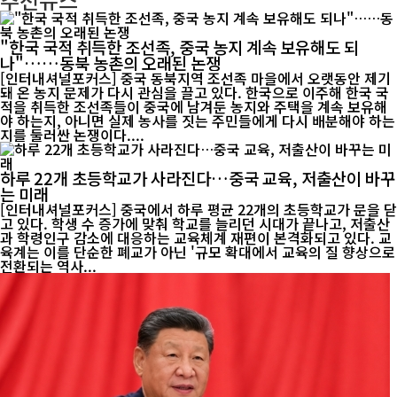
"한국 국적 취득한 조선족, 중국 농지 계속 보유해도 되
나"……동북 농촌의 오래된 논쟁
[인터내셔널포커스] 중국 동북지역 조선족 마을에서 오랫동안 제기
돼 온 농지 문제가 다시 관심을 끌고 있다. 한국으로 이주해 한국 국
적을 취득한 조선족들이 중국에 남겨둔 농지와 주택을 계속 보유해
야 하는지, 아니면 실제 농사를 짓는 주민들에게 다시 배분해야 하는
지를 둘러싼 논쟁이다....
하루 22개 초등학교가 사라진다…중국 교육, 저출산이 바꾸
는 미래
[인터내셔널포커스] 중국에서 하루 평균 22개의 초등학교가 문을 닫
고 있다. 학생 수 증가에 맞춰 학교를 늘리던 시대가 끝나고, 저출산
과 학령인구 감소에 대응하는 교육체계 재편이 본격화되고 있다. 교
육계는 이를 단순한 폐교가 아닌 '규모 확대에서 교육의 질 향상으로
전환되는 역사...