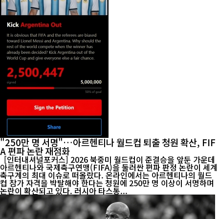
"250만 명 서명"…아르헨티나 월드컵 퇴출 청원 확산, FIF
A 편파 논란 재점화
[인터내셔널포커스] 2026 북중미 월드컵이 준결승을 앞둔 가운데
아르헨티나와 국제축구연맹(FIFA)을 둘러싼 편파 판정 논란이 세계
축구계의 최대 이슈로 떠올랐다. 온라인에서는 아르헨티나의 월드
컵 참가 자격을 박탈해야 한다는 청원에 250만 명 이상이 서명하며
논란이 확산되고 있다. 러시아 타스통...