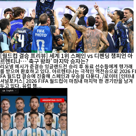
[월드컵 결승 프리뷰] 세계 1위 스페인 vs 디펜딩 챔피언 아
르헨티나…'축구 왕좌' 마지막 승자는?
리오넬 메시가 준결승 잉글랜드전 승리 후 동료 선수들에게 헹가래
를 받으며 환호하고 있다. 아르헨티나는 극적인 역전승으로 2026 FI
FA 월드컵 결승에 진출해 스페인과 우승을 다툰다. /로이터 [인터내
셔널포커스] 2026 FIFA 월드컵이 마침내 마지막 한 경기만을 남겨
두고 있다. 유럽 챔...