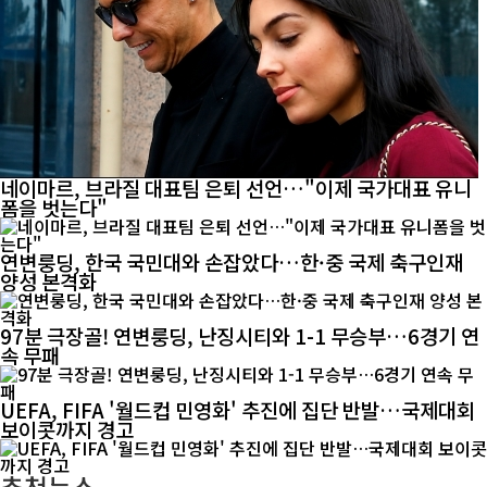
네이마르, 브라질 대표팀 은퇴 선언…"이제 국가대표 유니
폼을 벗는다"
연변룽딩, 한국 국민대와 손잡았다…한·중 국제 축구인재
양성 본격화
97분 극장골! 연변룽딩, 난징시티와 1-1 무승부…6경기 연
속 무패
UEFA, FIFA '월드컵 민영화' 추진에 집단 반발…국제대회
보이콧까지 경고
추천뉴스