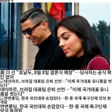
more +
英 더 선 "호날두, 8월 8일 결혼식 예정"…당사자는 공식 확
인 없어
네이마르, 브라질 대표팀 은퇴 선언…"이제 국가대표 유니
폼을 벗는다"
연변룽딩, 한국 국민대와 손잡았다…한·중 국제 축구인재
양성 본격화