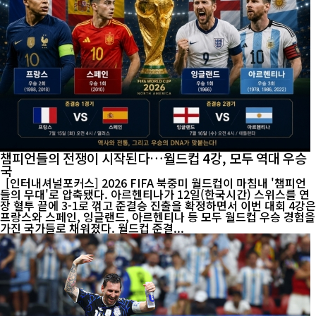
챔피언들의 전쟁이 시작된다…월드컵 4강, 모두 역대 우승
국
[인터내셔널포커스] 2026 FIFA 북중미 월드컵이 마침내 '챔피언
들의 무대'로 압축됐다. 아르헨티나가 12일(한국시간) 스위스를 연
장 혈투 끝에 3-1로 꺾고 준결승 진출을 확정하면서 이번 대회 4강은
프랑스와 스페인, 잉글랜드, 아르헨티나 등 모두 월드컵 우승 경험을
가진 국가들로 채워졌다. 월드컵 준결...