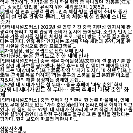
역사 공간이다. 기념관은 당시 학살 현장 중 하나였던 ‘강동문(江东
门, 장둥먼) 만인갱’ 유적지 위에 세워졌으며, 1985년...
옌지 설 연휴 관광객 몰려...민속 체험·빙설 관광에 소비도
증가
[인터내셔널포커스] 2026년 설 연휴 기간 중국 지린성 옌지시에 관
광객이 몰리며 지역 관광과 소비가 동시에 늘어났다. 조선족 민속 문
화와 겨울 레저를 결합한 체험형 프로그램이 방문 수요를 끌어올렸
다는 평가다. 연휴 동안 옌지시는 조선족 민속 체험과 공연, 겨울 관
광 시설을 중심으로 관광 프로그램을 ...
차이원징, 붉은 콘셉트로 전한 새해 인사
[인터내셔널포커스] 중국 배우 차이원징(蔡文静)이 설 분위기를 한
껏 살린 새 화보를 공개했다. 붉은 후드티에 긴 웨이브 헤어를 매치
한 그는 ‘마상바오푸(马上暴富·당장 부자가 되자)’, ‘마상톈푸(马上
添福·곧바로 복을 더하자)’라는 문구의 소품을 들고 온화한 미소를
지었다. 말의 해를 상징하는 경쾌한 콘셉...
52명 네 세대가 만든 설 무대… 중국 후베이 ‘마당 춘완’ 화
제
[인터내셔널포커스] 중국 후베이성 리촨시 한 농촌 마을에서, 연예
인도 무대 장치도 없는 ‘가족 춘완(春晚)’이 온라인에서 화제가 되고
있다. 한 집안 식구 52명, 네 세대가 한자리에 모여 직접 기획하고 출
연한 설맞이 공연이 소박한 구성에도 불구하고 큰 울림을 전했다는
평가다. 현지 보도에 따르면 리촨시 마...
신문사소개