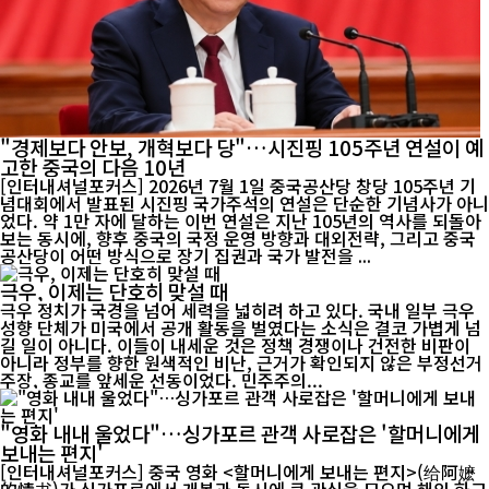
"경제보다 안보, 개혁보다 당"…시진핑 105주년 연설이 예
고한 중국의 다음 10년
[인터내셔널포커스] 2026년 7월 1일 중국공산당 창당 105주년 기
념대회에서 발표된 시진핑 국가주석의 연설은 단순한 기념사가 아니
었다. 약 1만 자에 달하는 이번 연설은 지난 105년의 역사를 되돌아
보는 동시에, 향후 중국의 국정 운영 방향과 대외전략, 그리고 중국
공산당이 어떤 방식으로 장기 집권과 국가 발전을 ...
극우, 이제는 단호히 맞설 때
극우 정치가 국경을 넘어 세력을 넓히려 하고 있다. 국내 일부 극우
성향 단체가 미국에서 공개 활동을 벌였다는 소식은 결코 가볍게 넘
길 일이 아니다. 이들이 내세운 것은 정책 경쟁이나 건전한 비판이
아니라 정부를 향한 원색적인 비난, 근거가 확인되지 않은 부정선거
주장, 종교를 앞세운 선동이었다. 민주주의...
"영화 내내 울었다"…싱가포르 관객 사로잡은 '할머니에게
보내는 편지'
[인터내셔널포커스] 중국 영화 <할머니에게 보내는 편지>(给阿嬷