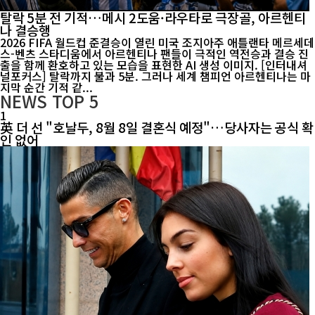
탈락 5분 전 기적…메시 2도움·라우타로 극장골, 아르헨티
나 결승행
2026 FIFA 월드컵 준결승이 열린 미국 조지아주 애틀랜타 메르세데
스-벤츠 스타디움에서 아르헨티나 팬들이 극적인 역전승과 결승 진
출을 함께 환호하고 있는 모습을 표현한 AI 생성 이미지. [인터내셔
널포커스] 탈락까지 불과 5분. 그러나 세계 챔피언 아르헨티나는 마
지막 순간 기적 같...
NEWS
TOP 5
1
英 더 선 "호날두, 8월 8일 결혼식 예정"…당사자는 공식 확
인 없어