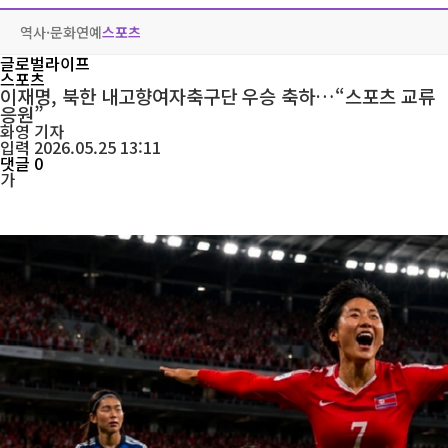
역사·문화
연예
스포츠
글로벌라이프
스포츠
이재명, 북한 내고향여자축구단 우승 축하…“스포츠 교류
응원”
화영
기자
입력 2026.05.25 13:11
댓글 0
가