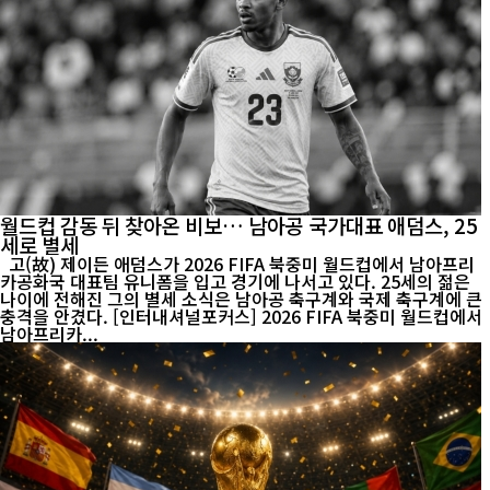
월드컵 감동 뒤 찾아온 비보… 남아공 국가대표 애덤스, 25
세로 별세
고(故) 제이든 애덤스가 2026 FIFA 북중미 월드컵에서 남아프리
카공화국 대표팀 유니폼을 입고 경기에 나서고 있다. 25세의 젊은
나이에 전해진 그의 별세 소식은 남아공 축구계와 국제 축구계에 큰
충격을 안겼다. [인터내셔널포커스] 2026 FIFA 북중미 월드컵에서
남아프리카...