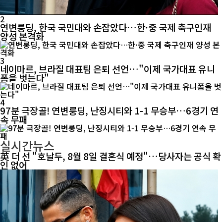
2
연변룽딩, 한국 국민대와 손잡았다…한·중 국제 축구인재
양성 본격화
3
네이마르, 브라질 대표팀 은퇴 선언…"이제 국가대표 유니
폼을 벗는다"
4
97분 극장골! 연변룽딩, 난징시티와 1-1 무승부…6경기 연
속 무패
실시간뉴스
英 더 선 "호날두, 8월 8일 결혼식 예정"…당사자는 공식 확
인 없어