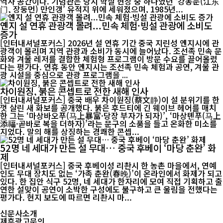
역사 공간이다. 기념관은 당시 학살 현장 중 하나였던 ‘강동문(江东
门, 장둥먼) 만인갱’ 유적지 위에 세워졌으며, 1985년...
옌지 설 연휴 관광객 몰려...민속 체험·빙설 관광에 소비도
증가
[인터내셔널포커스] 2026년 설 연휴 기간 중국 지린성 옌지시에 관
광객이 몰리며 지역 관광과 소비가 동시에 늘어났다. 조선족 민속 문
화와 겨울 레저를 결합한 체험형 프로그램이 방문 수요를 끌어올렸
다는 평가다. 연휴 동안 옌지시는 조선족 민속 체험과 공연, 겨울 관
광 시설을 중심으로 관광 프로그램을 ...
차이원징, 붉은 콘셉트로 전한 새해 인사
[인터내셔널포커스] 중국 배우 차이원징(蔡文静)이 설 분위기를 한
껏 살린 새 화보를 공개했다. 붉은 후드티에 긴 웨이브 헤어를 매치
한 그는 ‘마상바오푸(马上暴富·당장 부자가 되자)’, ‘마상톈푸(马上
添福·곧바로 복을 더하자)’라는 문구의 소품을 들고 온화한 미소를
지었다. 말의 해를 상징하는 경쾌한 콘셉...
52명 네 세대가 만든 설 무대… 중국 후베이 ‘마당 춘완’ 화
제
[인터내셔널포커스] 중국 후베이성 리촨시 한 농촌 마을에서, 연예
인도 무대 장치도 없는 ‘가족 춘완(春晚)’이 온라인에서 화제가 되고
있다. 한 집안 식구 52명, 네 세대가 한자리에 모여 직접 기획하고 출
연한 설맞이 공연이 소박한 구성에도 불구하고 큰 울림을 전했다는
평가다. 현지 보도에 따르면 리촨시 마...
신문사소개
제휴광고문의