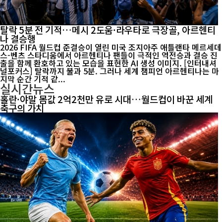
탈락 5분 전 기적…메시 2도움·라우타로 극장골, 아르헨티
나 결승행
2026 FIFA 월드컵 준결승이 열린 미국 조지아주 애틀랜타 메르세데
스-벤츠 스타디움에서 아르헨티나 팬들이 극적인 역전승과 결승 진
출을 함께 환호하고 있는 모습을 표현한 AI 생성 이미지. [인터내셔
널포커스] 탈락까지 불과 5분. 그러나 세계 챔피언 아르헨티나는 마
지막 순간 기적 같...
실시간뉴스
홀란·야말 몸값 2억2천만 유로 시대…월드컵이 바꾼 세계
축구의 가치