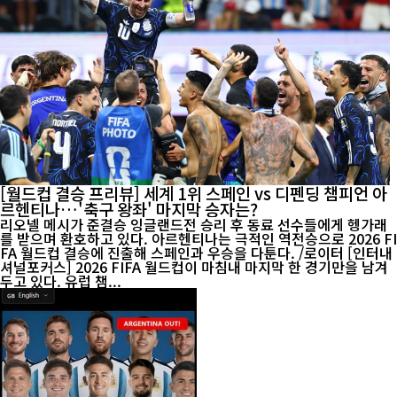
[월드컵 결승 프리뷰] 세계 1위 스페인 vs 디펜딩 챔피언 아
르헨티나…'축구 왕좌' 마지막 승자는?
리오넬 메시가 준결승 잉글랜드전 승리 후 동료 선수들에게 헹가래
를 받으며 환호하고 있다. 아르헨티나는 극적인 역전승으로 2026 FI
FA 월드컵 결승에 진출해 스페인과 우승을 다툰다. /로이터 [인터내
셔널포커스] 2026 FIFA 월드컵이 마침내 마지막 한 경기만을 남겨
두고 있다. 유럽 챔...