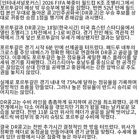
[인터내셔널포커스] 2026 FIFA 북중미 월드컵 K조 조별리그에서
포르투갈이 예상 밖 무승부에 발목을 잡혔다. 반면 52년 만에 월드
컵 본선 무대로 돌아온 콩고민주공화국(DR콩고)은 우승 후보를 상
대로 귀중한 승점 1점을 챙기며 존재감을 과시했다.
포르투갈과 DR콩고는 18일(한국시간) 미국 휴스턴 스타디움에서
열린 조별리그 1차전에서 1-1로 비겼다. 경기 전만 해도 객관적 전
력에서 크게 앞선 포르투갈의 우세가 예상됐지만 결과는 달랐다.
포르투갈은 경기 시작 6분 만에 선제골을 터뜨렸다. 페드루 네투의
크로스를 주앙 네베스가 정확한 헤더로 연결하며 DR콩고 골문을 열
었다. 이후에도 포르투갈은 높은 점유율과 세밀한 패스 플레이를 앞
세워 경기를 지배했다. 크리스티아누 호날두를 중심으로 한 공격진
은 끊임없이 상대 진영을 공략했고 중원에서는 강한 압박으로 주도
권을 놓치지 않았다.
실제로 포르투갈은 경기 내내 약 75%에 달하는 점유율을 기록하며
일방적인 흐름을 만들었다. 그러나 높은 점유율이 반드시 승리로 이
어지지는 않았다.
DR콩고는 수비 라인을 촘촘하게 유지하며 공간을 최소화했다. 공격
전개에서는 다소 어려움을 겪었지만 기회가 왔을 때는 날카로운 모
습을 보였다. 전반 11분 요안 위사의 헤더가 골문을 살짝 벗어났고,
세드릭 바캄부의 중거리 슈팅도 포르투갈 수비에 막혔다.
결국 DR콩고는 전반 추가시간 결정적인 한 방을 터뜨렸다. 위사가
정확한 헤더로 동점골을 만들어내며 경기 균형을 맞췄다. 수세에 몰
려 있던 상황에서 나온 집중력 높은 마무리였다.