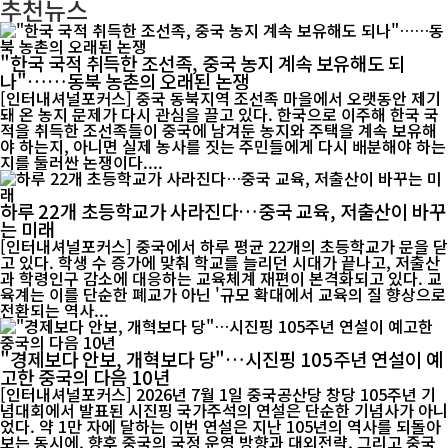
추천뉴스
"한국 국적 취득한 조선족, 중국 농지 계속 보유해도 되
나"……동북 농촌의 오래된 논쟁
[인터내셔널포커스] 중국 동북지역 조선족 마을에서 오랫동안 제기
돼 온 농지 문제가 다시 관심을 끌고 있다. 한국으로 이주해 한국 국
적을 취득한 조선족들이 중국에 남겨둔 농지와 주택을 계속 보유해
야 하는지, 아니면 실제 농사를 짓는 주민들에게 다시 배분해야 하는
지를 둘러싼 논쟁이다....
하루 22개 초등학교가 사라진다…중국 교육, 저출산이 바꾸
는 미래
[인터내셔널포커스] 중국에서 하루 평균 22개의 초등학교가 문을 닫
고 있다. 학생 수 증가에 맞춰 학교를 늘리던 시대가 끝나고, 저출산
과 학령인구 감소에 대응하는 교육체계 재편이 본격화되고 있다. 교
육계는 이를 단순한 폐교가 아닌 '규모 확대에서 교육의 질 향상으로
전환되는 역사...
"경제보다 안보, 개혁보다 당"…시진핑 105주년 연설이 예
고한 중국의 다음 10년
[인터내셔널포커스] 2026년 7월 1일 중국공산당 창당 105주년 기
념대회에서 발표된 시진핑 국가주석의 연설은 단순한 기념사가 아니
었다. 약 1만 자에 달하는 이번 연설은 지난 105년의 역사를 되돌아
보는 동시에, 향후 중국의 국정 운영 방향과 대외전략, 그리고 중국