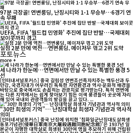
97분 극장골! 연변룽딩, 난징시티와 1-1 무승부…6경기 연
속 무패
UEFA, FIFA '월드컵 민영화' 추진에 집단 반발…국제대회
보이콧까지 경고
실점 2분 만에 역전…연변룽딩, 메이저우 꺾고 2위 도약
포토뉴스
more +
세 나라가 한눈에…연변에서만 만날 수 있는 특별한 풍경 5
선
[인터내셔널포커스] 중국 길림성 연변조선족자치주는 백두산과 두
만강, 국경지대가 어우러진 독특한 자연환경과 역사·문화적 배경을
바탕으로 중국에서도 손꼽히는 관광지로 평가받는다. 특히 연변에
는 다른 지역에서는 쉽게 찾아보기 힘든 이색 풍경들이 곳곳에 자리
해 있어 국내외 관광객들의 발길을 끌고 있다. ...
“30만 희생의 기억”… 난징대학살 희생자 기념관과 역사적
의미
[인터네셔널포커스] 중국 난징에 위치한 ‘침화일군난징대도살희생
동포기념관(侵華日軍南京大屠殺遇難同胞紀念館)’은 1937년 일
본군이 자행한 대학살로 희생된 30만여 명을 추모하기 위해 건립된