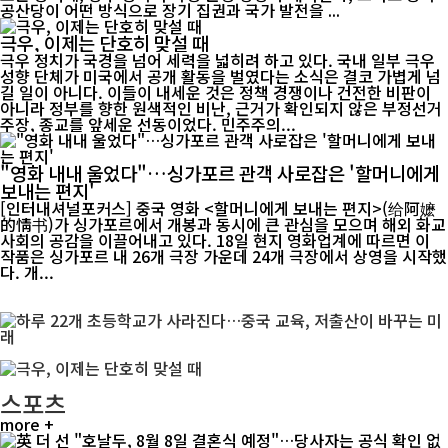
공산당이 어떤 방식으로 장기 집권과 국가 발전을 ...
극우, 이제는 단호히 맞설 때
극우 정치가 국경을 넘어 세력을 넓히려 하고 있다. 국내 일부 극우
성향 단체가 미국에서 공개 활동을 벌였다는 소식은 결코 가볍게 넘
길 일이 아니다. 이들이 내세운 것은 정책 경쟁이나 건전한 비판이
아니라 정부를 향한 원색적인 비난, 근거가 확인되지 않은 부정선거
주장, 종교를 앞세운 선동이었다. 민주주의...
"영화 내내 울었다"…싱가포르 관객 사로잡은 '할머니에게
보내는 편지'
[인터내셔널포커스] 중국 영화 <할머니에게 보내는 편지>(给阿嬷
的情书)가 싱가포르에서 개봉과 동시에 큰 관심을 모으며 해외 화교
사회의 공감을 이끌어내고 있다. 18일 현지 영화업계에 따르면 이
작품은 싱가포르 내 26개 극장 가운데 24개 극장에서 상영을 시작했
다. 개...
스포츠
more +