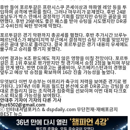
후반 들어 포르투갈은 프란시스쿠 콘세이상과 하파엘 레앙 등을 투
입하며 공격에 변화를 줬다. 그러나 마무리가 문제였다. 후반 24분
호날두가 박스 안에서 결정적인 기회를 잡았지만 슈팅은 골문을 외
면했다. 후반 29분에도 좋은 패스를 받아 슈팅을 시도했지만 DR콩
고 수비진의 육탄 방어에 막혔다.
포르투갈은 경기 막판까지 총공세를 펼쳤다. 후반 추가시간 브루누
페르난데스가 페널티지역 부근에서 결정적인 슈팅 기회를 맞았지만
공은 골대 옆으로 흘러갔다. 결국 포르투갈은 경기 내용의 우세에도
불구하고 승리를 챙기지 못했다.
이번 결과는 K조 판도에도 적지 않은 영향을 미칠 전망이다. 포르투
갈은 조 1위 후보로 평가받지만 첫 경기에서 승점 2점을 놓치며 부담
을 안게 됐다. 반면 DR콩고는 콜롬비아, 우즈베키스탄과의 경쟁을
앞두고 예상 밖 승점을 확보하며 16강 진출 가능성을 높였다.
무엇보다 이번 무승부는 아프리카 축구의 저력을 보여준 경기로 평
가된다. 1974년 이후 처음 월드컵 본선에 오른 DR콩고는 강팀을 상
대로 흔들리지 않는 조직력과 집중력을 선보이며 이번 대회 다크호
스로 떠오를 가능성을 보여줬다.
안대주 기자
이 기자의 다른 기사
hyz6502@gmail.com
ⓒ 인터내셔널포커스 & dspdaily.com 무단전재-재배포금지
BEST
뉴스