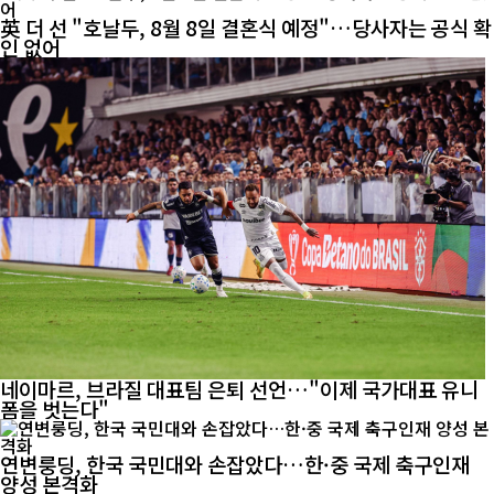
英 더 선 "호날두, 8월 8일 결혼식 예정"…당사자는 공식 확
인 없어
네이마르, 브라질 대표팀 은퇴 선언…"이제 국가대표 유니
폼을 벗는다"
연변룽딩, 한국 국민대와 손잡았다…한·중 국제 축구인재
양성 본격화