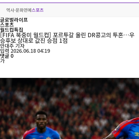
역사·문화
연예
스포츠
글로벌라이프
스포츠
월드컵특집
[FIFA 북중미 월드컵] 포르투갈 울린 DR콩고의 투혼…우
승후보 상대로 값진 승점 1점
안대주
기자
입력 2026.06.18 04:19
댓글 0
가