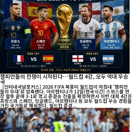
챔피언들의 전쟁이 시작된다…월드컵 4강, 모두 역대 우승
국
[인터내셔널포커스] 2026 FIFA 북중미 월드컵이 마침내 '챔피언
들의 무대'로 압축됐다. 아르헨티나가 12일(한국시간) 스위스를 연
장 혈투 끝에 3-1로 꺾고 준결승 진출을 확정하면서 이번 대회 4강은
프랑스와 스페인, 잉글랜드, 아르헨티나 등 모두 월드컵 우승 경험을
가진 국가들로 채워졌다. 월드컵 준결...