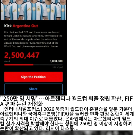
"250만 명 서명"…아르헨티나 월드컵 퇴출 청원 확산, FIF
A 편파 논란 재점화
[인터내셔널포커스] 2026 북중미 월드컵이 준결승을 앞둔 가운데
아르헨티나와 국제축구연맹(FIFA)을 둘러싼 편파 판정 논란이 세계
축구계의 최대 이슈로 떠올랐다. 온라인에서는 아르헨티나의 월드
컵 참가 자격을 박탈해야 한다는 청원에 250만 명 이상이 서명하며
논란이 확산되고 있다. 러시아 타스통...