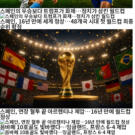
스페인의 우승보다 트럼프가 화제…정치가 삼킨 월드컵
스페인, 16년 만에 세계 정상…48개국 시대 첫 월드컵 최종
순위 확정
스페인, 연장 혈투 끝 아르헨티나 제압…16년 만에 월드컵
정상
음바페 10호골도 빛바랬다…잉글랜드, 프랑스 6-4 제압